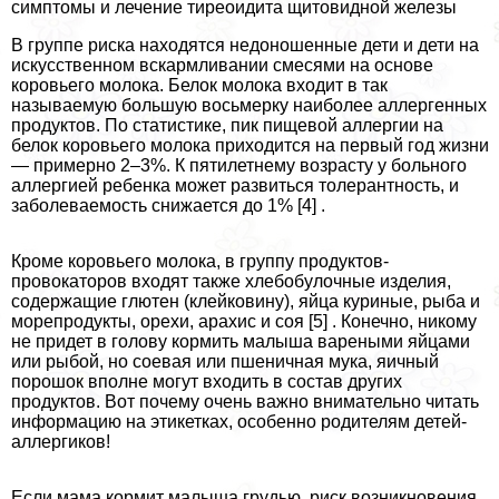
симптомы и лечение тиреоидита щитовидной железы
В группе риска находятся недоношенные дети и дети на
искусственном вскармливании смесями на основе
коровьего молока. Белок молока входит в так
называемую большую восьмерку наиболее аллергенных
продуктов. По статистике, пик пищевой аллергии на
белок коровьего молока приходится на первый год жизни
— примерно 2–3%. К пятилетнему возрасту у больного
аллергией ребенка может развиться толерантность, и
заболеваемость снижается до 1% [4] .
Кроме коровьего молока, в группу продуктов-
провокаторов входят также хлебобулочные изделия,
содержащие глютен (клейковину), яйца куриные, рыба и
морепродукты, орехи, арахис и соя [5] . Конечно, никому
не придет в голову кормить малыша вареными яйцами
или рыбой, но соевая или пшеничная мука, яичный
порошок вполне могут входить в состав других
продуктов. Вот почему очень важно внимательно читать
информацию на этикетках, особенно родителям детей-
аллергиков!
Если мама кормит малыша гpyдью, риск возникновения