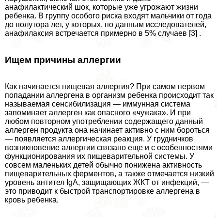
анафилактический шок, которые уже угрожают жизни
ребенка. В группу особого риска входят мальчики от года
до полутора лет, у которых, по данным исследователей,
анафилаксия встречается примерно в 5% случаев [3] .
Ищем причины аллергии
Как начинается пищевая аллергия? При самом первом
попадании аллергена в организм ребенка происходит так
называемая сенсибилизация — иммунная система
запоминает аллерген как опасного «чужака». И при
любом повторном употрeблении содержащего данный
аллерген продукта она начинает активно с ним бороться
— появляется аллергическая реакция. У грудничков
возникновение аллергии связано еще и с особенностями
функционирования их пищеварительной системы. У
совсем маленьких детей обычно понижена активность
пищеварительных ферментов, а также отмечается низкий
уровень антител IgA, защищающих ЖКТ от инфекций, —
это приводит к быстрой трaнcпортировке аллергена в
кровь ребенка.