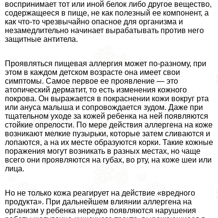
воспринимает тот или иной белок либо другое вещество,
содержащееся в пище, не как полезный ее компонент, а
как что-то чрезвычайно опасное для организма и
незамедлительно начинает выpaбатывать против него
защитные антитела.
Проявляться пищевая аллергия может по-разному, при
этом в каждом детском возрасте она имеет свои
симптомы. Самое первое ее проявление — это
атопический дерматит, то есть изменения кожного
покрова. Он выражается в покраснении кожи вокруг рта
или aнycа малыша и сопровождается зудом. Даже при
тщательном уходе за кожей ребенка на ней появляются
стойкие опрелости. По мере действия аллергена на коже
возникают мелкие пузырьки, которые затем сливаются и
лопаются, а на их месте образуются корки. Такие кожные
поражения могут возникать в разных местах, но чаще
всего они проявляются на губах, во рту, на коже шеи или
лица.
Но не только кожа реагирует на действие «вредного
продукта». При дальнейшем влиянии аллергена на
организм у ребенка нередко появляются нарушения