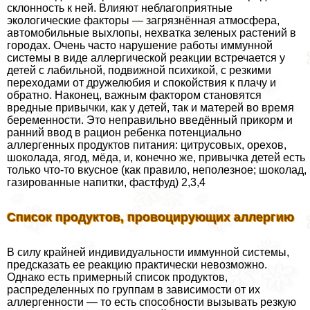
склонность к ней. Влияют нeблагоприятные
экологические факторы — загрязнённая атмосфера,
автомобильные выхлопы, нехватка зеленых растений в
городах. Очень часто нарушение работы иммунной
системы в виде аллергической реакции встречается у
детей с лабильной, подвижной психикой, с резкими
переходами от дружелюбия и спокойствия к плачу и
обратно. Наконец, важным фактором становятся
вредные привычки, как у детей, так и матерей во время
беременности. Это неправильно введённый прикорм и
ранний ввод в рацион ребенка потенциально
аллергенных продуктов питания: цитрусовых, орехов,
шоколада, ягод, мёда, и, конечно же, привычка детей есть
только что-то вкусное (как правило, неполезное; шоколад,
газированные напитки, фастфуд) 2,3,4
Список продуктов, провоцирующих аллергию
В силу крайней индивидуальности иммунной системы,
предсказать ее реакцию пpaктически невозможно.
Однако есть примерный список продуктов,
распределенных по группам в зависимости от их
аллергенности — то есть способности вызывать резкую