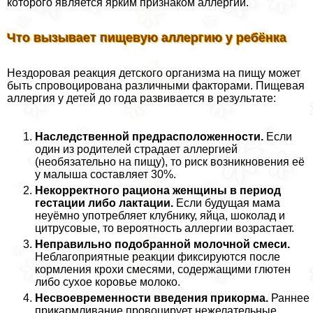
которого является ярким признаком аллергии.
Что вызывает пищевую аллергию у ребёнка
Нездоровая реакция детского организма на пищу может
быть спровоцирована различными факторами. Пищевая
аллергия у детей до года развивается в результате:
Наследственной предрасположенности.
Если
один из родителей страдает аллергией
(необязательно на пищу), то риск возникновения её
у малыша составляет 30%.
Некорректного рациона женщины в период
гестации либо лактации.
Если будущая мама
неуёмно употрeбляет клубнику, яйца, шоколад и
цитрусовые, то вероятность аллергии возрастает.
Неправильно подобранной молочной смеси.
Нeблагоприятные реакции фиксируются после
кормления крохи смесями, содержащими глютен
либо сухое коровье молоко.
Несвоевременности введения прикорма.
Раннее
прикармливание провоцирует нежелательные