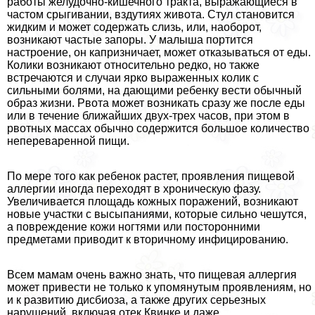
работы желудочно-кишечного тpaкта, выражающиеся в
частом срыгивании, вздутиях живота. Стул становится
жидким и может содержать слизь, или, наоборот,
возникают частые запоры. У малыша портится
настроение, он капризничает, может отказываться от еды.
Колики возникают относительно редко, но также
встречаются и случаи ярко выраженных колик с
сильными болями, на дающими ребенку вести обычный
образ жизни. Рвота может возникать сразу же после еды
или в течение ближайших двух-трех часов, при этом в
рвотных массах обычно содержится большое количество
непереваренной пищи.
По мере того как ребенок растет, проявления пищевой
аллергии иногда переходят в хроническую фазу.
Увеличивается площадь кожных поражений, возникают
новые участки с высыпаниями, которые сильно чешутся,
а повреждение кожи ногтями или посторонними
предметами приводит к вторичному инфицированию.
Всем мамам очень важно знать, что пищевая аллергия
может привести не только к упомянутым проявлениям, но
и к развитию дисбиоза, а также других серьезных
нарушений, включая отек Квинке и даже