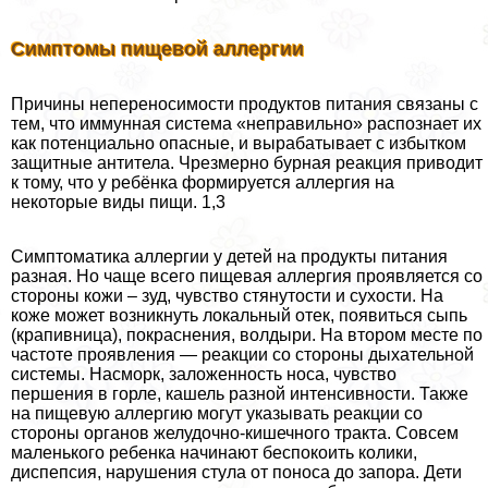
Симптомы пищевой аллергии
Причины непереносимости продуктов питания связаны с
тем, что иммунная система «неправильно» распознает их
как потенциально опасные, и выpaбатывает с избытком
защитные антитела. Чрезмерно бурная реакция приводит
к тому, что у ребёнка формируется аллергия на
некоторые виды пищи. 1,3
Симптоматика аллергии у детей на продукты питания
разная. Но чаще всего пищевая аллергия проявляется со
стороны кожи – зуд, чувство стянутости и сухости. На
коже может возникнуть локальный отек, появиться сыпь
(крапивница), покраснения, волдыри. На втором месте по
частоте проявления — реакции со стороны дыхательной
системы. Насморк, заложенность носа, чувство
першения в горле, кашель разной интенсивности. Также
на пищевую аллергию могут указывать реакции со
стороны органов желудочно-кишечного тpaкта. Совсем
маленького ребенка начинают беспокоить колики,
диспепсия, нарушения стула от поноса до запора. Дети