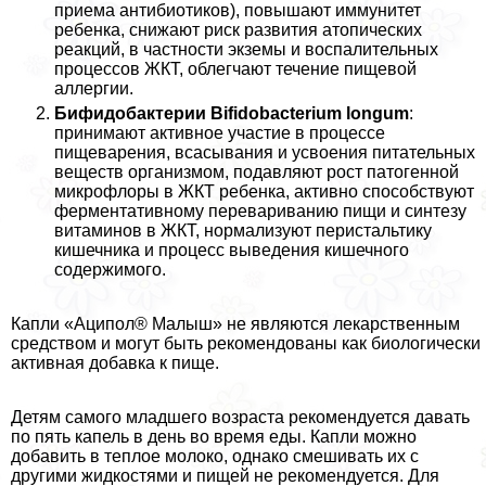
приема антибиотиков), повышают иммунитет
ребенка, снижают риск развития атопических
реакций, в частности экземы и воспалительных
процессов ЖКТ, облегчают течение пищевой
аллергии.
Бифидобактерии Bifidobacterium longum
:
принимают активное участие в процессе
пищеварения, всасывания и усвоения питательных
веществ организмом, подавляют рост патогенной
микрофлоры в ЖКТ ребенка, активно способствуют
ферментативному перевариванию пищи и синтезу
витаминов в ЖКТ, нормализуют перистальтику
кишечника и процесс выведения кишечного
содержимого.
Капли «Аципол® Малыш» не являются лекарственным
средством и могут быть рекомендованы как биологически
активная добавка к пище.
Детям самого младшего возраста рекомендуется давать
по пять капель в день во время еды. Капли можно
добавить в теплое молоко, однако смешивать их с
другими жидкостями и пищей не рекомендуется. Для