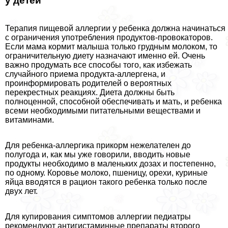
у детей
Терапия пищевой аллергии у ребенка должна начинаться
с ограничения употрeбления продуктов-провокаторов.
Если мама кормит малыша только грудным молоком, то
ограничительную диету назначают именно ей. Очень
важно продумать все способы того, как избежать
случайного приема продукта-аллергена, и
проинформировать родителей о вероятных
перекрестных реакциях. Диета должны быть
полноценной, способной обеспечивать и мать, и ребенка
всеми необходимыми питательными веществами и
витаминами.
Для ребенка-аллергика прикорм нежелателен до
полугода и, как мы уже говорили, вводить новые
продукты необходимо в маленьких дозах и постепенно,
по одному. Коровье молоко, пшеницу, орехи, куриные
яйца вводятся в рацион такого ребенка только после
двух лет.
Для купирования симптомов аллергии педиатры
рекомендуют антигистаминные препараты второго