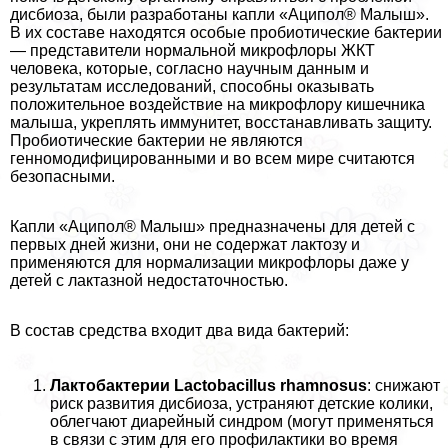
дисбиоза, были разработаны капли «Аципол® Малыш».
В их составе находятся особые пробиотические бактерии
— представители нормальной микрофлоры ЖКТ
человека, которые, согласно научным данным и
результатам исследований, способны оказывать
положительное воздействие на микрофлору кишечника
малыша, укреплять иммунитет, восстанавливать защиту.
Пробиотические бактерии не являются
генномодифицированными и во всем мире считаются
безопасными.
Капли «Аципол® Малыш» предназначены для детей с
первых дней жизни, они не содержат лактозу и
применяются для нормализации микрофлоры даже у
детей с лактазной недостаточностью.
В состав средства входит два вида бактерий:
Лактобактерии Lactobacillus rhamnosus
: снижают
риск развития дисбиоза, устраняют детские колики,
облегчают диарейный синдром (могут применяться
в связи с этим для его профилактики во время