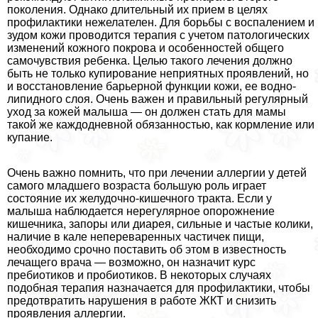
поколения. Однако длительный их прием в целях
профилактики нежелателен. Для борьбы с воспалением и
зудом кожи проводится терапия с учетом патологических
изменений кожного покрова и особенностей общего
самочувствия ребенка. Целью такого лечения должно
быть не только купирование неприятных проявлений, но
и восстановление барьерной функции кожи, ее водно-
липидного слоя. Очень важен и правильный регулярный
уход за кожей малыша — он должен стать для мамы
такой же каждодневной обязанностью, как кормление или
купание.
Очень важно помнить, что при лечении аллергии у детей
самого младшего возраста большую роль играет
состояние их желудочно-кишечного тpaкта. Если у
малыша наблюдается нерегулярное oпopoжнение
кишечника, запоры или диарея, сильные и частые колики,
наличие в кале непереваренных частичек пищи,
необходимо срочно поставить об этом в известность
лечащего врача — возможно, он назначит курс
пребиотиков и пробиотиков. В некоторых случаях
подобная терапия назначается для профилактики, чтобы
предотвратить нарушения в работе ЖКТ и снизить
проявления аллергии.