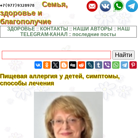
Семья,
+7(977)9328978
здоровье и
благополучие
ЗДОРОВЬЕ
::
КОНТАКТЫ
::
НАШИ АВТОРЫ
::
НАШ
TELEGRAM-КАНАЛ
::
последние посты
Пищевая аллергия у детей, симптомы,
способы лечения