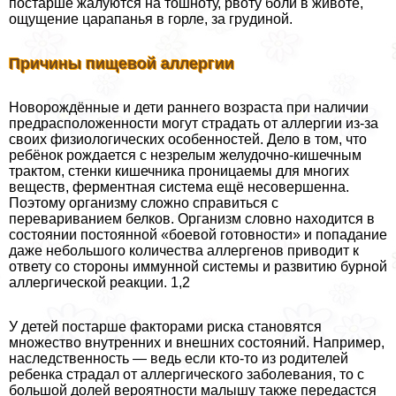
постарше жалуются на тошноту, рвоту боли в животе,
ощущение царапанья в горле, за гpyдиной.
Причины пищевой аллергии
Новорождённые и дети раннего возраста при наличии
предрасположенности могут страдать от аллергии из-за
своих физиологических особенностей. Дело в том, что
ребёнок рождается с незрелым желудочно-кишечным
тpaктом, стенки кишечника проницаемы для многих
веществ, ферментная система ещё несовершенна.
Поэтому организму сложно справиться с
перевариванием белков. Организм словно находится в
состоянии постоянной «боевой готовности» и попадание
даже небольшого количества аллергенов приводит к
ответу со стороны иммунной системы и развитию бурной
аллергической реакции. 1,2
У детей постарше факторами риска становятся
множество внутренних и внешних состояний. Например,
наследственность — ведь если кто-то из родителей
ребенка страдал от аллергического заболевания, то с
большой долей вероятности малышу также передастся