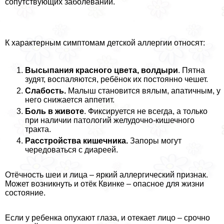
сопутствующих заболеваний.
К хаpaктерным симптомам детской аллергии относят:
Высыпания красного цвета, волдыри
. Пятна
зудят, воспаляются, ребёнок их постоянно чешет.
Слабость.
Малыш становится вялым, апатичным, у
него снижается аппетит.
Боль в животе
. Фиксируется не всегда, а только
при наличии патологий желудочно-кишечного
тpaкта.
Расстройства кишечника.
Запоры могут
чередоваться с диареей.
Отёчность шеи и лица – яркий аллергический признак.
Может возникнуть и отёк Квинке – опасное для жизни
состояние.
Если у ребенка опухают глаза, и отекает лицо – срочно