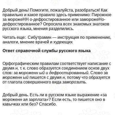
Добрый день! Помогите, пожалуйста, разобраться! Как
правильно и какое правило здесь применимо: Пирожное
за морожеНН о-дефростированное или заморожеНо-
дефростированное? Опросила всех знакомых знатоков
русского языка, мнения разделились.
Читать еще: Сибутрамин — инструкция по применению,
аналоги, мнение врачей и худеющих
Ответ справочной службы русского языка
Орфографическим правилам соответствует написание с
двумя
н,
т. к. слово образуется соединением основ двух
слов:
за мороженн ый и дефростированный.
Слово
за
мороженн ый
пишется с двумя
н,
потому что образуется
от глагола совершенного вида
заморозить.
Добрый день. Есть ли в русском языке выражение «за
мороженн ая зарплата»? Если есть, то пишется оно в
кавычках или без? Спасибо.