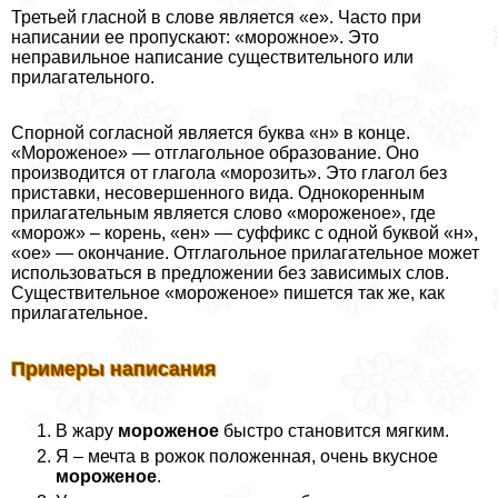
Третьей гласной в слове является «е». Часто при
написании ее пропускают: «морожное». Это
неправильное написание существительного или
прилагательного.
Спopной согласной является буква «н» в конце.
«Мороженое» — отглагольное образование. Оно
производится от глагола «морозить». Это глагол без
приставки, несовершенного вида. Однокоренным
прилагательным является слово «мороженое», где
«морож» – корень, «ен» — суффикс с одной буквой «н»,
«ое» — окончание. Отглагольное прилагательное может
использоваться в предложении без зависимых слов.
Существительное «мороженое» пишется так же, как
прилагательное.
Примеры написания
В жару
мороженое
быстро становится мягким.
Я – мечта в рожок положенная, очень вкусное
мороженое
.