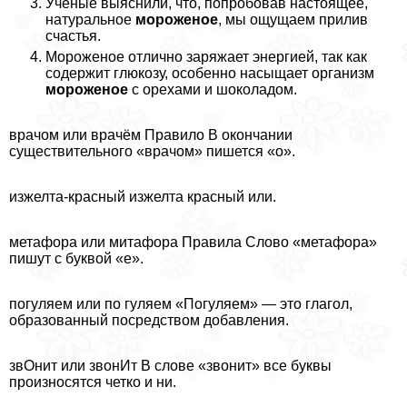
Ученые выяснили, что, попробовав настоящее,
натуральное
мороженое
, мы ощущаем прилив
счастья.
Мороженое отлично заряжает энергией, так как
содержит глюкозу, особенно насыщает организм
мороженое
с орехами и шоколадом.
врачом или врачём Правило В окончании
существительного «врачом» пишется «о».
изжелта-красный изжелта красный или.
метафора или митафора Правила Слово «метафора»
пишут с буквой «е».
погуляем или по гуляем «Погуляем» — это глагол,
образованный посредством добавления.
звОнит или звонИт В слове «звонит» все буквы
произносятся четко и ни.