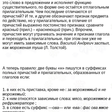
это слово в предложении и исполняет функцию
существительного, по форме оно остаётся отглагольным
прилагательным. Чем последние отличаются от
причастий? И те, и другие обозначают признак предмета
по действию, но у прилагательных, в отличие от
причастий выражено постоянство признака: сравните
красный
(прил.) –
краснеющий
(прич.). Впрочем,
причастия могут утрачивать значение и признаки глагола
и переходить в прилагательные, при этом они уже не
могут иметь зависимые слова.
Василий Андреич застыл,
как мороженая туша
(Л. Толстой).
А теперь правило: две буквы «н» пишутся в суффиксах
полных причастий и прилагательных, образованных от
глаголов если:
1. в них есть приставка, кроме не-:
за мороже
нн
ый
и
не
мороже
н
ый
;
2. к ним относятся зависимые слова:
мясо, мороже
нн
ое в
рефрижераторе
;
3. в слове есть суффикс —
ова
— или -е
ва
-:
фас ова
нн
ое