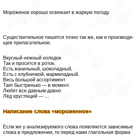
Моро́женое хоро­шо осве­жа­ет в жар­кую пого­ду.
Существительное пишет­ся точ­но так же, как и про­из­во­дя­
щее при­ла­га­тель­ное.
Вкусный неж­ный холо­док
Так и про­сит­ся в роток.
Есть ваниль­ный, шоко­лад­ный,
Есть с клуб­нич­кой, мар­ме­лад­ный.
Весь боль­шой ассор­ти­мент
Тает быст­рень­ко — в момент.
Любят все давным-давно
Лёд хру­стя­щий — …
Написание слова «мороженное»
Если же у ана­ли­зи­ру­е­мо­го сло­ва появ­ля­ют­ся зави­си­мые
сло­ва в пред­ло­же­нии, то перед нами гла­голь­ная фор­ма