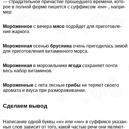
— стра­да­тель­ное при­ча­стие про­шед­ше­го вре­ме­ни, кото­
рое в пол­ной фор­ме пишет­ся с суф­фик­сом
-енн-
, напри­
мер:
Моро́женное
с вече­ра
мясо
подой­дет для при­го­тов­ле­
ния жар­ко­го.
Мороженная
осе­нью
брус­ни­ка
очень при­го­ди­лась зимой
для при­го­тов­ле­ния вита­мин­но­го мор­са.
Мороженная
в моро­зиль­ни­ке
яго­да
сохра­ня­ет почти
весь набор вита­ми­нов.
Мороженные
с лета лес­ные
гри­бы
не теря­ют сво­е­го
аро­ма­та и вку­са при раз­мо­ра­жи­ва­нии.
Сделаем вывод
Написание одной бук­вы
«н»
или
«нн»
в суф­фик­се ука­зан­
ных слов зави­сит от того, какой частью речи они явля­ют­