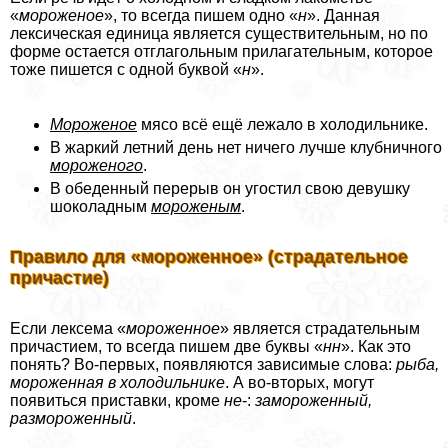
«
мороженое
», то всегда пишем одно «
н
». Данная
лексическая единица является существительным, но по
форме остается отглагольным прилагательным, которое
тоже пишется с одной буквой «
н
».
Мороженое
мясо всё ещё лежало в холодильнике.
В жаркий летний день нет ничего лучше клубничного
мороженого
.
В обеденный перерыв он угостил свою дeвyшку
шоколадным
мороженым
.
Правило для «мороженное» (страдательное
причастие)
Если лексема «
мороженное
» является страдательным
причастием, то всегда пишем две буквы «
нн
». Как это
понять? Во-первых, появляются зависимые слова:
рыба,
мороженная в холодильнике
. А во-вторых, могут
появиться приставки, кроме
не
-:
замороженный,
размороженный
.