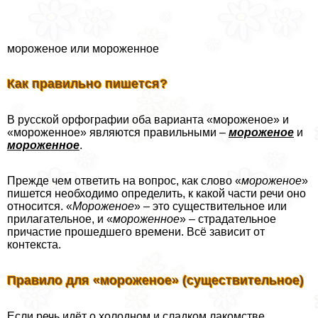
мороженое или мороженное
Как правильно пишется?
В русской орфографии оба варианта «мороженое» и
«мороженное» являются правильными –
мороженое
и
мороженное
.
Прежде чем ответить на вопрос, как слово «
мороженое
»
пишется необходимо определить, к какой части речи оно
относится. «
Мороженое
» – это существительное или
прилагательное, и «
мороженное
» – страдательное
причастие прошедшего времени. Всё зависит от
контекста.
Правило для «мороженое» (существительное)
Если речь идёт о холодном и сладком лакомстве