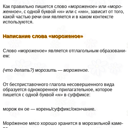
Как пра­виль­но пишет­ся сло­во
«моро­же­ное»
или
«моро­
жен­ное»
, с одной бук­вой
«н»
или с
«нн»
, зави­сит от того,
какой частью речи они явля­ет­ся и в каком кон­тек­сте
исполь­зу­ют­ся.
Написание слова «мороженое»
Слово
«моро­же­ное»
явля­ет­ся отгла­голь­ным обра­зо­ва­ни­
ем:
(что делать?) моро­зить — моро­же­ное.
От бес­при­ста­воч­но­го гла­го­ла несо­вер­шен­но­го вида
обра­зу­ет­ся одно­ко­рен­ное при­ла­га­тель­ное, кото­рое
пишет­ся с одной бук­вой
«н»
в суф­фик­се:
морож ен ое — корень/суффикс/окончание.
Моро́женое мясо хоро­шо хра­нит­ся в моро­зиль­ной каме­