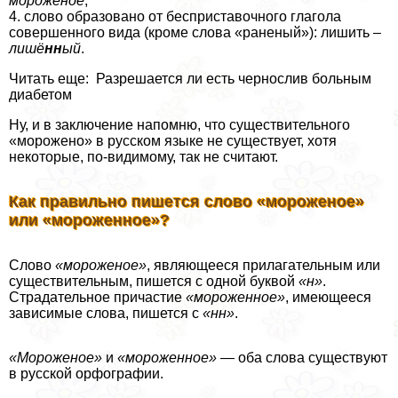
мороженое
;
4. слово образовано от бесприставочного глагола
совершенного вида (кроме слова «раненый»): лишить –
лишё
нн
ый
.
Читать еще: Разрешается ли есть чернослив больным
диабетом
Ну, и в заключение напомню, что существительного
«морожено» в русском языке не существует, хотя
некоторые, по-видимому, так не считают.
Как правильно пишется слово «мороженое»
или «мороженное»?
Слово
«моро­же­ное»
, явля­ю­ще­е­ся при­ла­га­тель­ным или
суще­стви­тель­ным, пишет­ся с одной бук­вой
«н»
.
Страдательное при­ча­стие
«моро­жен­ное»
, име­ю­ще­е­ся
зави­си­мые сло­ва, пишет­ся с
«нн»
.
«Мороженое»
и
«моро­жен­ное»
— оба сло­ва суще­ству­ют
в рус­ской орфо­гра­фии.