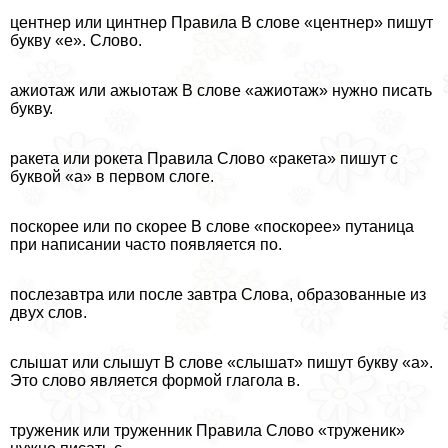
центнер или цинтнер Правила В слове «центнер» пишут
букву «е». Слово.
ажиотаж или ажыотаж В слове «ажиотаж» нужно писать
букву.
paкета или рокета Правила Слово «paкета» пишут с
буквой «а» в первом слоге.
поскорее или по скорее В слове «поскорее» пyтaница
при написании часто появляется по.
послезавтра или после завтра Слова, образованные из
двух слов.
слышат или слышут В слове «слышат» пишут букву «а».
Это слово является формой глагола в.
труженик или труженник Правила Слово «труженик»