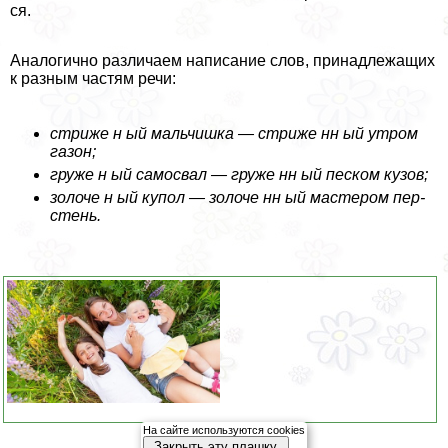
ся.
Аналогично раз­ли­ча­ем напи­са­ние слов, при­над­ле­жа­щих
к раз­ным частям речи:
стри­же н ый маль­чиш­ка — стри­же нн ый утром
газон;
гру­же н ый само­свал — гру­же нн ый пес­ком кузов;
золо­че н ый купол — золо­че нн ый масте­ром пер­
стень.
На сайте используются cookies
Закрыть эту плашку