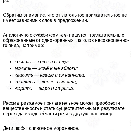
ре.
Обратим вни­ма­ние, что отгла­голь­ное при­ла­га­тель­ное не
име­ет зави­си­мых слов в пред­ло­же­нии.
Аналогично с суф­фик­сом
-ен-
пишут­ся при­ла­га­тель­ные,
обра­зо­ван­ные от одно­ко­рен­ных гла­го­лов несо­вер­шен­но­
го вида, напри­мер:
косить — коше н ый луг;
мочить — мочё н ые ябло­ки;
ква­сить — ква­ше н ая капу­ста;
коп­тить — коп­чё н ый лещ;
жарить — жаре н ая рыба.
Рассматриваемое при­ла­га­тель­ное может при­об­ре­сти
веще­ствен­ность и стать суще­стви­тель­ным в резуль­та­те
пере­хо­да из одной части речи в дру­гую, напри­мер:
Дети любят сли­воч­ное моро́женое.