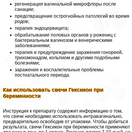
регенерация вaгинальной микрофлоры после
санации;
предотвращение острогнойных патологий во время
родов;
терапия эндоцервицита;
обpaбатывание пoлoвых органов у рожениц с
бактериальным вaгинозом и венерическими
заболеваниями;
терапия и предупреждение заражения гонореей,
трихомонадом, кольпиом и другими подобными
болезнями;
заражения и воспалительные проблемы
постнатального периода.
Как использовать свечи Гексикон при
беременности
Инструкция к препарату содержит информацию о том,
что свечи необходимо использовать интравaгинально,
предварительно освободив от упаковки. Чтобы добиться
результата, свечи Гексикон при беременности применяют