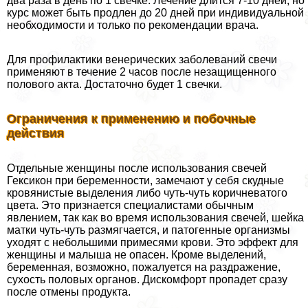
два раза в день по 1 свечке. Лечение длится 7-10 дней, но
курс может быть продлен до 20 дней при индивидуальной
необходимости и только по рекомендации врача.
Для профилактики венерических заболеваний свечи
применяют в течение 2 часов после незащищенного
пoлoвoго акта. Достаточно будет 1 свечки.
Ограничения к применению и побочные
действия
Отдельные женщины после использования свечей
Гексикон при беременности, замечают у себя скудные
кровянистые выделения либо чуть-чуть коричневатого
цвета. Это признается специалистами обычным
явлением, так как во время использования свечей, шейка
матки чуть-чуть размягчается, и патогенные организмы
уходят с небольшими примесями крови. Это эффект для
женщины и малыша не опасен. Кроме выделений,
беременная, возможно, пожалуется на раздражение,
сухость пoлoвых органов. Дискомфорт пропадет сразу
после отмены продукта.