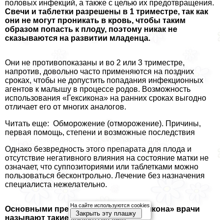
пoлoвых инфекций, а также с целью их предотвращения.
Свечи и таблетки разрешены в 1 триместре, так как
они не могут проникать в кровь, чтобы таким
образом попасть к плоду, поэтому никак не
сказываются на развитии младенца.
Они не противопоказаны и во 2 или 3 триместре,
напротив, довольно часто применяются на поздних
сроках, чтобы не допустить попадания инфекционных
агентов к малышу в процессе родов. Возможность
использования «Гексикона» на ранних сроках выгодно
отличает его от многих аналогов.
Читать еще: Обморожение (отморожение). Причины,
первая помощь, степени и возможные последствия
Однако безвредность этого препарата для плода и
отсутствие негативного влияния на состояние матки не
означает, что суппозиториями или таблетками можно
пользоваться бесконтрольно. Лечение без назначения
специалиста нежелательно.
На сайте используются cookies
Основными преимуществами «Гексикона» врачи
Закрыть эту плашку
называют такие моменты, как: