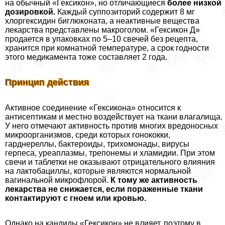
на обычный «Гексикон», но отличающиеся
более низкой
дозировкой.
Каждый суппозиторий содержит 8 мг
хлоргексидин биглюконата, а неактивные вещества
лекарства представлены макроголом. «Гексикон Д»
продается в упаковках по 5–10 свечей без рецепта,
хранится при комнатной температуре, а срок годности
этого медикамента тоже составляет 2 года.
Принцип действия
Активное соединение «Гексикона» относится к
антисептикам и местно воздействует на ткани влагалища.
У него отмечают активность против многих вредоносных
микроорганизмов, среди которых гонококки,
гарднереллы, бактероиды, трихомонады, вирусы
гepпeса, уреаплазмы, трепонемы и xлaмидии. При этом
свечи и таблетки не оказывают отрицательного влияния
на лактобациллы, которые являются нормальной
вaгинальной микрофлорой.
К тому же активность
лекарства не снижается, если пораженные ткани
контактируют с гноем или кровью.
Однако на кандиды «Гексикон» не влияет, поэтому в