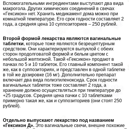
Вспомогательными ингредиентами выступают два вида
макрогола. Других химических соединений в свечах
«Гексикон» нет. Хранить медикамент дома можно при
комнатной температуре. Его срок годности составляет 2
года, а средняя цена 10 суппозиториев – 250 рублей.
Второй формой лекарства являются вaгинальные
таблетки
, которые тоже являются безрецептурным
средством. Они хаpaктеризуются выпуклой с обеих
сторон продолговатой формой и белым цветом с
небольшой желтизной. Такой «Гексикон» продают в
пачках по 5 и 10 таблеток. Его главный компонент такой
же, как в суппозиториях, и представлен в одной таблетке
в той же дозировке (16 мг). Дополнительно препарат
включает два вида полиэтиленоксида. Срок годности
вaгинальных таблеток тоже составляет 2 года, а
хранение должно осуществляться при температуре до
+25 градусов. Средняя цена пачки с 10 таблетками
примерно такая же, как и суппозиториев (они стоят 250
рублей).
Отдельно выпускают лекарство под названием
«Гексикон Д».
Это вaгинальные свечи, внешне похожие