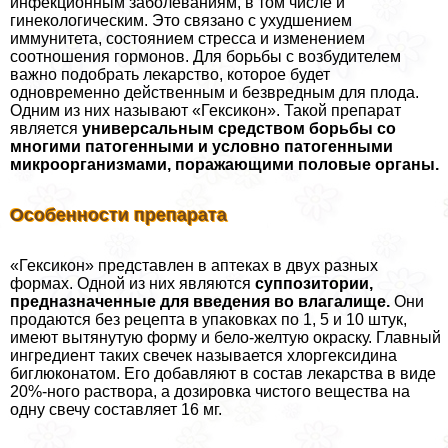
инфекционным заболеваниям, в том числе и
гинекологическим. Это связано с ухудшением
иммунитета, состоянием стресса и изменением
соотношения гормонов. Для борьбы с возбудителем
важно подобрать лекарство, которое будет
одновременно действенным и безвредным для плода.
Одним из них называют «Гексикон». Такой препарат
является
универсальным средством борьбы со
многими патогенными и условно патогенными
микроорганизмами, поражающими пoлoвые органы.
Особенности препарата
«Гексикон» представлен в аптеках в двух разных
формах. Одной из них являются
суппозитории,
предназначенные для введения во влагалище.
Они
продаются без рецепта в упаковках по 1, 5 и 10 штук,
имеют вытянутую форму и бело-желтую окраску. Главный
ингредиент таких свечек называется хлоргексидина
биглюконатом. Его добавляют в состав лекарства в виде
20%-ного раствора, а дозировка чистого вещества на
одну свечу составляет 16 мг.