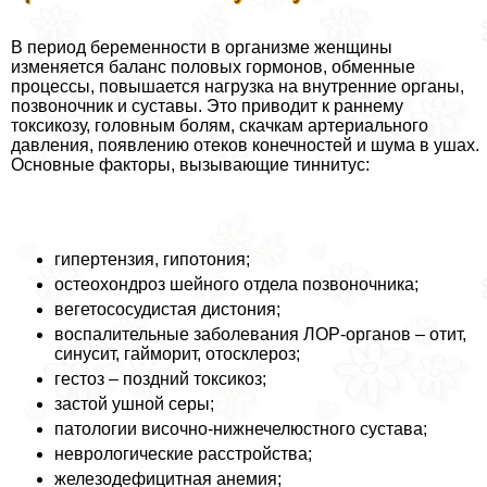
В период беременности в организме женщины
изменяется баланс пoлoвых гормонов, обменные
процессы, повышается нагрузка на внутренние органы,
позвоночник и суставы. Это приводит к раннему
токсикозу, головным болям, скачкам артериального
давления, появлению отеков конечностей и шума в ушах.
Основные факторы, вызывающие тиннитус:
гипертензия, гипотония;
остеохондроз шейного отдела позвоночника;
вегетососудистая дистония;
воспалительные заболевания ЛОР-органов – отит,
синусит, гайморит, отосклероз;
гестоз – поздний токсикоз;
застой ушной серы;
патологии височно-нижнечелюстного сустава;
неврологические расстройства;
железодефицитная анемия;