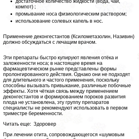
достаточное количество жидкости (вода, чай,
компот) ;
промывание носа физиологическим раствором;
использование солевых капель в нос.
Применение деконгестантов (Ксилометазолин, Називин)
должно обсуждаться с лечащим врачом.
Эти препараты быстро купируют явления отёка и
заложенности носа; в настоящее время на
фармацевтическом рынке представлены формы
пролонгированного действия. Однако они не подходят
для длительного и частого применения, поскольку
способны вызывать привыкание, различные побочные
эффекты. Хотя чёткая связь между применением
деконгестантов и формированием пороков развития
плода не установлена, эту группу препаратов
специалисты не рекомендуют использовать в первом
триместре беременности.
Читать еще: Здоровер
При лечении отита, сопровождающегося «шумовым