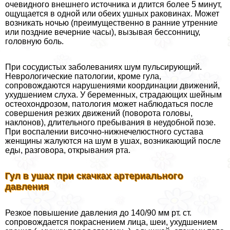
очевидного внешнего источника и длится более 5 минут,
ощущается в одной или обеих ушных paковинах. Может
возникать ночью (преимущественно в ранние утренние
или поздние вечерние часы), вызывая бессонницу,
головную боль.
При сосудистых заболеваниях шум пульсирующий.
Неврологические патологии, кроме гула,
сопровождаются нарушениями координации движений,
ухудшением слуха. У беременных, страдающих шейным
остеохондрозом, патология может наблюдаться после
совершения резких движений (поворота головы,
наклонов), длительного пребывания в неудобной позе.
При воспалении височно-нижнечелюстного сустава
женщины жалуются на шум в ушах, возникающий после
еды, разговора, открывания рта.
Гул в ушах при скачках артериального
давления
Резкое повышение давления до 140/90 мм рт. ст.
сопровождается покраснением лица, шеи, ухудшением