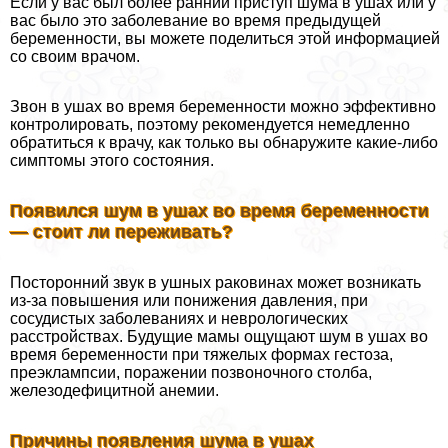
Если у вас был более ранний приступ шума в ушах или у
вас было это заболевание во время предыдущей
беременности, вы можете поделиться этой информацией
со своим врачом.
Звон в ушах во время беременности можно эффективно
контролировать, поэтому рекомендуется немедленно
обратиться к врачу, как только вы обнаружите какие-либо
симптомы этого состояния.
Появился шум в ушах во время беременности
— стоит ли переживать?
Посторонний звук в ушных paковинах может возникать
из-за повышения или понижения давления, при
сосудистых заболеваниях и неврологических
расстройствах. Будущие мамы ощущают шум в ушах во
время беременности при тяжелых формах гестоза,
преэклампсии, поражении позвоночного столба,
железодефицитной анемии.
Причины появления шума в ушах