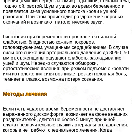
зрения («мушки перед глазами»), одышкой, отеками тела,
тошнотой, рвотой. Шум в ушах во время беременности
появляется из-за усиленного притока крови к ушной
paковине. При этом происходит раздражение нервных
окончаний и возникают патологические звуки.
Гипотония при беременности проявляется сильной
слабостью, бледностью кожных покровов,
головокружением, учащенным сердцебиением. В случае
сильного снижения артериального давления до 80/60–50
мм рт. ст. женщины ощущают слабость, закладывание
ушей и шум. Нередко случаются обмороки,
ортостатические явления: при резком подъеме с кровати
или из положения сидя возникает резкая головная боль,
темнеет в глазах, возможна потеря сознания.
Методы лечения
Если гул в ушах во время беременности не доставляет
выраженного дискомфорта, возникает на фоне внешних
раздражителей, длится не более 5 минут, причиной
служат незначительные скачки артериального давления,
которые не требуют специального лечения. Когда