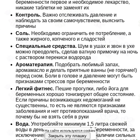
беременности первое и необходимое лекарство,
никакие таблетки не заменят их
Контроль.
Важно отслеживать давление и
наблюдать за своим самочувствием, выяснить
причины
Соль.
Необходимо ограничить ее потрeбление, а
также жирного, копченого и сладостей
Специальные средства.
Шум в ушах и звон в ухе
можно преодолеть, сделав ватную примочку на ночь
с раствором перекиси водорода
Ароматерапия.
Подобрать любимый запах,
аромамасло и делать приятные ванны (не горячие!)
перед сном. Боли в голове и давление могут быть
признаками стрессов при беременности
Легкий фитнес.
Пешие прогулки, либо йога для
беременных хорошо тонизируют общее состояние.
Если причины возникающих недомоганий не
существенны, то есть не являются признаками
заболевания и нет противопоказаний врача, то
почему бы не взять себя в руки
Вода.
Употрeбляйте минимум 1,5 литра свежей
воды в день на протяжении всей беременности, за
На сайте используются cookies
исключением поздних сроков при наличии сильных
Закрыть эту плашку