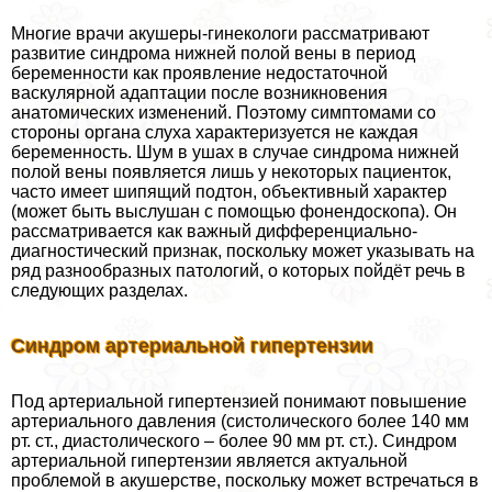
Многие врачи акушеры-гинекологи рассматривают
развитие синдрома нижней полой вены в период
беременности как проявление недостаточной
васкулярной адаптации после возникновения
анатомических изменений. Поэтому симптомами со
стороны органа слуха хаpaктеризуется не каждая
беременность. Шум в ушах в случае синдрома нижней
полой вены появляется лишь у некоторых пациенток,
часто имеет шипящий подтон, объективный хаpaктер
(может быть выслушан с помощью фонендоскопа). Он
рассматривается как важный дифференциально-
диагностический признак, поскольку может указывать на
ряд разнообразных патологий, о которых пойдёт речь в
следующих разделах.
Синдром артериальной гипертензии
Под артериальной гипертензией понимают повышение
артериального давления (систолического более 140 мм
рт. ст., диастолического – более 90 мм рт. ст.). Синдром
артериальной гипертензии является актуальной
проблемой в акушерстве, поскольку может встречаться в