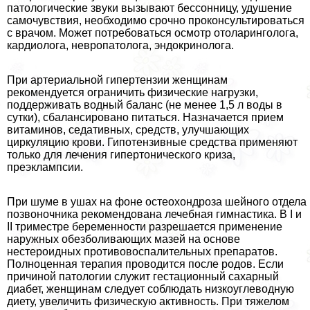
патологические звуки вызывают бессонницу, удушение
самочувствия, необходимо срочно проконсультироваться
с врачом. Может потребоваться осмотр отоларинголога,
кардиолога, невропатолога, эндокринолога.
При артериальной гипертензии женщинам
рекомендуется ограничить физические нагрузки,
поддерживать водный баланс (не менее 1,5 л воды в
сутки), сбалансировано питаться. Назначается прием
витаминов, седативных, средств, улучшающих
циркуляцию крови. Гипотензивные средства применяют
только для лечения гипертонического криза,
преэклампсии.
При шуме в ушах на фоне остеохондроза шейного отдела
позвоночника рекомендована лечебная гимнастика. В I и
II триместре беременности разрешается применение
наружных обезболивающих мазей на основе
нестероидных противовоспалительных препаратов.
Полноценная терапия проводится после родов. Если
причиной патологии служит гестационный сахарный
диабет, женщинам следует соблюдать низкоуглеводную
диету, увеличить физическую активность. При тяжелом