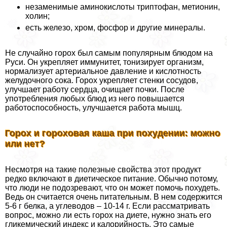
незаменимые аминокислоты триптофан, метионин,
холин;
есть железо, хром, фосфор и другие минералы.
Не случайно горох был самым популярным блюдом на
Руси. Он укрепляет иммунитет, тонизирует организм,
нормализует артериальное давление и кислотность
желудочного сока. Горох укрепляет стенки сосудов,
улучшает работу сердца, очищает почки. После
употрeбления любых блюд из него повышается
работоспособность, улучшается работа мышц.
Горох и гороховая каша при похудении: можно
или нет?
Несмотря на такие полезные свойства этот продукт
редко включают в диетическое питание. Обычно потому,
что люди не подозревают, что он может помочь похудеть.
Ведь он считается очень питательным. В нем содержится
5-6 г белка, а углеводов – 10-14 г. Если рассматривать
вопрос, можно ли есть горох на диете, нужно знать его
гликемический индекс и калорийность. Это самые