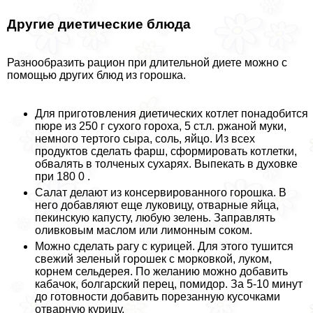
Другие диетические блюда
Разнообразить рацион при длительной диете можно с
помощью других блюд из горошка.
Для приготовления диетических котлет понадобится
пюре из 250 г сухого гороха, 5 ст.л. ржаной муки,
немного тертого сыра, соль, яйцо. Из всех
продуктов сделать фарш, сформировать котлетки,
обвалять в толченых сухарях. Выпекать в духовке
при 180 0 .
Салат делают из консервированного горошка. В
него добавляют еще луковицу, отварные яйца,
пекинскую капусту, любую зелень. Заправлять
оливковым маслом или лимонным соком.
Можно сделать рагу с курицей. Для этого тушится
свежий зеленый горошек с морковкой, луком,
корнем сельдерея. По желанию можно добавить
кабачок, болгарский перец, помидор. За 5-10 минут
до готовности добавить порезанную кусочками
отварную курицу.