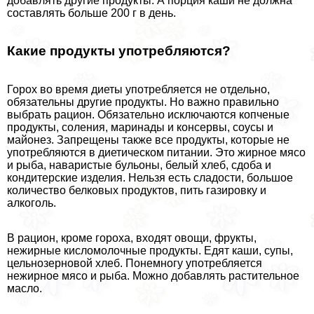
добавлять другие продукты. А порция каши не должна
составлять больше 200 г в день.
Какие продукты употрeбляются?
Горох во время диеты употрeбляется не отдельно,
обязательны другие продукты. Но важно правильно
выбрать рацион. Обязательно исключаются копченые
продукты, соления, маринады и консервы, соусы и
майонез. Запрещены также все продукты, которые не
употрeбляются в диетическом питании. Это жирное мясо
и рыба, наваристые бульоны, белый хлеб, сдоба и
кондитерские изделия. Нельзя есть сладости, большое
количество белковых продуктов, пить газировку и
алкоголь.
В рацион, кроме гороха, входят овощи, фрукты,
нежирные кисломолочные продукты. Едят каши, супы,
цельнозерновой хлеб. Понемногу употрeбляется
нежирное мясо и рыба. Можно добавлять растительное
масло.