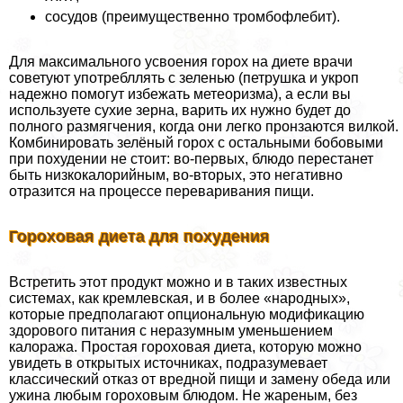
сосудов (преимущественно тромбофлебит).
Для максимального усвоения горох на диете врачи
советуют употрeбллять с зеленью (петрушка и укроп
надежно помогут избежать метеоризма), а если вы
используете сухие зерна, варить их нужно будет до
полного размягчения, когда они легко пронзаются вилкой.
Комбинировать зелёный горох с остальными бобовыми
при похудении не стоит: во-первых, блюдо перестанет
быть низкокалорийным, во-вторых, это негативно
отразится на процессе переваривания пищи.
Гороховая диета для похудения
Встретить этот продукт можно и в таких известных
системах, как кремлевская, и в более «народных»,
которые предполагают опциональную модификацию
здорового питания с неразумным уменьшением
калоража. Простая гороховая диета, которую можно
увидеть в открытых источниках, подразумевает
классический отказ от вредной пищи и замену обеда или
ужина любым гороховым блюдом. Не жареным, без