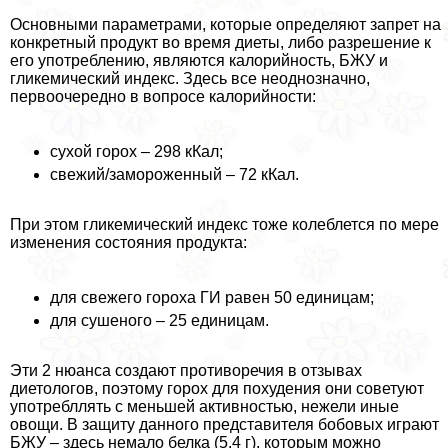
Основными параметрами, которые определяют запрет на
конкретный продукт во время диеты, либо разрешение к
его употрeблению, являются калорийность, БЖУ и
гликемический индекс. Здесь все неоднозначно,
первоочередно в вопросе калорийности:
сухой горох – 298 кКал;
свежий/замороженный – 72 кКал.
При этом гликемический индекс тоже колeблется по мере
изменения состояния продукта:
для свежего гороха ГИ равен 50 единицам;
для сушеного – 25 единицам.
Эти 2 нюанса создают противоречия в отзывах
диетологов, поэтому горох для похудения они советуют
употрeбллять с меньшей активностью, нежели иные
овощи. В защиту данного представителя бобовых играют
БЖУ – здесь немало белка (5,4 г), которым можно