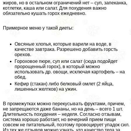
жиров, но в остальном ограничений нет – суп, запеканка,
котлетки, каша или салат. Для похудения важно
обязательно кушать горох ежедневно.
Примерное меню у такой диеты:
Овсяные хлопья, которые варили на воде, в
качестве завтpaка. Разрешено добавить горсть
орехов.
Гороховое пюре, суп или салат (сюда подойдет
пророщенный горох), в который можно
использовать др. овощи, исключая картофель – на
обед.
Кефир (стакан) либо белковый омлет (2 яйца,
лишенных желтков) на ужин.
В промежутках можно перекусывать фруктами, причем,
не запрещаются даже бананы, но на день – всего 1 шт.
Длительность похудения – неделя. Согласно отзывам,
система хорошо работает, но вечерний прием пищи
совсем не питательный, поэтому провоцирует упадок сил.
Из тех же отзывов можно узнать, что качество тела за