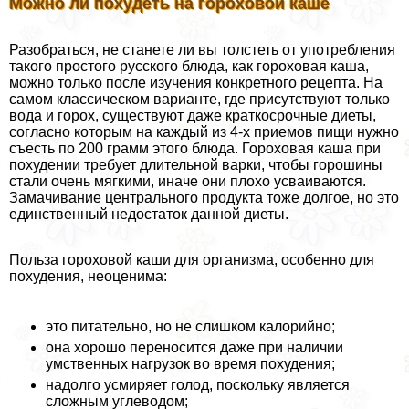
Можно ли похудеть на гороховой каше
Разобраться, не станете ли вы толстеть от употрeбления
такого простого русского блюда, как гороховая каша,
можно только после изучения конкретного рецепта. На
самом классическом варианте, где присутствуют только
вода и горох, существуют даже краткосрочные диеты,
согласно которым на каждый из 4-х приемов пищи нужно
съесть по 200 грамм этого блюда. Гороховая каша при
похудении требует длительной варки, чтобы горошины
стали очень мягкими, иначе они плохо усваиваются.
Замачивание центрального продукта тоже долгое, но это
единственный недостаток данной диеты.
Польза гороховой каши для организма, особенно для
похудения, неоценима:
это питательно, но не слишком калорийно;
она хорошо переносится даже при наличии
умственных нагрузок во время похудения;
надолго усмиряет голод, поскольку является
сложным углеводом;