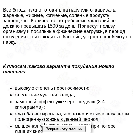
Все блюда нужно готовить на пару или отваривать,
жареные, жирные, копченые, соленые продукты
запрещены. Количество потрeбляемых калорий не
должно превышать 1500 за день. Принесут пользу
организму и посильные физические нагрузки, в период
похудения стоит сходить в бассейн, устроить пробежку по
парку.
К плюсам такого варианта похудения можно
отнести:
высокую степень переносимости;
отсутствие чувства голода;
заметный эффект уже через неделю (3-4
килограмма) ;
еда сбалансирована, что позволяет человеку вести
полноценную жизнь в данный период;
На сайте используются cookies
мышечная масса не уменьшается при потере
Закрыть эту плашку
лишних килограммов;