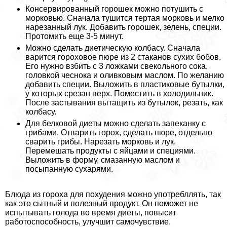
Консервированный горошек можно потушить с
морковью. Сначала тушится тертая морковь и мелко
нарезанный лук. Добавить горошек, зелень, специи.
Протомить еще 3-5 минут.
Можно сделать диетическую колбасу. Сначала
варится гороховое пюре из 2 стаканов сухих бобов.
Его нужно взбить с 3 ложками свекольного сока,
головкой чеснока и оливковым маслом. По желанию
добавить специи. Выложить в пластиковые бутылки,
у которых срезан верх. Поместить в холодильник.
После застывания вытащить из бутылок, резать, как
колбасу.
Для белковой диеты можно сделать запеканку с
грибами. Отварить горох, сделать пюре, отдельно
сварить грибы. Нарезать морковь и лук.
Перемешать продукты с яйцами и специями.
Выложить в форму, смазанную маслом и
посыпанную сухарями.
Блюда из гороха для похудения можно употрeбллять, так
как это сытный и полезный продукт. Он поможет не
испытывать голода во время диеты, повысит
работоспособность, улучшит самочувствие.