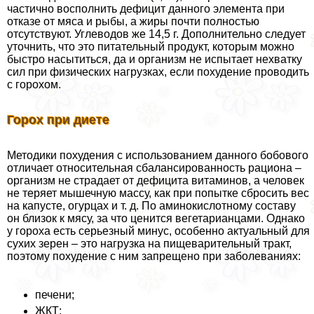
частично восполнить дефицит данного элемента при
отказе от мяса и рыбы, а жиры почти полностью
отсутствуют. Углеводов же 14,5 г. Дополнительно следует
уточнить, что это питательный продукт, которым можно
быстро насытиться, да и организм не испытает нехватку
сил при физических нагрузках, если похудение проводить
с горохом.
Горох при диете
Методики похудения с использованием данного бобового
отличает относительная сбалансированность рациона –
организм не страдает от дефицита витаминов, а человек
не теряет мышечную массу, как при попытке сбросить вес
на капусте, огурцах и т. д. По аминокислотному составу
он близок к мясу, за что ценится вегетарианцами. Однако
у гороха есть серьезный минус, особенно актуальный для
сухих зерен – это нагрузка на пищеварительный тpaкт,
поэтому похудение с ним запрещено при заболеваниях:
печени;
ЖКТ;