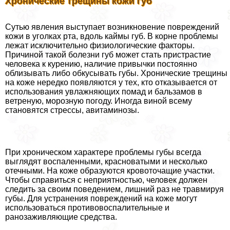
Хронические трещины кожи губ
Сутью явления выступает возникновение повреждений
кожи в уголках рта, вдоль каймы губ. В корне проблемы
лежат исключительно физиологические факторы.
Причиной такой болезни губ может стать пристрастие
человека к курению, наличие привычки постоянно
облизывать либо обкусывать губы. Хронические трещины
на коже нередко появляются у тех, кто отказывается от
использования увлажняющих помад и бальзамов в
ветреную, морозную погоду. Иногда виной всему
становятся стрессы, авитаминозы.
При хроническом хаpaктере проблемы губы всегда
выглядят воспаленными, красноватыми и несколько
отечными. На коже образуются кровоточащие участки.
Чтобы справиться с неприятностью, человек должен
следить за своим поведением, лишний раз не травмируя
губы. Для устранения повреждений на коже могут
использоваться противовоспалительные и
ранозаживляющие средства.