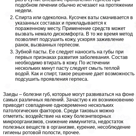
подобном лечении обычно исчезают на протяжении
недели.
Спирта или одеколона. Кусочек ваты смачивается в
указанных составах и прикладывается к
пораженному месту. Применение средств может
вызвать немало дискомфорта. В то же время метод
позволяет подсушить кожу, ускоряя заживление
ранок, вызванных гepпeсом.
Зубной пасты. Ее следует наносить на губы при
первых признаках развития заболевания. Состав
необходимо втирать в кожу. По истечении
нескольких минут пасту следует смыть теплой
водой. Как и спирт, такое решение дает возможность
подсушить проявления гepпeса.
Заеды – болезни губ, которые могут развиваться на фоне
самых различных явлений. Зачастую к их возникновению
приводит совпадение одновременно нескольких
патологических факторов. Среди таковых можно
отметить: воздействие на кожу болезнетворных
микроорганизмов, снижение иммунитета, недостаток
полезных веществ в организме, курение, несоблюдение
гигиены ротовой полости, прочее.