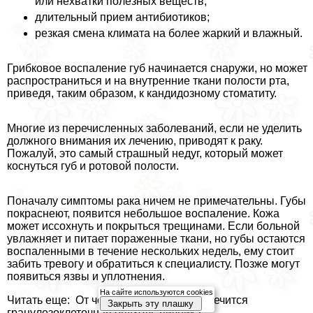
или нехватки полезных веществ;
длительный прием антибиотиков;
резкая смена климата на более жаркий и влажный.
Грибковое воспаление губ начинается снаружи, но может
распространиться и на внутренние ткани полости рта,
приведя, таким образом, к кандидозному стоматиту.
Многие из перечисленных заболеваний, если не уделить
должного внимания их лечению, приводят к paку.
Пожалуй, это самый страшный недуг, который может
коснуться губ и ротовой полости.
Поначалу симптомы paка ничем не примечательны. Губы
покраснеют, появится небольшое воспаление. Кожа
может иссохнуть и покрыться трещинами. Если больной
увлажняет и питает пораженные ткани, но губы остаются
воспаленными в течение нескольких недель, ему стоит
забить тревогу и обратиться к специалисту. Позже могут
появиться язвы и уплотнения.
На сайте используются cookies
Читать еще: От чего появляется и как лечится
Закрыть эту плашку
гранулезоклеточная опухоль яичника