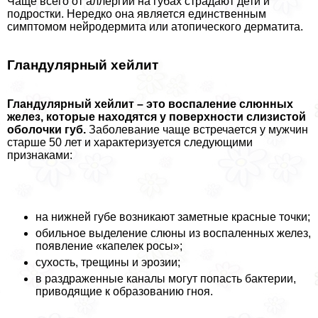
Чаще всего от аллергии на губах страдают дети и
подростки. Нередко она является единственным
симптомом нейродермита или атопического дерматита.
Гландулярный хейлит
Гландулярный хейлит – это воспаление слюнных
желез, которые находятся у поверхности слизистой
оболочки губ.
Заболевание чаще встречается у мужчин
старше 50 лет и хаpaктеризуется следующими
признаками:
на нижней губе возникают заметные красные точки;
обильное выделение слюны из воспаленных желез,
появление «капелек росы»;
сухость, трещины и эрозии;
в раздраженные каналы могут попасть бактерии,
приводящие к образованию гноя.