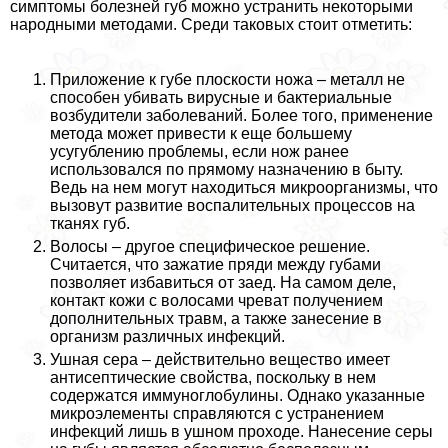
симптомы болезней губ можно устранить некоторыми
народными методами. Среди таковых стоит отметить:
Приложение к губе плоскости ножа – металл не
способен убивать вирусные и бактериальные
возбудители заболеваний. Более того, применение
метода может привести к еще большему
усугублению проблемы, если нож ранее
использовался по прямому назначению в быту.
Ведь на нем могут находиться микроорганизмы, что
вызовут развитие воспалительных процессов на
тканях губ.
Волосы – другое специфическое решение.
Считается, что зажатие пряди между губами
позволяет избавиться от заед. На самом деле,
контакт кожи с волосами чреват получением
дополнительных травм, а также занесение в
организм различных инфекций.
Ушная сера – действительно вещество имеет
антисептические свойства, поскольку в нем
содержатся иммуноглобулины. Однако указанные
микроэлементы справляются с устранением
инфекций лишь в ушном проходе. Нанесение серы