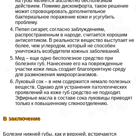
на губы является абсолютно бесполезным
действием. Помимо дискомфорта, такое решение
может спровоцировать дополнительное
бактериальное поражение кожи и усугубить
проблему.
Пепел сигарет, согласно заблуждениям,
распространенным в народе, считается хорошим
антисептиком. В реальности вещество выступает не
более, чем углеродом, который не способен
уничтожать возбудители кожных заболеваний.
Мед – еще одно бесполезное средство при
болезнях губ. Нанесение его на поврежденные
участки кожи лишь создает благоприятную среду
для размножения микроорганизмов.
Луковый сок – в нем содержится немало полезных
веществ. Однако для устранения патологических
проявлений на коже губ средство не подходит.
Эфирные масла в составе сока луковицы приводят
только к повышенному слюноотделению.
В заключение
Болезни нижней губы, как и верхней, встречаются