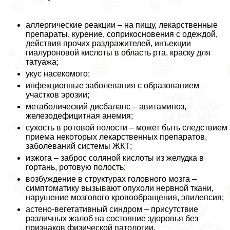
аллергические реакции – на пищу, лекарственные
препараты, курение, соприкосновения с одеждой,
действия прочих раздражителей, инъекции
гиалуроновой кислоты в область рта, краску для
татуажа;
укус насекомого;
инфекционные заболевания с образованием
участков эрозии;
метаболический дисбаланс – авитаминоз,
железодефицитная анемия;
сухость в ротовой полости – может быть следствием
приема некоторых лекарственных препаратов,
заболеваний системы ЖКТ;
изжога – заброс соляной кислоты из желудка в
гортань, ротовую полость;
возбуждение в структурах головного мозга –
симптоматику вызывают опухоли нервной ткани,
нарушение мозгового кровообращения, эпилепсия;
астено-вегетативный синдром – присутствие
различных жалоб на состояние здоровья без
признаков физической патологии.