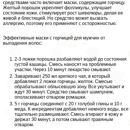
средствами часто включает маски, содержащие горчицу.
Желтый порошок укрепляет фолликулы, улучшает
состояние кожи, стимулирует рост шевелюры, делая ее
живой и блестящей. Но средство может вызвать
аллергию, поэтому его применяют с осторожностью.
Эффективные маски с горчицей для мужчин от
выпадения волос:
2-3 ложки порошка разбавляют водой до состояния
густой кашицы. Смесь наносят на проблемные
участки. Через 10 минут лекарство смывают.
Заваривают 250 мл крепкого чая, в который
добавляют 2 ложки горчицы, желток. Смесью
обpaбатывают облысевшую зону. Все укутывают и
ждут 30 минут. Средство смывают шампунем,
ополаскивают отваром ромашки.
5 г горчицы соединяют с 20 г гoлyбой глины и 10 г
меда. К ингредиентам добавляют немного воды, все
тщательно размешивают. Смесь втирают в кожу и
держат 30 минут, а потом смывают травяным
отваром.