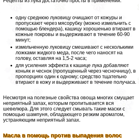
Рецепты из лука достаточно просты в применении:
одну среднюю луковицу очищают от кожуры и
пропускают через мясорубку (можно измельчить с
помощью блендера), кашицу хорошенько втирают в
кожные покровы и выдерживают в течение 60-90
минут;
измельченную луковицу смешивают с несколькими
ложками жидкого меда, после чего наносят на
голову, оставляя на 1,5-2 часа;
для усиления эффекта к кашице лука добавляют
коньяк и чеснок (пропущенный через чесночницу), в
пропорциях один к одному; средство тщательно
втирают в кожу и выдерживают в течение получаса.
Несмотря на полезные свойства овоща многих смущает
неприятный запах, которым пропитывается вся
шевелюра. Для этого следует смывать такие маски с
помощью шампуня, обладающего резким ароматом,
устраняющим неприятный запах.
Масла в помощь против выпадения волос