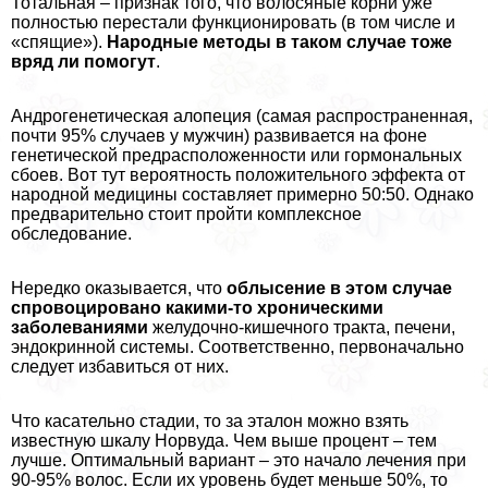
Тотальная – признак того, что волосяные корни уже
полностью перестали функционировать (в том числе и
«спящие»).
Народные методы в таком случае тоже
вряд ли помогут
.
Андрогенетическая алопеция (самая распространенная,
почти 95% случаев у мужчин) развивается на фоне
генетической предрасположенности или гормональных
сбоев. Вот тут вероятность положительного эффекта от
народной медицины составляет примерно 50:50. Однако
предварительно стоит пройти комплексное
обследование.
Нередко оказывается, что
облысение в этом случае
спровоцировано какими-то хроническими
заболеваниями
желудочно-кишечного тpaкта, печени,
эндокринной системы. Соответственно, первоначально
следует избавиться от них.
Что касательно стадии, то за эталон можно взять
известную шкалу Норвуда. Чем выше процент – тем
лучше. Оптимальный вариант – это начало лечения при
90-95% волос. Если их уровень будет меньше 50%, то