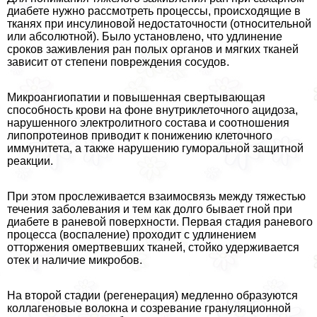
диабете нужно рассмотреть процессы, происходящие в
тканях при инсулиновой недостаточности (относительной
или абсолютной). Было установлено, что удлинение
сроков заживления ран полых органов и мягких тканей
зависит от степени повреждения сосудов.
Микроангиопатии и повышенная свертывающая
способность крови на фоне внутриклеточного ацидоза,
нарушенного электролитного состава и соотношения
липопротеинов приводит к понижению клеточного
иммунитета, а также нарушению гумopaльной защитной
реакции.
При этом прослеживается взаимосвязь между тяжестью
течения заболевания и тем как долго бывает гной при
диабете в раневой поверхности. Первая стадия раневого
процесса (воспаление) проходит с удлинением
отторжения омертвевших тканей, стойко удерживается
отек и наличие микробов.
На второй стадии (регенерация) медленно образуются
коллагеновые волокна и созревание грануляционной