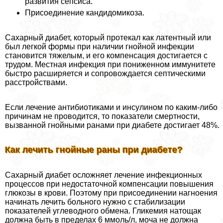
развития сепсиса.
Присоединение кандидомикоза.
Сахарный диабет, который протекал как латентный или
был легкой формы при наличии гнойной инфекции
становится тяжелым, и его компенсация достигается с
трудом. Местная инфекция при пониженном иммунитете
быстро расширяется и сопровождается септическими
расстройствами.
Если лечение антибиотиками и инсулином по каким-либо
причинам не проводится, то показатели cмepтности,
вызванной гнойными ранами при диабете достигает 48%.
Как лечить гнойные раны при диабете?
Сахарный диабет осложняет лечение инфекционных
процессов при недостаточной компенсации повышения
глюкозы в крови. Поэтому при присоединении нагноения
начинать лечить больного нужно с стабилизации
показателей углеводного обмена. Гликемия натощак
должна быть в пределах 6 ммоль/л, моча не должна