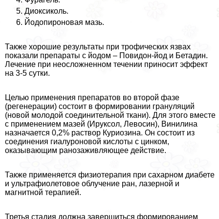
Диоксиколь.
Йодопироновая мазь.
Также хорошие результаты при трофических язвах
показали препараты с йодом – Повидон-йод и Бетадин.
Лечение при неосложненном течении приносит эффект
на 3-5 сутки.
Целью применения препаратов во второй фазе
(регенерации) состоит в формировании грануляций
(новой молодой соединительной ткани). Для этого вместе
с применением мазей (Ируксол, Левосин), Винилина
назначается 0,2% раствор Куриозина. Он состоит из
соединения гиалуроновой кислоты с цинком,
оказывающим ранозаживляющее действие.
Также применяется физиотерапия при сахарном диабете
и ультрафиолетовое облучение ран, лазерной и
магнитной терапией.
Третья стадия должна завершиться формированием