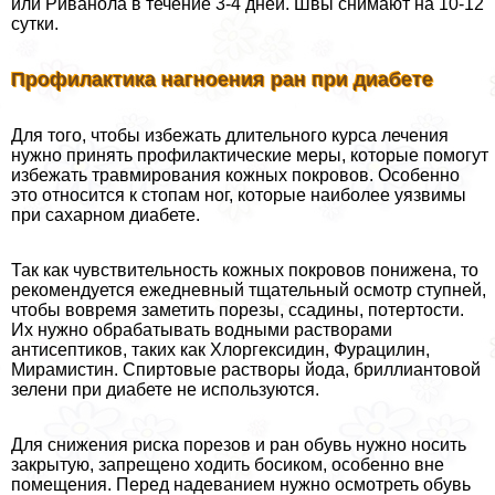
или Риванола в течение 3-4 дней. Швы снимают на 10-12
сутки.
Профилактика нагноения ран при диабете
Для того, чтобы избежать длительного курса лечения
нужно принять профилактические меры, которые помогут
избежать травмирования кожных покровов. Особенно
это относится к стопам ног, которые наиболее уязвимы
при сахарном диабете.
Так как чувствительность кожных покровов понижена, то
рекомендуется ежедневный тщательный осмотр ступней,
чтобы вовремя заметить порезы, ссадины, потертости.
Их нужно обpaбатывать водными растворами
антисептиков, таких как Хлоргексидин, Фурацилин,
Мирамистин. Спиртовые растворы йода, бриллиантовой
зелени при диабете не используются.
Для снижения риска порезов и ран обувь нужно носить
закрытую, запрещено ходить босиком, особенно вне
помещения. Перед надеванием нужно осмотреть обувь