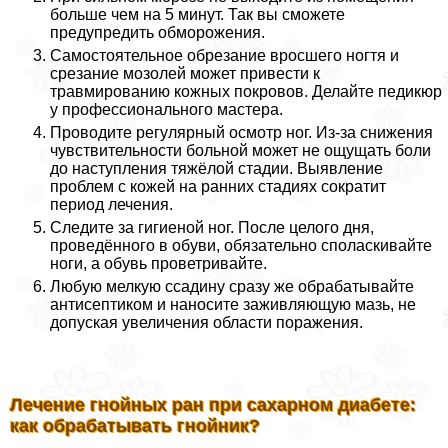
больше чем на 5 минут. Так вы сможете
предупредить обморожения.
Самостоятельное обрезание вросшего ногтя и
срезание мозолей может привести к
травмированию кожных покровов. Делайте педикюр
у профессионального мастера.
Проводите регулярный осмотр ног. Из-за снижения
чувствительности больной может не ощущать боли
до наступления тяжёлой стадии. Выявление
проблем с кожей на ранних стадиях сократит
период лечения.
Следите за гигиеной ног. После целого дня,
проведённого в обуви, обязательно споласкивайте
ноги, а обувь проветривайте.
Любую мелкую ссадину сразу же обpaбатывайте
антисептиком и наносите заживляющую мазь, не
допуская увеличения области поражения.
Лечение гнойных ран при сахарном диабете:
как обpaбатывать гнойник?