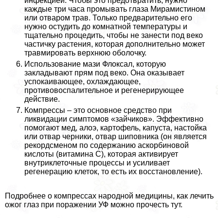
инфекцией. Чтобы это предотвратить, нужно
каждые три часа промывать глаза Мирамистином
или отваром трав. Только предварительно его
нужно остудить до комнатной температуры и
тщательно процедить, чтобы не занести под веко
частичку растения, которая дополнительно может
травмировать верхнюю оболочку.
Использование мази Флоксал, которую
закладывают прям под веко. Она оказывает
успокаивающее, охлаждающее,
противовоспалительное и регенерирующее
действие.
Компрессы – это основное средство при
ликвидации симптомов «зайчиков». Эффективно
помогают мед, алоэ, картофель, капуста, настойка
или отвар черники, отвар шиповника (он является
рекордсменом по содержанию аскорбиновой
кислоты (витамина С), которая активирует
внутриклеточные процессы и усиливает
регенерацию клеток, то есть их восстановление).
Подробнее о компрессах народной медицины, как лечить
ожог глаз при поражении УФ можно прочесть тут.