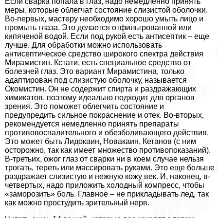
Если сварка попала в глаз, надо немедленно принять
меры, которые облегчат состояние слизистой оболочки.
Во-первых, мастеру необходимо хорошо умыть лицо и
промыть глаза. Это делается отфильтрованной или
кипяченой водой. Если под рукой есть антисептик – еще
лучше. Для обработки можно использовать
антисептическое средство широкого спектра действия
Мирамистин. Кстати, есть специальное средство от
болезней глаз. Это вариант Мирамистина, только
адаптирован под слизистую оболочку, называется
Окомистин. Он не содержит спирта и раздражающих
химикатов, поэтому идеально подходит для органов
зрения. Это поможет облегчить состояние и
предупредить сильное покраснение и отек. Во-вторых,
рекомендуется немедленно принять препараты
противовоспалительного и обезболивающего действия.
Это может быть Лидокаин, Новакаин, Кетанов (с ним
осторожно, так как имеет множество противопоказаний).
В-третьих, ожог глаз от сварки ни в коем случае нельзя
трогать, тереть или массировать руками. Это еще больше
раздражает слизистую и нежную кожу век. И, наконец, в-
четвертых, надо приложить холодный компресс, чтобы
«заморозить» боль. Главное – не прикладывать лед, так
как можно простудить зрительный нерв.