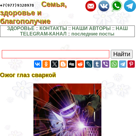
Семья,
+7(977)9328978
здоровье и
благополучие
ЗДОРОВЬЕ
::
КОНТАКТЫ
::
НАШИ АВТОРЫ
::
НАШ
TELEGRAM-КАНАЛ
::
последние посты
Ожог глаз сваркой