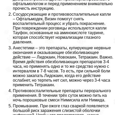
офтальмологом и перед применением внимательно
прочесть инструкцию.
Сосудосужающие и противовоспалительные капли
– Офтальмодек, Визин помогут снять
воспалительный процесс и убрать покраснение.
При повреждении роговицы используются капли
Тауфон, основанные на аминокислоте таурине,
которая способствует нормализации глазного
давления.
Анестетики – это препараты, купирующие нервные
окончания и оказывающие обезболивающее
действие — Лидокаин, Новокаин, Тетpaкаин. Важно.
Время действия обезболивающих препаратов 3-4
часа, но применять одно и то же средство нужно с
интервалом в 7-8 часов. То есть, при сильной боли
можно закапать Лидокаин, когда его действие
ослабнет, но терпеть нет сил, можно через 3-4 часа
применить Тетpaкаин.
Противовоспалительные препараты перopaльного
применения. В течении трёх суток можно пить на
ночь порошковые смеси Нимисила или Нимида.
Промывание. При ожоге глаз сваркой появляется
большой риск заражения слизистой оболочки