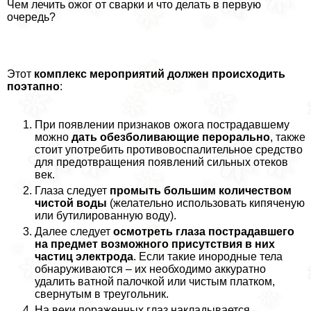
Чем лечить ожог от сварки и что делать в первую
очередь?
Этот
комплекс мероприятий должен происходить
поэтапно
:
При появлении признаков ожога пострадавшему
можно
дать обезболивающие перopaльно
, также
стоит употребить противовоспалительное средство
для предотвращения появлений сильных отеков
век.
Глаза следует
промыть большим количеством
чистой воды
(желательно использовать кипяченую
или бутилированную воду).
Далее следует
осмотреть глаза пострадавшего
на предмет возможного присутствия в них
частиц электрода
. Если такие инородные тела
обнаруживаются – их необходимо аккуратно
удалить ватной палочкой или чистым платком,
свернутым в треугольник.
На веки пораженных глаз накладывается