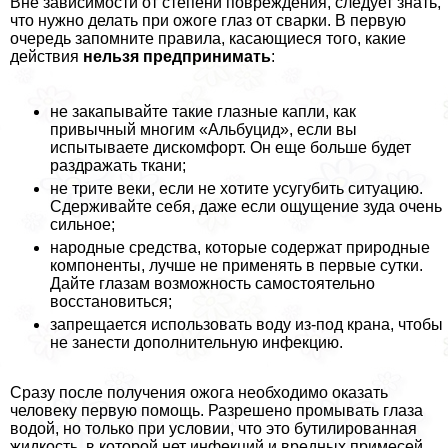
Вне зависимости от степени повреждения, следует знать,
что нужно делать при ожоге глаз от сварки. В первую
очередь запомните правила, касающиеся того, какие
действия
нельзя предпринимать
:
не закапывайте такие глазные капли, как
привычный многим «Альбуцид», если вы
испытываете дискомфорт. Он еще больше будет
раздражать ткани;
не трите веки, если не хотите усугубить ситуацию.
Сдерживайте себя, даже если ощущение зуда очень
сильное;
народные средства, которые содержат природные
компоненты, лучше не применять в первые сутки.
Дайте глазам возможность самостоятельно
восстановиться;
запрещается использовать воду из-под крана, чтобы
не занести дополнительную инфекцию.
Сразу после получения ожога необходимо оказать
человеку первую помощь. Разрешено промывать глаза
водой, но только при условии, что это бутилированная
жидкость, в которой нет инфекций и вредных примесей.