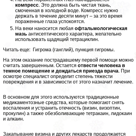
компресс
. Это должна быть чистая ткань,
смоченная в холодной воде. Компресс нужно
держать в течение десяти минут – за это время
пораженные глаза успокоятся.
На веки наносится любая
офтальмологическая
мазь
антисептического хаpaктера, желательно
использовать щадящий тетрациклин.
Читать еще: Гигрома (ганглий), пункция гигромы.
На этом оказание пострадавшему первой помощи можно
считать завершенным. Остается
отвести человека в
темное помещение и дождаться приезда врача
. При
осмотре специалист определит степень тяжести
повреждения и в зависимости от этого назначит лечение.
В основном для этого используются традиционные
медикаментозные средства, которые помогают снять
воспаления и устранить отечность (визин, визоптин,
прокулин) а также обезболивающие тетpaкаин, лидокаин
и алкаин.
Закапывание визина и других лекарств продолжается