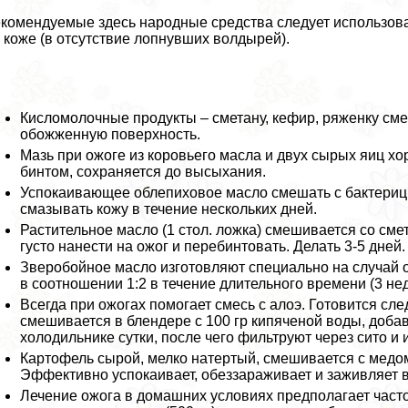
комендуемые здесь народные средства следует использоват
 коже (в отсутствие лопнувших волдырей).
Кисломолочные продукты – сметану, кефир, ряженку см
обожженную поверхность.
Мазь при ожоге из коровьего масла и двух сырых яиц х
бинтом, сохраняется до высыхания.
Успокаивающее облепиховое масло смешать с бактериц
смазывать кожу в течение нескольких дней.
Растительное масло (1 стол. ложка) смешивается со сме
густо нанести на ожог и перебинтовать. Делать 3-5 дней.
Зверобойное масло изготовляют специально на случай о
в соотношении 1:2 в течение длительного времени (3 не
Всегда при ожогах помогает смесь с алоэ. Готовится сл
смешивается в блендере с 100 гр кипяченой воды, добав
холодильнике сутки, после чего фильтруют через сито и 
Картофель сырой, мелко натертый, смешивается с медом
Эффективно успокаивает, обеззараживает и заживляет в
Лечение ожога в домашних условиях предполагает част