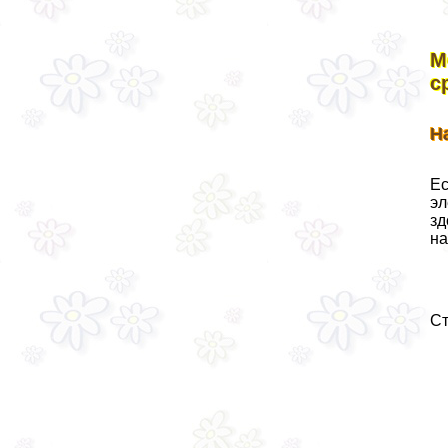
М
с
Н
Ес
эл
зд
на
Ст