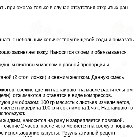
ь при ожогах только в случае отсутствия открытых ран
ешать с небольшим количеством пищевой соды и обмазать
орошо заживляет кожу. Наносится слоем и обвязывается
идным пихтовым маслом в равной пропорции и
таной (2 стол. ложки) и свежим желтком. Данную смесь
жогов: свежие цветки настаивают на масле растительном
дели), отжимаются и ставятся в виде компрессов.
едующим образом: 100 гр мясистых листьев измельчается,
ляется глицерина 100гр и сок лимона 1 ч.л.. Настаивают в
используют.
 жидким, наносится на рану и закрепляется повязкой.
 течение 2 часов, после чего меняется на свежую порцию.
ое использование капусты. Результативный рецепт