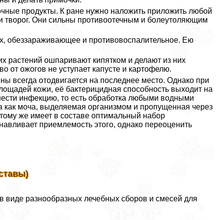
чные продукты. К ране нужно наложить приложить любой
ли творог. Они сильны противоотечным и болеутоляющим
ах, обеззараживающее и противовоспалительное. Ею
х растений ошпаривают кипятком и делают из них
о от ожогов не уступает капусте и картофелю.
ины всегда отодвигается на последнее место. Однако при
ощадей кожи, её бактерицидная способность выходит на
анести инфекцию, то есть обработка любыми водными
а как моча, выделяемая организмом и пропущенная через
 тому же имеет в составе оптимальный набор
навливает приемлемость этого, однако переоценить
ставы)
в виде разнообразных лечебных сборов и смесей для