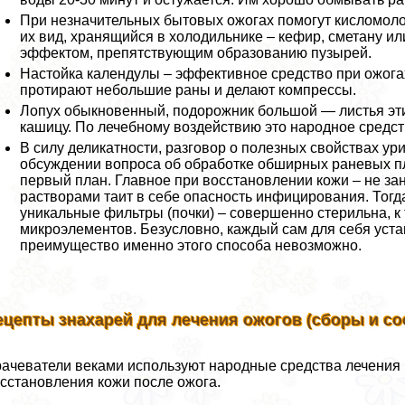
При незначительных бытовых ожогах помогут кисломоло
их вид, хранящийся в холодильнике – кефир, сметану и
эффектом, препятствующим образованию пузырей.
Настойка календулы – эффективное средство при ожог
протирают небольшие раны и делают компрессы.
Лопух обыкновенный, подорожник большой — листья эти
кашицу. По лечебному воздействию это народное средств
В силу деликатности, разговор о полезных свойствах ур
обсуждении вопроса об обработке обширных раневых пл
первый план. Главное при восстановлении кожи – не з
растворами таит в себе опасность инфицирования. Тогд
уникальные фильтры (почки) – совершенно стерильна, к
микроэлементов. Безусловно, каждый сам для себя уста
преимущество именно этого способа невозможно.
ецепты знахарей для лечения ожогов (сборы и со
ачеватели веками используют народные средства лечения 
сстановления кожи после ожога.