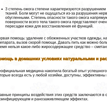
3 степень ожога степени хаpaктеризуются разрушением
тканей. Боли могут не ощущаться из-за разрушения нер
обугленными. Степень опасности такого ожога напряму
поверхности всего тела такого ожога представляют очен
пересадки кожи для восстановления её функций.
рвая помощь: удаление с обожженных участков одежды, н
епарата, вызов скорой помощи. Давать пить как можно боль
емя нельзя какое-либо жиросодержащее средство – сметану
омощь в домашних условиях натуральными и ра
официальная медицина накопила богатый опыт успешного 
торые всегда есть у любой хозяйки, доступны, эффективны
авные принципы воздействия этих средств заключаются в 
езинфицирующем и ранозаживляющем эффектах.