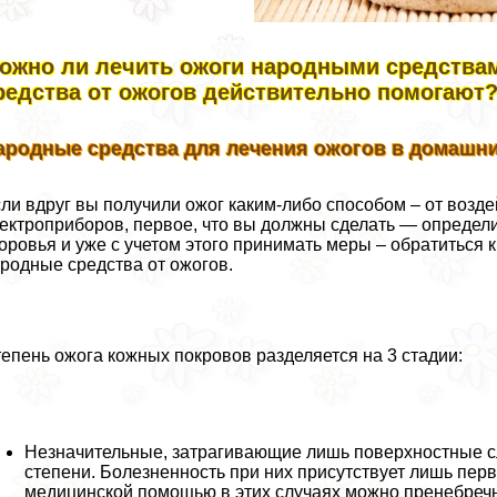
ожно ли лечить ожоги народными средства
редства от ожогов действительно помогают
ародные средства для лечения ожогов в домашн
ли вдруг вы получили ожог каким-либо способом – от возде
ектроприборов, первое, что вы должны сделать — определ
оровья и уже с учетом этого принимать меры – обратиться
родные средства от ожогов.
епень ожога кожных покровов разделяется на 3 стадии:
Незначительные, затрагивающие лишь поверхностные сл
степени. Болезненность при них присутствует лишь пе
медицинской помощью в этих случаях можно пренебречь