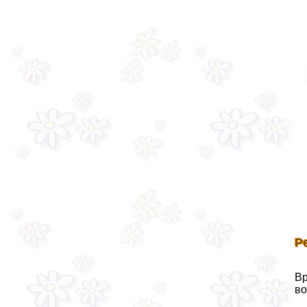
Р
Вр
во