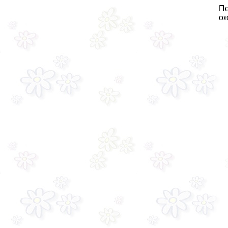
Пе
ож