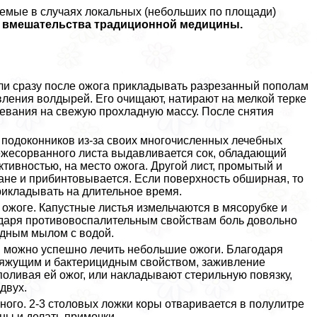
емые в случаях локальных (небольших по площади)
 вмешательства традиционной медицины.
сли сразу после ожога прикладывать разрезанный пополам
вления волдырей. Его очищают, натирают на мелкой терке
ревания на свежую прохладную массу. После снятия
 подоконников из-за своих многочисленных лечебных
свежесорванного листа выдавливается сок, обладающий
ивностью, на место ожога. Другой лист, промытый и
ане и прибинтовывается. Если поверхность обширная, то
рикладывать на длительное время.
 ожоге. Капустные листья измельчаются в мясорубке и
даря противовоспалительным свойствам боль довольно
идным мылом с водой.
 можно успешно лечить небольшие ожоги. Благодаря
вяжущим и бактерицидным свойством, заживление
оливая ей ожог, или накладывают стерильную повязку,
двух.
ого. 2-3 столовых ложки коры отваривается в полулитре
ны и делать примочки.