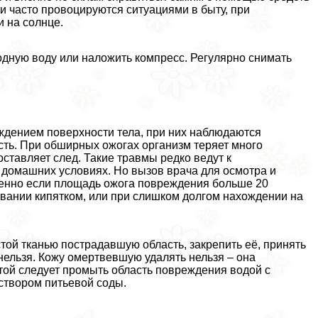
 часто провоцируются ситуациями в быту, при
 на солнце.
дную воду или наложить компресс. Регулярно снимать
ждением поверхности тела, при них наблюдаются
сть. При обширных ожогах организм теряет много
ставляет след. Такие травмы редко ведут к
 домашних условиях. Но вызов врача для осмотра и
бенно если площадь ожога повреждения больше 20
вании кипятком, или при слишком долгом нахождении на
той тканью пострадавшую область, закрепить её, принять
нельзя. Кожу омертвевшую удалять нельзя – она
той следует промыть область повреждения водой с
аствором питьевой соды.