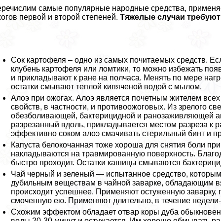
речислим самые популярные народные средства, применя
огов первой и второй степеней.
Тяжелые случаи требуют
Сок картофеля – одно из самых почитаемых средств. Е
клубень картофеля или ломтики, то можно избежать поя
и прикладывают к ране на полчаса. Менять по мере наг
остатки смывают теплой кипяченой водой с мылом.
Алоэ при ожогах. Алоэ является почетным жителем всех
свойств, в частности, и противоожоговых. Из зрелого 
обезболивающей, бактерицидной и ранозаживляющей акт
разрезанный вдоль, прикладывается местом разреза к р
эффективно соком алоэ смачивать стерильный бинт и п
Капуста белокочанная тоже хороша для снятия боли при
накладываются на травмированную поверхность. Благо
быстро проходит. Остатки кашицы смываются бактериц
Чай черный и зеленый — испытанное средство, которым
дубильным веществам в чайной заварке, обладающим 
происходит успешнее. Применяют остуженную заварку, п
смоченную ею. Применяют длительно, в течение недели-
Схожим эффектом обладает отвар коры дуба обыкновенн
воды 20-30 минут и остужается. Им хорошо обмывать ра