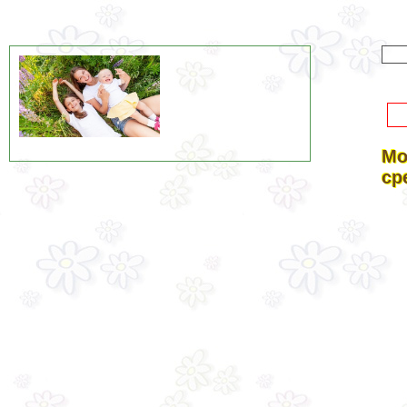
Мо
ср