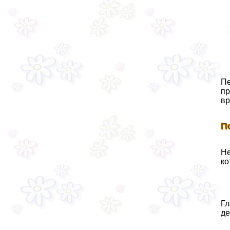
Пе
пр
вр
П
Не
ко
Гл
д