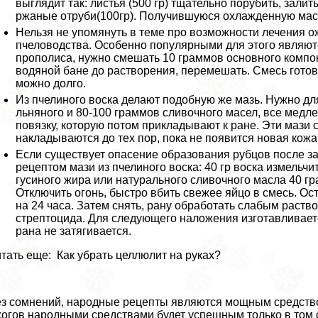
выглядит так: листья (500 гр) тщательно порубить, залит
ржаные отруби(100гр). Получившуюся охлажденную мас
Нельзя не упомянуть в теме про возможности лечения 
пчеловодства. Особенно популярными для этого являютс
прополиса, нужно смешать 10 граммов основного компоне
водяной бане до растворения, перемешать. Смесь готов
можно долго.
Из пчелиного воска делают подобную же мазь. Нужно дл
льняного и 80-100 граммов сливочного масел, все медле
повязку, которую потом прикладывают к ране. Эти маз
накладываются до тех пор, пока не появится новая кожа
Если существует опасение образования рубцов после з
рецептом мази из пчелиного воска: 40 гр воска измельчи
гусиного жира или натурального сливочного масла 40 г
Отключить огонь, быстро вбить свежее яйцо в смесь. Ос
на 24 часа. Затем снять, рану обработать слабым раст
стрептоцида. Для следующего наложения изготавливаетс
рана не затягивается.
тать еще: Как убрать целлюлит на руках?
з сомнений, народные рецепты являются мощным средством
огов народными средствами будет успешным только в том с