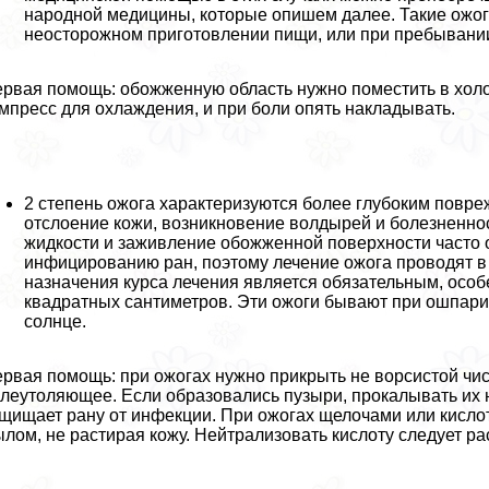
народной медицины, которые опишем далее. Такие ожоги
неосторожном приготовлении пищи, или при пребывании
рвая помощь: обожженную область нужно поместить в холо
мпресс для охлаждения, и при боли опять накладывать.
2 степень ожога хаpaктеризуются более глубоким повре
отслоение кожи, возникновение волдырей и болезненно
жидкости и заживление обожженной поверхности часто о
инфицированию ран, поэтому лечение ожога проводят в
назначения курса лечения является обязательным, осо
квадратных сантиметров. Эти ожоги бывают при ошпари
солнце.
рвая помощь: при ожогах нужно прикрыть не ворсистой чис
леутоляющее. Если образовались пузыри, прокалывать их 
щищает рану от инфекции. При ожогах щелочами или кисло
лом, не растирая кожу. Нейтрализовать кислоту следует р