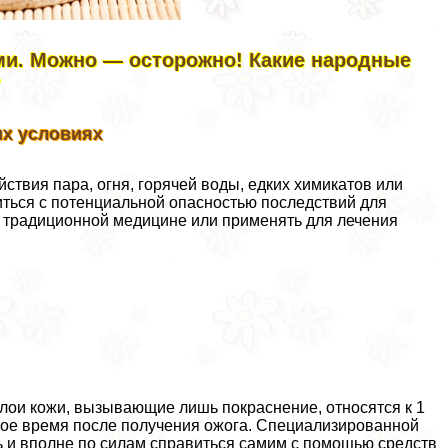
ми. Можно — осторожно! Какие народные
?
их условиях
йствия пара, огня, горячей воды, едких химикатов или
иться с потенциальной опасностью последствий для
 к традиционной медицине или применять для лечения
ои кожи, вызывающие лишь покраснение, относятся к 1
рвое время после получения ожога. Специализированной
 и вполне по силам справиться самим с помощью средств