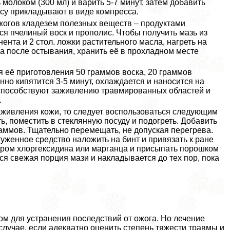
ь молоком (300 мл) и варить 5-7 минут, затем добавить
су прикладывают в виде компресса.
ожогов кладезем полезных веществ – продуктами
я пчелиный воск и прополис. Чтобы получить мазь из
нта и 2 стол. ложки растительного масла, нагреть на
а после остывания, хранить её в прохладном месте
я её приготовления 50 граммов воска, 20 граммов
нно кипятится 3-5 минут, охлаждается и наносится на
и способствуют заживлению травмированных областей и
.
аживления кожи, то следует воспользоваться следующим
ть, поместить в стеклянную посуду и подогреть. Добавить
раммов. Тщательно перемещать, не допуская перегрева.
туженное средство наложить на бинт и привязать к ране
вором хлоргексидина или марганца и присыпать порошком
я свежая порция мази и накладывается до тех пор, пока
 для устранения последствий от ожога. Но лечение
лучае, если адекватно оценить степень тяжести травмы и