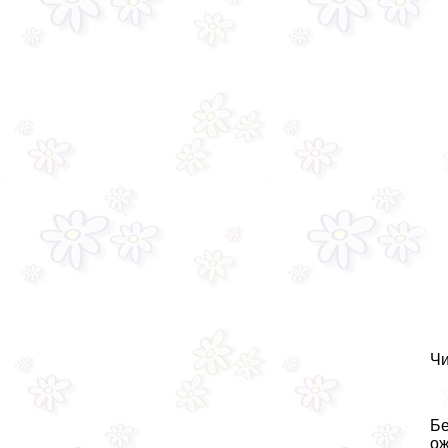
Чи
Бе
ож