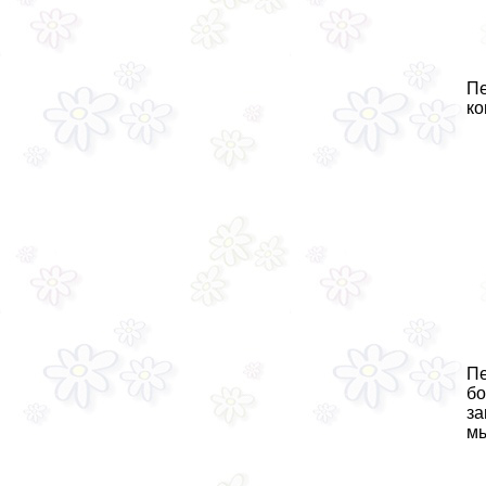
Пе
ко
Пе
бо
за
мы