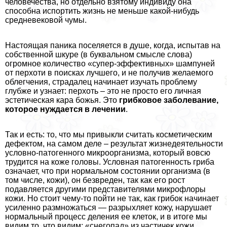
человечества, но отдельно взятому индивиду она
способна испортить жизнь не меньше какой-нибудь
средневековой чумы.
Настоящая паника поселяется в душе, когда, испытав на
собственной шкуре (в буквальном смысле слова)
огромное количество «супер-эффективных» шампуней
от перхоти в поисках лучшего, и не получив желаемого
облегчения, страдалец начинает изучать проблему
глубже и узнает: перхоть – это не просто его личная
эстетическая кара божья. Это
грибковое заболевание,
которое нуждается в лечении
.
Так и есть: то, что мы привыкли считать косметическим
дефектом, на самом деле – результат жизнедеятельности
условно-патогенного микроорганизма, который вовсю
трудится на коже головы. Условная патогенность гриба
означает, что при нормальном состоянии организма (в
том числе, кожи), он безвреден, так как его рост
подавляется другими представителями микрофлоры
кожи. Но стоит чему-то пойти не так, как грибок начинает
усиленно размножаться — разрыхляет кожу, нарушает
нормальный процесс деления ее клеток, и в итоге мы
видим то, что видим: «снегопад» из частичек кожи,