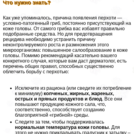
Что нужно знать?
Как уже упоминалось, причина появления перхоти —
условно-патогенный гриб, постоянно присутствующий на
коже головы. От самого грибка вас избавят правильно
подобранные средства. Но для предотвращения
рецидива необходимо устранить причину
неконтролируемого роста и размножения этого
микроорганизма: повышенное салообразование в коже
головы. Помимо рекомендаций касательно вашего
конкретного случая, которые вам даст дерматолог, есть
перечень общих правил, способных существенно
облегчить борьбу с перхотью:
Исключите из рациона (или сведите их потрeбление
к минимуму)
копченых, жирных, жареных,
острых и пряных продуктов и блюд
. Все они
повышают продукцию кожного сала, что,
соответственно, способствует созданию
благоприятной «грибной» среды.
Следите за тем, чтобы поддерживалась
нормальная температура кожи головы
. Для
этого не нужно прикладывать градусник к затылку –