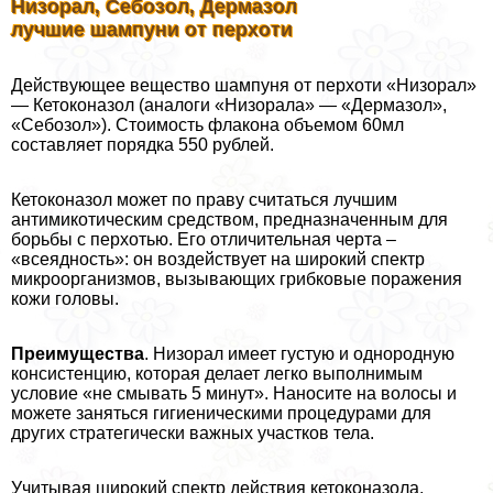
Низорал, Себозол, Дермaзoл
лучшие шампуни от перхоти
Действующее вещество шампуня от перхоти «Низорал»
— Кетоконазол (аналоги «Низорала» — «Дермaзoл»,
«Себозол»). Стоимость флакона объемом 60мл
составляет порядка 550 рублей.
Кетоконазол может по праву считаться лучшим
антимикотическим средством, предназначенным для
борьбы с перхотью. Его отличительная черта –
«всеядность»: он воздействует на широкий спектр
микроорганизмов, вызывающих грибковые поражения
кожи головы.
Преимущества
. Низорал имеет густую и однородную
консистенцию, которая делает легко выполнимым
условие «не смывать 5 минут». Наносите на волосы и
можете заняться гигиеническими процедypaми для
других стратегически важных участков тела.
Учитывая широкий спектр действия кетоконазола,