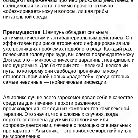
обладают выраженным противогрибковым действием, а
салициловая кислота, помимо прочего, отлично
«обезжиривает» кожу и волосы, лишая грибы
питательной среды.
Преимущества
. Шампунь обладает сильным
антимикотическим и антибактериальным действием. Он
эффективен при риске вторичного инфицирования или
уже возникших проблемах подобного рода. Каждый раз,
почесывая голову при зуде, вы слегка повреждаете кожу.
Для вас это – микроскопические царапины, невидимые и
неощущаемые. Для бактерий это – великий шелковый
путь, по которому они свободно проникают в кожу,
становясь причиной новых «радостей», среди которых
самые невинные — гнойничковые инфекции.
Альгопикс лучше всего зарекомендовал себя в качестве
средства для лечения перхоти различного
происхождения, как один из компонентов комплексной
терапии. Это значит, что в сложных случаях, когда
перхоть осложнена другими патологиями или
сопровождается ими, лечение с помощью специальных
препаратов + Альгопикс – это наиболее короткий путь к
выздоровлению.