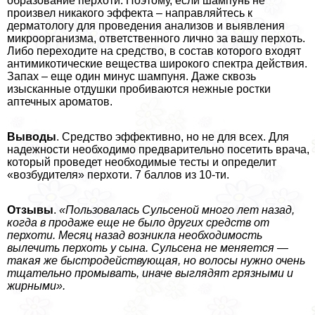
образование перхоти. Поэтому, если шампунь не
произвел никакого эффекта – направляйтесь к
дерматологу для проведения анализов и выявления
микроорганизма, ответственного лично за вашу перхоть.
Либо переходите на средство, в состав которого входят
антимикотические вещества широкого спектра действия.
Запах – еще один минус шампуня. Даже сквозь
изысканные отдушки пробиваются нежные ростки
аптечных ароматов.
Выводы
. Средство эффективно, но не для всех. Для
надежности необходимо предварительно посетить врача,
который проведет необходимые тесты и определит
«возбудителя» перхоти. 7 баллов из 10-ти.
Отзывы
.
«Пользовалась Сульсеной много лет назад,
когда в продаже еще не было других средств от
перхоти. Месяц назад возникла необходимость
вылечить перхоть у сына. Сульсена не меняется —
такая же быстродействующая, но волосы нужно очень
тщательно промывать, иначе выглядят грязными и
жирными».