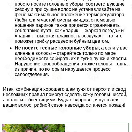
просто носите головные уборы, соответствующие
сезону и при сушке волос не устанавливайте на
фене максимальное положение терморегулятора.
Любителям частой смены имиджа с помощью
ношения париков также придется ограничивать
себя: такие дуэты как «парик — жаркая погода» и
«парик — высокая влажность воздуха» — то, что
поможет грибку расцвести буйным цветом.
Не носите тесные головные уборы
, а если у вас
длинные волосы – старайтесь только по мере
необходимости собирать их в тугие пучки и хвосты.
Нарушение кровообращения в коже головы – одна
из причин, по которым нарушается процесс
салоотделения.
Итак, комбинация хорошего шампуня от перхоти и свод
несложных правил помогут сделать кожу головы чистой,
а волосы – блестящими. Будьте здоровы, и пусть для
ваших волос грибной сезон навсегда останется позади!