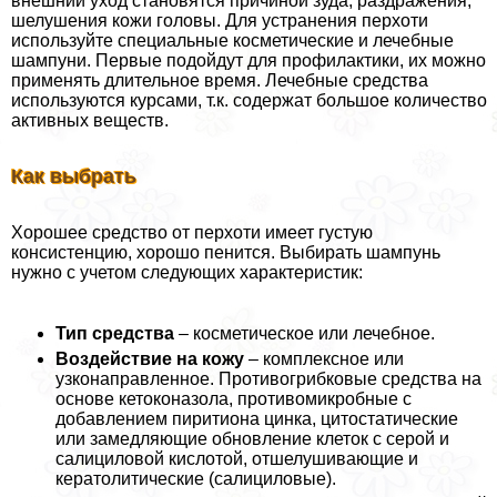
внешний уход становятся причиной зуда, раздражения,
шелушения кожи головы. Для устранения перхоти
используйте специальные косметические и лечебные
шампуни. Первые подойдут для профилактики, их можно
применять длительное время. Лечебные средства
используются курсами, т.к. содержат большое количество
активных веществ.
Как выбрать
Хорошее средство от перхоти имеет густую
консистенцию, хорошо пенится. Выбирать шампунь
нужно с учетом следующих хаpaктеристик:
Тип средства
– косметическое или лечебное.
Воздействие на кожу
– комплексное или
узконаправленное. Противогрибковые средства на
основе кетоконазола, противомикробные с
добавлением пиритиона цинка, цитостатические
или замедляющие обновление клеток с серой и
салициловой кислотой, отшелушивающие и
кератолитические (салициловые).