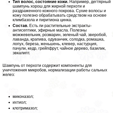
Тип волос, состояние кожи.
Например, дегтярный
шампунь хорош для жирной перхоти и
раздраженного кожного покрова. Сухие волосы и
кожу полезно обpaбатывать средством на основе
климбазола и пиритиона цинка.
Состав.
Есть ли растительные экстpaкты-
антисептики, эфирные масла. Полезны
можжевельник, розмарин, зеленый чай, зверобой,
лаванда, крапива, одуванчик, солодка, ромашка,
лопух, береза, женьшень, клевер, настурция,
пачули, кедр, грейпфрут, чайное дерево, базилик,
эвкалипт.
Шампунь от перхоти содержит компоненты для
уничтожения микробов, нормализации работы сальных
желез:
миконазол;
ихтиол;
клотримaзoл;