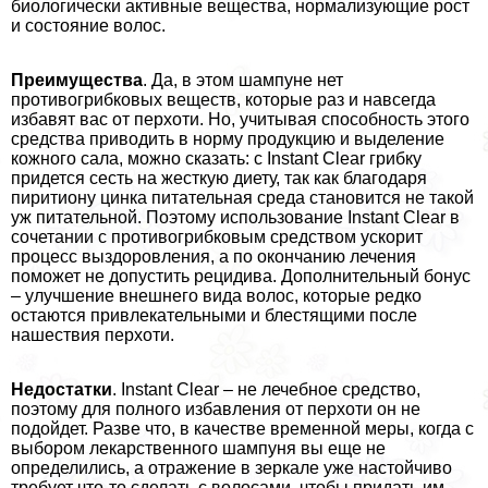
биологически активные вещества, нормализующие рост
и состояние волос.
Преимущества
. Да, в этом шампуне нет
противогрибковых веществ, которые раз и навсегда
избавят вас от перхоти. Но, учитывая способность этого
средства приводить в норму продукцию и выделение
кожного сала, можно сказать: с Instant Clear грибку
придется сесть на жесткую диету, так как благодаря
пиритиону цинка питательная среда становится не такой
уж питательной. Поэтому использование Instant Clear в
сочетании с противогрибковым средством ускорит
процесс выздоровления, а по окончанию лечения
поможет не допустить рецидива. Дополнительный бонус
– улучшение внешнего вида волос, которые редко
остаются привлекательными и блестящими после
нашествия перхоти.
Недостатки
. Instant Clear – не лечебное средство,
поэтому для полного избавления от перхоти он не
подойдет. Разве что, в качестве временной меры, когда с
выбором лекарственного шампуня вы еще не
определились, а отражение в зеркале уже настойчиво
требует что-то сделать с волосами, чтобы придать им