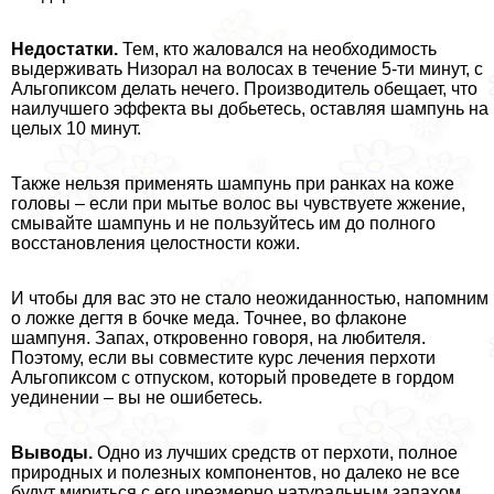
Недостатки.
Тем, кто жаловался на необходимость
выдерживать Низорал на волосах в течение 5-ти минут, с
Альгопиксом делать нечего. Производитель обещает, что
наилучшего эффекта вы добьетесь, оставляя шампунь на
целых 10 минут.
Также нельзя применять шампунь при ранках на коже
головы – если при мытье волос вы чувствуете жжение,
смывайте шампунь и не пользуйтесь им до полного
восстановления целостности кожи.
И чтобы для вас это не стало неожиданностью, напомним
о ложке дегтя в бочке меда. Точнее, во флаконе
шампуня. Запах, откровенно говоря, на любителя.
Поэтому, если вы совместите курс лечения перхоти
Альгопиксом с отпуском, который проведете в гордом
уединении – вы не ошибетесь.
Выводы.
Одно из лучших средств от перхоти, полное
природных и полезных компонентов, но далеко не все
будут мириться с его чрезмерно натуральным запахом.