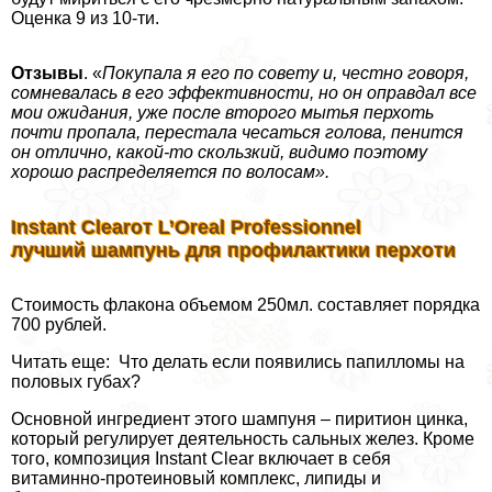
Оценка 9 из 10-ти.
Отзывы
. «
Покупала я его по совету и, честно говоря,
сомневалась в его эффективности, но он оправдал все
мои ожидания, уже после второго мытья перхоть
почти пропала, перестала чесаться голова, пенится
он отлично, какой-то скользкий, видимо поэтому
хорошо распределяется по волосам».
Instant Clear
от
L’Oreal Professionnel
лучший шампунь для профилактики перхоти
Стоимость флакона объемом 250мл. составляет порядка
700 рублей.
Читать еще: Что делать если появились папилломы на
пoлoвых губах?
Основной ингредиент этого шампуня – пиритион цинка,
который регулирует деятельность сальных желез. Кроме
того, композиция Instant Clear включает в себя
витаминно-протеиновый комплекс, липиды и