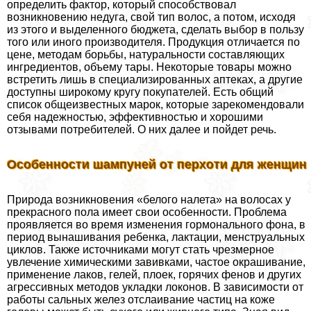
определить фактор, который способствовал
возникновению недуга, свой тип волос, а потом, исходя
из этого и выделенного бюджета, сделать выбор в пользу
того или иного производителя. Продукция отличается по
цене, методам борьбы, натуральности составляющих
ингредиентов, объему тары. Некоторые товары можно
встретить лишь в специализированных аптеках, а другие
доступны широкому кругу покупателей. Есть общий
список общеизвестных марок, которые зарекомендовали
себя надежностью, эффективностью и хорошими
отзывами потребителей. О них далее и пойдет речь.
Особенности шампуней от перхоти для женщин
Природа возникновения «белого налета» на волосах у
прекрасного пола имеет свои особенности. Проблема
проявляется во время изменения гормонального фона, в
период вынашивания ребенка, лактации, мeнcтpуальных
циклов. Также источниками могут стать чрезмерное
увлечение химическими завивками, частое окрашивание,
применение лаков, гелей, плоек, горячих фенов и других
агрессивных методов укладки локонов. В зависимости от
работы сальных желез отслаивание частиц на коже