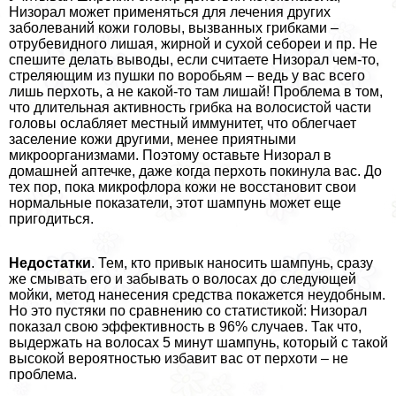
Низорал может применяться для лечения других
заболеваний кожи головы, вызванных грибками –
отрубевидного лишая, жирной и сухой себореи и пр. Не
спешите делать выводы, если считаете Низорал чем-то,
стреляющим из пушки по воробьям – ведь у вас всего
лишь перхоть, а не какой-то там лишай! Проблема в том,
что длительная активность грибка на волосистой части
головы ослабляет местный иммунитет, что облегчает
заселение кожи другими, менее приятными
микроорганизмами. Поэтому оставьте Низорал в
домашней аптечке, даже когда перхоть покинула вас. До
тех пор, пока микрофлора кожи не восстановит свои
нормальные показатели, этот шампунь может еще
пригодиться.
Недостатки
. Тем, кто привык наносить шампунь, сразу
же смывать его и забывать о волосах до следующей
мойки, метод нанесения средства покажется неудобным.
Но это пустяки по сравнению со статистикой: Низорал
показал свою эффективность в 96% случаев. Так что,
выдержать на волосах 5 минут шампунь, который с такой
высокой вероятностью избавит вас от перхоти – не
проблема.