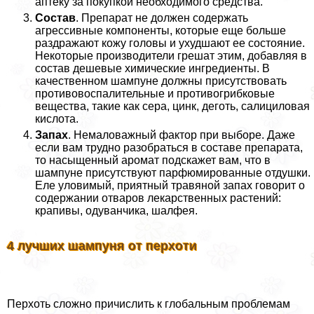
аптеку за покупкой необходимого средства.
Состав
. Препарат не должен содержать
агрессивные компоненты, которые еще больше
раздражают кожу головы и ухудшают ее состояние.
Некоторые производители грешат этим, добавляя в
состав дешевые химические ингредиенты. В
качественном шампуне должны присутствовать
противовоспалительные и противогрибковые
вещества, такие как сера, цинк, деготь, салициловая
кислота.
Запах
. Немаловажный фактор при выборе. Даже
если вам трудно разобраться в составе препарата,
то насыщенный аромат подскажет вам, что в
шампуне присутствуют парфюмированные отдушки.
Еле уловимый, приятный травяной запах говорит о
содержании отваров лекарственных растений:
крапивы, одуванчика, шалфея.
4 лучших шампуня от перхоти
Перхоть сложно причислить к глобальным проблемам