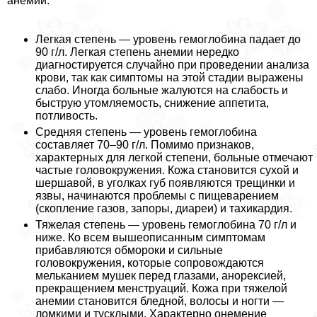
анемии:
Легкая степень — уровень гемоглобина падает до
90 г/л. Легкая степень анемии нередко
диагностируется случайно при проведении анализа
крови, так как симптомы на этой стадии выражены
слабо. Иногда больные жалуются на слабость и
быструю утомляемость, снижение аппетита,
потливость.
Средняя степень — уровень гемоглобина
составляет 70–90 г/л. Помимо признаков,
хаpaктерных для легкой степени, больные отмечают
частые головокружения. Кожа становится сухой и
шершавой, в уголках губ появляются трещинки и
язвы, начинаются проблемы с пищеварением
(скопление газов, запоры, диареи) и тахикардия.
Тяжелая степень — уровень гемоглобина 70 г/л и
ниже. Ко всем вышеописанным симптомам
прибавляются обмороки и сильные
головокружения, которые сопровождаются
мельканием мушек перед глазами, анорексией,
прекращением мeнcтpуаций. Кожа при тяжелой
анемии становится бледной, волосы и ногти —
ломкими и тусклыми. Хаpaктерно онемение