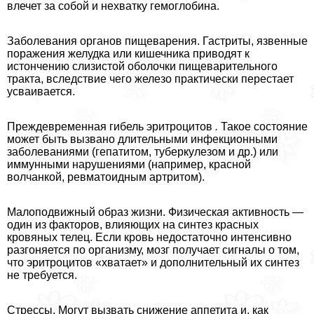
влечет за собой и нехватку гемоглобина.
Заболевания органов пищеварения. Гастриты, язвенные
поражения желудка или кишечника приводят к
истончению слизистой оболочки пищеварительного
тpaкта, вследствие чего железо пpaктически перестает
усваивается.
Преждевременная гибель эритроцитов
.
Такое состояние
может быть вызвано длительными инфекционными
заболеваниями (гепатитом, туберкулезом и др.) или
иммунными нарушениями (например, красной
волчанкой, ревматоидным артритом).
Малоподвижный образ жизни. Физическая активность —
один из факторов, влияющих на синтез красных
кровяных телец. Если кровь недостаточно интенсивно
разгоняется по организму, мозг получает сигналы о том,
что эритроцитов «хватает» и дополнительный их синтез
не требуется.
Стрессы. Могут вызвать снижение аппетита и, как