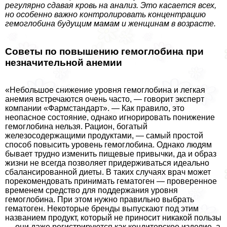
регулярно сдавая кровь на анализ. Это касается всех,
но особенно важно контролировать концентрацию
гемоглобина будущим мамам и женщинам в возрасте.
Советы по повышению гемоглобина при
незначительной анемии
«Небольшое снижение уровня гемоглобина и легкая
анемия встречаются очень часто, — говорит эксперт
компании «Фармстандарт». — Как правило, это
неопасное состояние, однако игнорировать понижение
гемоглобина нельзя. Рацион, богатый
железосодержащими продуктами, — самый простой
способ повысить уровень гемоглобина. Однако людям
бывает трудно изменить пищевые привычки, да и образ
жизни не всегда позволяет придерживаться идеально
сбалансированной диеты. В таких случаях врач может
порекомендовать принимать гематоген — проверенное
временем средство для поддержания уровня
гемоглобина. При этом нужно правильно выбрать
гематоген. Некоторые бренды выпускают под этим
названием продукт, который не приносит никакой пользы
— они даже регистрируются как кондитерское изделие, а