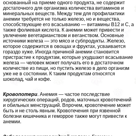
основанный на приеме одного продукта, не содержит
достаточного для организма количества витаминов и
минеральных веществ. Между тем для профилактики
анемии требуется не только железо, но и вещества,
способствующие его всасыванию — витамины B12 и С, а
также фолиевая кислота. К анемии может привести и
увлечение вегетарианством и веганством. Основные
источники железа — это мясо и субпродукты. Железо,
которое содержится в овощах и фруктах, усваивается
гораздо хуже. Иногда причиной анемии становится
пристрастие к продуктам, которые ухудшают всасывание
железа — человек может получать его в достаточном
количестве из пищи, но пустить железо в дело организм
уже не в состоянии. К таким продуктам относятся
шоколад, чай и кофе.
Кровопотери
. Анемия — частое последствие
хирургических операций, родов, маточных кровотечений
и обильных мeнcтpуаций. Впрочем, кровотечение может
быть и не столь явным. Кровотечения при язвенной
болезни кишечника и геморрое также могут привести к
анемии.