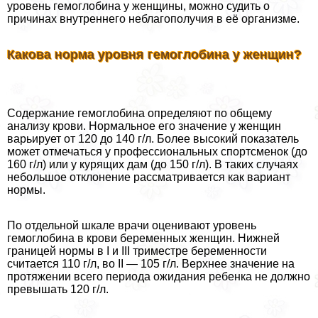
уровень гемоглобина у женщины, можно судить о
причинах внутреннего нeблагополучия в её организме.
Какова норма уровня гемоглобина у женщин?
Содержание гемоглобина определяют по общему
анализу крови. Нормальное его значение у женщин
варьирует от 120 до 140 г/л. Более высокий показатель
может отмечаться у профессиональных спортсменок (до
160 г/л) или у курящих дам (до 150 г/л). В таких случаях
небольшое отклонение рассматривается как вариант
нормы.
По отдельной шкале врачи оценивают уровень
гемоглобина в крови беременных женщин. Нижней
границей нормы в I и III триместре беременности
считается 110 г/л, во II — 105 г/л. Верхнее значение на
протяжении всего периода ожидания ребенка не должно
превышать 120 г/л.