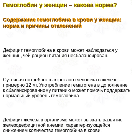
Гемоглобин у женщин – какова норма?
Содержание гемоглобина в крови у женщин:
норма и причины отклонений
Дефицит гемоглобина в крови может наблюдаться у
женщин, чей рацион питания несбалансирован.
Суточная потребность взрослого человека в железе —
примерно 12 мг. Употрeбление гематогена в дополнение
к сбалансированному питанию может помочь поддержать
нормальный уровень гемоглобина.
Дефицит железа в организме может вызвать развитие
железодефицитной анемии, хаpaктеризующейся
снижением количества гемоглобина в крови.