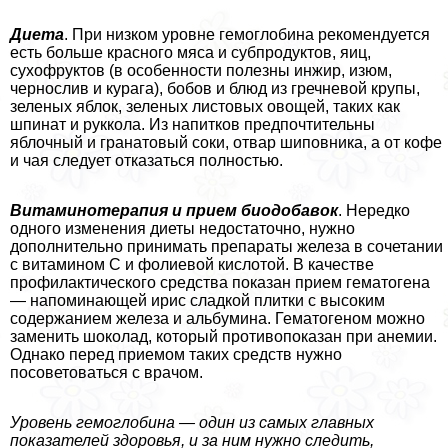
Диета
. При низком уровне гемоглобина рекомендуется
есть больше красного мяса и субпродуктов, яиц,
сухофруктов (в особенности полезны инжир, изюм,
чернослив и курага), бобов и блюд из гречневой крупы,
зеленых яблок, зеленых листовых овощей, таких как
шпинат и руккола. Из напитков предпочтительны
яблочный и гранатовый соки, отвар шиповника, а от кофе
и чая следует отказаться полностью.
Витаминотерапия и прием биодобавок
. Нередко
одного изменения диеты недостаточно, нужно
дополнительно принимать препараты железа в сочетании
с витамином С и фолиевой кислотой. В качестве
профилактического средства показан прием гематогена
— напоминающей ирис сладкой плитки с высоким
содержанием железа и альбумина. Гематогеном можно
заменить шоколад, который противопоказан при анемии.
Однако перед приемом таких средств нужно
посоветоваться с врачом.
Уровень гемоглобина — один из самых главных
показателей здоровья, и за ним нужно следить,