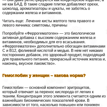
не как БАД. В такие сладкие плитки добавляют орехи,
шоколад, ароматизаторы и цукаты, не заботясь о
содержании железа и витаминов.
Читать еще: Лечение кисты желтого тела правого и
левого яичника: симптомы, причины
Попробуйте «Феррогематоген» — это биологически
активная добавка с высоким содержанием железа и
витаминов, необходимых для его всасывания.
«Феррогематоген» дополнительно обогащен витаминами
С и В12, фолиевой кислотой и медью. В нем нет никаких
посторонних добавок, это здоровый продукт, подходящий
для правильного питания, прекрасный источник железа и,
наконец, вкусное лакомство».
Гемоглобин у женщин – какова норма?
Гемоглобин — основной компонент эритроцитов,
который отвечает за перенос кислорода от легких к
тканям. Концентрация этого элемента считается одним из
важнейших биохимических показателей крови. В
зависимости от того, насколько повышен или понижен