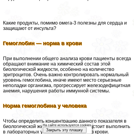
Какие продукты, помимо омега-3 полезны для сердца и
защищают от инсульта?
Гемоглобин — норма в крови
При выполнении общего анализа крови пациенты всегда
обращают внимание на химический состав этой
биологической жидкости, особенно на количество
эритроцитов. Очень важно контролировать нормальный
уровень гемоглобина, иначе имеют место серьезные
неполадки организма, прогрессирует железодефицитная
анемия, нарушения работы иммунной системы.
Норма гемоглобина у человека
Чтобы определить концентрацию данного показателя в
На сайте используются cookies
биологической жидкости, пациенту предстоит выполнить
Закрыть эту плашку
в лабораторных условиях общий анализ крови.