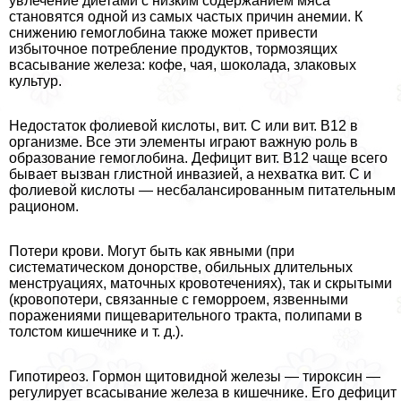
увлечение диетами с низким содержанием мяса
становятся одной из самых частых причин анемии. К
снижению гемоглобина также может привести
избыточное потрeбление продуктов, тормозящих
всасывание железа: кофе, чая, шоколада, злаковых
культур.
Недостаток фолиевой кислоты, вит. С или вит. В12 в
организме. Все эти элементы играют важную роль в
образование гемоглобина. Дефицит вит. В12 чаще всего
бывает вызван глистной инвазией, а нехватка вит. С и
фолиевой кислоты — несбалансированным питательным
рационом.
Потери крови. Могут быть как явными (при
систематическом донорстве, обильных длительных
мeнcтpуациях, маточных кровотечениях), так и скрытыми
(кровопотери, связанные с геморроем, язвенными
поражениями пищеварительного тpaкта, полипами в
толстом кишечнике и т. д.).
Гипотиреоз. Гормон щитовидной железы — тироксин —
регулирует всасывание железа в кишечнике. Его дефицит