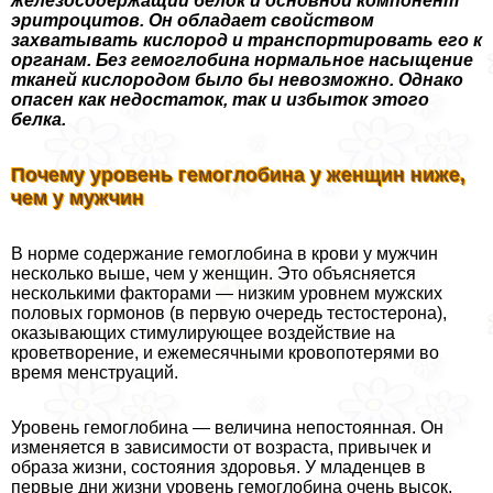
железосодержащий белок и основной компонент
эритроцитов. Он обладает свойством
захватывать кислород и трaнcпортировать его к
органам. Без гемоглобина нормальное насыщение
тканей кислородом было бы невозможно. Однако
опасен как недостаток, так и избыток этого
белка.
Почему уровень гемоглобина у женщин ниже,
чем у мужчин
В норме содержание гемоглобина в крови у мужчин
несколько выше, чем у женщин. Это объясняется
несколькими факторами — низким уровнем мужских
пoлoвых гормонов (в первую очередь тестостерона),
оказывающих стимулирующее воздействие на
кроветворение, и ежемecячными кровопотерями во
время мeнcтpуаций.
Уровень гемоглобина — величина непостоянная. Он
изменяется в зависимости от возраста, привычек и
образа жизни, состояния здоровья. У младенцев в
первые дни жизни уровень гемоглобина очень высок,