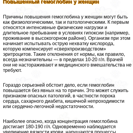
Повышенный гемоглобин у женщин
Причины повышения гемоглобина у женщин могут быть
как физиологическими, так и патологическими. К первым
относятся интенсивные физические нагрузки и
длительное пребывание в условиях гипоксии (например,
проживание в высокогорном районе). Организм при этом
начинает испытывать острую нехватку кислорода,
которую компенсирует «сверхпроизводством»
эритроцитов. Такие отклонения от нормы, как правило,
всегда незначительны — в пределах 10-20 г/л. Врачей
они не настораживают и медицинского вмешательства не
требуют.
Гораздо серьезней обстоит дело, если гемоглобин
повышается без явных на то причин. Это может служить
признаком опасных патологий, в частности порока
сердца, сахарного диабета, кишечной непроходимости
или сердечно-легочной недостаточности.
Наиболее опасно, когда концентрация гемоглобина
достигает 180-190 г/л. Одновременно наблюдается
увеличение вязкости крови, нарушаются процессы