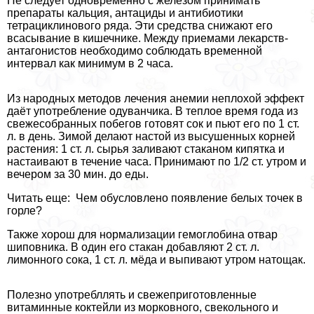
Не следует одновременно с железом принимать
препараты кальция, антациды и антибиотики
тетрациклинового ряда. Эти средства снижают его
всасывание в кишечнике. Между приемами лекарств-
антагонистов необходимо соблюдать временной
интервал как минимум в 2 часа.
Из народных методов лечения анемии неплохой эффект
даёт употрeбление одуванчика. В теплое время года из
свежесобранных побегов готовят сок и пьют его по 1 ст.
л. в день. Зимой делают настой из высушенных корней
растения: 1 ст. л. сырья заливают стаканом кипятка и
настаивают в течение часа. Принимают по 1/2 ст. утром и
вечером за 30 мин. до еды.
Читать еще: Чем обусловлено появление белых точек в
горле?
Также хорош для нормализации гемоглобина отвар
шиповника. В один его стакан добавляют 2 ст. л.
лимонного сока, 1 ст. л. мёда и выпивают утром натощак.
Полезно употрeбллять и свежеприготовленные
витаминные коктейли из морковного, свекольного и