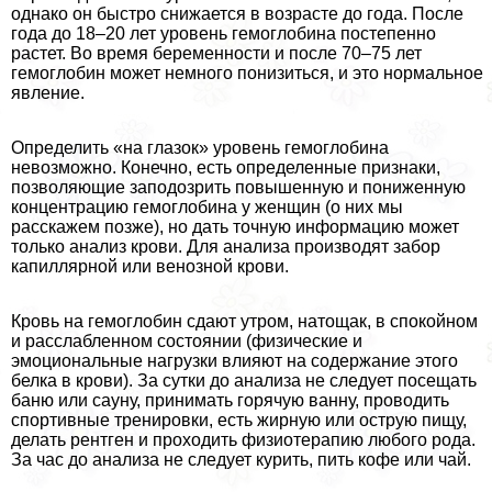
однако он быстро снижается в возрасте до года. После
года до 18–20 лет уровень гемоглобина постепенно
растет. Во время беременности и после 70–75 лет
гемоглобин может немного понизиться, и это нормальное
явление.
Определить «на глазок» уровень гемоглобина
невозможно. Конечно, есть определенные признаки,
позволяющие заподозрить повышенную и пониженную
концентрацию гемоглобина у женщин (о них мы
расскажем позже), но дать точную информацию может
только анализ крови. Для анализа производят забор
капиллярной или венозной крови.
Кровь на гемоглобин сдают утром, натощак, в спокойном
и расслабленном состоянии (физические и
эмоциональные нагрузки влияют на содержание этого
белка в крови). За сутки до анализа не следует посещать
баню или сауну, принимать горячую ванну, проводить
спортивные тренировки, есть жирную или острую пищу,
делать рентген и проходить физиотерапию любого рода.
За час до анализа не следует курить, пить кофе или чай.