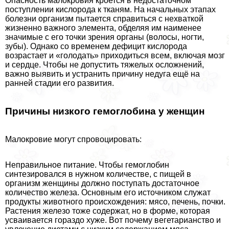
Опасность малокровия кроется в недостаточном
поступлении кислорода к тканям. На начальных этапах
болезни организм пытается справиться с нехваткой
жизненно важного элемента, обделяя им наименее
значимые с его точки зрения органы (волосы, ногти,
зубы). Однако со временем дефицит кислорода
возрастает и «голодать» приходиться всем, включая мозг
и сердце. Чтобы не допустить тяжелых осложнений,
важно выявить и устранить причину недуга ещё на
ранней стадии его развития.
Причины низкого гемоглобина у женщин
Малокровие могут спровоцировать:
Неправильное питание. Чтобы гемоглобин
синтезировался в нужном количестве, с пищей в
организм женщины должно поступать достаточное
количество железа. Основным его источником служат
продукты животного происхождения: мясо, печень, почки.
Растения железо тоже содержат, но в форме, которая
усваивается гораздо хуже. Вот почему вегетарианство и