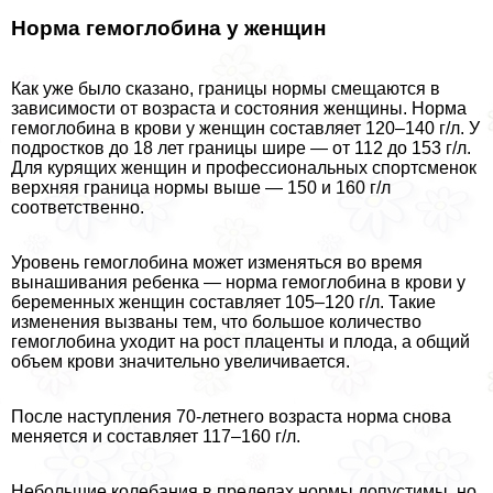
Норма гемоглобина у женщин
Как уже было сказано, границы нормы смещаются в
зависимости от возраста и состояния женщины. Норма
гемоглобина в крови у женщин составляет 120–140 г/л. У
подростков до 18 лет границы шире — от 112 до 153 г/л.
Для курящих женщин и профессиональных спортсменок
верхняя граница нормы выше — 150 и 160 г/л
соответственно.
Уровень гемоглобина может изменяться во время
вынашивания ребенка — норма гемоглобина в крови у
беременных женщин составляет 105–120 г/л. Такие
изменения вызваны тем, что большое количество
гемоглобина уходит на рост плаценты и плода, а общий
объем крови значительно увеличивается.
После наступления 70-летнего возраста норма снова
меняется и составляет 117–160 г/л.
Небольшие колебания в пределах нормы допустимы, но