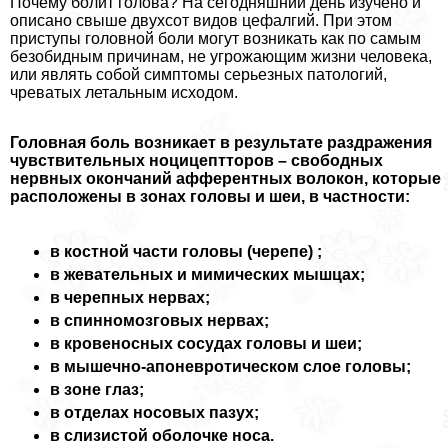
Почему болит голова? На сегодняшний день изучено и
описано свыше двухсот видов цефалгий. При этом
приступы головной боли могут возникать как по самым
безобидным причинам, не угрожающим жизни человека,
или являть собой симптомы серьезных патологий,
чреватых летальным исходом.
Головная боль возникает в результате раздражения
чувствительных ноцицептторов – свободных
нервных окончаний афферентных волокон, которые
расположены в зонах головы и шеи, в частности:
в костной части головы (черепе) ;
в жевательных и мимических мышцах;
в черепных нервах;
в спинномозговых нервах;
в кровеносных сосудах головы и шеи;
в мышечно-апоневротическом слое головы;
в зоне глаз;
в отделах носовых пазух;
в слизистой оболочке носа.