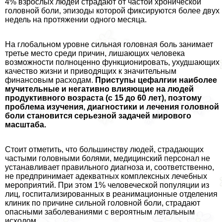
4% взрослых людей страдают от частой хронической
головной боли, эпизоды которой фиксируются более двух
недель на протяжении одного месяца.
На глобальном уровне сильная головная боль занимает
третье место среди причин, лишающих человека
возможности полноценно функционировать, ухудшающих
качество жизни и приводящих к значительным
финансовым расходам.
Приступы цефалгии наиболее
мучительные и негативно влияющие на людей
продуктивного возраста (с 15 до 60 лет), поэтому
проблема изучения, диагностики и лечения головной
боли становится серьезной задачей мирового
масштаба.
Стоит отметить, что большинству людей, страдающих
частыми головными болями, медицинский персонал не
устанавливает правильного диагноза и, соответственно,
не предпринимает адекватных комплексных лечебных
мероприятий. При этом 1% человеческой популяции из
лиц, госпитализированных в реанимационные отделения
клиник по причине сильной головной боли, страдают
опасными заболеваниями с вероятным летальным
исходом.