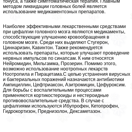
тонуса, а также симптоматическая терапия. Главным
методом ликвидации головных болей является
использование медикаментозных препаратов.
Наиболее эффективными лекарственными средствами
при цефалгии головного мозга являются медикаменты,
способствующие улучшению кровообращения в
головном мозге. Среди них выделяют Стугерон,
Циннаризин, Кавинтон. Также рекомендуется
использовать препараты, которые улучшают проведение
нервных импульсов по синапсам. К ним относятся
Нейромидин, Мильгамма, Прозерин. Помимо этого,
возможно использование ноотропных лекарств
Ноотропила и Пирацетама.С целью устранения вирусных
и бактериальных поражений назначаются антибиотики
Ампициллин, Цефтриаксон, Азитромицин, Цефуроксим.
Для борьбы с воспалительными процессами
применяются кортикостероиды и нестероидные
противовоспалительные средства. В случае с
цефалгиями используются Ибупрофен, Кетопрофен,
Гидрокортизон, Преднизолон, Дексаметазон.