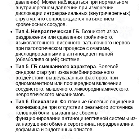
давления). Может наблюдаться при нормальном
внутричерепном давлении при изменении
дислокации интpaкраниальных (внутричерепных)
структур, что сопровождается натяжением
кровеносных сосудов.
Тип 4. Невралгическая ГБ.
Возникает из-за
раздражения или сдавления тройничного,
языкоглоточного, височного, затылочного нервов
при патологическом процессе с очагами,
дислоцированными в антиноцицептивной
(обезболивающей) системе.
Тип 5. ГБ смешанного хаpaктера.
Болевой
синдром стартует из-за комбинированного
воздействия вышеуказанных факторов: при
одномоментном или поочередном включении
сосудистого, мышечного, ликвородинамического,
невралгического механизмов.
Тип 6. Психалгия.
Фантомные болевые ощущения,
возникающие при отсутствии реального источника
головной боли, вызванные сбоем в
функционировании антиноцицептивной системы из-
за нарушения обмена серотонина, норадреналина,
дофамина и эндогенных опиатов.