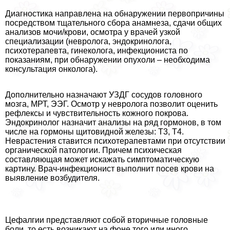
Диагностика направлена на обнаружении первопричины
посредством тщательного сбора анамнеза, сдачи общих
анализов мочи/крови, осмотра у врачей узкой
специализации (невролога, эндокринолога,
психотерапевта, гинеколога, инфекциониста по
показаниям, при обнаружении опухоли – необходима
консультация oнкoлoга).
Дополнительно назначают УЗДГ сосудов головного
мозга, МРТ, ЭЭГ. Осмотр у невролога позволит оценить
рефлексы и чувствительность кожного покрова.
Эндокринолог назначит анализы на ряд гормонов, в том
числе на гормоны щитовидной железы: Т3, Т4.
Неврастения ставится психотерапевтами при отсутствии
органической патологии. Причем психическая
составляющая может искажать симптоматическую
картину. Врач-инфекционист выполнит посев крови на
выявление возбудителя.
Цефалгии представляют собой вторичные головные
боли, то есть возникают на фоне того или иного