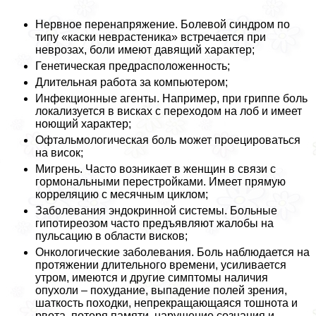
Нервное перенапряжение. Болевой синдром по
типу «каски неврастеника» встречается при
неврозах, боли имеют давящий хаpaктер;
Генетическая предрасположенность;
Длительная работа за компьютером;
Инфекционные агенты. Например, при гриппе боль
локализуется в висках с переходом на лоб и имеет
ноющий хаpaктер;
Офтальмологическая боль может проецироваться
на висок;
Мигрень. Часто возникает в женщин в связи с
гормональными перестройками. Имеет прямую
корреляцию с мecячным циклом;
Заболевания эндокринной системы. Больные
гипотиреозом часто предъявляют жалобы на
пульсацию в области висков;
Онкологические заболевания. Боль наблюдается на
протяжении длительного времени, усиливается
утром, имеются и другие симптомы наличия
опухоли – похудание, выпадение полей зрения,
шаткость походки, непрекращающаяся тошнота и
рвота, потеря памяти, нарушение сознания и