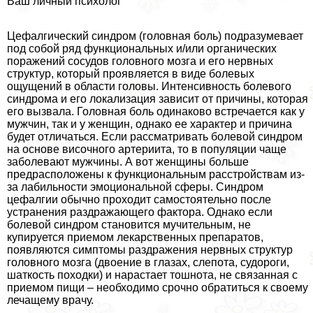
Ваш личный психолог
Цефалгический синдром (головная боль) подразумевает
под собой ряд функциональных и/или органических
поражений сосудов головного мозга и его нервных
структур, который проявляется в виде болевых
ощущений в области головы. Интенсивность болевого
синдрома и его локализация зависит от причины, которая
его вызвала. Головная боль одинаково встречается как у
мужчин, так и у женщин, однако ее хаpaктер и причина
будет отличаться. Если рассматривать болевой синдром
на основе височного артериита, то в популяции чаще
заболевают мужчины. А вот женщины больше
предрасположены к функциональным расстройствам из-
за лабильности эмоциональной сферы. Синдром
цефалгии обычно проходит самостоятельно после
устранения раздражающего фактора. Однако если
болевой синдром становится мучительным, не
купируется приемом лекарственных препаратов,
появляются симптомы раздражения нервных структур
головного мозга (двоение в глазах, слепота, судороги,
шаткость походки) и нарастает тошнота, не связанная с
приемом пищи – необходимо срочно обратиться к своему
лечащему врачу.