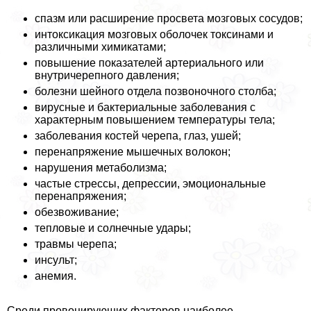
спазм или расширение просвета мозговых сосудов;
интоксикация мозговых оболочек токсинами и
различными химикатами;
повышение показателей артериального или
внутричерепного давления;
болезни шейного отдела позвоночного столба;
вирусные и бактериальные заболевания с
хаpaктерным повышением температуры тела;
заболевания костей черепа, глаз, ушей;
перенапряжение мышечных волокон;
нарушения метаболизма;
частые стрессы, депрессии, эмоциональные
перенапряжения;
обезвоживание;
тепловые и солнечные удары;
травмы черепа;
инсульт;
анемия.
Среди провоцирующих факторов наиболее