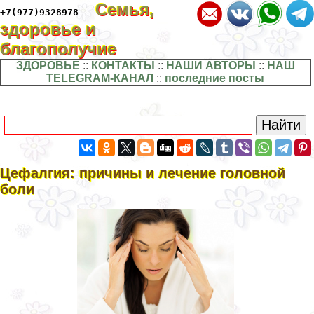
Семья,
+7(977)9328978
здоровье и
благополучие
ЗДОРОВЬЕ
::
КОНТАКТЫ
::
НАШИ АВТОРЫ
::
НАШ
TELEGRAM-КАНАЛ
::
последние посты
Цефалгия: причины и лечение головной
боли