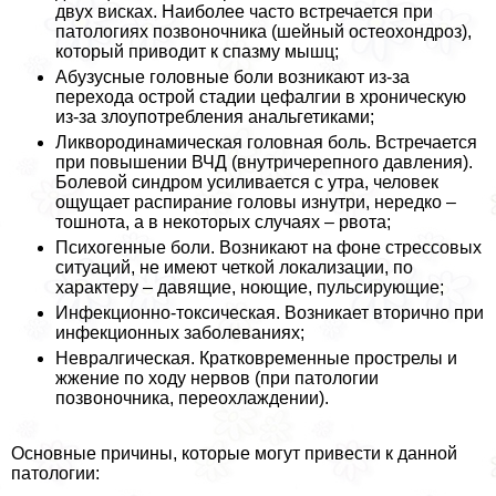
двух висках. Наиболее часто встречается при
патологиях позвоночника (шейный остеохондроз),
который приводит к спазму мышц;
Абузусные головные боли возникают из-за
перехода острой стадии цефалгии в хроническую
из-за злоупотрeбления aнaльгетиками;
Ликвородинамическая головная боль. Встречается
при повышении ВЧД (внутричерепного давления).
Болевой синдром усиливается с утра, человек
ощущает распирание головы изнутри, нередко –
тошнота, а в некоторых случаях – рвота;
Психогенные боли. Возникают на фоне стрессовых
ситуаций, не имеют четкой локализации, по
хаpaктеру – давящие, ноющие, пульсирующие;
Инфекционно-токсическая. Возникает вторично при
инфекционных заболеваниях;
Невралгическая. Кратковременные прострелы и
жжение по ходу нервов (при патологии
позвоночника, переохлаждении).
Основные причины, которые могут привести к данной
патологии: