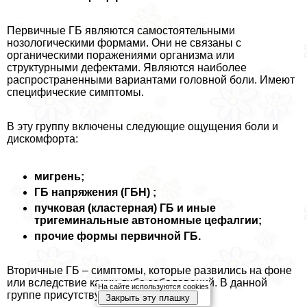
Первичные ГБ являются самостоятельными
нозологическими формами. Они не связаны с
органическими поражениями организма или
структурными дефектами. Являются наиболее
распространенными вариантами головной боли. Имеют
специфические симптомы.
В эту группу включены следующие ощущения боли и
дискомфорта:
мигрень;
ГБ напряжения (ГБН) ;
пучковая (кластерная) ГБ и иные
тригеминальные автономные цефалгии;
прочие формы первичной ГБ.
Вторичные ГБ – симптомы, которые развились на фоне
или вследствие каких-либо заболеваний. В данной
На сайте используются cookies
группе присутствуют:
Закрыть эту плашку