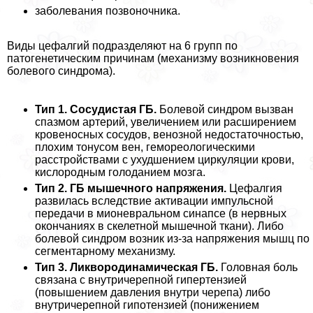
заболевания позвоночника.
Виды цефалгий подразделяют на 6 групп по
патогенетическим причинам (механизму возникновения
болевого синдрома).
Тип 1. Сосудистая ГБ.
Болевой синдром вызван
спазмом артерий, увеличением или расширением
кровеносных сосудов, венозной недостаточностью,
плохим тонусом вен, гемореологическими
расстройствами с ухудшением циркуляции крови,
кислородным голоданием мозга.
Тип 2. ГБ мышечного напряжения.
Цефалгия
развилась вследствие активации импульсной
передачи в мионевральном синапсе (в нервных
окончаниях в скелетной мышечной ткани). Либо
болевой синдром возник из-за напряжения мышц по
сегментарному механизму.
Тип 3. Ликвородинамическая ГБ.
Головная боль
связана с внутричерепной гипертензией
(повышением давления внутри черепа) либо
внутричерепной гипотензией (понижением