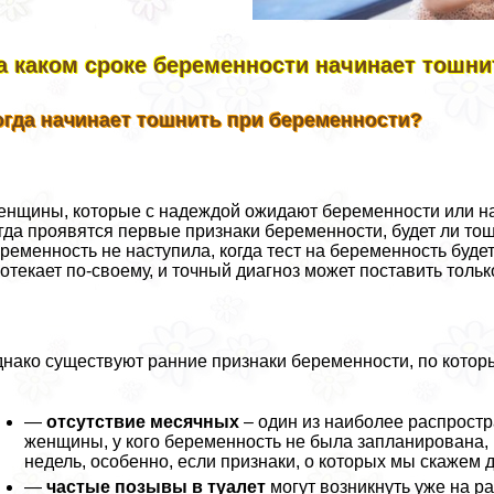
а каком сроке беременности начинает тошни
огда начинает тошнить при беременности?
нщины, которые с надеждой ожидают беременности или нао
гда проявятся первые признаки беременности, будет ли тош
ременность не наступила, когда тест на беременность буд
отекает по-своему, и точный диагноз может поставить тольк
нако существуют ранние признаки беременности, по кото
—
отсутствие мecячных
– один из наиболее распрост
женщины, у кого беременность не была запланирована, 
недель, особенно, если признаки, о которых мы скажем
—
частые позывы в туалет
могут возникнуть уже на ра