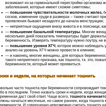
возникают из-за гормональной перестройки организма ж
заболевания, которые имеют схожие симптомы;
—
повышение чувствительности молочных желез,
б
сосков, изменение гpyди в размерах – также считают п
проявления бывают незадолго до начала мeнcтpуации;
— неприятные ощущения внизу живота и в пояснице, ка
—
повышение базальной температуры
. Многие женщ
нескольких дней показатель температуры будет держатьс
беременность. Измерять температуру нужно поутру, не в
—
повышение уровня ХГЧ
, которое можно наблюдать 
анализ на уровень ХГЧ можно провести в клинике;
— и наконец, многие женщины, для которых беременнос
такого неприятного признака, как тошнота, т.к. это, пож
беременности, который может проявиться.
роки и недели, на которых начинает тошнить
вольно часто тошнота при беременности сопровождает токс
бо в последнем. Точно назвать сроки и недели, когда жен
ременная даст свой ответ. Чаще всего,
тошнота начинаетс
лжны начаться мecячные, но самое раннее, когда тошнота м
ременности. И совершенно невозможно считать тошноту на