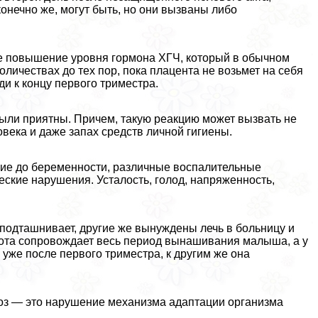
нечно же, могут быть, но они вызваны либо
е повышение уровня гормона ХГЧ, который в обычном
оличествах до тех пор, пока плацента не возьмет на себя
и к концу первого триместра.
были приятны. Причем, такую реакцию может вызвать не
овека и даже запах средств личной гигиены.
ние до беременности, различные воспалительные
еские нарушения. Усталость, голод, напряженность,
подташнивает, другие же вынуждены лечь в больницу и
нота сопровождает весь период вынашивания малыша, а у
 уже после первого триместра, к другим же она
икоз — это нарушение механизма адаптации организма