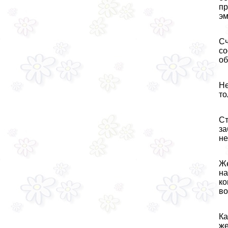
пр
эм
Сч
со
об
Не
то
Ст
за
не
Же
на
ко
во
Ка
же