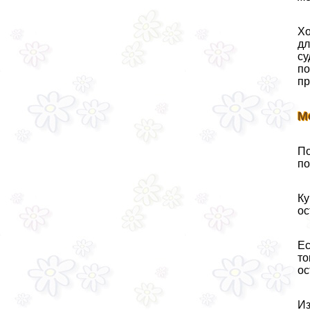
Хо
дл
су
по
пр
М
По
по
Ку
ос
Ес
то
ос
Из