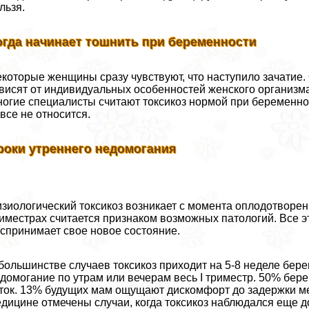
льзя.
огда начинает тошнить при беременности
которые женщины сразу чувствуют, что наступило зачатие. 
висят от индивидуальных особенностей женского организм
огие специалисты считают токсикоз нормой при беременност
все не относится.
роки утреннего недомогания
зиологический токсикоз возникает с момента оплодотворен
иместрах считается признаком возможных патологий. Все э
спринимает свое новое состояние.
большинстве случаев токсикоз приходит на 5-8 неделе бе
домогание по утрам или вечерам весь I триместр. 50% бере
ток. 13% будущих мам ощущают дискомфорт до задержки мec
дицине отмечены случаи, когда токсикоз наблюдался еще д