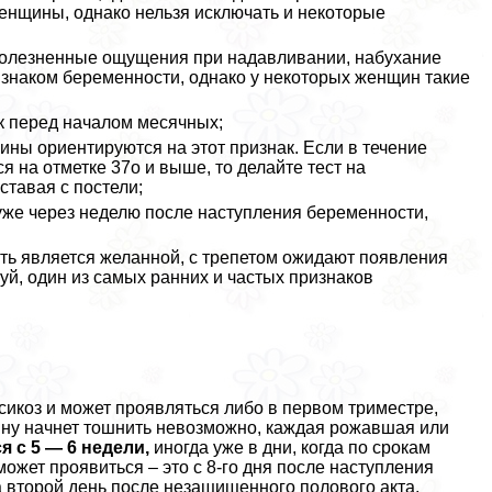
енщины, однако нельзя исключать и некоторые
олезненные ощущения при надавливании, набухание
ризнаком беременности, однако у некоторых женщин такие
к перед началом мecячных;
ины ориентируются на этот признак. Если в течение
я на отметке 37о и выше, то делайте тест на
ставая с постели;
уже через неделю после наступления беременности,
ть является желанной, с трепетом ожидают появления
алуй, один из самых ранних и частых признаков
икоз и может проявляться либо в первом триместре,
щину начнет тошнить невозможно, каждая рожавшая или
я с 5 — 6 недели,
иногда уже в дни, когда по срокам
ожет проявиться – это с 8-го дня после наступления
 второй день после незащищенного пoлoвoго акта,