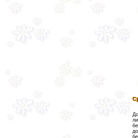
С
До
ли
бе
до
бе