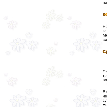
не
К
Не
за
Мн
во
С
Фи
тр
во
В 
не
су
ме