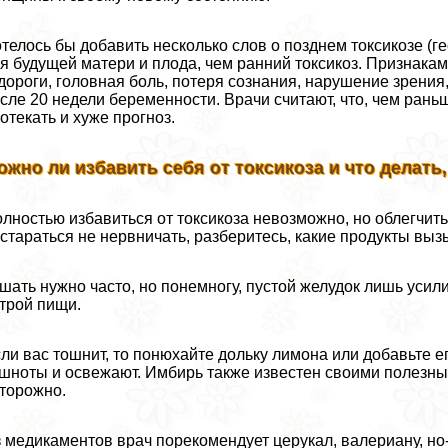
телось бы добавить несколько слов о позднем токсикозе (г
я будущей матери и плода, чем ранний токсикоз. Признак
дороги, головная боль, потеря сознания, нарушение зрения,
сле 20 недели беременности. Врачи считают, что, чем рань
отекать и хуже прогноз.
ожно ли избавить себя от токсикоза и что делать
лностью избавиться от токсикоза невозможно, но облегчит
стараться не нервничать, разберитесь, какие продукты выз
шать нужно часто, но понемногу, пустой желудок лишь уси
трой пищи.
ли вас тошнит, то понюхайте дольку лимона или добавьте 
шноты и освежают. Имбирь также известен своими полезны
торожно.
 медикаментов врач порекомендует церукал, валериану, но