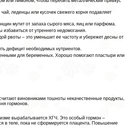
дом или лимоном, чтобы перебить металлический привкус
чай, леденцы или кусочек свежего корня подавляет
нщин мутит от запаха сырого мяса, яиц или парфюма.
 избавиться от утреннего недомогания.
ой рвоты – это уменьшит ее частоту и убережет десны от
ть дефицит необходимых нутриентов.
шенными для беременных. Хорошо помогают пластыри или
и считают виновниками тошноты некачественные продукты,
вня гормонов.
низме выpaбатывается ХГЧ. Это особый гормон –
ся в теле, пока не сформируется плацента. Повышение