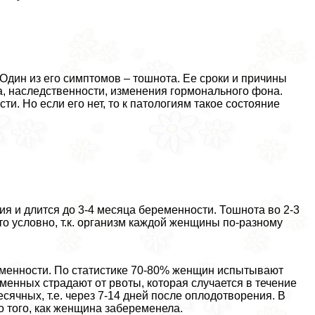
Один из его симптомов – тошнота. Ее сроки и причины
а, наследственности, изменения гормонального фона.
и. Но если его нет, то к патологиям такое состояние
ия и длится до 3-4 месяца беременности. Тошнота во 2-3
то условно, т.к. организм каждой женщины по-разному
ременности. По статистике 70-80% женщин испытывают
менных страдают от рвоты, которая случается в течение
ячных, т.е. через 7-14 дней после оплодотворения. В
о того, как женщина забеременела.