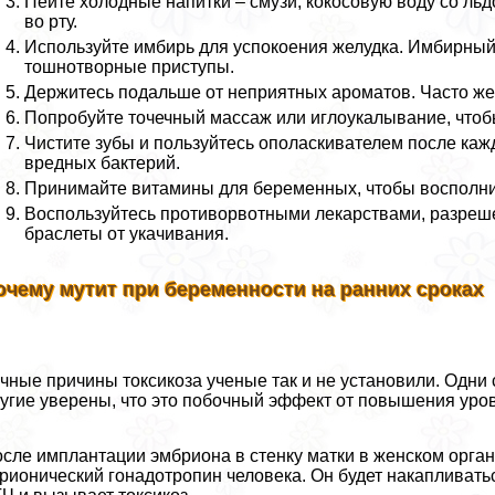
Пейте холодные напитки – смузи, кокосовую воду со ль
во рту.
Используйте имбирь для успокоения желудка. Имбирный 
тошнотворные приступы.
Держитесь подальше от неприятных ароматов. Часто же
Попробуйте точечный массаж или иглоукалывание, чтобы
Чистите зубы и пользуйтесь ополаскивателем после кажд
вредных бактерий.
Принимайте витамины для беременных, чтобы восполни
Воспользуйтесь противорвотными лекарствами, разре
браслеты от укачивания.
очему мутит при беременности на ранних сроках
чные причины токсикоза ученые так и не установили. Одн
угие уверены, что это побочный эффект от повышения уро
сле имплантации эмбриона в стенку матки в женском орга
рионический гонадотропин человека. Он будет накапливать