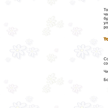
То
ча
бу
ул
ро
Т
Со
со
Чи
Бо