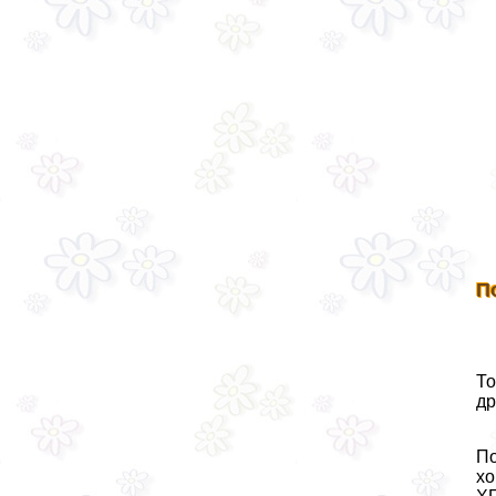
П
То
др
По
хо