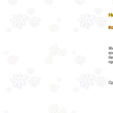
Н
К
Же
ко
бе
пр
Од