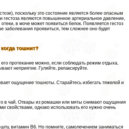
естозе), поскольку это состояние является более опасным
ами гестоза являются повышенное артериальное давление,
 отеки, в моче может появиться белок. Появляется гестоз
ше заболевания проявиться, тем сложнее оно будет
, когда тошнит?
ь его протекание можно, если соблюдать режим отдыха,
ывают неприятие. Гуляйте, релаксируйте.
ливает ощущение тошноты. Старайтесь избегать тяжелой и
его в чай. Отвары из ромашки или мяты снимают ощущения
ми свойствами, однако использовать его нужно очень
-шпу, витамин В6. Но помните, самолечением заниматься