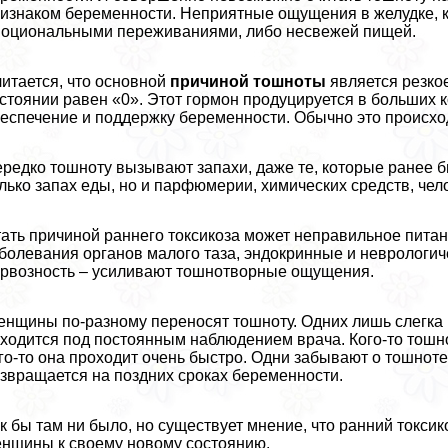
изнаком беременности. Неприятные ощущения в желудке, ко
оциональными переживаниями, либо несвежей пищей.
итается, что основной
причиной тошноты
является резко
стоянии равен «0». Этот гормон продуцируется в больших к
еспечение и поддержку беременности. Обычно это происход
редко тошноту вызывают запахи, даже те, которые ранее 
лько запах еды, но и парфюмерии, химических средств, чел
ать причиной раннего токсикоза может неправильное пита
болевания органов малого таза, эндокринные и неврологич
рвозность – усиливают тошнотворные ощущения.
нщины по-разному переносят тошноту. Одних лишь слегка 
ходится под постоянным наблюдением врача. Кого-то тош
го-то она проходит очень быстро. Одни забывают о тошноте
звращается на поздних сроках беременности.
к бы там ни было, но существует мнение, что ранний токс
нщины к своему новому состоянию.