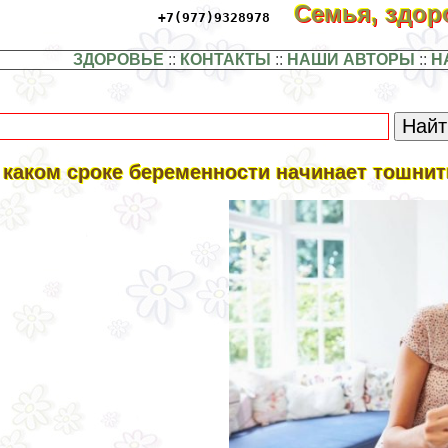
Семья, здо
+7(977)9328978
ЗДОРОВЬЕ
::
КОНТАКТЫ
::
НАШИ АВТОРЫ
::
Н
 каком сроке беременности начинает тошнит