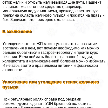
отток желчи и открыть желчевыводящие пути. Пациент
выпивает желчегонное средство (например,
минеральную воду с магнием), прикладывает теплую
грелку на область желчного пузыря и ложится на правый
бок. Занимает это примерно около часа.
В заключение
Утолщение стенок ЖП может указывать на развитие
воспаления в нем, вот почему необходимо как можно
раньше обратиться к гастроэнтерологу и пройти курс
лечения. Если поймать болезнь на ранней стадии,
холецистита и желчнокаменной болезни можно избежать.
И не забывайте о правильном питании и физической
активности.
Уплотнение или утолщение стенок желчного
пузыря
При регулярных болях справа под ребрами
рекомендуется сделать УЗИ брюшной полости на
предмет обнаружения утолщения стенок желчного