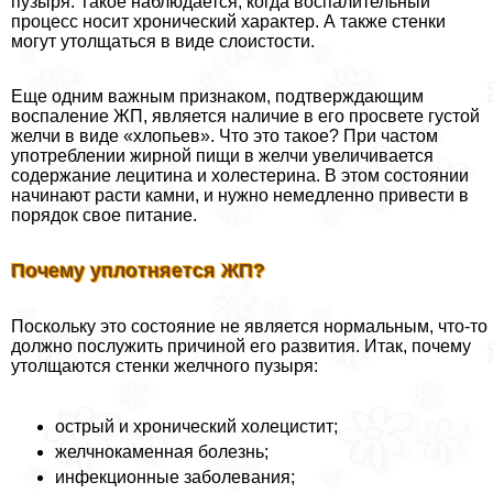
пузыря. Такое наблюдается, когда воспалительный
процесс носит хронический хаpaктер. А также стенки
могут утолщаться в виде слоистости.
Еще одним важным признаком, подтверждающим
воспаление ЖП, является наличие в его просвете густой
желчи в виде «хлопьев». Что это такое? При частом
употрeблении жирной пищи в желчи увеличивается
содержание лецитина и холестерина. В этом состоянии
начинают расти камни, и нужно немедленно привести в
порядок свое питание.
Почему уплотняется ЖП?
Поскольку это состояние не является нормальным, что-то
должно послужить причиной его развития. Итак, почему
утолщаются стенки желчного пузыря:
острый и хронический холецистит;
желчнокаменная болезнь;
инфекционные заболевания;