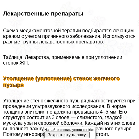
Лекарственные препараты
Схема медикаментозной терапии подбирается лечащим
врачом с учетом причинного заболевания. Используются
разные группы лекарственных препаратов.
Таблица. Лекарства, применяемые при уплотнении
стенок ЖП.
Утолщение (уплотнение) стенок желчного
пузыря
Утолщение стенок желчного пузыря диагностируется при
проведении ультразвукового исследования. В норме
толщина эпителия не должна превышать 4–5 мм. Его
структура состоит из 3 слоев — слизистого, гладкой
мускулатуры и серозной оболочки. Каждый из этих слоев
выполняет важную функцию в работе желчного пузыря.
На сайте используются cookies
Поэтому игнорировать этот симптом не стоит.
Закрыть эту плашку