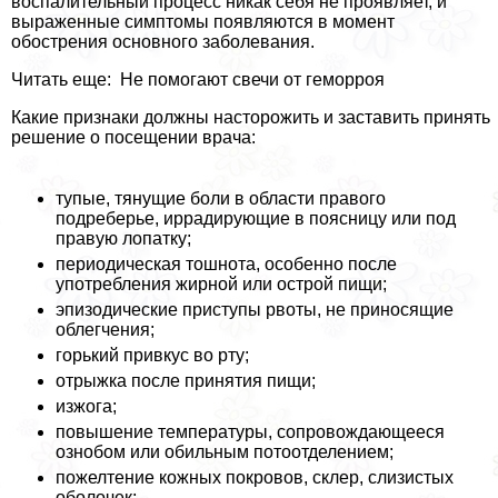
воспалительный процесс никак себя не проявляет, и
выраженные симптомы появляются в момент
обострения основного заболевания.
Читать еще: Не помогают свечи от геморроя
Какие признаки должны насторожить и заставить принять
решение о посещении врача:
тупые, тянущие боли в области правого
подреберье, иррадирующие в поясницу или под
правую лопатку;
периодическая тошнота, особенно после
употрeбления жирной или острой пищи;
эпизодические приступы рвоты, не приносящие
облегчения;
горький привкус во рту;
отрыжка после принятия пищи;
изжога;
повышение температуры, сопровождающееся
ознобом или обильным потоотделением;
пожелтение кожных покровов, склер, слизистых
оболочек;