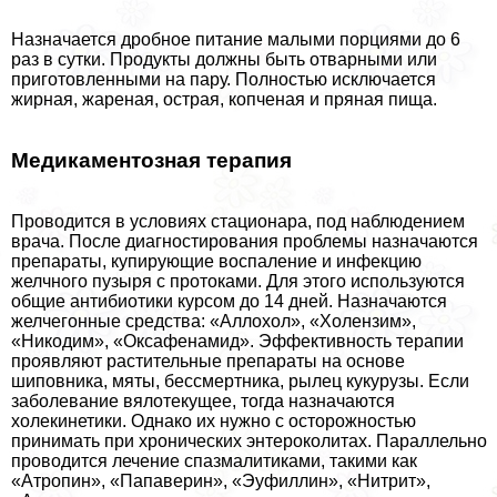
Назначается дробное питание малыми порциями до 6
раз в сутки. Продукты должны быть отварными или
приготовленными на пару. Полностью исключается
жирная, жареная, острая, копченая и пряная пища.
Медикаментозная терапия
Проводится в условиях стационара, под наблюдением
врача. После диагностирования проблемы назначаются
препараты, купирующие воспаление и инфекцию
желчного пузыря с протоками. Для этого используются
общие антибиотики курсом до 14 дней. Назначаются
желчегонные средства: «Аллохол», «Холензим»,
«Никодим», «Оксафенамид». Эффективность терапии
проявляют растительные препараты на основе
шиповника, мяты, бесcмepтника, рылец кукурузы. Если
заболевание вялотекущее, тогда назначаются
холекинетики. Однако их нужно с осторожностью
принимать при хронических энтероколитах. Параллельно
проводится лечение спазмалитиками, такими как
«Атропин», «Папаверин», «Эуфиллин», «Нитрит»,