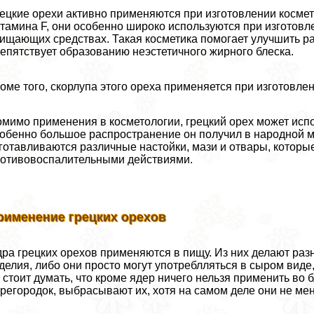
ецкие орехи активно применяются при изготовлении косме
тамина F, они особенно широко используются при изготовл
ищающих средствах. Такая косметика помогает улучшить ра
епятствует образованию неэстетичного жирного блеска.
оме того, скорлупа этого ореха применяется при изготовлен
мимо применения в косметологии, грецкий орех может испо
обенно большое распространение он получил в народной м
готавливаются различные настойки, мази и отвары, кото
отивовоспалительными действиями.
рименение грецких орехов
ра грецких орехов применяются в пищу. Из них делают раз
делия, либо они просто могут употрeблляться в сыром виде
 стоит думать, что кроме ядер ничего нельзя применить во 
регородок, выбрасывают их, хотя на самом деле они не мен