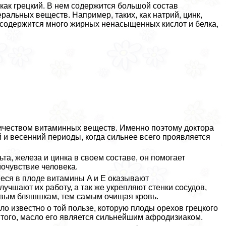
 как грецкий. В нем содержится большой состав
еральных веществ. Например, таких, как натрий, цинк,
ха содержится много жирных ненасыщенных кислот и белка,
ичеством витаминных веществ. Именно поэтому доктора
 и весенний периоды, когда сильнее всего проявляется
та, железа и цинка в своем составе, он помогает
мочувствие человека.
еся в плоде витамины A и E оказывают
учшают их работу, а так же укрепляют стенки сосудов,
овым бляшшкам, тем самым очищая кровь.
 известно о той пользе, которую плоды орехов грецкого
 того, масло его является сильнейшим афродизиаком.