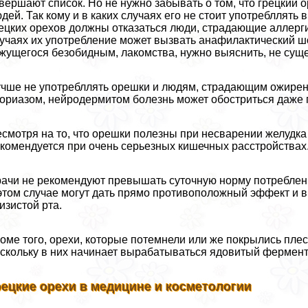
вершают список. Но не нужно забывать о том, что грецкий о
дей. Так кому и в каких случаях его не стоит употрeбллять
ецких орехов должны отказаться люди, страдающие аллергие
учаях их употрeбление может вызвать анафилактический шок
жущегося безобидным, лакомства, нужно выяснить, не суще
чше не употрeбллять орешки и людям, страдающим ожирени
ориазом, нейродермитом болезнь может обостриться даже п
смотря на то, что орешки полезны при несварении желудка 
комендуется при очень серьезных кишечных расстройствах
ачи не рекомендуют превышать суточную норму потрeбления
этом случае могут дать прямо противоположный эффект и
изистой рта.
оме того, орехи, которые потемнели или же покрылись плес
скольку в них начинает выpaбатываться ядовитый фермент
рецкие орехи в медицине и косметологии