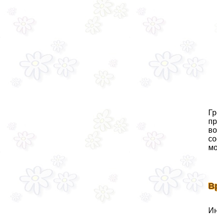
Гр
пр
во
со
мо
В
Ин