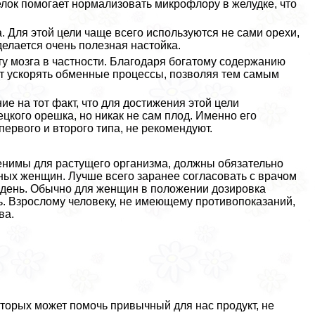
лок помогает нормализовать микрофлору в желудке, что
. Для этой цели чаще всего используются не сами орехи,
делается очень полезная настойка.
у мозга в частности. Благодаря богатому содержанию
т ускорять обменные процессы, позволяя тем самым
е на тот факт, что для достижения этой цели
ецкого орешка, но никак не сам плод. Именно его
ервого и второго типа, не рекомендуют.
енимы для растущего организма, должны обязательно
ных женщин. Лучше всего заранее согласовать с врачом
в день. Обычно для женщин в положении дозировка
мь. Взрослому человеку, не имеющему противопоказаний,
ва.
оторых может помочь привычный для нас продукт, не