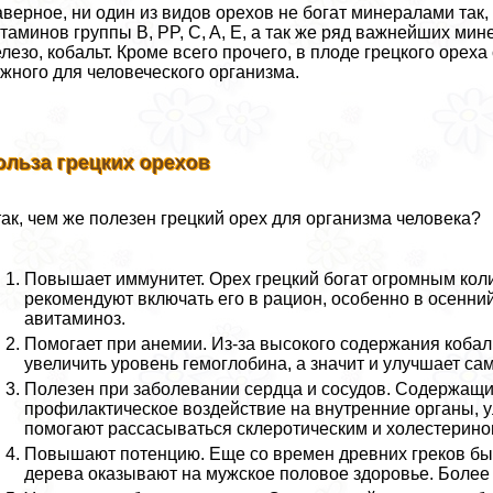
верное, ни один из видов орехов не богат минералами так,
таминов группы B, PP, C, A, E, а так же ряд важнейших мин
лезо, кобальт. Кроме всего прочего, в плоде грецкого оре
жного для человеческого организма.
ольза грецких орехов
ак, чем же полезен грецкий орех для организма человека?
Повышает иммунитет. Орех грецкий богат огромным кол
рекомендуют включать его в рацион, особенно в осенний
авитаминоз.
Помогает при анемии. Из-за высокого содержания кобаль
увеличить уровень гемоглобина, а значит и улучшает са
Полезен при заболевании сердца и сосудов. Содержащи
профилактическое воздействие на внутренние органы, ул
помогают рассасываться склеротическим и холестерин
Повышают потенцию. Еще со времен древних греков было
дерева оказывают на мужское пoлoвoе здоровье. Более