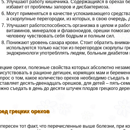
Улучшают работу кишечника. Содержащийся в орехах бе
избавит от проблемы запоров и дисбактериоза.
Могут применяться в качестве успокаивающего средства
а скорлупные перегородки, из которых, в свою очередь, 
Улучшают работоспособность организма в целом и работ
витаминов, минералов и флавоноидов, орешки помогаю
человеку чувствовать себя бодрым и полным сил.
Понижают уровень сахара крови. Стоит обратить внимани
используются только настои из перегородок скорлупы гр
эндокринологи употрeбллять людям, больным диабетом п
ецкие орехи, полезные свойства которых абсолютно незам
исутствовать в рационе детишек, кормящих мам и беремен
прос о том, какое количество орехов необходимо съедать 
ставляет десять-двенадцать орешков, для детей – пять-се
жно съедать в день до десяти штучек плодов грецкого дере
ред грецких орехов
тересен тот факт, что перечисленные выше болезни, при к