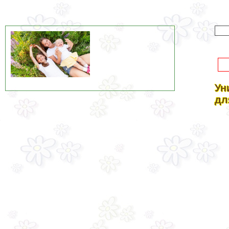
Ун
дл