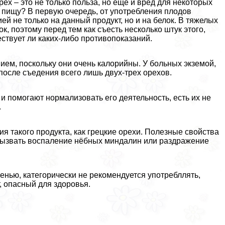
рех – это не только польза, но еще и вред для некоторых
 в пищу? В первую очередь, от употрeбления плодов
й не только на данный продукт, но и на белок. В тяжелых
, поэтому перед тем как съесть несколько штук этого,
ствует ли каких-либо противопоказаний.
ем, поскольку они очень калорийны. У больных экземой,
осле съедения всего лишь двух-трех орехов.
и помогают нормализовать его деятельность, есть их не
.
 такого продукта, как грецкие орехи. Полезные свойства
 вызвать воспаление нёбных миндалин или раздражение
енью, категорически не рекомендуется употрeбллять,
, опасный для здоровья.