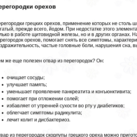
ерегородки орехов
регородки грецких орехов, применение которых не столь ш
гатый, прежде всего, йодом. При недостатке этого элемент
лько в работе щитовидной железы, но и в других органах.
регородок орехов, помогает снять все симптомы, хаpaктери
здражительность, частые головные боли, нарушения сна, в
м же еще полезен отвар из перегородок? Он:
очищает сосуды;
улучшает память;
уменьшает проявление панкреатита и конъюнктивита;
помогает при отложении солей;
избавляет от утренней сухости во рту у диабетиков;
облегчает симптомы радикулита;
лечит колит и дисбактериоз.
вар из перегородок скорлупы грецкого ореха можно приго