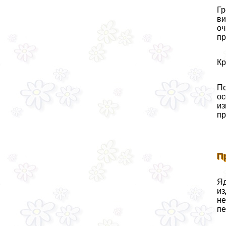
Гр
ви
оч
пр
Кр
По
ос
из
пр
П
Яд
из
не
пе