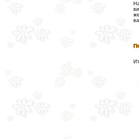
На
ви
же
ва
П
Ит