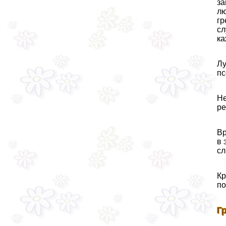
за
лю
гр
сл
ка
Лу
пс
Не
ре
Вр
в 
сл
Кр
по
Г