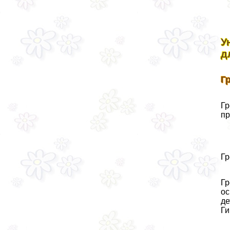
У
д
Г
Гр
пр
Гр
Гр
ос
де
Ги