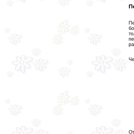
П
Пе
бо
то
пе
ра
Че
От