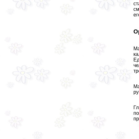
ст
см
ег
О
Ма
ка
Ед
че
тр
Ма
ру
Гл
по
пр