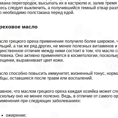
акана перегородок, высыпать их в кастрюлю и, залив тремя
есь следует выключить, а получившийся темный отвар разл
о необходимо полстакана перед едой.
реховое масло
сло грецкого ореха применение получило более широкое, ч
льций, а так же ряд других, не менее полезных витаминов 
инственное отличие между ними состоит в том, что масло 
ловека. Оно активно применяется в косметологии, поскольк
ещинки, выравнивает цвет кожи.
сло способно повысить иммунитет, жизненный тонус, норма
бцы, оставшиеся после травм или воспалений.
авное, что маслом грецкого ореха каждая хозяйка может с
скольку оно не менее полезно. Ведь, в отличие от самого о
именения при следующих заболеваниях:
ожирение;