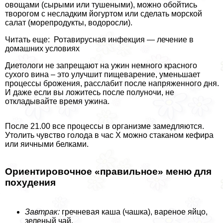
овощами (сырыми или тушеными), можно обойтись
творогом с несладким йогуртом или сделать морской
салат (морепродукты, водоросли).
Читать еще: Ротавирусная инфекция — лечение в
домашних условиях
Диетологи не запрещают на ужин немного красного
сухого вина – это улучшит пищеварение, уменьшает
процессы брожения, расслабит после напряженного дня.
И даже если вы ложитесь после полуночи, не
откладывайте время ужина.
После 21.00 все процессы в организме замедляются.
Утолить чувство голода в час Х можно стаканом кефира
или яичными белками.
Ориентировочное «правильное» меню для
похудения
Завтpaк:
гречневая каша (чашка), вареное яйцо,
зеленый чай.