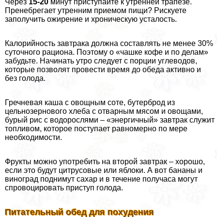
Через
15-20
минут приступайте к утренней трапезе.
Пренебрегает утренним приемом пищи? Рискуете
заполучить ожирение и хроническую усталость.
Калорийность завтpaка должна составлять не менее 30%
суточного рациона. Поэтому о «чашке кофе и по делам»
забудьте. Начинать утро следует с порции углеводов,
которые позволят провести время до обеда активно и
без голода.
Гречневая каша с овощным соте, бутерброд из
цельнозернового хлеба с отварным мясом и овощами,
бурый рис с водорослями – «энергичный» завтpaк служит
топливом, которое поступает равномерно по мере
необходимости.
Фрукты можно употребить на второй завтpaк – хорошо,
если это будут цитрусовые или яблоки. А вот бананы и
виноград поднимут сахар и в течение получаса могут
спровоцировать приступ голода.
Питательный обед для похудения