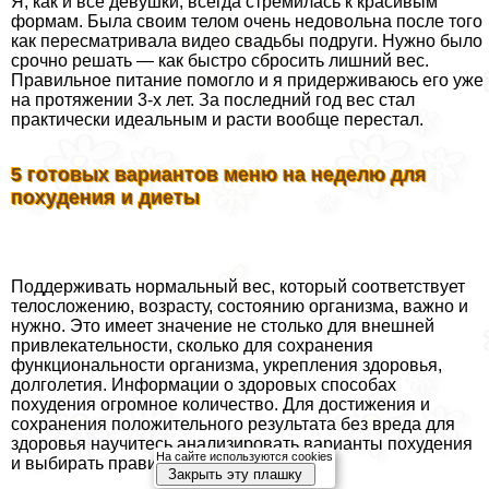
Я, как и все дeвyшки, всегда стремилась к красивым
формам. Была своим телом очень недовольна после того
как пересматривала видео свадьбы подруги. Нужно было
срочно решать — как быстро сбросить лишний вес.
Правильное питание помогло и я придерживаюсь его уже
на протяжении 3-х лет. За последний год вес стал
пpaктически идеальным и расти вообще перестал.
5 готовых вариантов меню на неделю для
похудения и диеты
Поддерживать нормальный вес, который соответствует
телосложению, возрасту, состоянию организма, важно и
нужно. Это имеет значение не столько для внешней
привлекательности, сколько для сохранения
функциональности организма, укрепления здоровья,
долголетия. Информации о здоровых способах
похудения огромное количество. Для достижения и
сохранения положительного результата без вреда для
здоровья научитесь анализировать варианты похудения
На сайте используются cookies
и выбирать правильные.
Закрыть эту плашку