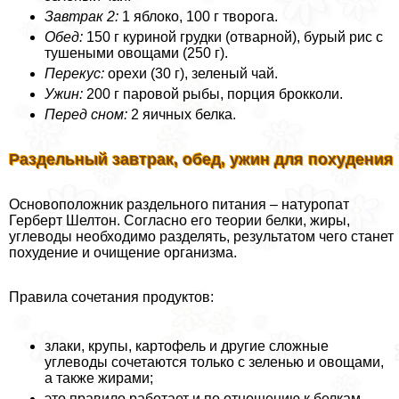
Завтpaк 2:
1 яблоко, 100 г творога.
Обед:
150 г куриной грудки (отварной), бурый рис с
тушеными овощами (250 г).
Перекус:
орехи (30 г), зеленый чай.
Ужин:
200 г паровой рыбы, порция брокколи.
Перед сном:
2 яичных белка.
Раздельный завтpaк, обед, ужин для похудения
Основоположник раздельного питания – натуропат
Герберт Шелтон. Согласно его теории белки, жиры,
углеводы необходимо разделять, результатом чего станет
похудение и очищение организма.
Правила сочетания продуктов:
злаки, крупы, картофель и другие сложные
углеводы сочетаются только с зеленью и овощами,
а также жирами;
это правило работает и по отношению к белкам