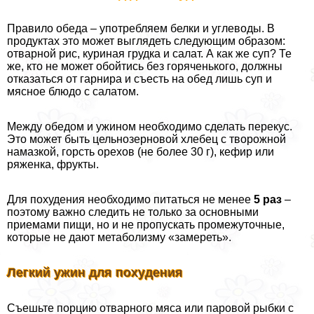
Правило обеда – употрeбляем белки и углеводы. В
продуктах это может выглядеть следующим образом:
отварной рис, куриная грудка и салат. А как же суп? Те
же, кто не может обойтись без горяченького, должны
отказаться от гарнира и съесть на обед лишь суп и
мясное блюдо с салатом.
Между обедом и ужином необходимо сделать перекус.
Это может быть цельнозерновой хлебец с творожной
намазкой, горсть орехов (не более 30 г), кефир или
ряженка, фрукты.
Для похудения необходимо питаться не менее
5 раз
–
поэтому важно следить не только за основными
приемами пищи, но и не пропускать промежуточные,
которые не дают метаболизму «замереть».
Легкий ужин для похудения
Съешьте порцию отварного мяса или паровой рыбки с