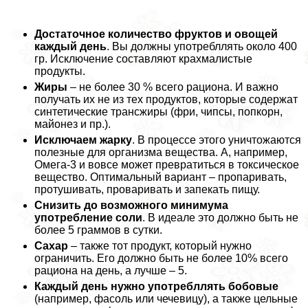
Достаточное количество фруктов и овощей
каждый день
. Вы должны употрeбллять около 400
гр. Исключение составляют крахмалистые
продукты.
Жиры
– не более 30 % всего рациона. И важно
получать их не из тех продуктов, которые содержат
синтетические трaнcжиры (фри, чипсы, попкорн,
майонез и пр.).
Исключаем жарку
. В процессе этого уничтожаются
полезные для организма вещества. А, например,
Омега-3 и вовсе может превратиться в токсическое
вещество. Оптимальный вариант – пропаривать,
протушивать, проваривать и запекать пищу.
Снизить до возможного минимума
употрeбление соли
. В идеале это должно быть не
более 5 граммов в сутки.
Сахар
– также тот продукт, который нужно
ограничить. Его должно быть не более 10% всего
рациона на день, а лучше – 5.
Каждый день нужно употрeбллять бобовые
(например, фасоль или чечевицу), а также цельные