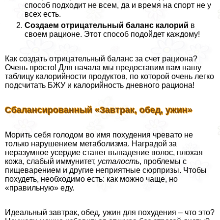
способ подходит не всем, да и время на спорт не у
всех есть.
Создаем отрицательный баланс калорий
в
своем рационе. Этот способ подойдет каждому!
Как создать отрицательный баланс за счет рациона?
Очень просто! Для начала мы предоставим вам нашу
таблицу калорийности продуктов, по которой очень легко
подсчитать БЖУ и калорийность дневного рациона!
Сбaлaнcированный «Зaвтpaк, обeд, ужин»
Морить себя голодом во имя похудения чревато не
только нарушением метаболизма. Наградой за
неразумное усердие станет выпадение волос, плохая
кожа, слабый иммунитет,
усталость
, проблемы с
пищеварением и другие неприятные сюрпризы. Чтобы
похудеть, необходимо есть: как можно чаще, но
«правильную» еду.
Идеальный завтpaк, обед, ужин для похудения – что это?