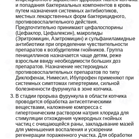
и попадания бактериальных компонентов в кровь
путем назначения системных антибиотиков,
местных лекарственных форм бактерицидного,
противовоспалительного действия.
Предпочтительно принимают цефалоспорины
(Цефаклор, Цефалексин), макролиды
(Эритромицин, Азитромицин) и сульфаниламидные
антибиотики при определении чувствительности
препаратов к возбудителям гнойников. Группа
пенициллинов назначается чаще детям, реже
взрослым ввиду необходимости больших доз
препаратов. Назначение нестероидных
противовоспалительных препаратов по типу
Диклофенак, Нимесил, Ибупрофен применяют при
системных симптомах гипертермии, сильной
болезненности фурункула в зоне копчика.
В стадии прорыва фурункула в области копчика
проводится обработка антисептическими
веществами, наложение компресса с
гипертоническим раствором натрия хлорида для
стимуляции отхождения чужеродных гнойных
частиц с очищающейся раны, закладывание мазей
для уменьшения воспаления и ускорении
регенерации пораженного участка. Для обработки