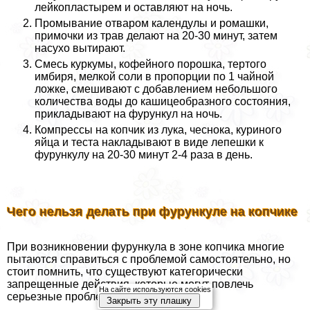
лейкопластырем и оставляют на ночь.
Промывание отваром календулы и ромашки,
примочки из трав делают на 20-30 минут, затем
насухо вытирают.
Смесь куркумы, кофейного порошка, тертого
имбиря, мелкой соли в пропорции по 1 чайной
ложке, смешивают с добавлением небольшого
количества воды до кашицеобразного состояния,
прикладывают на фурункул на ночь.
Компрессы на копчик из лука, чеснока, куриного
яйца и теста накладывают в виде лепешки к
фурункулу на 20-30 минут 2-4 раза в день.
Чего нельзя делать при фурункуле на копчике
При возникновении фурункула в зоне копчика многие
пытаются справиться с проблемой самостоятельно, но
стоит помнить, что существуют категорически
запрещенные действия, которые могут повлечь
На сайте используются cookies
серьезные проблемы для здоровья:
Закрыть эту плашку