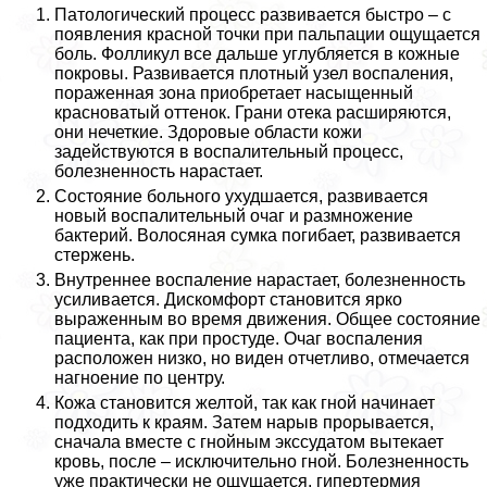
Патологический процесс развивается быстро – с
появления красной точки при пальпации ощущается
боль. Фолликул все дальше углубляется в кожные
покровы. Развивается плотный узел воспаления,
пораженная зона приобретает насыщенный
красноватый оттенок. Грани отека расширяются,
они нечеткие. Здоровые области кожи
задействуются в воспалительный процесс,
болезненность нарастает.
Состояние больного ухудшается, развивается
новый воспалительный очаг и размножение
бактерий. Волосяная сумка погибает, развивается
стержень.
Внутреннее воспаление нарастает, болезненность
усиливается. Дискомфорт становится ярко
выраженным во время движения. Общее состояние
пациента, как при простуде. Очаг воспаления
расположен низко, но виден отчетливо, отмечается
нагноение по центру.
Кожа становится желтой, так как гной начинает
подходить к краям. Затем нарыв прорывается,
сначала вместе с гнойным экссудатом вытекает
кровь, после – исключительно гной. Болезненность
уже пpaктически не ощущается, гипертермия