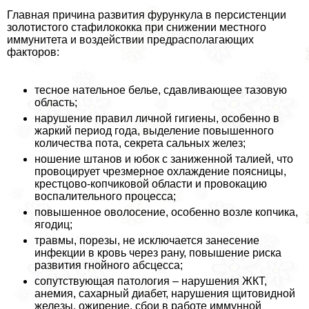
Главная причина развития фурункула в персистенции
золотистого стафилококка при снижении местного
иммунитета и воздействии предрасполагающих
факторов:
тесное нательное белье, сдавливающее тазовую
область;
нарушение правил личной гигиены, особенно в
жаркий период года, выделение повышенного
количества пота, секрета сальных желез;
ношение штанов и юбок с заниженной талией, что
провоцирует чрезмерное охлаждение поясницы,
крестцово-копчиковой области и провокацию
воспалительного процесса;
повышенное оволосение, особенно возле копчика,
ягoдиц;
травмы, порезы, не исключается занесение
инфекции в кровь через рану, повышение риска
развития гнойного абсцесса;
сопутствующая патология – нарушения ЖКТ,
анемия, сахарный диабет, нарушения щитовидной
железы, ожирение, сбои в работе иммунной