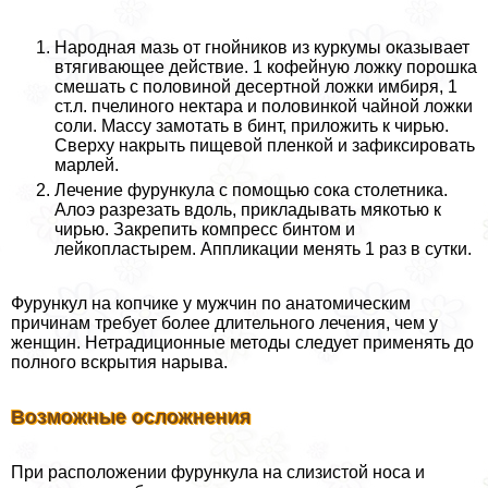
Народная мазь от гнойников из куркумы оказывает
втягивающее действие. 1 кофейную ложку порошка
смешать с половиной десертной ложки имбиря, 1
ст.л. пчелиного нектара и половинкой чайной ложки
соли. Массу замотать в бинт, приложить к чирью.
Сверху накрыть пищевой пленкой и зафиксировать
марлей.
Лечение фурункула с помощью сока столетника.
Алоэ разрезать вдоль, прикладывать мякотью к
чирью. Закрепить компресс бинтом и
лейкопластырем. Аппликации менять 1 раз в сутки.
Фурункул на копчике у мужчин по анатомическим
причинам требует более длительного лечения, чем у
женщин. Нетрадиционные методы следует применять до
полного вскрытия нарыва.
Возможные осложнения
При расположении фурункула на слизистой носа и