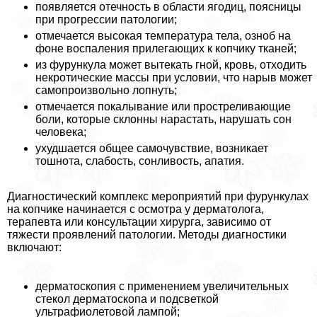
появляется отечность в области ягoдиц, поясницы
при прогрессии патологии;
отмечается высокая температура тела, озноб на
фоне воспаления прилегающих к копчику тканей;
из фурункула может вытекать гной, кровь, отходить
некротические массы при условии, что нарыв может
самопроизвольно лопнуть;
отмечается покалывание или простреливающие
боли, которые склонны нарастать, нарушать сон
человека;
ухудшается общее самочувствие, возникает
тошнота, слабость, сонливость, апатия.
Диагностический комплекс мероприятий при фурункулах
на копчике начинается с осмотра у дерматолога,
терапевта или консультации хирурга, зависимо от
тяжести проявлений патологии. Методы диагностики
включают:
дерматоскопия с применением увеличительных
стекол дерматоскопа и подсветкой
ультрафиолетовой лампой;