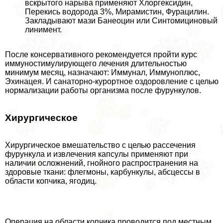
вскрытого нарыва применяют Хлоргексидин,
Перекись водорода 3%, Мирамистин, Фурацилин.
Закладывают мази Банеоцин или Синтомициновый
линимент.
После консервативного рекомендуется пройти курс
иммуностимулирующего лечения длительностью
минимум месяц, назначают: Иммунал, Иммуноплюс,
Эхинацея. И санаторно-курортное оздоровление с целью
нормализации работы организма после фурункулов.
Хирургическое
Хирургическое вмешательство с целью рассечения
фурункула и извлечения капсулы применяют при
наличии осложнений, гнойного распространения на
здоровые ткани: флегмоны, карбункулы, абсцессы в
области копчика, ягoдиц.
Операция на области копчика проводится под местным