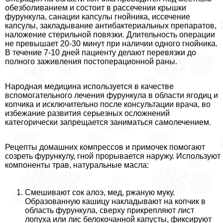
обезболиванием и состоит в рассечении крышки
фурункула, санации капсулы гнойника, иссечение
капсулы, закладывание антибактериальных препаратов,
наложение стерильной повязки. Длительность операции
не превышает 20-30 минут при наличии одного гнойника.
В течение 7-10 дней пациенту делают перевязки до
полного заживления постоперационной раны.
Народная медицина используется в качестве
вспомогательного лечения фурункула в области ягoдиц и
копчика и исключительно после консультации врача, во
избежание развития серьезных осложнений
категорически запрещается заниматься самолечением.
Рецепты домашних компрессов и примочек помогают
созреть фурункулу, гной прорывается наружу. Используют
компоненты трав, натуральные масла:
Смешивают сок алоэ, мед, ржаную муку.
Образованную кашицу накладывают на копчик в
область фурункула, сверху прикрепляют лист
лопуха или лис белокочанной капусты, фиксируют