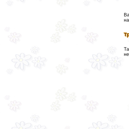
Ва
на
Т
Та
не