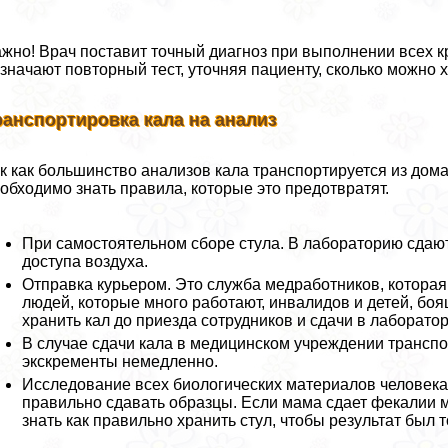
жно! Врач поставит точный диагноз при выполнении всех к
значают повторный тест, уточняя пациенту, сколько можно х
ранспортировка кала на анализ
к как большинство анализов кала трaнcпортируется из дома
обходимо знать правила, которые это предотвратят.
При самостоятельном сборе стула. В лабораторию сдают
доступа воздуха.
Отправка курьером. Это служба медработников, которая
людей, которые много работают, инвалидов и детей, боя
хранить кал до приезда сотрудников и сдачи в лаборато
В случае сдачи кала в медицинском учреждении трaнcпо
экскременты немедленно.
Исследование всех биологических материалов человека з
правильно сдавать образцы. Если мама сдает фекалии 
знать как правильно хранить стул, чтобы результат был 