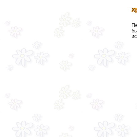
Х
Пе
бы
ис