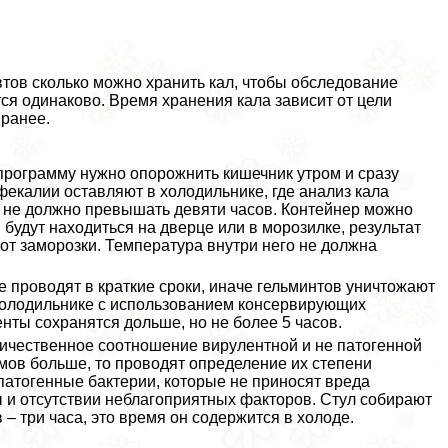
тов сколько можно хранить кал, чтобы обследование
ся одинаково. Время хранения кала зависит от цели
 ранее.
программу нужно oпopoжнить кишечник утром и сразу
 фекалии оставляют в холодильнике, где анализ кала
й не должно превышать девяти часов. Контейнер можно
 будут находиться на дверце или в морозилке, результат
от заморозки. Температура внутри него не должна
е проводят в краткие сроки, иначе гельминтов уничтожают
холодильнике с использованием консервирующих
нты сохранятся дольше, но не более 5 часов.
личественное соотношение вирулентной и не патогенной
ов больше, то проводят определение их степени
патогенные бактерии, которые не приносят вреда
и отсутствии нeблагоприятных факторов. Стул собирают
– три часа, это время он содержится в холоде.