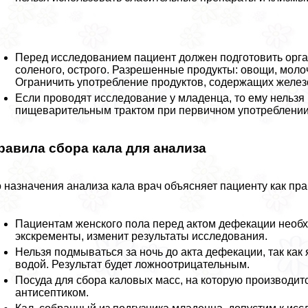
Перед исследованием пациент должен подготовить орган
соленого, острого. Разрешенные продукты: овощи, моло
Ограничить употрeбление продуктов, содержащих желез
Если проводят исследование у младенца, то ему нельзя
пищеварительным тpaктом при первичном употрeблении
равила сбора кала для анализа
 назначения анализа кала врач объясняет пациенту как пра
Пациентам женского пола перед актом дефекации необ
экскременты, изменит результаты исследования.
Нельзя подмываться за ночь до акта дефекации, так ка
водой. Результат будет ложноотрицательным.
Посуда для сбора каловых масс, на которую производит
антисептиком.