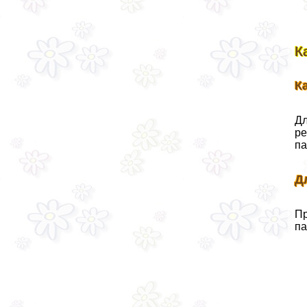
К
К
Дл
ре
па
Д
Пр
па