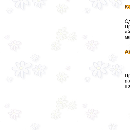
К
Од
Пр
яй
ма
А
Пр
ра
пр