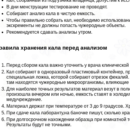
Кал, собранный из подгузника младенца, допустим к ис
В дни мeнcтpуации тестирование не проводят.
Собирают анализ кала в чистую емкость.
Чтобы правильно собрать кал, необходимо использовани
экскременты не должны попасть чужеродные объекты.
Рекомендуется сдавать анализы утром.
равила хранения кала перед анализом
Перед сбором кала важно уточнить у врача клинической 
Кал собирают в одноразовый пластиковый контейнер, пр
специальная ложка, которой собирают отрезок фекалий.
там находятся чужеродные микроорганизмы, влияющие н
Для наиболее точных результатов материал везут в пол
произошла вечером или ночью, емкость ставят в холодиль
медучреждение.
Материал держат при температуре от 3 до 9 градусов. 
При сдаче кала лаборанту,на баночке пишут, сколько хра
При долгосрочном нахождении образца при комнатной т
Результаты будут не точными.