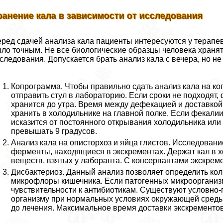
ранение кала в зависимости от исследования
ред сдачей анализа кала пациенты интересуются у терапев
ло точным. Не все биологические образцы человека хранят
следования. Допускается брать анализ кала с вечера, но не
Копрограмма. Чтобы правильно сдать анализ кала на ко
отправить стул в лабораторию. Если сроки не подходят,
хранится до утра. Время между дефекацией и доставко
хранить в холодильнике на главной полке. Если фекалии
исказится от постоянного открывания холодильника или 
превышать 9 градусов.
Анализ кала на описторхоз и яйца глистов. Исследовани
ферменты, находящиеся в экскрементах. Держат кал в 
веществ, взятых у лаборанта. С консервантами экскреме
Дисбактериоз. Данный анализ позволяет определить ко
микрофлоры кишечника. Если патогенных микроорганизм
чувствительности к антибиотикам. Существуют условно-
организму при нормальных условиях окружающей среды 
до лечения. Максимальное время доставки экскрементов 