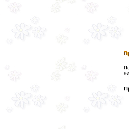
П
Пе
не
П