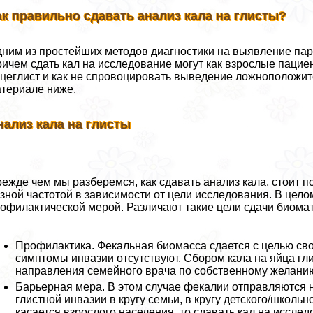
ак правильно сдавать анализ кала на глисты?
ним из простейших методов диагностики на выявление пара
ичем сдать кал на исследование могут как взрослые пациен
цеглист и как не спровоцировать выведение ложноположите
териале ниже.
нализ кала на глисты
ежде чем мы разберемся, как сдавать анализ кала, стоит по
зной частотой в зависимости от цели исследования. В цело
офилактической мерой. Различают такие цели сдачи биома
Профилактика. Фекальная биомасса сдается с целью св
симптомы инвазии отсутствуют. Сбором кала на яйца гли
направления семейного врача по собственному желанию. 
Барьерная мера. В этом случае фекалии отправляются
глистной инвазии в кругу семьи, в кругу детского/школьно
касается взрослого населения, то сдавать кал на иссл