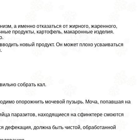
изм, а именно отказаться от жирного, жаренного,
чные продукты, картофель, макаронные изделия.
о.
 вводить новый продукт. Он может плохо усваиваться
.
вильно собрать кал.
ходимо oпopoжнить мочевой пузырь. Моча, попавшая на
к яйца паразитов, находящиеся на сфинктере смоются
ся дефекация, должна быть чистой, обработанной