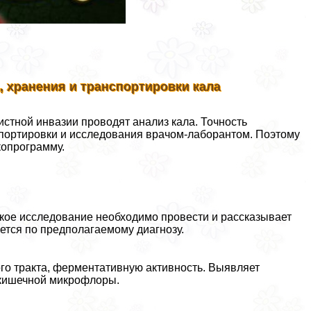
, хранения и трaнcпортировки кала
стной инвазии проводят анализ кала. Точность
нcпортировки и исследования врачом-лаборантом. Поэтому
копрограмму.
акое исследование необходимо провести и рассказывает
яется по предполагаемому диагнозу.
го тpaкта, ферментативную активность. Выявляет
е кишечной микрофлоры.