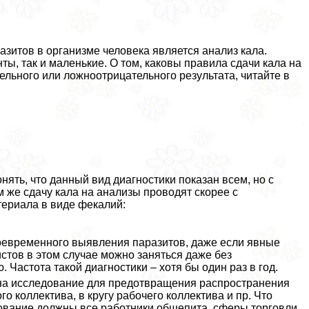
зитов в организме человека является анализ кала.
ты, так и маленькие. О том, каковы правила сдачи кала на
льного или ложноотрицательного результата, читайте в
нять, что данный вид диагностики показан всем, но с
м же сдачу кала на анализы проводят скорее с
териала в виде фекалий:
оевременного выявления паразитов, даже если явные
стов в этом случае можно заняться даже без
Частота такой диагностики – хотя бы один раз в год.
 на исследование для предотвращения распространения
го коллектива, в кругу рабочего коллектива и пр. Что
едование должны все работники общепита, сферы торговли,