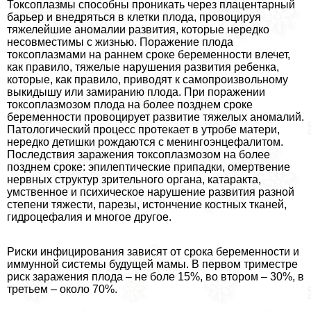
Токсоплазмы способны проникать через плацентарный
барьер и внедряться в клетки плода, провоцируя
тяжелейшие аномалии развития, которые нередко
несовместимы с жизнью. Поражение плода
токсоплазмами на раннем сроке беременности влечет,
как правило, тяжелые нарушения развития ребенка,
которые, как правило, приводят к самопроизвольному
выкидышу или замиранию плода. При поражении
токсоплазмозом плода на более позднем сроке
беременности провоцирует развитие тяжелых аномалий.
Патологический процесс протекает в утробе матери,
нередко детишки рождаются с менингоэнцефалитом.
Последствия заражения токсоплазмозом на более
позднем сроке: эпилептические припадки, омертвение
нервных структур зрительного органа, катаpaкта,
умственное и психическое нарушение развития разной
степени тяжести, парезы, истончение костных тканей,
гидроцефалия и многое другое.
Риски инфицирования зависят от срока беременности и
иммунной системы будущей мамы. В первом триместре
риск заражения плода – не боле 15%, во втором – 30%, в
третьем – около 70%.