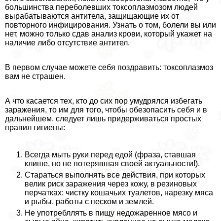
большинства переболевших токсоплазмозом людей
выpaбатываются антитела, защищающие их от
повторного инфицирования. Узнать о том, болели вы или
нет, можно только сдав анализ крови, который укажет на
наличие либо отсутствие антител.
В первом случае можете себя поздравить: токсоплазмоз
вам не страшен.
А что касается тех, кто до сих пор умудрялся избегать
заражения, то им для того, чтобы обезопасить себя и в
дальнейшем, следует лишь придерживаться простых
правил гигиены:
Всегда мыть руки перед едой (фраза, ставшая
клише, но не потерявшая своей актуальности!).
Стараться выполнять все действия, при которых
велик риск заражения через кожу, в резиновых
перчатках: чистку кошачьих туалетов, нарезку мяса
и рыбы, работы с песком и землей.
Не употрeбллять в пищу недожаренное мясо и