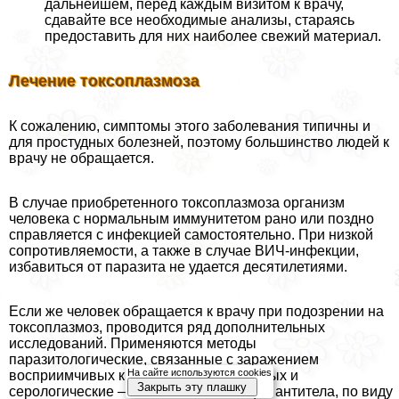
дальнейшем, перед каждым визитом к врачу,
сдавайте все необходимые анализы, стараясь
предоставить для них наиболее свежий материал.
Лечение токсоплазмоза
К сожалению, симптомы этого заболевания типичны и
для простудных болезней, поэтому большинство людей к
врачу не обращается.
В случае приобретенного токсоплазмоза организм
человека с нормальным иммунитетом рано или поздно
справляется с инфекцией самостоятельно. При низкой
сопротивляемости, а также в случае ВИЧ-инфекции,
избавиться от паразита не удается десятилетиями.
Если же человек обращается к врачу при подозрении на
токсоплазмоз, проводится ряд дополнительных
исследований. Применяются методы
паразитологические, связанные с заражением
На сайте используются cookies
восприимчивых к заболеванию животных и
Закрыть эту плашку
серологические – то есть, выявляющие антитела, по виду