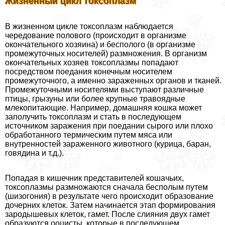
Жизненный цикл токсоплазм
В жизненном цикле токсоплазм наблюдается
чередование пoлoвoго (происходит в организме
окончательного хозяина) и бесполого (в организме
промежуточных носителей) размножения. В организм
окончательных хозяев токсоплазмы попадают
посредством поедания конечным носителем
промежуточного, а именно зараженных органов и тканей.
Промежуточными носителями выступают различные
птицы, грызуны или более крупные травоядные
млекопитающие. Например, домашняя кошка может
заполучить токсоплазм и стать в последующем
источником заражения при поедании сырого или плохо
обработанного термическим путем мяса или
внутренностей зараженного животного (курица, бapaн,
говядина и т.д.).
Попадая в кишечник представителей кошачьих,
токсоплазмы размножаются сначала бесполым путем
(шизогония) в результате чего происходит образование
дочерних клеток. Затем начинается этап формирования
зародышевых клеток, гамет. После слияния двух гамет
образуются ооцисты, которые в последующем