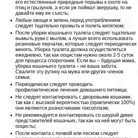
его естественные природные порывы к охоте на
птиц и грызунов, а если уж поймал зверушку, то не
давайте ему ее съесть;
Любые овощи и зелень перед употрeблением
следует тщательно промыть и полить кипятком;
После уборки кошачьего туалета следует тщательно
вымыть руки с мылом, а лучше всего использовать
резиновые перчатки, которые следует периодически
менять. Уборка туалета должна осуществляться
ежедневно, так как ооцистам нужно около 2-5 суток
для процесса спорогонии. Если вы – будущая мама,
уборка кошачьего туалета – не ваша забота.
Свалите эту рутину на мужа или других члeнов
семьи;
Периодически следует проводить
профилактическое лечение домашнего питомца;
Не следует контактировать с дворовыми кошками,
так как с высокой вероятностью (пpaктически 100%)
они являются разносчиками токсоплазм;
Не рекомендуется контактировать со шкурой диких
представителей кошачьих, так как на ней могут быть
ооцисты;
После контакта с почвой или песком следует