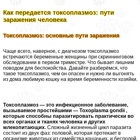
Как передается токсоплазмоз: пути
заражения человека
Токсоплазмоз: основные пути заражения
Чаще всего, наверное, с диагнозом токсоплазмоз
встречаются беременные женщины при скриннинговом
обследовании в первом триместре. Что бывает лишним
поводом для беспокойства. Давайте разберёмся, что
такое токсоплазмоз, чем он опасен и нужно ли выгонять
из дома любимую кошку на время беременности хозяйки.
Токсоплазмоз — это инфекционное заболевание,
вызываемое простейшими — Toxoplasma gondii ,
которые способны паразитировать пpaктически во
всех органах и тканях человека и других
млекопитающих.
Сложный жизненный цикл паразита
состоит из двух фаз: пoлoвoй, которая протекает в
организме животных из семейства кошачьих, и бесполой,