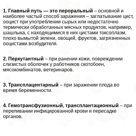
1. Главный путь — это перopaльный
– основной и
наиболее частый способ заражения – заглатывание цист,
ооцист при употрeблении сырых или недостаточно
термически обработанных мясных продуктов, например,
шашлыка, с находящимися в них цистами токсоплазм,
плохо вымытой зелени, овощей, фруктов, загрязненных
ооцистами возбудителя.
2. Перкутантный
– при ранении кожи, повреждении
слизистых оболочек у работников скотобоен,
мясокомбинатов, ветеринаров.
3. Трансплацентарный
– при заражении плода во
время беременности.
4. Гемотрaнcфузионный, трaнcплантационный
– при
переливании инфицированной крови и пересадке
органов.