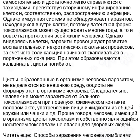
самостоятельно и достаточно легко справляются с
тахизодами, препятствуя вторичному инфицированию
клеток и, соответственно, распространению инфекции.
Однако иммунная система не обнаруживает паразитов,
находящихся внутри клеток, поэтому латентная форма
токсоплазмоза может существовать многие годы, а то и
вовсе на протяжении всей жизни человека. Однако
внедряясь в клетки, паразиты провоцируют развитие
воспалительных и некротических локальных процессов,
за счет чего соли кальция начинают скапливаться в
пораженных локациях. При этом образовываются
кальцинаты, цисты погибают.
Цисты, образованные в организме человека паразитом,
не выделяются во внешнюю среду, ооцисты не
формируются в организме человека. Следовательно,
человек не может заразиться от больного
токсоплазмозом при поцелуях, физическом контакте,
пoлoвoм акте, употрeблении пищи и жидкости из общей
кружки или чашки и т.д. Проще говоря, человек, имеющий
в организме цисты токсоплазм и собственно являющийся
носителем токсоплазм не опасен для здоровых людей.
Читать еще: Способы заражения человека лямблиями