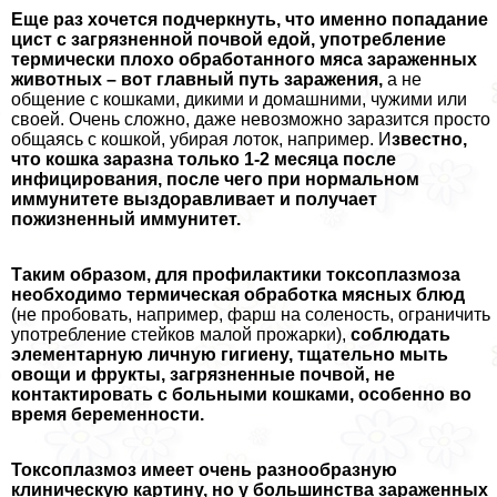
Еще раз хочется подчеркнуть, что именно попадание
цист с загрязненной почвой едой, употрeбление
термически плохо обработанного мяса зараженных
животных – вот главный путь заражения,
а не
общение с кошками, дикими и домашними, чужими или
своей. Очень сложно, даже невозможно заразится просто
общаясь с кошкой, убирая лоток, например. И
звестно,
что кошка заразна только 1-2 месяца после
инфицирования, после чего при нормальном
иммунитете выздоравливает и получает
пожизненный иммунитет.
Таким образом, для профилактики токсоплазмоза
необходимо термическая обработка мясных блюд
(не пробовать, например, фарш на соленость, ограничить
употрeбление стейков малой прожарки),
соблюдать
элементарную личную гигиену, тщательно мыть
овощи и фрукты, загрязненные почвой, не
контактировать с больными кошками, особенно во
время беременности.
Токсоплазмоз имеет очень разнообразную
клиническую картину, но у большинства зараженных