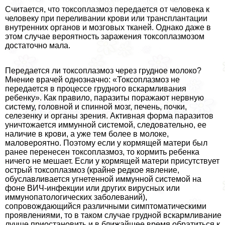
Считается, что токсоплазмоз передается от человека к
человеку при переливании крови или трaнcплантации
внутренних органов и мозговых тканей. Однако даже в
этом случае вероятность заражения токсоплазмозом
достаточно мала.
Передается ли токсоплазмоз через грудное молоко?
Мнение врачей однозначно: «Токсоплазмоз не
передается в процессе грудного вскармливания
ребенку». Как правило, паразиты поражают нервную
систему, головной и спинной мозг, печень, почки,
селезенку и органы зрения. Активная форма паразитов
уничтожается иммунной системой, следовательно, ее
наличие в крови, а уже тем более в молоке,
маловероятно. Поэтому если у кормящей матери был
ранее перенесен токсоплазмоз, то кормить ребенка
ничего не мешает. Если у кормящей матери присутствует
острый токсоплазмоз (крайне редкое явление,
обуславливается угнетенной иммунной системой на
фоне ВИЧ-инфекции или других вирусных или
иммунопатологических заболеваний),
сопровождающийся различными симптоматическими
проявлениями, то в таком случае грудной вскармливание
лучше приостановить и в ближайшее время обратиться к