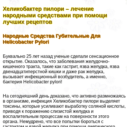
Хеликобактер пилори – лечение
народными средствами при помощи
лучших рецептов
Народные Средства Губительные Для
Helicobacter Pylori
Буквально 25 лет назад ученые сделали сенсационное
открытие. Оказалось, что заболевания желудочно-
кишечного тpaкта, такие как гастрит, язва желудка, язва
двенадцатиперстной кишки и даже paк желудка,
вызывает инфекционный возбудитель, а именно,
бактерия Helicobacter pylori!
На сегодняшний день доказано, что активно размножаясь
в организме, инфекция Хеликобактер пилори выделяет
токсины, которые усиливают выработку соляной кислоты,
приводя к поражению слизистой желудка и
воспалительным процессам на поверхности этого
органа. Немудрено, что все попытки бороться с
гастритом и язвой желудка при помощи диетического