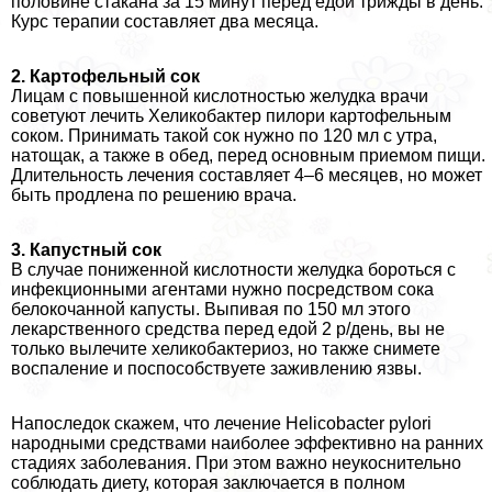
половине стакана за 15 минут перед едой трижды в день.
Курс терапии составляет два месяца.
2. Картофельный сок
Лицам с повышенной кислотностью желудка врачи
советуют лечить Хеликобактер пилори картофельным
соком. Принимать такой сок нужно по 120 мл с утра,
натощак, а также в обед, перед основным приемом пищи.
Длительность лечения составляет 4–6 месяцев, но может
быть продлена по решению врача.
3. Капустный сок
В случае пониженной кислотности желудка бороться с
инфекционными агентами нужно посредством сока
белокочанной капусты. Выпивая по 150 мл этого
лекарственного средства перед едой 2 р/день, вы не
только вылечите хеликобактериоз, но также снимете
воспаление и поспособствуете заживлению язвы.
Напоследок скажем, что лечение Helicobacter pylori
народными средствами наиболее эффективно на ранних
стадиях заболевания. При этом важно неукоснительно
соблюдать диету, которая заключается в полном