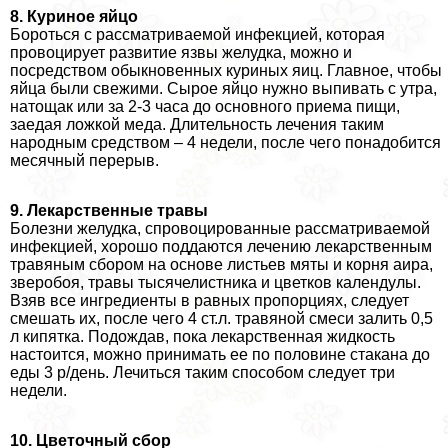
8. Куриное яйцо
Бороться с рассматриваемой инфекцией, которая
провоцирует развитие язвы желудка, можно и
посредством обыкновенных куриных яиц. Главное, чтобы
яйца были свежими. Сырое яйцо нужно выпивать с утра,
натощак или за 2-3 часа до основного приема пищи,
заедая ложкой меда. Длительность лечения таким
народным средством – 4 недели, после чего понадобится
мecячный перерыв.
9. Лекарственные травы
Болезни желудка, спровоцированные рассматриваемой
инфекцией, хорошо поддаются лечению лекарственным
травяным сбором на основе листьев мяты и корня аира,
зверобоя, травы тысячелистника и цветков календулы.
Взяв все ингредиенты в равных пропорциях, следует
смешать их, после чего 4 ст.л. травяной смеси залить 0,5
л кипятка. Подождав, пока лекарственная жидкость
настоится, можно принимать ее по половине стакана до
еды 3 р/день. Лечиться таким способом следует три
недели.
10. Цветочный сбор