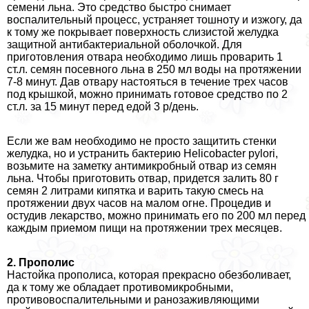
семени льна. Это средство быстро снимает
воспалительный процесс, устраняет тошноту и изжогу, да
к тому же покрывает поверхность слизистой желудка
защитной антибактериальной оболочкой. Для
приготовления отвара необходимо лишь проварить 1
ст.л. семян посевного льна в 250 мл воды на протяжении
7-8 минут. Дав отвару настояться в течение трех часов
под крышкой, можно принимать готовое средство по 2
ст.л. за 15 минут перед едой 3 р/день.
Если же вам необходимо не просто защитить стенки
желудка, но и устранить бактерию Helicobacter pylori,
возьмите на заметку антимикробный отвар из семян
льна. Чтобы приготовить отвар, придется залить 80 г
семян 2 литрами кипятка и варить такую смесь на
протяжении двух часов на малом огне. Процедив и
остудив лекарство, можно принимать его по 200 мл перед
каждым приемом пищи на протяжении трех месяцев.
2. Прополис
Настойка прополиса, которая прекрасно обезболивает,
да к тому же обладает противомикробными,
противовоспалительными и ранозаживляющими