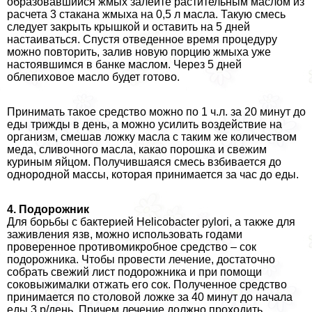
образовавшийся жмых залейте растительным маслом из
расчета 3 стакана жмыха на 0,5 л масла. Такую смесь
следует закрыть крышкой и оставить на 5 дней
настаиваться. Спустя отведенное время процедуру
можно повторить, залив новую порцию жмыха уже
настоявшимся в банке маслом. Через 5 дней
облепиховое масло будет готово.
Принимать такое средство можно по 1 ч.л. за 20 минут до
еды трижды в день, а можно усилить воздействие на
организм, смешав ложку масла с таким же количеством
меда, сливочного масла, какао порошка и свежим
куриным яйцом. Получившаяся смесь взбивается до
однородной массы, которая принимается за час до еды.
4. Подорожник
Для борьбы с бактерией Helicobacter pylori, а также для
заживления язв, можно использовать годами
проверенное противомикробное средство – сок
подорожника. Чтобы провести лечение, достаточно
собрать свежий лист подорожника и при помощи
соковыжималки отжать его сок. Полученное средство
принимается по столовой ложке за 40 минут до начала
еды 3 р/день. Причем лечение должно проходить