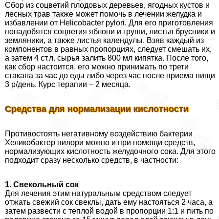
Сбор из соцветий плодовых деревьев, ягодных кустов и
лесных трав также может помочь в лечении желудка и
избавлении от Helicobacter pylori. Для его приготовления
понадобятся соцветия яблони и груши, листья брусники и
земляники, а также листья календулы. Взяв каждый из
компонентов в равных пропорциях, следует смешать их,
а затем 4 ст.л. сырья залить 800 мл кипятка. После того,
как сбор настоится, его можно принимать по трети
стакана за час до еды либо через час после приема пищи
3 р/день. Курс терапии – 2 месяца.
Средства для нормализации кислотности
Противостоять негативному воздействию бактерии
Хеликобактер пилори можно и при помощи средств,
нормализующих кислотность желудочного сока. Для этого
подходит сразу несколько средств, в частности:
1. Свекольный сок
Для лечения этим натуральным средством следует
отжать свежий сок свеклы, дать ему настояться 2 часа, а
затем развести с теплой водой в пропорции 1:1 и пить по