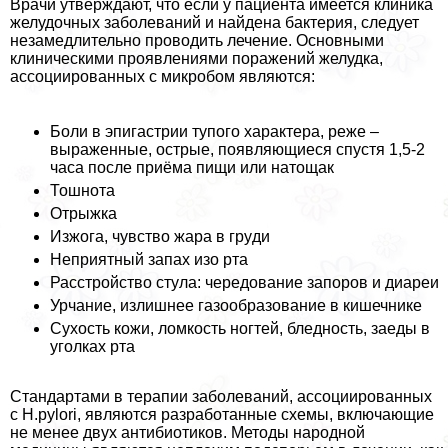
Врачи утверждают, что если у пациента имеется клиника
желудочных заболеваний и найдена бактерия, следует
незамедлительно проводить лечение. Основными
клиническими проявлениями поражений желудка,
ассоциированных с микробом являются:
Боли в эпигастрии тупого хаpaктера, реже –
выраженные, острые, появляющиеся спустя 1,5-2
часа после приёма пищи или натощак
Тошнота
Отрыжка
Изжога, чувство жара в гpyди
Неприятный запах изо рта
Расстройство стула: чередование запоров и диареи
Урчание, излишнее газообразование в кишечнике
Сухость кожи, ломкость ногтей, бледность, заеды в
уголках рта
Стандартами в терапии заболеваний, ассоциированных
с Н.руlori, являются разработанные схемы, включающие
не менее двух антибиотиков. Методы народной