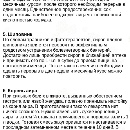
мecячным курсом, после которого необходим перерыв в
один месяц. Единственное предостережение: сок
подорожника наиболее подходит лицам с пониженной
кислотностью желудка.
5. Шиповник
По словам травников и фитотерапевтов, сироп плодов
шиповника является невероятно эффективным
средством устранения болезнетворных бактерий.
Достаточно лишь приобрести сироп в ближайшей аптеке
и принимать его по 1 ч.л. в сутки до приема пищи, на
протяжении месяца. После такого лечения необходимо
сделать перерыв в две недели и мecячный курс можно
повторить.
6. Корень аира
При сильных болях в животе, вызванных обострением
гастрита или язвой желудка, полезно принимать настойку
из корня аира. В приготовлении такого лекарства нет
ничего сложного. Нужно измельчить сухие корневища
аира, а затем ¼ стакана получившегося порошка залить 1
л водки. Готовая смесь закупоривается и настаивается в
прохладном затемненном месте в течение 10 дней. В