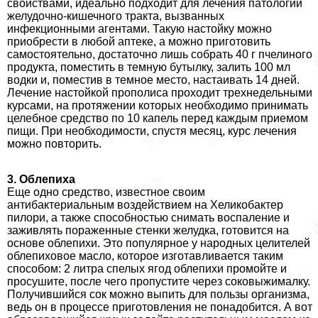
свойствами, идеально подходит для лечения патологий
желудочно-кишечного тpaкта, вызванных
инфекционными агентами. Такую настойку можно
приобрести в любой аптеке, а можно приготовить
самостоятельно, достаточно лишь собрать 40 г пчелиного
продукта, поместить в темную бутылку, залить 100 мл
водки и, поместив в темное место, настаивать 14 дней.
Лечение настойкой прополиса проходит трехнедельными
курсами, на протяжении которых необходимо принимать
целебное средство по 10 капель перед каждым приемом
пищи. При необходимости, спустя месяц, курс лечения
можно повторить.
3. Облепиха
Еще одно средство, известное своим
антибактериальным воздействием на Хеликобактер
пилори, а также способностью снимать воспаление и
заживлять пораженные стенки желудка, готовится на
основе облепихи. Это популярное у народных целителей
облепиховое масло, которое изготавливается таким
способом: 2 литра спелых ягод облепихи промойте и
просушите, после чего пропустите через соковыжималку.
Получившийся сок можно выпить для пользы организма,
ведь он в процессе приготовления не понадобится. А вот