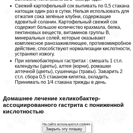
Свежий картофельный сок выпивать по 0,5 стакана
натощак один раз в сутки. Нельзя использовать для
отжатия сока зелёные клубни, содержащие
ядовитый соланин. Картофельный свежий сок
содержит большое количество крахмала, белка,
пектиновых веществ, витаминов группы В,
минеральных солей, которые оказывают
комплексное ранозаживляющее, противомикробное
действие, способствуют нормализации кислотности,
устраняют изжогу.
При хеликобактерных гастритах : смешать 1 ст.л.
календулы (цветы), алтея (корни), ромашки
аптечной (цветы), сушеницы (травы). Заварить 2
ст.л. сбора 0,5 стаканом кипятка, охладить.
Принимать по 1⁄4 стакана трижды в день.
Домашнее лечение хеликобактер-
ассоциированного гастрита с пониженной
кислотностью
На сайте используются cookies
Закрыть эту плашку