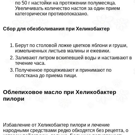
по 50 г настойки на протяжении полумесяца.
Увеличивать количество настоя за один прием
категорически противопоказано.
Сбор для обезболивания при Хеликобактер
Берут по столовой ложке цветков яблони и груши,
измельченных листьев малины и ежевики.
Заливают литром вскипевшей воды и настаивают в
течение часа.
Полученное процеживают и принимают по
полсткана до приема пищи.
Облепиховое масло при Хеликобактер
пилори
Избавление от Хеликобактер пилори и лечение
народными средствами редко обходятся без рецепта, о