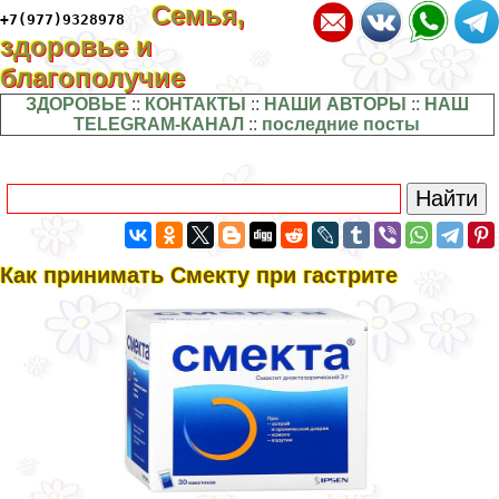
Семья,
+7(977)9328978
здоровье и
благополучие
ЗДОРОВЬЕ
::
КОНТАКТЫ
::
НАШИ АВТОРЫ
::
НАШ
TELEGRAM-КАНАЛ
::
последние посты
Как принимать Смекту при гастрите