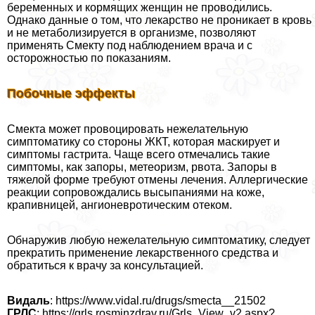
беременных и кормящих женщин не проводились.
Однако данные о том, что лекарство не проникает в кровь
и не метаболизируется в организме, позволяют
применять Смекту под наблюдением врача и с
осторожностью по показаниям.
Побочные эффекты
Смекта может провоцировать нежелательную
симптоматику со стороны ЖКТ, которая маскирует и
симптомы гастрита. Чаще всего отмечались такие
симптомы, как запоры, метеоризм, рвота. Запоры в
тяжелой форме требуют отмены лечения. Аллергические
реакции сопровождались высыпаниями на коже,
крапивницей, ангионевротическим отеком.
Обнаружив любую нежелательную симптоматику, следует
прекратить применение лекарственного средства и
обратиться к врачу за консультацией.
Видаль
: https://www.vidal.ru/drugs/smecta__21502
ГРЛС
: https://grls.rosminzdrav.ru/Grls_View_v2.aspx?