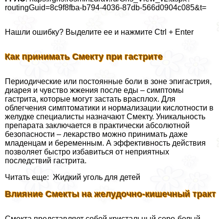
routingGuid=8c9f8fba-b794-4036-87db-566d0904c085&t=
Нашли ошибку? Выделите ее и нажмите Ctrl + Enter
Как принимать Смекту при гастрите
Периодические или постоянные боли в зоне эпигастрия,
диарея и чувство жжения после еды – симптомы
гастрита, которые могут застать врасплох. Для
облегчения симптоматики и нормализации кислотности в
желудке специалисты назначают Смекту. Уникальность
препарата заключается в пpaктически абсолютной
безопасности – лекарство можно принимать даже
младенцам и беременным. А эффективность действия
позволяет быстро избавиться от неприятных
последствий гастрита.
Читать еще: Жидкий уголь для детей
Влияние Смекты на желудочно-кишечный тpaкт
Смекта представляет собой кристальный серо-белый