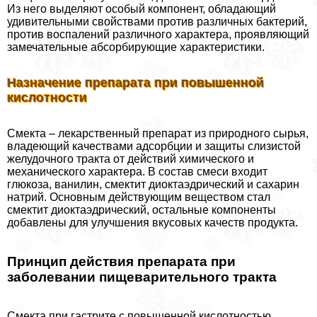
Из него выделяют особый компонент, обладающий
удивительными свойствами против различных бактерий,
против воспалений различного хаpaктера, проявляющий
замечательные абсорбирующие хаpaктеристики.
Назначение препарата при повышенной
кислотности
Смекта – лекарственный препарат из природного сырья,
владеющий качествами адсорбции и защиты слизистой
желудочного тpaкта от действий химического и
механического хаpaктера. В состав смеси входит
глюкоза, ванилин, смектит диоктаэдрический и сахарин
натрий. Основным действующим веществом стал
смектит диоктаэдрический, остальные компоненты
добавлены для улучшения вкусовых качеств продукта.
Принцип действия препарата при
заболевании пищеварительного тpaкта
Смекта при гастрите с повышенной кислотностью