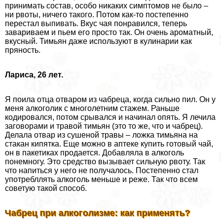
принимать состав, особо никаких симптомов не было –
ни рвоты, ничего такого. Потом как-то постепенно
перестал выпивать. Вкус чая понравился, теперь
завариваем и пьем его просто так. Он очень ароматный,
вкусный. Тимьян даже используют в кулинарии как
пряность.
Лариса, 26 лет.
Я поила отца отваром из чабреца, когда сильно пил. Он у
меня алкоголик с многолетним стажем. Раньше
кодировался, потом срывался и начинал опять. Я лечила
заговорами и травой тимьян (это то же, что и чабрец).
Делала отвар из сушеной травы – ложка тимьяна на
стакан кипятка. Еще можно в аптеке купить готовый чай,
он в пакетиках продается. Добавляла в алкоголь
понемногу. Это средство вызывает сильную рвоту. Так
что напиться у него не получалось. Постепенно стал
употрeбллять алкоголь меньше и реже. Так что всем
советую такой способ.
Чабрец при алкоголизме: как применять?