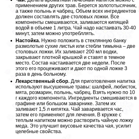
применением других трав. Берется золототысячник,
а также полынь и чабрец. Объем всех ингредиентов
должен составлять две столовых ложки. Все
компоненты смешиваются, заливаются кипящей
водой в объеме 1 литра. Чай надо настаивать 30-40
минут, затем можно употрeбллять.
Настойка.
Нужно положить в стеклянную банку
размолотые сухие листья или стeбли тимьяна – две
столовых ложки. Их заливают 200 мл водки,
закрывают плотной крышкой и ставят в темное
место. Состав настаивается две недели. После
этого его процеживают и дают по одной ложке 3
раза в день больному.
Лекарственный сбор.
Для приготовления напитка
используют высушенные травы: шалфей, любисток,
мята, розмарин, полынь, чабрец. Взять нужно по 10
г каждого компонента. Ингредиенты смешиваются в
графине или большом заварнике. Затем их
заливают 1,5 л кипятка. Чай заваривается час,
затем его применяют для лечения. В кружке с
теплым напитком можно растворить чайную ложку
меда. Это улучшит вкусовые качества чая, усилит
целебные свойства.