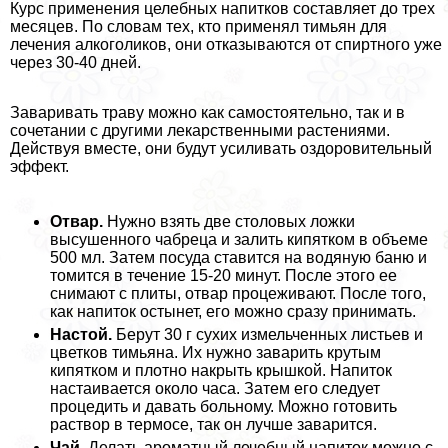
Курс применения целебных напитков составляет до трех
месяцев. По словам тех, кто применял тимьян для
лечения алкоголиков, они отказываются от спиртного уже
через 30-40 дней.
Заваривать траву можно как самостоятельно, так и в
сочетании с другими лекарственными растениями.
Действуя вместе, они будут усиливать оздоровительный
эффект.
Отвар.
Нужно взять две столовых ложки
высушенного чабреца и залить кипятком в объеме
500 мл. Затем посуда ставится на водяную баню и
томится в течение 15-20 минут. После этого ее
снимают с плиты, отвар процеживают. После того,
как напиток остынет, его можно сразу принимать.
Настой.
Берут 30 г сухих измельченных листьев и
цветков тимьяна. Их нужно заварить крутым
кипятком и плотно накрыть крышкой. Напиток
настаивается около часа. Затем его следует
процедить и давать больному. Можно готовить
раствор в термосе, так он лучше заварится.
Чай.
Делать ароматный лечебный напиток можно с