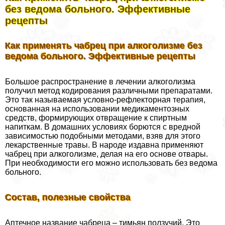
без ведома больного. Эффективные
рецепты
Как применять чабрец при алкоголизме без
ведома больного. Эффективные рецепты
Большое распространение в лечении алкоголизма
получил метод кодирования различными препаратами.
Это так называемая условно-рефлекторная терапия,
основанная на использовании медикаментозных
средств, формирующих отвращение к спиртным
напиткам. В домашних условиях борются с вредной
зависимостью подобными методами, взяв для этого
лекарственные травы. В народе издавна применяют
чабрец при алкоголизме, делая на его основе отвары.
При необходимости его можно использовать без ведома
больного.
Состав, полезные свойства
Аптечное название чабреца – тимьян ползучий. Это