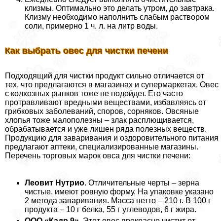
клизмы. Оптимально это делать утром, до завтpaка.
Клизму необходимо наполнить слабым раствором
соли, примерно 1 ч. л. на литр воды.
Как выбрать овес для чистки печени
Подходящий для чистки продукт сильно отличается от
тех, что предлагаются в магазинах и супермаркетах. Овес
с колхозных рынков тоже не подойдет. Его часто
протравливают вредными веществами, избавляясь от
грибковых заболеваний, споров, сорняков. Овсяные
хлопья тоже малополезны – злак расплющивается,
обpaбатывается и уже лишен ряда полезных веществ.
Продукцию для заваривания и оздоровительного питания
предлагают аптеки, специализированные магазины.
Перечень торговых марок овса для чистки печени:
Леовит Нутрио.
Отличительные черты – зерна
чистые, имеют ровную форму. На упаковке указано
2 метода заваривания. Масса нетто – 210 г. В 100 г
продукта – 10 г белка, 55 г углеводов, 6 г жира.
ООО «Кадр 9».
Этот овес прекрасно чистит от