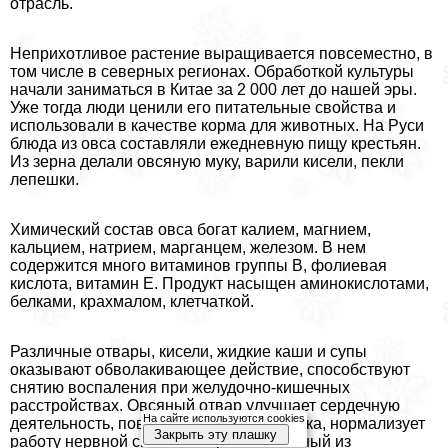
отрасль.
Неприхотливое растение выращивается повсеместно, в
том числе в северных регионах. Обработкой культуры
начали заниматься в Китае за 2 000 лет до нашей эры.
Уже тогда люди ценили его питательные свойства и
использовали в качестве корма для животных. На Руси
блюда из овса составляли ежедневную пищу крестьян.
Из зерна делали овсяную муку, варили кисели, пекли
лепешки.
Химический состав овса богат калием, магнием,
кальцием, натрием, марганцем, железом. В нем
содержится много витаминов группы В, фолиевая
кислота, витамин Е. Продукт насыщен аминокислотами,
белками, крахмалом, клетчаткой.
Различные отвары, кисели, жидкие каши и супы
оказывают обволакивающее действие, способствуют
снятию воспаления при желудочно-кишечных
расстройствах. Овсяный отвар улучшает сердечную
На сайте используются cookies
деятельность, повышает тонус кишечника, нормализует
Закрыть эту плашку
работу нервной системы. Приготовленный из