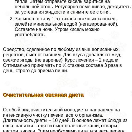
тепле. Затем отправьте кисель вариться на
небольшой огонь. Регулярно помешивая, дождитесь
загустевания жидкости и снимите ее с огня.
Засыпьте в тару 1,5 стакана овсяных хлопьев,
залейте минеральной водой (негазированной).
Оставьте на ночь. Утром кисель можно
употрeбллять.
Средство, сделанное по любому из вышеописанных
рецептов, пьют остывшим. Для вкуса добавляют мед,
свежие ягоды (не варенье). Курс лечения – 2 недели.
Оптимально принимать по ½ стакана состава 3 раза в
день, строго до приема пищи.
Очистительная овсяная диета
Особый вид очистительной монодиеты направлен на
интенсивную чистку печени, всего организма.
Длительность диеты – 10 дней. В основе лежат блюда из
овса, напитки – едят и пьют полезные каши, отвары,
настои, кисели. Этим необходимо питаться весь период