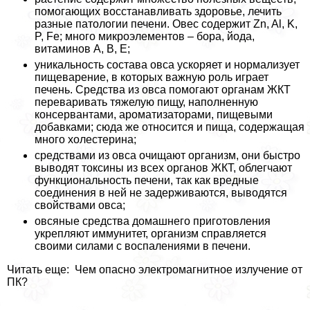
помогающих восстанавливать здоровье, лечить
разные патологии печени. Овес содержит Zn, Al, K,
P, Fe; много микроэлементов – бора, йода,
витаминов А, В, Е;
уникальность состава овса ускоряет и нормализует
пищеварение, в которых важную роль играет
печень. Средства из овса помогают органам ЖКТ
переваривать тяжелую пищу, наполненную
консервантами, ароматизаторами, пищевыми
добавками; сюда же относится и пища, содержащая
много холестерина;
средствами из овса очищают организм, они быстро
выводят токсины из всех органов ЖКТ, облегчают
функциональность печени, так как вредные
соединения в ней не задерживаются, выводятся
свойствами овса;
овсяные средства домашнего приготовления
укрепляют иммунитет, организм справляется
своими силами с воспалениями в печени.
Читать еще: Чем опасно электромагнитное излучение от
ПК?