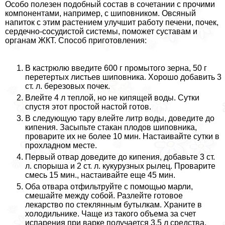
Особо полезен подобный состав в сочетании с прочими
компонентами, например, с шиповником. Овсяный
напиток с этим растением улучшит работу печени, почек,
сердечно-сосудистой системы, поможет суставам и
органам ЖКТ. Способ приготовления:
В кастрюлю введите 600 г промытого зерна, 50 г
перетертых листьев шиповника. Хорошо добавить 3
ст. л. березовых почек.
Влейте 4 л теплой, но не кипящей воды. Сутки
спустя этот простой настой готов.
В следующую тару влейте литр воды, доведите до
кипения. Засыпьте стакан плодов шиповника,
проварите их не более 10 мин. Настаивайте сутки в
прохладном месте.
Первый отвар доведите до кипения, добавьте 3 ст.
л. спорыша и 2 ст. л. кукурузных рылец. Проварите
смесь 15 мин., настаивайте еще 45 мин.
Оба отвара отфильтруйте с помощью марли,
смешайте между собой. Разлейте готовое
лекарство по стеклянным бутылкам. Храните в
холодильнике. Чаще из такого объема за счет
испарения при варке получается 3,5 л средства.