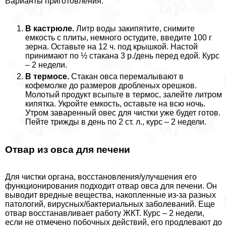
Варианты приготовления:
В кастрюле.
Литр воды закипятите, снимите
емкость с плиты, немного остудите, введите 100 г
зерна. Оставьте на 12 ч. под крышкой. Настой
принимают по ½ стакана 3 р./день перед едой. Курс
– 2 недели.
В термосе.
Стакан овса перемалывают в
кофемолке до размеров дробленых орешков.
Молотый продукт всыпьте в термос, залейте литром
кипятка. Укройте емкость, оставьте на всю ночь.
Утром заваренный овес для чистки уже будет готов.
Пейте трижды в день по 2 ст. л., курс – 2 недели.
Отвар из овса для печени
Для чистки органа, восстановления/улучшения его
функционирования подходит отвар овса для печени. Он
выводит вредные вещества, накопленные из-за разных
патологий, вирусных/бактериальных заболеваний. Еще
отвар восстанавливает работу ЖКТ. Курс – 2 недели,
если не отмечено побочных действий, его продлевают до