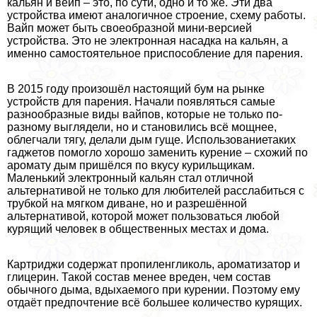
кальян и вейп – это, по сути, одно и то же. Эти два
устройства имеют аналогичное строение, схему работы.
Вайп может быть своеобразной мини-версией
устройства. Это не электронная насадка на кальян, а
именно самостоятельное приспособление для парения.
В 2015 году произошёл настоящий бум на рынке
устройств для парения. Начали появляться самые
разнообразные виды вайпов, которые не только по-
разному выглядели, но и становились всё мощнее,
облегчали тягу, делали дым гуще. Использованиетаких
гаджетов помогло хорошо заменить курение – схожий по
аромату дым пришёлся по вкусу курильщикам.
Маленький электронный кальян стал отличной
альтернативой не только для любителей расслабиться с
трубкой на мягком диване, но и разрешённой
альтернативой, которой может пользоваться любой
курящий человек в общественных местах и дома.
Картриджи содержат пропиленгликоль, ароматизатор и
глицерин. Такой состав менее вреден, чем состав
обычного дыма, вдыхаемого при курении. Поэтому ему
отдаёт предпочтение всё большее количество курящих.