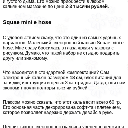
и густого дыма. Его можно приобрести в любом
кальянном магазине по цене
2-3 тысячи рублей
.
Squae mini e hose
С удовольствием скажу, что это один из самых удобных
вариантов. Маленький электронный кальян Squae mini e
hose. Мне сразу бросилась в глаза яркая упаковка с
рисунком. Думаю, что такой набор не стыдно подарить
другу или знакомому.
Что находится в стандартной комплектации? Сам
электронный кальян размером
18 см
, блок питания для
зарядки, инструкция и целых 3 картриджа. Да-да, они нам
экономят почти полторы тысячи рублей!
Плюсом можно сказать, что этот каль весит всего 60 гр.
Его основная часть декорирована софт-тач плетением,
которое позволяет надежно держать девайс в руке.
Ценник такого электронного кальяна уверенно держится