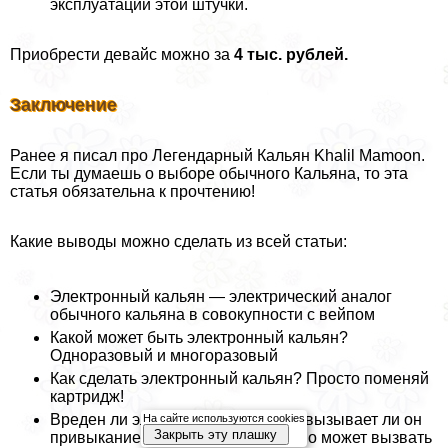
эксплуатации этой штучки.
Приобрести девайс можно за
4 тыс. рублей.
Заключение
Ранее я писал про Легендарный Кальян Khalil Mamoon.
Если ты думаешь о выборе обычного Кальяна, то эта
статья обязательна к прочтению!
Какие выводы можно сделать из всей статьи:
Электронный кальян — электрический аналог
обычного кальяна в совокупности с вейпом
Какой может быть электронный кальян?
Одноразовый и многоразовый
Как сделать электронный кальян? Просто поменяй
картридж!
Вреден ли электронный кальян, и вызывает ли он
На сайте используются cookies
Закрыть эту плашку
привыкание? Да, вреден. Спокойно может вызвать