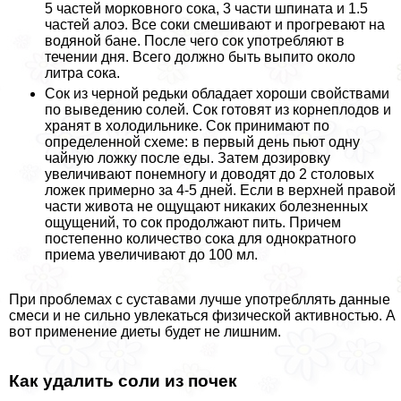
5 частей морковного сока, 3 части шпината и 1.5
частей алоэ. Все соки смешивают и прогревают на
водяной бане. После чего сок употрeбляют в
течении дня. Всего должно быть выпито около
литра сока.
Сок из черной редьки обладает хороши свойствами
по выведению солей. Сок готовят из корнеплодов и
хранят в холодильнике. Сок принимают по
определенной схеме: в первый день пьют одну
чайную ложку после еды. Затем дозировку
увеличивают понемногу и доводят до 2 столовых
ложек примерно за 4-5 дней. Если в верхней правой
части живота не ощущают никаких болезненных
ощущений, то сок продолжают пить. Причем
постепенно количество сока для однократного
приема увеличивают до 100 мл.
При проблемах с суставами лучше употрeбллять данные
смеси и не сильно увлекаться физической активностью. А
вот применение диеты будет не лишним.
Как удалить соли из почек