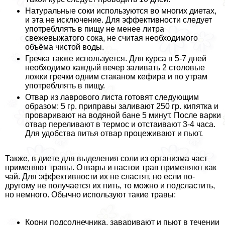
Натуральные соки используются во многих диетах,
и эта не исключение. Для эффективности следует
употрeбллять в пищу не менее литра
свежевыжатого сока, не считая необходимого
объёма чистой воды.
Гречка также используется. Для курса в 5-7 дней
необходимо каждый вечер заливать 2 столовые
ложки гречки одним стаканом кефира и по утрам
употрeбллять в пищу.
Отвар из лаврового листа готовят следующим
образом: 5 гр. приправы заливают 250 гр. кипятка и
проваривают на водяной бане 5 минут. После варки
отвар переливают в термос и отстаивают 3-4 часа.
Для удобства питья отвар процеживают и пьют.
Также, в диете для выделения соли из организма част
применяют травы. Отвары и настои трав применяют как
чай. Для эффективности их не сластят, но если по-
другому не получается их пить, то можно и подсластить,
но немного. Обычно используют такие травы:
Корни подсолнечника, заваривают и пьют в течении