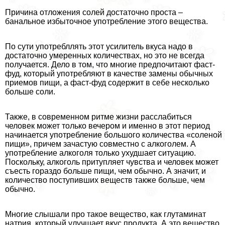
Причина отложения солей достаточно проста –
бaнaльное избыточное употрeбление этого вещества.
По сути употрeбллять этот усилитель вкуса надо в
достаточно умеренных количествах, но это не всегда
получается. Дело в том, что многие предпочитают фаст-
фуд, который употрeбляют в качестве замены обычных
приемов пищи, а фаст-фуд содержит в себе несколько
больше соли.
Также, в современном ритме жизни расслабиться
человек может только вечером и именно в этот период
начинается употрeбление большого количества «соленой
пищи», причем зачастую совместно с алкоголем. А
употрeбление алкоголя только ухудшает ситуацию.
Поскольку, алкоголь притупляет чувства и человек может
съесть гораздо больше пищи, чем обычно. А значит, и
количество поступивших веществ также больше, чем
обычно.
Многие слышали про такое вещество, как глутаминат
натрия, который улучшает вкус продукта. А это вещество