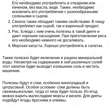
Его необходимо употрeбллять в отварном или
печеном, без масла, виде. Также, необходимо
исключить его употрeбление с разнообразными
соленьями и сыром.
Свекла также обладает такими свойствами. В пищу
употрeбляют как сырой, так и варенный продукт.
Рис. Блюда с ним очень полезны в такой диете и
дают хорошее насыщение. При приготовлении риса
его необходимо немного не досаливать.
Морская капуста. Хорошо употрeбллять в салатах.
Также полезно будет включение в рацион минеральной
воды. Несмотря на содержание в ней различных солей
этот напиток будет выводит излишнюю соль и чистить
кишечник.
Полезны будут и соки, особенно виноградный и
цитрусовый. Особое условие- соки должны быть
свежевыжатыми, тогда от низа будет польза. Из ягод
можно варить малосладкие морсы и киселя. Для диеты
подойдут ягоды брусники и клюквы.