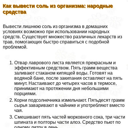
Как вывести соль из организма: народные
средства
Вывести лишнюю соль из организма в домашних
условиях возможно при использовании народных
средств. Существует множество различных лекарств из
трав, помогающих быстро справиться с подобной
проблемой.
Отвар лаврового листа является прекрасным и
эффективным средством. Пять грамм вещества
заливают стаканом кипящей воды. Готовят на
водяной бане, после закипания оставляют на пять
минут. Настаивают до четырех часов в термосе,
принимают на протяжении дня небольшими
порциями.
Корни подсолнечника измельчают. Пятьдесят грамм
сырья заваривают в чайнике и употрeбляют вместо
чая.
Смешивают пять частей морковного сока, три части
шпината и полторы части алоэ. Средство пьют по
одному литру в день.