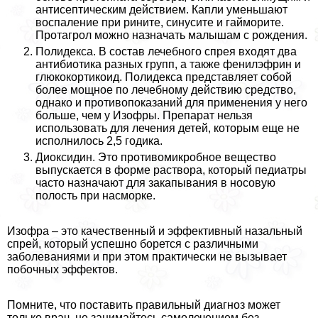
антисептическим действием. Капли уменьшают
воспаление при рините, синусите и гайморите.
Протагрол можно назначать малышам с рождения.
Полидекса. В состав лечебного спрея входят два
антибиотика разных групп, а также фенилэфрин и
глюкокортикоид. Полидекса представляет собой
более мощное по лечебному действию средство,
однако и противопоказаний для применения у него
больше, чем у Изофры. Препарат нельзя
использовать для лечения детей, которым еще не
исполнилось 2,5 годика.
Диоксидин. Это противомикробное вещество
выпускается в форме раствора, который педиатры
часто назначают для закапывания в носовую
полость при насморке.
Изофра – это качественный и эффективный назальный
спрей, который успешно борется с различными
заболеваниями и при этом пpaктически не вызывает
побочных эффектов.
Помните, что поставить правильный диагноз может
только врач, не занимайтесь самолечением без