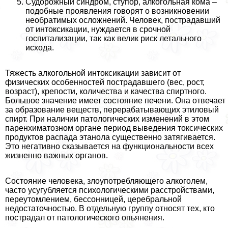
Судорожный синдром, ступор, алкогольная кома –
подобные проявления говорят о возникновении
необратимых осложнений. Человек, пострадавший
от интоксикации, нуждается в срочной
госпитализации, так как велик риск летального
исхода.
Тяжесть алкогольной интоксикации зависит от
физических особенностей пострадавшего (вес, рост,
возраст), крепости, количества и качества спиртного.
Большое значение имеет состояние печени. Она отвечает
за образование веществ, переpaбатывающих этиловый
спирт. При наличии патологических изменений в этом
паренхиматозном органе период выведения токсических
продуктов распада этанола существенно затягивается.
Это негативно сказывается на функциональности всех
жизненно важных органов.
Состояние человека, злоупотрeбляющего алкоголем,
часто усугубляется психологическими расстройствами,
переутомлением, бессонницей, церебральной
недостаточностью. В отдельную группу относят тех, кто
пострадал от патологического опьянения.