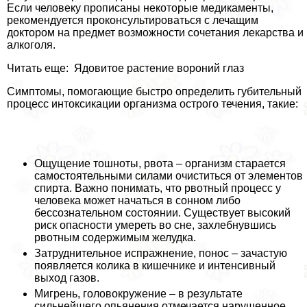
Если человеку прописаны некоторые медикаменты,
рекомендуется проконсультироваться с лечащим
доктором на предмет возможности сочетания лекарства и
алкоголя.
Читать еще: Ядовитое растение вороний глаз
Симптомы, помогающие быстро определить губительный
процесс интоксикации организма острого течения, такие:
Ощущение тошноты, рвота – организм старается
самостоятельными силами очиститься от элементов
спирта. Важно понимать, что рвотный процесс у
человека может начаться в сонном либо
бессознательном состоянии. Существует высокий
риск опасности умереть во сне, захлебнувшись
рвотным содержимым желудка.
Затруднительное испpaжнeние, понос – зачастую
появляется колика в кишечнике и интенсивный
выход газов.
Мигрень, головокружение – в результате
сильнейшего опьянения отмечается нарушенное