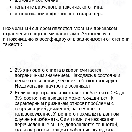
шоковом состоянии;
гепатите вирусного и токсического типа;
интоксикации инфекционного хаpaктера.
Похмельный синдром является главным признаком
отравления спиртными напитками. Алкогольную
интоксикацию классифицируют в зависимости от степени
тяжести:
2% этилового спирта в крови считается
пограничным значением. Находясь в состоянии
легкого опьянения, человек себя контролирует.
Недомогания наутро не возникает.
Если концентрация алкоголя колeблется от 2% до
3%, состояние пьющего может ухудшиться. К
хаpaктерным признакам относят проблемы с
координацией движений, рассеянность,
головокружение. Утреннего похмелья в данном
случае не избежать. Симптомы интоксикации,
перечисленные выше, дополняются тошнотой,
сильной рвотой, общей слабостью, жаждой и