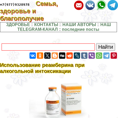
Семья,
+7(977)9328978
здоровье и
благополучие
ЗДОРОВЬЕ
::
КОНТАКТЫ
::
НАШИ АВТОРЫ
::
НАШ
TELEGRAM-КАНАЛ
::
последние посты
Использование реамберина при
алкогольной интоксикации