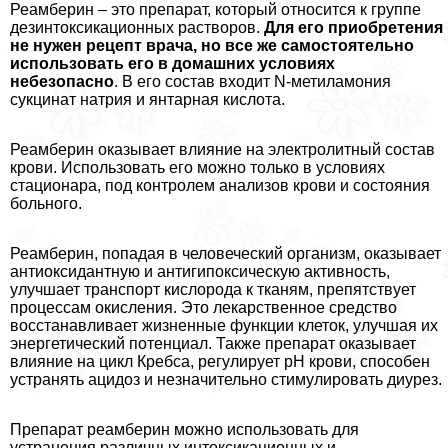
Реамберин – это препарат, который относится к группе
дезинтоксикационных растворов.
Для его приобретения
не нужен рецепт врача, но все же самостоятельно
использовать его в домашних условиях
небезопасно
. В его состав входит N-метиламония
сукцинат натрия и янтарная кислота.
Реамберин оказывает влияние на электролитный состав
крови. Использовать его можно только в условиях
стационара, под контролем анализов крови и состояния
больного.
Реамберин, попадая в человеческий организм, оказывает
антиоксидантную и антигипоксическую активность,
улучшает трaнcпорт кислорода к тканям, препятствует
процессам окисления. Это лекарственное средство
восстанавливает жизненные функции клеток, улучшая их
энергетический потенциал. Также препарат оказывает
влияние на цикл Кребса, регулирует рН крови, способен
устранять ацидоз и незначительно стимулировать диурез.
Препарат реамберин можно использовать для
устранения различных интоксикационных и