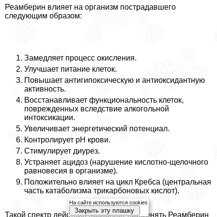
Реамберин влияет на организм пострадавшего
следующим образом:
Замедляет процесс окисления.
Улучшает питание клеток.
Повышает антигипоксическую и антиоксидантную
активность.
Восстанавливает функциональность клеток,
поврежденных вследствие алкогольной
интоксикации.
Увеличивает энергетический потенциал.
Контролирует рН крови.
Стимулирует диурез.
Устраняет ацидоз (нарушение кислотно-щелочного
равновесия в организме).
Положительно влияет на цикл Кребса (центральная
часть катаболизма трикарбоновых кислот).
На сайте используются cookies
Закрыть эту плашку
Такой спектр действия позволяет применять Реамберин