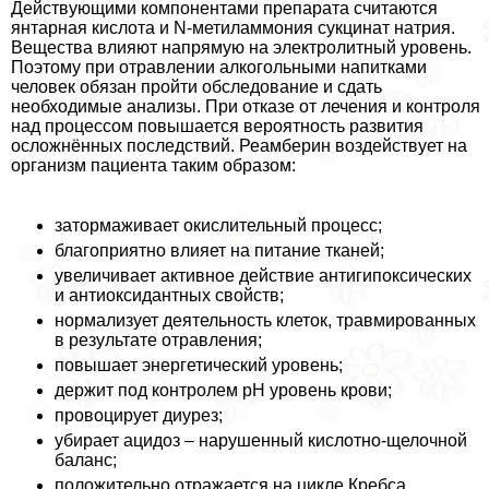
Действующими компонентами препарата считаются
янтарная кислота и N-метиламмония сукцинат натрия.
Вещества влияют напрямую на электролитный уровень.
Поэтому при отравлении алкогольными напитками
человек обязан пройти обследование и сдать
необходимые анализы. При отказе от лечения и контроля
над процессом повышается вероятность развития
осложнённых последствий. Реамберин воздействует на
организм пациента таким образом:
затормаживает окислительный процесс;
благоприятно влияет на питание тканей;
увеличивает активное действие антигипоксических
и антиоксидантных свойств;
нормализует деятельность клеток, травмированных
в результате отравления;
повышает энергетический уровень;
держит под контролем рН уровень крови;
провоцирует диурез;
убирает ацидоз – нарушенный кислотно-щелочной
баланс;
положительно отражается на цикле Кребса.