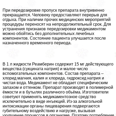
При передозировке пропуск препарата внутривенно
прекращается. Человеку предоставляют перерыв для
отдыха. При наличии прочих медицинских мероприятий
процедуры переносят на непродолжительный срок. Для
устранения признаков передозировки медикаментом
можно обойтись без дополнительных лечебных
компонентов. Состояние пациента улучшается после
назначенного временного периода.
В 1 л жидкости Реамберин содержит 15 мг действующего
вещества (сукцината натрия) и малое число
вспомогательных компонентов. Состав препарата –
хлорид магния, калия и хлорида, гидроксид натрия и
чистая вода. Медикамент не обладает специфическим
запахом и оттенком. Препарат производят в полимерной
ёмкости и в бутылях различного объёма. Изготовители
советуют применять медикаментозное средство
исключительно в виде инъекций. Из-за алкогольной
интоксикации органы пищеварения подвергаются
губительному воздействию и нагрузке, вызывая
ухудшение процессов в организме. Поэтому потрeбление