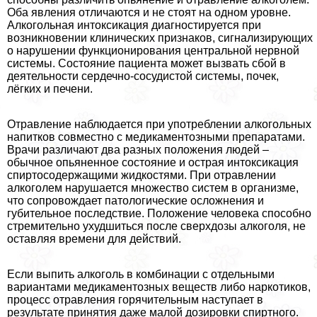
Оба явления отличаются и не стоят на одном уровне.
Алкогольная интоксикация диагностируется при
возникновении клинических признаков, сигнализирующих
о нарушении функционирования центральной нервной
системы. Состояние пациента может вызвать сбой в
деятельности сердечно-сосудистой системы, почек,
лёгких и печени.
Отравление наблюдается при употрeблении алкогольных
напитков совместно с медикаментозными препаратами.
Врачи различают два разных положения людей –
обычное опьяненное состояние и острая интоксикация
спиртосодержащими жидкостями. При отравлении
алкоголем нарушается множество систем в организме,
что сопровождает патологические осложнения и
губительное последствие. Положение человека способно
стремительно ухудшиться после сверхдозы алкоголя, не
оставляя времени для действий.
Если выпить алкоголь в комбинации с отдельными
вариантами медикаментозных веществ либо наркотиков,
процесс отравления горячительным наступает в
результате принятия даже малой дозировки спиртного.