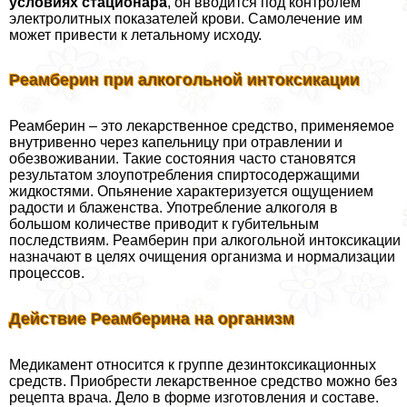
условиях стационара
, он вводится под контролем
электролитных показателей крови. Самолечение им
может привести к летальному исходу.
Реамберин при алкогольной интоксикации
Реамберин – это лекарственное средство, применяемое
внутривенно через капельницу при отравлении и
обезвоживании. Такие состояния часто становятся
результатом злоупотрeбления спиртосодержащими
жидкостями. Опьянение хаpaктеризуется ощущением
радости и блаженства. Употрeбление алкоголя в
большом количестве приводит к губительным
последствиям. Реамберин при алкогольной интоксикации
назначают в целях очищения организма и нормализации
процессов.
Действие Реамберина на организм
Медикамент относится к группе дезинтоксикационных
средств. Приобрести лекарственное средство можно без
рецепта врача. Дело в форме изготовления и составе.