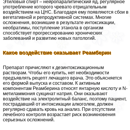
Этиловый спирт – нейропаралитический яд, регулярное
употрeбление которого чревато отрицательным
воздействием на ЦНС. Благодаря ему появляются сбои в
вегетативной и репродуктивной системах. Многие
осложнения, возникшие в результате интоксикации,
необратимы, поступление этанола в организм
способствует прогрессированию хронических
заболеваний и развитию новых патологий.
Какое воздействие оказывает Реамберин
Препарат причисляют к дезинтоксикационным
растворам. Чтобы его купить, нет необходимости
предъявлять рецепт лечащего врача. Это объясняется
его формой выпуска и составом. К активным
компонентам Реамберина относят янтарную кислоту и N-
метиламмония сукцинат натрия. Они оказывают
воздействие на электролитный баланс, поэтому пациент,
пострадавший от интоксикации алкоголем, должен
регулярно сдавать кровь на анализ. При отсутствии
лечебного контроля возрастает риск возникновения
серьезных осложнений.