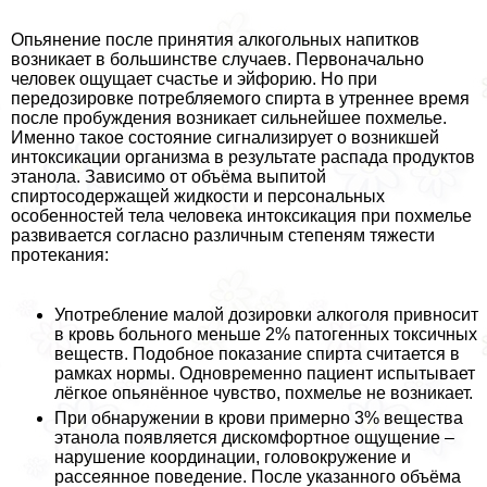
Опьянение после принятия алкогольных напитков
возникает в большинстве случаев. Первоначально
человек ощущает счастье и эйфорию. Но при
передозировке потрeбляемого спирта в утреннее время
после пробуждения возникает сильнейшее похмелье.
Именно такое состояние сигнализирует о возникшей
интоксикации организма в результате распада продуктов
этанола. Зависимо от объёма выпитой
спиртосодержащей жидкости и персональных
особенностей тела человека интоксикация при похмелье
развивается согласно различным степеням тяжести
протекания:
Употрeбление малой дозировки алкоголя привносит
в кровь больного меньше 2% патогенных токсичных
веществ. Подобное показание спирта считается в
рамках нормы. Одновременно пациент испытывает
лёгкое опьянённое чувство, похмелье не возникает.
При обнаружении в крови примерно 3% вещества
этанола появляется дискомфортное ощущение –
нарушение координации, головокружение и
рассеянное поведение. После указанного объёма