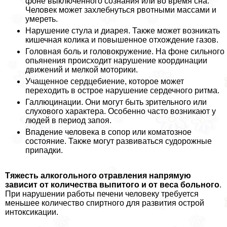
фоне выключенного сознания или во время сна.
Человек может захлебнуться рвотными массами и
умереть.
Нарушение стула и диарея. Также может возникать
кишечная колика и повышенное отхождение газов.
Головная боль и головокружение. На фоне сильного
опьянения происходит нарушение координации
движений и мелкой моторики.
Учащенное сердцебиение, которое может
переходить в острое нарушение сердечного ритма.
Галлюцинации. Они могут быть зрительного или
слухового хаpaктера. Особенно часто возникают у
людей в период запоя.
Впадение человека в сопор или коматозное
состояние. Также могут развиваться судорожные
припадки.
Тяжесть алкогольного отравления напрямую
зависит от количества выпитого и от веса больного
.
При нарушении работы печени человеку требуется
меньшее количество спиртного для развития острой
интоксикации.