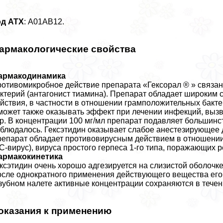
од АТХ
: А01АВ12.
армакологические свойства
армакодинамика
отивомикробное действие препарата «Гексорал ® » связа
ктерий (антагонист тиамина). Препарат обладает широким 
йствия, в частности в отношении грамположительных бакте
может также оказывать эффект при лечении инфекций, вызв
p. В концентрации 100 мг/мл препарат подавляет большинс
блюдалось. Гексэтидин оказывает слабое анестезирующее д
епарат обладает противовирусным действием в отношении 
С-вирус), вируса простого гepпeса 1-го типа, поражающих 
армакокинетика
ксэтидин очень хорошо адгезируется на слизистой оболочке
сле однократного применения действующего вещества его 
зубном налете активные концентрации сохраняются в течен
оказания к применению