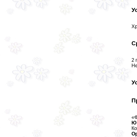
У
Хр
С
2 
Не
У
П
«Ф
Ю
Ко
О