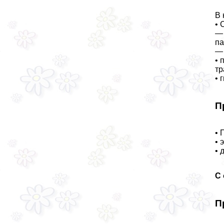
В 
• 
— 
па
— 
• 
тр
• 
П
• 
• 
• 
С
П