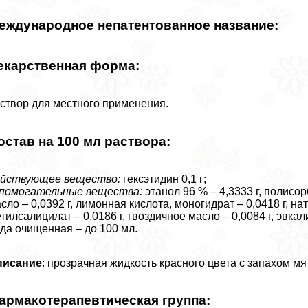
еждународное непатентованное название:
екарственная форма:
створ для местного применения.
остав на 100 мл раствора:
ействующее вещество:
гексэтидин 0,1 г;
спомогательные вещества:
этанол 96 % – 4,3333 г, полисор
сло – 0,0392 г, лимонная кислота, моногидрат – 0,0418 г, нат
тилсалицилат – 0,0186 г, гвоздичное масло – 0,0084 г, эвкали
да очищенная – до 100 мл.
писание
: прозрачная жидкость красного цвета с запахом мя
армакотерапевтическая группа: