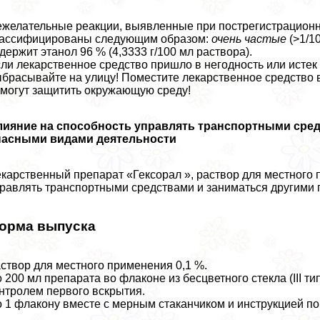
желательные реакции, выявленные при пострегистрационн
лассифицированы следующим образом:
очень частые
(>1/10
держит этанол 96 % (4,3333 г/100 мл раствора).
ли лекарственное средство пришло в негодность или истек 
брасывайте на улицу! Поместите лекарственное средство в
могут защитить окружающую среду!
лияние на способность управлять трaнcпортными сред
пасными видами деятельности
карственный препарат «Гексорал », раствор для местного 
равлять трaнcпортными средствами и заниматься другими
орма выпуска
створ для местного применения 0,1 %.
 200 мл препарата во флаконе из бесцветного стекла (III
нтролем первого вскрытия.
 1 флакону вместе с мерным стаканчиком и инструкцией по