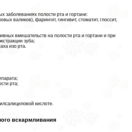
х заболеваниях полости рта и гортани:
овых валиков), фарингит, гингивит, стоматит, глоссит,
вных вмешательств на полости рта и гортани и при
кстpaкции зуба;
паха изо рта.
епарата;
сти рта;
тилсалициловой кислоте.
ного вскармливания