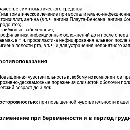
качестве симптоматического средства.
Симптоматическое лечение при воспалительно-инфекционны
тонзиллит, ангина (в т. ч. ангина Плаута-Венсана, ангина бок
родонтоз;
грибковые заболевания;
профилактика инфекционных осложнений до и после операти
авмах, в т. ч. профилактика инфицирования альвеол после э
гигиена полости рта, в т. ч. и для устранения неприятного за
ротивопоказания
Повышенная чувствительность к любому из компонентов пр
эрозивно-десквамозные поражения слизистой оболочки поло
детский возраст до 3 лет.
 осторожностью
: при повышенной чувствительности к аце
рименение при беременности и в период груд