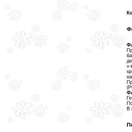
К
Ф
Ф
Пр
ба
де
» 
sp
на
Пр
(Р
Ф
Ге
По
В 
П