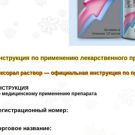
нструкция по применению лекарственного п
ексорал раствор — официальная инструкция по 
НСТРУКЦИЯ
о медицинскому применению препарата
егистрационный номер:
орговое название: