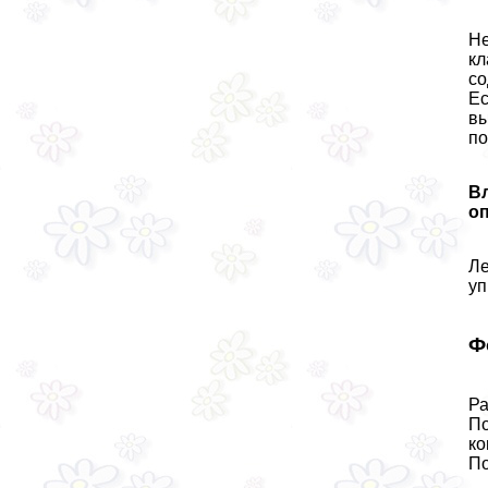
Не
к
со
Ес
вы
по
В
о
Ле
уп
Ф
Ра
По
ко
По