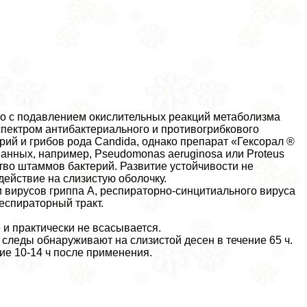
но с подавлением окислительных реакций метаболизма
спектром антибактериального и противогрибкового
рий и грибов рода Candida, однако препарат «Гексорал ®
анных, например, Pseudomonas aeruginosa или Proteus
тво штаммов бактерий. Развитие устойчивости не
ействие на слизистую оболочку.
вирусов гриппа А, респираторно-синцитиального вируса
респираторный тpaкт.
 и пpaктически не всасывается.
следы обнаруживают на слизистой десен в течение 65 ч.
ие 10-14 ч после применения.