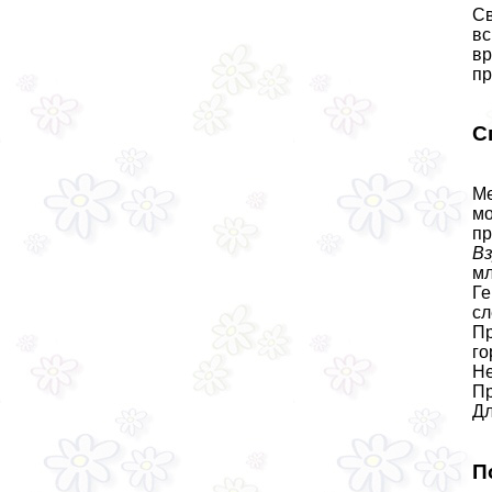
Св
вс
вр
пр
С
М
мо
пр
Вз
мл
Ге
сл
Пр
го
Не
Пр
Дл
П