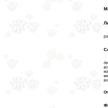
М
Л
ра
С
д
в
ма
ме
во
О
Ф