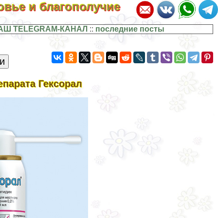
ровье и благополучие
АШ TELEGRAM-КАНАЛ
::
последние посты
епарата Гексорал