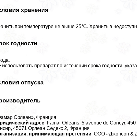
словия хранения
анить при температуре не выше 25°С. Хранить в недоступн
рок годности
года.
 использовать препарат по истечении срока годности, указа
словия отпуска
роизводитель
амар Орлеан», Франция
ридический адрес
: Famar Orleans, 5 avenue de Concyr, 45
нсир, 45071 Орлеан Седекс 2, Франция
рганизация, принимающая претензии
: ООО «Джонсон & Дж