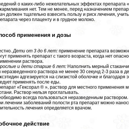
едений о каких-либо нежелательных эффектах препарата «Г
кармливания нет. Тем не менее, перед назначением преп
ач должен тщательно взвесить пользу и риск лечения, учи
епарата через плаценту и в грудное молоко.
пособ применения и дозы
естно.
Дети от 3 до 6 лет:
применение препарата возможно
гут применять препарат с такого возраста, когда нет опас
именении раствора.
рослые и дети старше 6 лет:
Наполнить мерный стаканчик 
 неразведенного раствора не менее 30 секунд 2-3 раза в де
ксэтидин адгезируется на слизистой оболочке и благодаря э
едует применять после еды.
епарат «Гексорал ® », раствор для местного применения м
ртани. Раствор нельзя проглатывать.
обходимо всегда пользоваться неразведениым раствором.
и лечении заболеваний полости рта препарат можно нанос
ительность лечения определяется врачом.
обочное действие