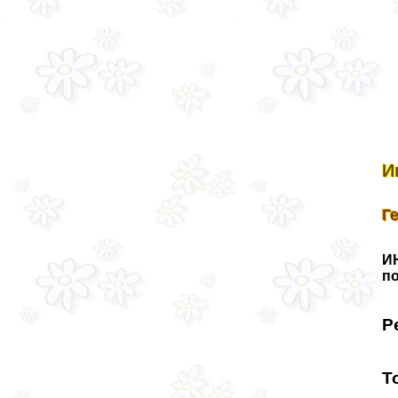
И
Г
И
п
Р
Т