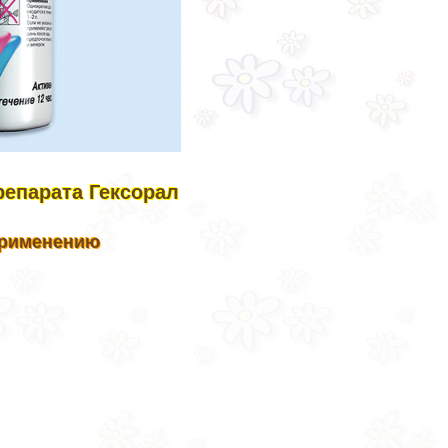
репарата Гексорал
применению