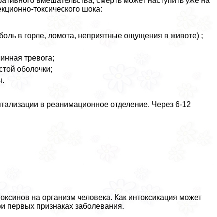
ативного вмешательства, cмepть может наступить уже на
кционно-токсического шока:
боль в горле, ломота, неприятные ощущения в животе) ;
чинная тревога;
стой оболочки;
ы.
итализации в реанимационное отделение. Через 6-12
оксинов на организм человека. Как интоксикация может
ри первых признаках заболевания.