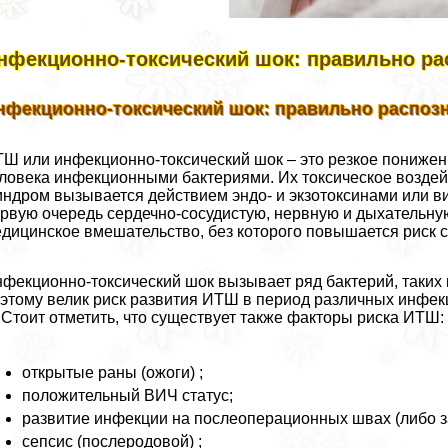
нфекционно-токсический шок: правильно р
нфекционно-токсический шок: правильно распоз
Ш или инфекционно-токсический шок – это резкое понижен
ловека инфекционными бактериями. Их токсическое воздей
ндром вызывается действием эндо- и экзотоксинами или в
рвую очередь сердечно-сосудистую, нервную и дыхательну
дицинское вмешательство, без которого повышается риск c
фекционно-токсический шок вызывает ряд бактерий, таких к
этому велик риск развития ИТШ в период различных инфек
 Стоит отметить, что существует также факторы риска ИТШ:
открытые раны (ожоги) ;
положительный ВИЧ статус;
развитие инфекции на послеоперационных швах (либо з
сепсис (послеродовой) ;