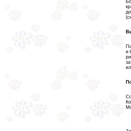
Бо
кр
до
(с
В
Па
и 
ри
за
ил
П
Со
Ко
Мо