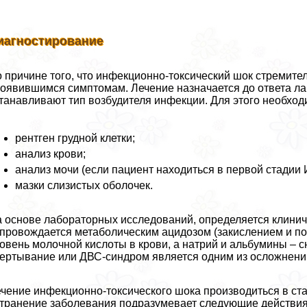
иагностирование
 причине того, что инфекционно-токсический шок стремител
оявившимся симптомам. Лечение назначается до ответа ла
танавливают тип возбудителя инфекции. Для этого необхо
рентген грудной клетки;
анализ крови;
анализ мочи (если пациент находиться в первой стадии 
мазки слизистых оболочек.
 основе лабораторных исследований, определяется клинич
провождается метаболическим ацидозом (закислением и пон
овень молочной кислоты в крови, а натрий и альбумины –
ертывание или ДВС-синдром является одним из осложнений
чение инфекционно-токсического шока производиться в ста
транение заболевания подразумевает следующие действия