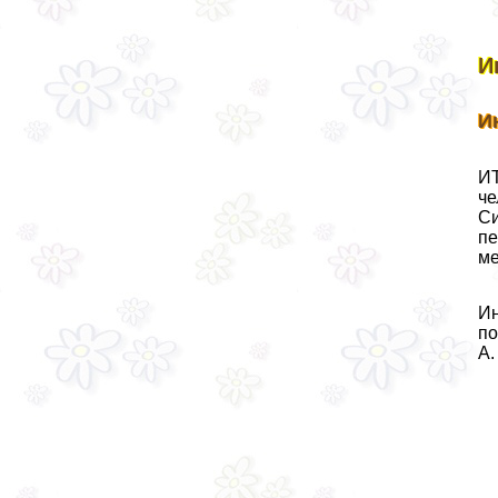
И
И
ИТ
че
Си
пе
ме
Ин
по
А.