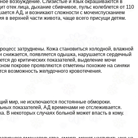
жное возбуждение. Слизистые и язык окрашиваются в
ит отек лица, дыхание сбивчивое, пульс колeблется от 110
шается АД, и возникают сложности с мочеиспусканием
я в верхней части живота, чаще всего присущи детям.
роцесс затруднены. Кожа становиться холодной, влажной
ски снижается, появляется одышка, нарушается сердечный
ается до критических показателей, выделение мочи
кожном покрове проявляются отметины похожие на синяки
тся возможность желудочного кровотечения.
ющий мир, не исключаются постоянные обмороки.
льных показателей, АД временами не отслеживается.
а. В некоторых случаях больной может впасть в кому.