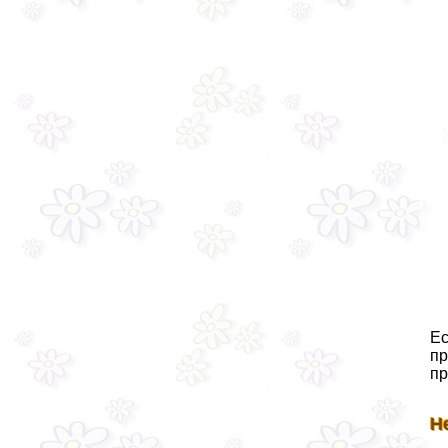
Ес
пр
пр
Н