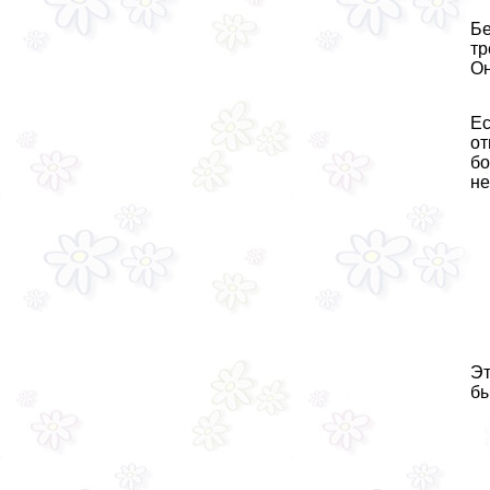
Бе
тр
Он
Ес
от
бо
не
Эт
бы