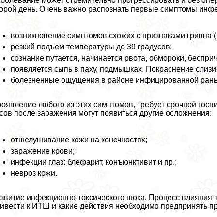
болевание может стремительно прогрессировать и без опер
орой день. Очень важно распознать первые симптомы инфе
возникновение симптомов схожих с признаками гриппа (
резкий подъем температуры до 39 градусов;
сознание путается, начинается рвота, обмороки, беспри
появляется сыпь в паху, подмышках. Покраснение слизи
болезненные ощущения в районе инфицированной ран
оявление любого из этих симптомов, требует срочной госп
сов после заражения могут появиться другие осложнения:
отшелушивание кожи на конечностях;
заражение крови;
инфекции глаз: блефарит, конъюнктивит и пр.;
невроз кожи.
звитие инфекционно-токсического шока. Процесс влияния т
ивести к ИТШ и какие действия необходимо предпринять п