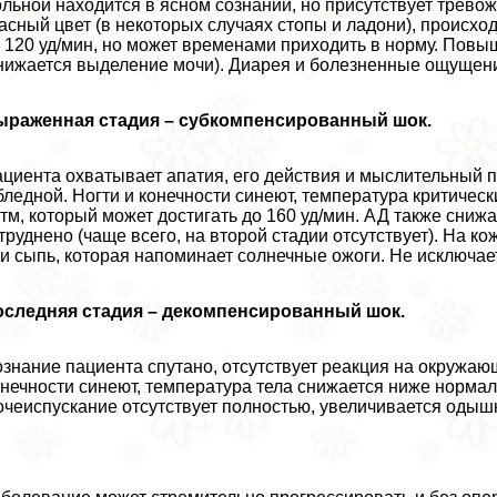
льной находится в ясном сознании, но присутствует трево
асный цвет (в некоторых случаях стопы и ладони), происход
 120 уд/мин, но может временами приходить в норму. Повы
нижается выделение мочи). Диарея и болезненные ощущени
ыраженная стадия – субкомпенсированный шок.
циента охватывает апатия, его действия и мыслительный п
бледной. Ногти и конечности синеют, температура критиче
тм, который может достигать до 160 уд/мин. АД также сниж
труднено (чаще всего, на второй стадии отсутствует). На 
и сыпь, которая напоминает солнечные ожоги. Не исключае
оследняя стадия – декомпенсированный шок.
знание пациента спyтaно, отсутствует реакция на окружа
нечности синеют, температура тела снижается ниже норма
чеиспускание отсутствует полностью, увеличивается одышк