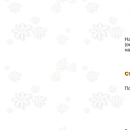
На
(о
на
С
По