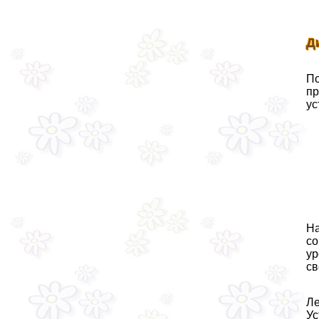
Д
По
пр
ус
На
со
ур
св
Ле
Ус