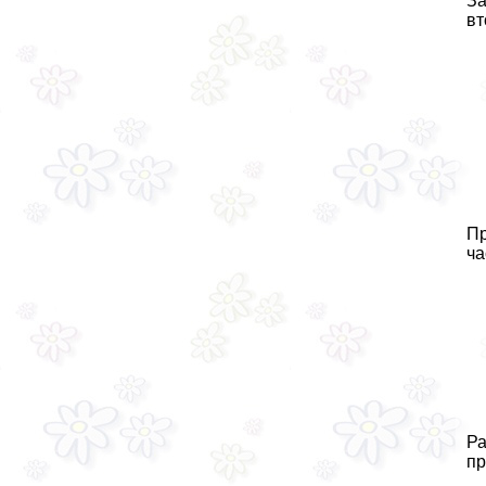
За
вт
Пр
ча
Ра
пр