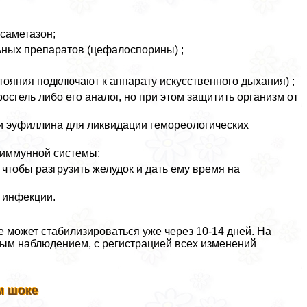
саметазон;
ьных препаратов (цефалоспорины) ;
тояния подключают к аппарату искусственного дыхания) ;
сгель либо его аналог, но при этом защитить организм от
и эуфиллина для ликвидации гемореологических
 иммунной системы;
 чтобы разгрузить желудок и дать ему время на
 инфекции.
е может стабилизироваться уже через 10-14 дней. На
ным наблюдением, с регистрацией всех изменений
м шоке