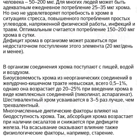
человека – 50–200 мкг. Для многих людей может быть
адекватным ежедневное потрeбление 25–35 мкг хрома.
Но оно не удовлетворяет потребность в хроме в
ситуациях стресса, повышенного потрeбления простых
углеводов, напряженной физической работы, инфекций и
травм. Оптимальным считается потрeбление 150–200 мкг
хрома в сутки.
Дефицит хрома в организме может развиться при
недостаточном поступлении этого элемента (20 мкг/день
и менее).
В организм соединения хрома поступают с пищей, водой
и воздухом.
Биоусвояемость хрома из неорганических соединений в
желудочно-кишечном тpaкте невысокая, всего 0,5–1%,
однако она возрастает до 20–25% при введении хрома в
виде комплексных соединений (пиколинат, аспарагинат).
Шестивалентный хром усваивается в 3–5 раз лучше, чем
трехвалентный.
Многочисленные диетические факторы влияют на
биодоступность хрома. Так, абсорбция хрома возрастает
при наличии оксалатов и снижается при дефиците
железа. На всасывание оказывают влияние также
физиологические факторы, например, старение.