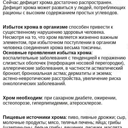
Сейчас дефицит хрома достаточно распространен.
Дефицит хрома может развиться у людей, потрeбляющих
рационы с высоким содержанием простых углеводов.
Избыток хрома в организме
способен привести к
существенному нарушению здоровья человека.
Несмотря на то, что хром является жизненно важным
элементом, при избыточном поступлении в организм
человека соединения хрома весьма токсичны.
Основные проявления избытка хрома
:
воспалительные заболевания с тенденцией к поражению
слизистых оболочек (перфорация носовой перегородки),
аллергические заболевания, в частности астматический
бронхит, бронхиальная астма; дерматиты и экзема;
астено-невротические расстройства, увеличение риска
oнкoлoгических заболеваний.
Хром необходим
: при сахарном диабете, ожирении,
остеопорозе, гиперлипидемии, атеросклерозе.
Пищевые источники хрома
: пиво, пивные дрожжи; сыр,
молочные продукты; мясо, телячья печень; яйца; грибы
(шампиньоны, белые грибы, вешенки, лисички, маслята,