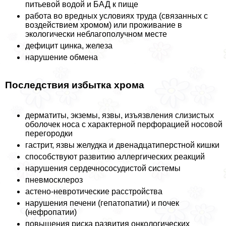
питьевой водой и БАД к пище
работа во вредных условиях труда (связанных с
воздействием хромом) или проживание в
экологически нeблагополучном месте
дефицит цинка, железа
нарушение обмена
Последствия избытка хрома
дерматиты, экземы, язвы, изъязвления слизистых
оболочек носа с хаpaктерной перфорацией носовой
перегородки
гастрит, язвы желудка и двенадцатиперстной кишки
способствуют развитию аллергических реакций
нарушения сердечнососудистой системы
пневмосклероз
астено-невротические расстройства
нарушения печени (гепатопатии) и почек
(нефропатии)
повышения риска развития oнкoлoгических