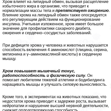
Хром влияет на липидный обмен, вызывая расщепление
избыточного жира в организме, что приводит к
нормализации массы тела и
препятствует ожирению
.
Влияние хрома на липидный обмен также опосредуется
его регулирующим действием на функционирование
инсулина. Учитывая изложенное, хром имеет большое
значение для профилактики сахарного диабета,
ожирения и сердечно–сосудистых заболеваний.
При дефиците хрома у человека и животных нарушается
способность включения 4 аминокислот (глицина, серина,
метионина и γ–аминомасляной кислоты) в сердечную
мышцу.
Хром повышает мышечный тонус,
работоспособность и физическую силу
. Он
помогает любителям тяжелой атлетики и бодибилдинга
наращивать мышцы и улучшать силовую выносливость.
Кроме того, в экспериментах на животных показано, что
недостаток хрома приводит к задержке роста, вызывает
нейропатии и нарушение высшей нервной деятельности,
снижает оплодотворяющую способность