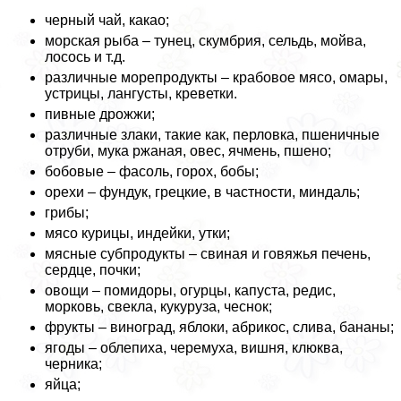
черный чай, какао;
морская рыба – тунец, скумбрия, сельдь, мойва,
лосось и т.д.
различные морепродукты – крабовое мясо, омары,
устрицы, лангусты, креветки.
пивные дрожжи;
различные злаки, такие как, перловка, пшеничные
отруби, мука ржаная, овес, ячмень, пшено;
бобовые – фасоль, горох, бобы;
орехи – фундук, грецкие, в частности, миндаль;
грибы;
мясо курицы, индейки, утки;
мясные субпродукты – свиная и говяжья печень,
сердце, почки;
овощи – помидоры, огурцы, капуста, редис,
морковь, свекла, кукуруза, чеснок;
фрукты – виноград, яблоки, абрикос, слива, бананы;
ягоды – облепиха, черемуха, вишня, клюква,
черника;
яйца;