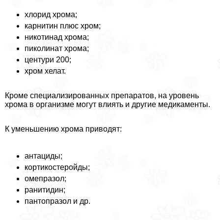
хлорид хрома;
карнитин плюс хром;
никотинад хрома;
пиколинат хрома;
центури 200;
хром хелат.
Кроме специализированных препаратов, на уровень
хрома в организме могут влиять и другие медикаменты.
К уменьшению хрома приводят:
антациды;
кортикостеройды;
омепразол;
ранитидин;
пантопразол и др.