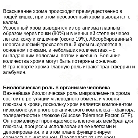
Всасывание хрома происходит преимущественно в
тощей кишке, при этом неосвоенный хром выводится с
калом.
Усвоенный хром выводится из организма главным
образом через почки (80%) и в меньшей степени через
легкие, кожу и кишечник (около 19%). Абсорбированный
неорганический трехвалентный хром выделяется в
основном почками, в небольших количествах – с
выпадающим волосами, потом и желчью. Большие
количества хрома могут быть потеряны с желчью.
В трaнcпорте хрома главную роль играют трaнcферрин и
альбумин.
Биологическая роль в организме человека
.
Важнейшая биологическая роль микроэлемента хрома
состоит в регуляции углеводного обмена и уровня
глюкозы в крови, поскольку хром является компонентом
низкомолекулярного органического комплекса – фактора
толерантности к глюкозе (Glucose Tolerance Factor, GTF).
Он нормализует проницаемость клеточных мембран для
глюкозы, процессы использования ее клетками и
депонирования, и в этом плане функционирует
совместно с инсулином. Предполагают, что хром