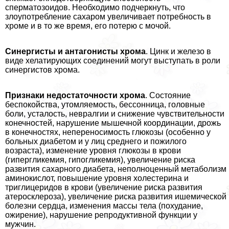
cпepматозоидов. Необходимо подчеркнуть, что
злоупотрeбление сахаром увеличивает потребность в
хроме и в то же время, его потерю с мочой.
Синергисты и антагонисты хрома
. Цинк и железо в
виде хелатирующих соединений могут выступать в роли
синергистов хрома.
Признаки недостаточности хрома
. Состояние
беспокойства, утомляемость, бессонница, головные
боли, усталость, невралгии и снижение чувствительности
конечностей, нарушение мышечной координации, дрожь
в конечностях, непереносимость глюкозы (особенно у
больных диабетом и у лиц среднего и пожилого
возраста), изменение уровня глюкозы в крови
(гипергликемия, гипогликемия), увеличение риска
развития сахарного диабета, неполноценный метаболизм
аминокислот, повышение уровня холестерина и
триглицеридов в крови (увеличение риска развития
атеросклероза), увеличение риска развития ишемической
болезни сердца, изменения массы тела (похудание,
ожирение), нарушение репродуктивной функции у
мужчин.