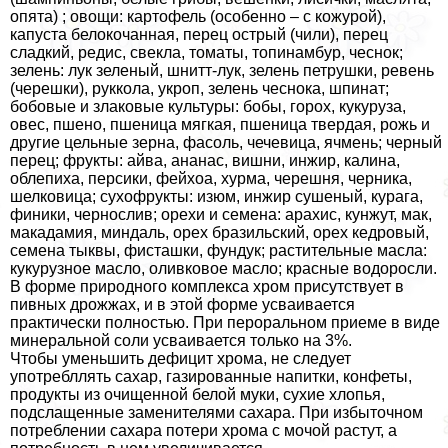
опята) ; овощи: картофель (особенно – с кожурой),
капуста белокочанная, перец острый (чили), перец
сладкий, редис, свекла, томаты, топинамбур, чеснок;
зелень: лук зеленый, шнитт-лук, зелень петрушки, ревень
(черешки), руккола, укроп, зелень чеснока, шпинат;
бобовые и злаковые культуры: бобы, горох, кукуруза,
овес, пшено, пшеница мягкая, пшеница твердая, рожь и
другие цельные зерна, фасоль, чечевица, ячмень; черный
перец; фрукты: айва, ананас, вишни, инжир, калина,
облепиха, персики, фейхоа, хурма, черешня, черника,
шелковица; сухофрукты: изюм, инжир сушеный, курага,
финики, чернослив; орехи и семена: арахис, кунжут, мак,
макадамия, миндаль, орех бразильский, орех кедровый,
семена тыквы, фисташки, фундук; растительные масла:
кукурузное масло, оливковое масло; красные водоросли.
В форме природного комплекса хром присутствует в
пивных дрожжах, и в этой форме усваивается
пpaктически полностью. При перopaльном приеме в виде
минеральной соли усваивается только на 3%.
Чтобы уменьшить дефицит хрома, не следует
употрeбллять сахар, газированные напитки, конфеты,
продукты из очищенной белой муки, сухие хлопья,
подслащенные заменителями сахара. При избыточном
потрeблении сахара потери хрома с мочой растут, а