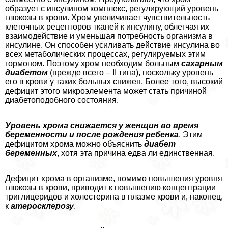
образует с инсулином комплекс, регулирующий уровень
глюкозы в крови. Хром увеличивает чувствительность
клеточных рецепторов тканей к инсулину, облегчая их
взаимодействие и уменьшая потребность организма в
инсулине. Он способен усиливать действие инсулина во
всех метаболических процессах, регулируемых этим
гормоном. Поэтому хром необходим больным
сахарным
диабетом
(прежде всего – II типа), поскольку уровень
его в крови у таких больных снижен. Более того, высокий
дефицит этого микроэлемента может стать причиной
диабетоподобного состояния.
Уровень хрома снижается у женщин во время
беременности и после рождения ребенка
. Этим
дефицитом хрома можно объяснить
диабет
беременных
, хотя эта причина едва ли единственная.
Дефицит хрома в организме, помимо повышения уровня
глюкозы в крови, приводит к повышению концентрации
триглицеридов и холестерина в плазме крови и, наконец,
к
атеросклерозу
.