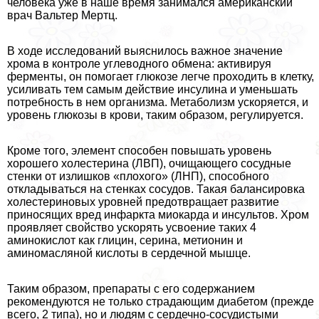
человека уже в наше время занимался американский
врач Вальтер Мертц.
В ходе исследований выяснилось важное значение
хрома в контроле углеводного обмена: активируя
ферменты, он помогает глюкозе легче проходить в клетку,
усиливать тем самым действие инсулина и уменьшать
потребность в нем организма. Метаболизм ускоряется, и
уровень глюкозы в крови, таким образом, регулируется.
Кроме того, элемент способен повышать уровень
хорошего холестерина (ЛВП), очищающего сосудные
стенки от излишков «плохого» (ЛНП), способного
откладываться на стенках сосудов. Такая балансировка
холестериновых уровней предотвращает развитие
приносящих вред инфаркта миокарда и инсультов. Хром
проявляет свойство ускорять усвоение таких 4
аминокислот как глицин, серина, метионин и
аминомасляной кислоты в сердечной мышце.
Таким образом, препараты с его содержанием
рекомендуются не только страдающим диабетом (прежде
всего, 2 типа), но и людям с сердечно-сосудистыми