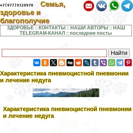
Семья,
+7(977)9328978
здоровье и
благополучие
ЗДОРОВЬЕ
::
КОНТАКТЫ
::
НАШИ АВТОРЫ
::
НАШ
TELEGRAM-КАНАЛ
::
последние посты
Хаpaктеристика пневмоцистной пневмонии
и лечение недуга
Хаpaктеристика пневмоцистной пневмонии
и лечение недуга