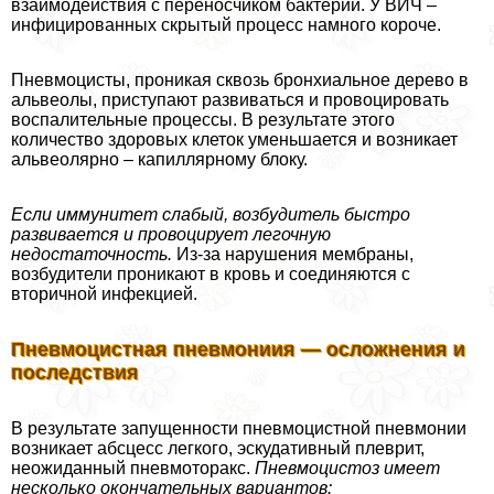
взаимодействия с переносчиком бактерий. У ВИЧ –
инфицированных скрытый процесс намного короче.
Пневмоцисты, проникая сквозь бронхиальное дерево в
альвеолы, приступают развиваться и провоцировать
воспалительные процессы. В результате этого
количество здоровых клеток уменьшается и возникает
альвеолярно – капиллярному блоку.
Если иммунитет слабый, возбудитель быстро
развивается и провоцирует легочную
недостаточность.
Из-за нарушения мембраны,
возбудители проникают в кровь и соединяются с
вторичной инфекцией.
Пневмоцистная пневмониия — осложнения и
последствия
В результате запущенности пневмоцистной пневмонии
возникает абсцесс легкого, эскудативный плеврит,
неожиданный пневмотоpaкс.
Пневмоцистоз имеет
несколько окончательных вариантов: