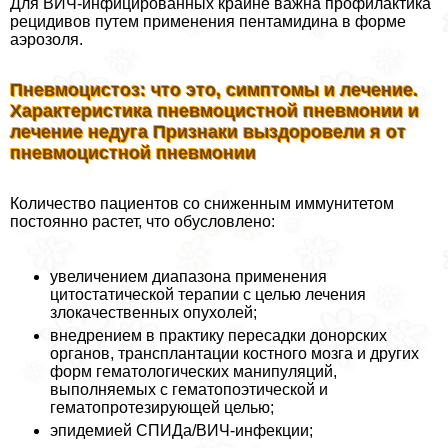
Для ВИЧ-инфицированных крайне важна профилактика
рецидивов путем применения пентамидина в форме
аэрозоля.
Пневмоцистоз: что это, симптомы и лечение.
Хаpaктеристика пневмоцистной пневмонии и
лечение недуга Признаки выздоровели я от
пневмоцистной пневмонии
Количество пациентов со сниженным иммунитетом
постоянно растет, что обусловлено:
увеличением диапазона применения
цитостатической терапии с целью лечения
злокачественных опухолей;
внедрением в пpaктику пересадки донорских
органов, трaнcплантации костного мозга и других
форм гематологических манипуляций,
выполняемых с гематопоэтической и
гематопротезирующей целью;
эпидемией СПИДа/ВИЧ-инфекции;