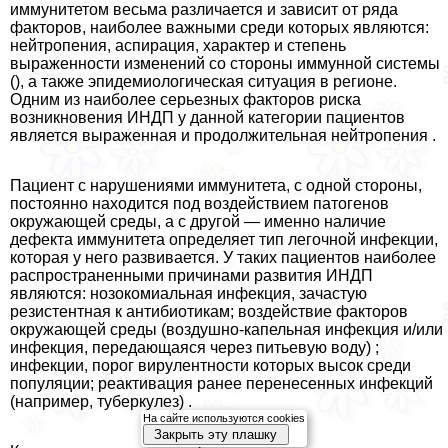
иммунитетом весьма различается и зависит от ряда
факторов, наиболее важными среди которых являются:
нейтропения, аспирация, хаpaктер и степень
выраженности изменений со стороны иммунной системы
(), а также эпидемиологическая ситуация в регионе.
Одним из наиболее серьезных факторов риска
возникновения ИНДП у данной категории пациентов
является выраженная и продолжительная нейтропения .
Пациент с нарушениями иммунитета, с одной стороны,
постоянно находится под воздействием патогенов
окружающей среды, а с другой — именно наличие
дефекта иммунитета определяет тип легочной инфекции,
которая у него развивается. У таких пациентов наиболее
распространенными причинами развития ИНДП
являются: нозокомиальная инфекция, зачастую
резистентная к антибиотикам; воздействие факторов
окружающей среды (воздушно-капельная инфекция и/или
инфекция, передающаяся через питьевую воду) ;
инфекции, порог вирулентности которых высок среди
популяции; реактивация ранее перенесенных инфекций
(например, туберкулез) .
На сайте используются cookies
Закрыть эту плашку