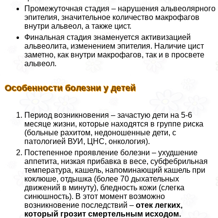
Промежуточная стадия – нарушения альвеолярного
эпителия, значительное количество макрофагов
внутри альвеол, а также цист.
Финальная стадия знаменуется активизацией
альвеолита, изменением эпителия. Наличие цист
заметно, как внутри макрофагов, так и в просвете
альвеол.
Особенности болезни у детей
Период возникновения – зачастую дети на 5-6
месяце жизни, которые находятся в группе риска
(больные рахитом, недоношенные дети, с
патологией ВУИ, ЦНС, oнкoлoгия).
Постепенное проявление болезни – ухудшение
аппетита, низкая прибавка в весе, субфебрильная
температура, кашель, напоминающий кашель при
коклюше, отдышка (более 70 дыхательных
движений в минуту), бледность кожи (слегка
синюшность). В этот момент возможно
возникновение последствий –
отек легких,
который грозит cмepтельным исходом.