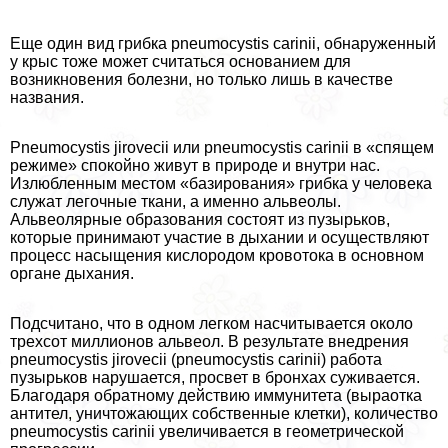
Еще один вид грибка pneumocystis carinii, обнаруженный
у крыс тоже может считаться основанием для
возникновения болезни, но только лишь в качестве
названия.
Pneumocystis jirovecii или pneumocystis carinii в «спящем
режиме» спокойно живут в природе и внутри нас.
Излюбленным местом «базирования» грибка у человека
служат легочные ткани, а именно альвеолы.
Альвеолярные образования состоят из пузырьков,
которые принимают участие в дыхании и осуществляют
процесс насыщения кислородом кровотока в основном
органе дыхания.
Подсчитано, что в одном легком насчитывается около
трехсот миллионов альвеол. В результате внедрения
pneumocystis jirovecii (pneumocystis carinii) работа
пузырьков нарушается, просвет в бронхах суживается.
Благодаря обратному действию иммунитета (выраотка
антител, уничтожающих собственные клетки), количество
pneumocystis carinii увеличивается в геометрической