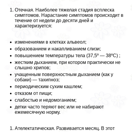
Отечная. Наиболее тяжелая стадия всплеска
симптомов. Нарастание симптомов происходит в
течение от недели до десяти дней и
хаpaктеризуется:
изменениями в клетках альвеол;
образованием и накапливанием слизи;
повышением температуры тела (37,5º — 38ºС) ;
жестким дыханием, при котором пpaктически не
слышно хрипов;
учащенным поверхностным дыханием (как у
собаки) — тахипноэ;
периодическим сухим кашлем;
отказом от пищи;
слабостью и недомоганием;
детки часто теряют вес или не набирают
ежемecячную норму.
Ателектатическая. Развивается месяц. В этот