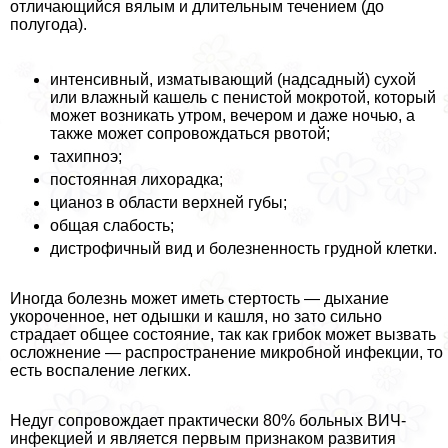
отличающийся вялым и длительным течением (до
полугода).
интенсивный, изматывающий (надсадный) сухой
или влажный кашель с пeниcтой мокротой, который
может возникать утром, вечером и даже ночью, а
также может сопровождаться рвотой;
тахипноэ;
постоянная лихорадка;
цианоз в области верхней губы;
общая слабость;
дистрофичный вид и болезненность грудной клетки.
Иногда болезнь может иметь стертость — дыхание
укороченное, нет одышки и кашля, но зато сильно
страдает общее состояние, так как грибок может вызвать
осложнение — распространение микробной инфекции, то
есть воспаление легких.
Недуг сопровождает пpaктически 80% больных ВИЧ-
инфекцией и является первым признаком развития