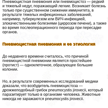
Пневмоцистная пневмония или пневмоцистоз — редкий
и тяжелый недуг, поражающий легкие. Возникает болезнь
только при существенном снижении иммунитета, в
результате тяжелых инфекционных заболеваний,
например, туберкулезом или ВИЧ-инфекцией,
злокачественными болезнями (циррозом печени), а также
во время послеоперационного периода при пересадке
органов.
Пневмоцистная пневмония и ее этиология
До недавнего времени считалось, что причиной
пневмоцистной пневмонии является простейшее
(протист) — одноклеточное, образующее большие
колонии.
Но, в результате современных исследований медики
доказали, что возбудитель пневмоцистоза —
дрожжеподобный грибок pneumocystis jirovecii, который
паразитирует только в организме человека. Животные
никогда не заражаются pneumocystis jirovecii.