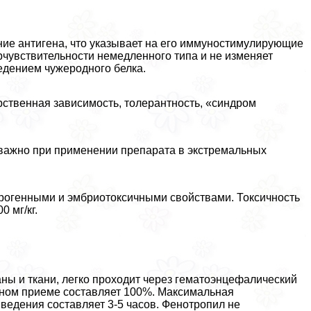
ние антигена, что указывает на его иммуностимулирующие
ерчувствительности немедленного типа и не изменяет
едением чужеродного белка.
ственная зависимость, толерантность, «синдром
 важно при применении препарата в экстремальных
рогенными и эмбриотоксичными свойствами. Токсичность
 мг/кг.
ны и ткани, легко проходит через гематоэнцефалический
ьном приеме составляет 100%. Максимальная
ыведения составляет 3-5 часов. Фенотропил не