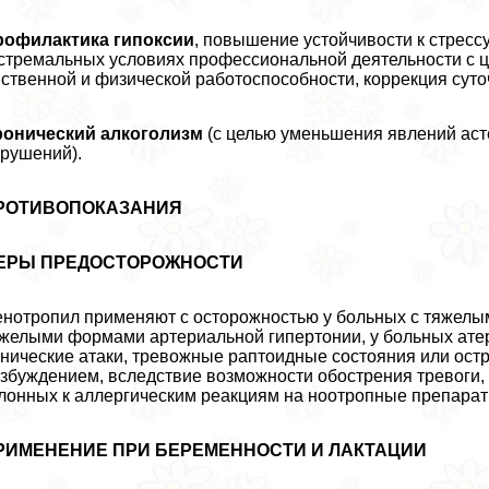
рофилактика гипоксии
, повышение устойчивости к стресс
стремальных условиях профессиональной деятельности с 
ственной и физической работоспособности, коррекция суто
ронический алкоголизм
(с целью уменьшения явлений аст
рушений).
РОТИВОПОКАЗАНИЯ
ЕРЫ ПРЕДОСТОРОЖНОСТИ
нотропил применяют с осторожностью у больных с тяжелы
желыми формами артериальной гипертонии, у больных атер
нические атаки, тревожные раптоидные состояния или ост
збуждением, вследствие возможности обострения тревоги, 
лонных к аллергическим реакциям на ноотропные препара
РИМЕНЕНИЕ ПРИ БЕРЕМЕННОСТИ И ЛАКТАЦИИ