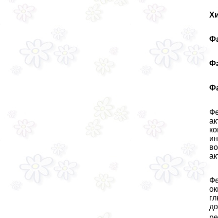
Х
Ф
Ф
Ф
Фе
ак
ко
ин
во
ак
Фе
ок
гл
до
ре