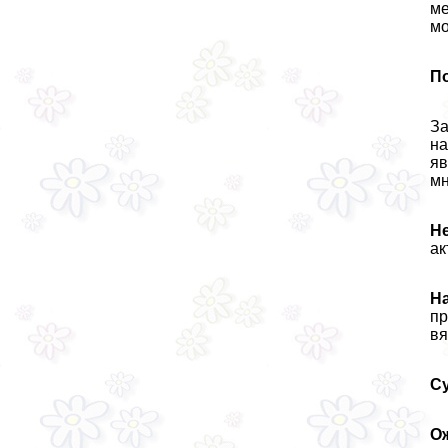
ме
мо
П
За
на
яв
мн
Н
ак
Н
пр
вя
С
О