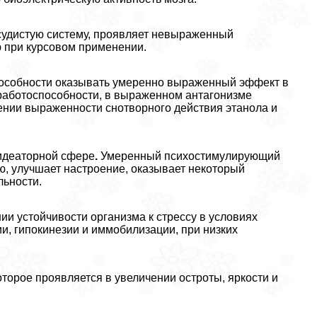
судистую систему, проявляет невыраженный
 при курсовом применении.
пособности оказывать умеренно выраженный эффект в
работоспособности, в выраженном антагонизме
ении выраженности снотворного действия этанола и
идеаторной сфере
.
Умеренный психостимулирующий
ю, улучшает настроение, оказывает некоторый
льности.
и устойчивости организма к стрессу в условиях
и, гипокинезии и иммобилизации, при низких
торое проявляется в увеличении остроты, яркости и