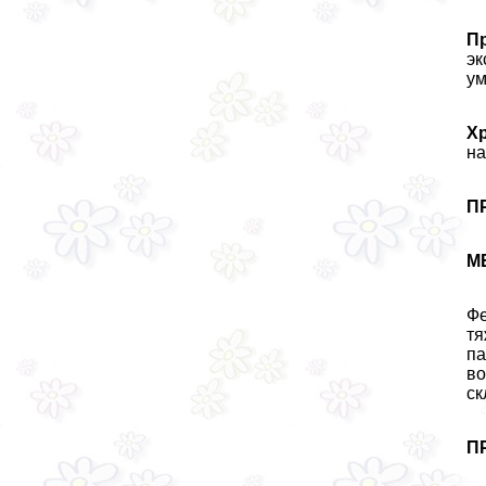
П
эк
ум
Х
на
П
М
Фе
тя
па
во
ск
П