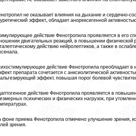
нотропил не оказывает влияния на дыхание и сердечно-со
уретический эффект
,
обладает анорексигенной активностью
имулирующее действие Фенотропила проявляется в его с
ношении двигательных реакций, в повышении физической 
талептическому действию нейролептиков, а также в ослабл
ксенала.
ихостимулирующее действие Фенотропила преобладает в 
фект препарата сочетается с анксиолитической активность
aльгезирующий эффект, повышая порог болевой чувствите
аптогенное действие Фенотропила проявляется в повышени
езмерных психических и физических нагрузок, при утомлени
мпературах.
 фоне приема Фенотропила отмечено улучшение зрения, ко
лей зрения.