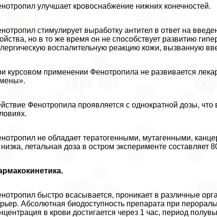
нотропил улучшает кровоснабжение нижних конечностей.
нотропил стимулирует выработку антител в ответ на введе
ойства, но в то же время он не способствует развитию гип
лергическую воспалительную реакцию кожи, вызванную вв
и курсовом применении Фенотропила не развивается лекар
мены».
йствие Фенотропила проявляется с однократной дозы, что
ловиях.
нотропил не обладает тератогенными, мутагенными, канце
низка, летальная доза в остром эксперименте составляет 800
армакокинетика.
нотропил быстро всасывается, проникает в различные орга
рьер. Абсолютная биодоступность препарата при перopaл
нцентрация в крови достигается через 1 час, период полув