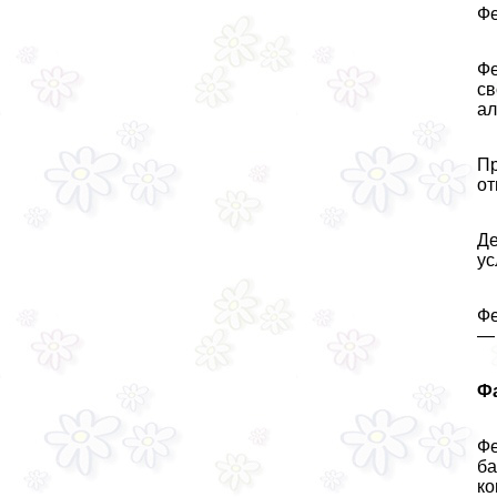
Фе
Фе
св
ал
Пр
от
Де
ус
Фе
— 
Ф
Фе
ба
ко