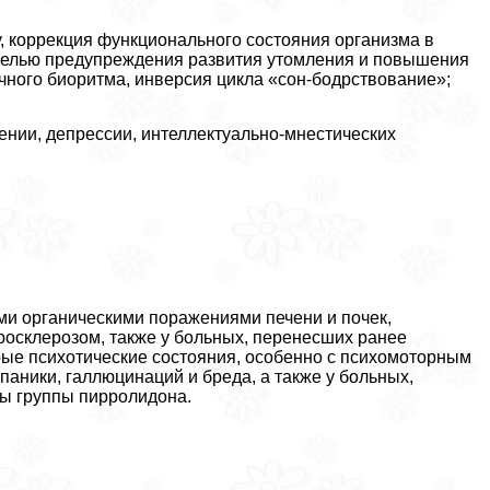
у, коррекция функционального состояния организма в
целью предупреждения развития утомления и повышения
чного биоритма, инверсия цикла «сон-бодрствование»;
ении, депрессии, интеллектуально-мнестических
ми органическими поражениями печени и почек,
осклерозом, также у больных, перенесших ранее
рые психотические состояния, особенно с психомоторным
паники, галлюцинаций и бреда, а также у больных,
ты группы пирролидона.