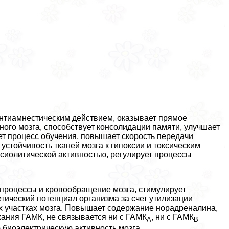
нтиамнестическим действием, оказывает прямое
ого мозга, способствует консолидации памяти, улучшает
ет процесс обучения, повышает скорость передачи
тойчивость тканей мозга к гипоксии и токсическим
сиолитической активностью, регулирует процессы
процессы и кровообращение мозга, стимулирует
тический потенциал организма за счет утилизации
х участках мозга. Повышает содержание норадреналина,
жания ГАМК, не связывается ни с ГАМК
, ни с ГАМК
А
B
 биоэлектрическую активность мозга.