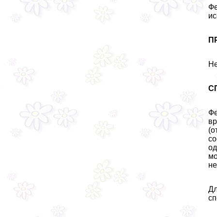
Фе
ис
П
Не
С
Фе
вр
(о
со
од
мо
не
Дл
сп