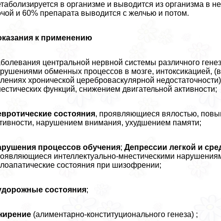
таболизируется в организме и выводится из организма в 
чой и 60% препарата выводится с желчью и потом.
оказания к применению
болевания центральной нервной системы различного генез
рушениями обменных процессов в мозге, интоксикацией, (в
лениях хронической цереброваскулярной недостаточности
естических функций, снижением двигательной активности;
евротические состояния
, проявляющиеся вялостью, пов
тивности, нарушением внимания, ухудшением памяти;
арушения процессов обучения
;
Депрессии легкой и сре
оявляющиеся интеллектуально-мнестическими нарушениями
лоапатические состояния при шизофрении;
удорожные состояния
;
жирение
(алиментарно-конституционального генеза) ;