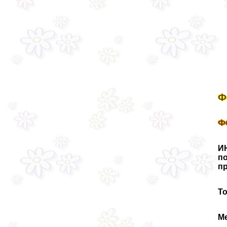
Ф
Ф
И
п
п
Т
М