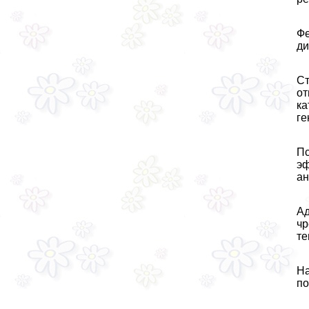
Фе
ди
Ст
от
ка
ге
Пс
эф
aн
Ад
чр
те
На
по