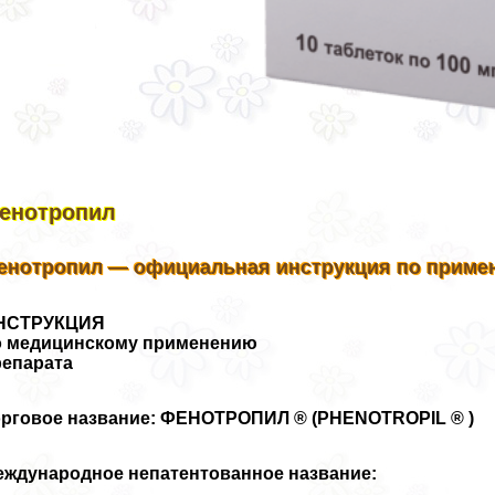
енотропил
енотропил — официальная инструкция по приме
НСТРУКЦИЯ
о медицинскому применению
репарата
орговое название: ФЕНОТРОПИЛ ® (PHENOTROPIL ® )
еждународное непатентованное название: