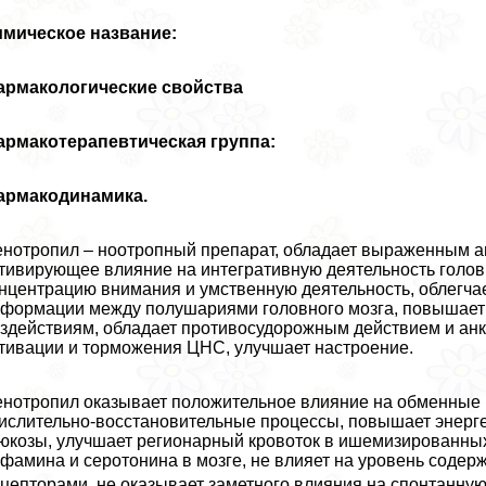
имическое название:
армакологические свойства
армакотерапевтическая группа:
армакодинамика.
нотропил – ноотропный препарат, обладает выраженным а
тивирующее влияние на интегративную деятельность головн
нцентрацию внимания и умственную деятельность, облегча
формации между полушариями головного мозга, повышает ус
здействиям, обладает противосудорожным действием и анк
тивации и торможения ЦНС, улучшает настроение.
нотропил оказывает положительное влияние на обменные 
ислительно-восстановительные процессы, повышает энерге
юкозы, улучшает регионарный кровоток в ишемизированны
фамина и серотонина в мозге, не влияет на уровень содер
цепторами, не оказывает заметного влияния на спонтанную