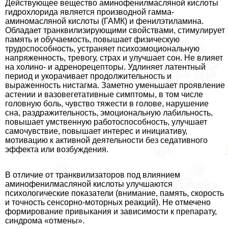
Действующее вещество аминофенилмасляной кислоты
гидрохлорида является производной гамма-
аминомасляной кислоты (ГАМК) и фенилэтиламина.
Обладает транквилизирующими свойствами, стимулирует
память и обучаемость, повышает физическую
трудоспособность, устраняет психоэмоциональную
напряженность, тревогу, страх и улучшает сон. Не влияет
на холино- и адренорецепторы. Удлиняет латентный
период и укорачивает продолжительность и
выраженность нистагма. Заметно уменьшает проявление
астении и вазовегетативные симптомы, в том числе
головную боль, чувство тяжести в голове, нарушение
сна, раздражительность, эмоциональную лабильность,
повышает умственную работоспособность, улучшает
самочувствие, повышает интерес и инициативу,
мотивацию к активной деятельности без седативного
эффекта или возбуждения.
В отличие от транквилизаторов под влиянием
аминофенилмасляной кислоты улучшаются
психологические показатели (внимание, память, скорость
и точность сенсорно-моторных реакций). Не отмечено
формирование привыкания и зависимости к препарату,
синдрома «отмены».