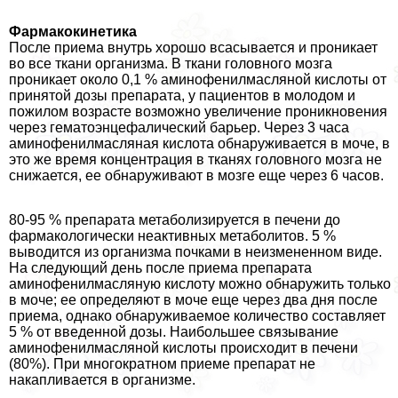
Фармакокинетика
После приема внутрь хорошо всасывается и проникает
во все ткани организма. В ткани головного мозга
проникает около 0,1 % аминофенилмасляной кислоты от
принятой дозы препарата, у пациентов в молодом и
пожилом возрасте возможно увеличение проникновения
через гематоэнцефалический барьер. Через 3 часа
аминофенилмасляная кислота обнаруживается в моче, в
это же время концентрация в тканях головного мозга не
снижается, ее обнаруживают в мозге еще через 6 часов.
80-95 % препарата метаболизируется в печени до
фармакологически неактивных метаболитов. 5 %
выводится из организма почками в неизмененном виде.
На следующий день после приема препарата
аминофенилмасляную кислоту можно обнаружить только
в моче; ее определяют в моче еще через два дня после
приема, однако обнаруживаемое количество составляет
5 % от введенной дозы. Наибольшее связывание
аминофенилмасляной кислоты происходит в печени
(80%). При многократном приеме препарат не
накапливается в организме.