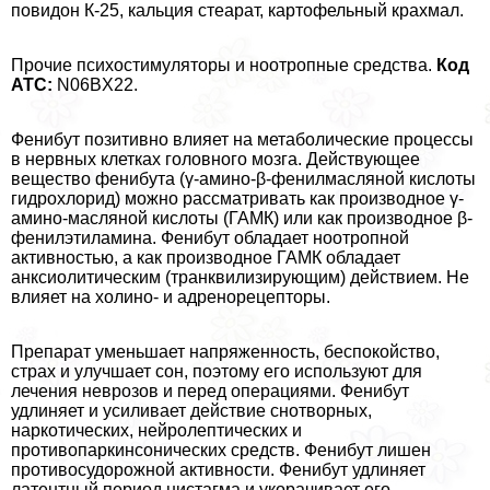
повидон К-25, кальция стеарат, картофельный крахмал.
Прочие психостимуляторы и ноотропные средства.
Код
АТС:
N06BX22.
Фенибут позитивно влияет на метаболические процессы
в нервных клетках головного мозга. Действующее
вещество фенибута (γ-амино-β-фенилмасляной кислоты
гидрохлорид) можно рассматривать как производное γ-
амино-масляной кислоты (ГАМК) или как производное β-
фенилэтиламина. Фенибут обладает ноотропной
активностью, а как производное ГАМК обладает
анксиолитическим (транквилизирующим) действием. Не
влияет на холино- и адренорецепторы.
Препарат уменьшает напряженность, беспокойство,
страх и улучшает сон, поэтому его используют для
лечения неврозов и перед операциями. Фенибут
удлиняет и усиливает действие снотворных,
наркотических, нейролептических и
противопаркинсонических средств. Фенибут лишен
противосудорожной активности. Фенибут удлиняет
латентный период нистагма и укорачивает его