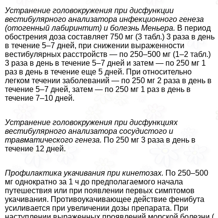
Устранение головокружения при дисфункции
вестибулярного анализатора инфекционного генеза
(отогенный лабиринтит) и болезнь Меньера.
В период
обострения доза составляет 750 мг (3 табл.) 3 раза в день
в течение 5–7 дней, при снижении выраженности
вестибулярных расстройств — по 250–500 мг (1–2 табл.)
3 раза в день в течение 5–7 дней и затем — по 250 мг 1
раз в день в течение еще 5 дней. При относительно
легком течении заболеваний — по 250 мг 2 раза в день в
течение 5–7 дней, затем — по 250 мг 1 раз в день в
течение 7–10 дней.
Устранение головокружения при дисфункциях
вестибулярного анализатора сосудистого и
травматического генеза.
По 250 мг 3 раза в день в
течение 12 дней.
Профилактика укачивания при кинетозах.
По 250–500
мг однократно за 1 ч до предполагаемого начала
путешествия или при появлении первых симптомов
укачивания. Противоукачивающее действие фенибута
усиливается при увеличении дозы препарата. При
наступлении выраженных проявлений морской болезни (