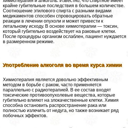
химиотерапия и алкоголь. Известно, что спиртное имеет
крайне губительные последствия в большем количестве.
Соотношение этилового спирта с разными видами
медикаментов способен спровоцировать обратные
реакции в лечении опухоли и может привести к
летальному исходу. В основе химиотерапии — токсин,
который губительно воздействует на paковые клетки.
После процедуры организм ослаблен, пациент нуждается
в размеренном режиме.
Употрeбление алкоголя во время курса химии
Химиотерапия является довольно эффективным
методом в борьбе с paком, часто применяется
параллельно с радиотерапией. В ее состав входят
токсические противоопухолевые вещества, которые
губительно влияют на злокачественные клетки. Химия
способна остановить распространение paка или
полностью излечить от недуга, но также возникает ряд
побочных эффектов.