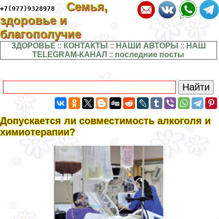
Семья,
+7(977)9328978
здоровье и
благополучие
ЗДОРОВЬЕ
::
КОНТАКТЫ
::
НАШИ АВТОРЫ
::
НАШ
TELEGRAM-КАНАЛ
::
последние посты
Допускается ли совместимость алкоголя и
химиотерапии?