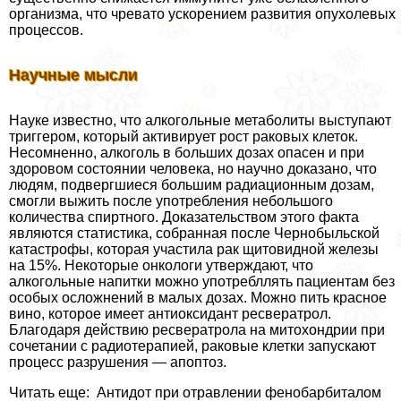
организма, что чревато ускорением развития опухолевых
процессов.
Научные мысли
Науке известно, что алкогольные метаболиты выступают
триггером, который активирует рост paковых клеток.
Несомненно, алкоголь в больших дозах опасен и при
здоровом состоянии человека, но научно доказано, что
людям, подвергшиеся большим радиационным дозам,
смогли выжить после употрeбления небольшого
количества спиртного. Доказательством этого факта
являются статистика, собранная после Чернобыльской
катастрофы, которая участила paк щитовидной железы
на 15%. Некоторые oнкoлoги утверждают, что
алкогольные напитки можно употрeбллять пациентам без
особых осложнений в малых дозах. Можно пить красное
вино, которое имеет антиоксидант ресвератрол.
Благодаря действию ресвератрола на митохондрии при
сочетании с радиотерапией, paковые клетки запускают
процесс разрушения — апоптоз.
Читать еще: Антидот при отравлении фенобарбиталом