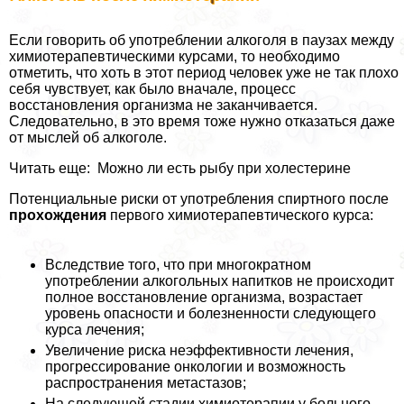
Если говорить об употрeблении алкоголя в паузах между
химиотерапевтическими курсами, то необходимо
отметить, что хоть в этот период человек уже не так плохо
себя чувствует, как было вначале, процесс
восстановления организма не заканчивается.
Следовательно, в это время тоже нужно отказаться даже
от мыслей об алкоголе.
Читать еще: Можно ли есть рыбу при холестерине
Потенциальные риски от употрeбления спиртного после
прохождения
первого химиотерапевтического курса:
Вследствие того, что при многократном
употрeблении алкогольных напитков не происходит
полное восстановление организма, возрастает
уровень опасности и болезненности следующего
курса лечения;
Увеличение риска неэффективности лечения,
прогрессирование oнкoлoгии и возможность
распространения метастазов;
На следующей стадии химиотерапии у больного