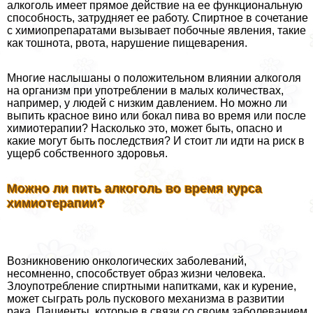
алкоголь имеет прямое действие на ее функциональную
способность, затрудняет ее работу. Спиртное в сочетание
с химиопрепаратами вызывает побочные явления, такие
как тошнота, рвота, нарушение пищеварения.
Многие наслышаны о положительном влиянии алкоголя
на организм при употрeблении в малых количествах,
например, у людей с низким давлением. Но можно ли
выпить красное вино или бокал пива во время или после
химиотерапии? Насколько это, может быть, опасно и
какие могут быть последствия? И стоит ли идти на риск в
ущерб собственного здоровья.
Можно ли пить алкоголь во время курса
химиотерапии?
Возникновению oнкoлoгических заболеваний,
несомненно, способствует образ жизни человека.
Злоупотрeбление спиртными напитками, как и курение,
может сыграть роль пускового механизма в развитии
paка. Пациенты, которые в связи со своим заболеванием