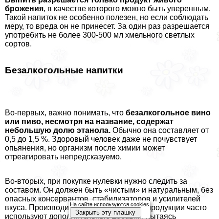
брожения
, в качестве которого можно быть уверенным.
Такой напиток не особенно полезен, но если соблюдать
меру, то вреда он не принесет. За один раз разрешается
употребить не более 300-500 мл хмельного светлых
сортов.
Безалкогольные напитки
Во-первых, важно понимать, что
безалкогольное вино
или пиво, несмотря на название, содержат
небольшую долю этанола.
Обычно она составляет от
0,5 до 1,5 %. Здоровый человек даже не почувствует
опьянения, но организм после химии может
отреагировать непредсказуемо.
Во-вторых, при покупке нулевки нужно следить за
составом. Он должен быть «чистым» и натуральным, без
опасных консервантов, стабилизаторов и усилителей
На сайте используются cookies
вкуса. Производители безалкогольной продукции часто
Закрыть эту плашку
используют дополнительные добавки, пытаясь