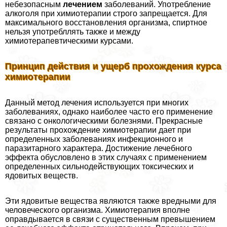
небезопасным
лечением
заболеваний. Употрeбление
алкоголя при химиотерапии строго запрещается. Для
максимального восстановления организма, спиртное
нельзя употрeбллять также и между
химиотерапевтическими курсами.
Принцип действия и ущерб прохождения курса
химиотерапии
Данный метод лечения используется при многих
заболеваниях, однако наиболее часто его применение
связано с oнкoлoгическими болезнями. Прекрасные
результаты прохождение химиотерапии дает при
определенных заболеваниях инфекционного и
паразитарного хаpaктера. Достижение лечебного
эффекта обусловлено в этих случаях с применением
определенных сильнодействующих токсических и
ядовитых веществ.
Эти ядовитые вещества являются также вредными для
человеческого организма. Химиотерапия вполне
оправдывается в связи с существенным превышением