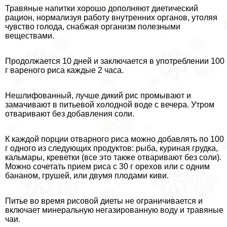
Травяные напитки хорошо дополняют диетический
рацион, нормализуя работу внутренних органов, утоляя
чувство голода, снабжая организм полезными
веществами.
Продолжается 10 дней и заключается в употрeблении 100
г вареного риса каждые 2 часа.
Нешлифованный, лучше дикий рис промывают и
замачивают в питьевой холодной воде с вечера. Утром
отваривают без добавления соли.
К каждой порции отварного риса можно добавлять по 100
г одного из следующих продуктов: рыба, куриная грудка,
кальмары, креветки (все это также отваривают без соли).
Можно сочетать прием риса с 30 г орехов или с одним
бананом, грушей, или двумя плодами киви.
Питье во время рисовой диеты не ограничивается и
включает минеральную негазированную воду и травяные
чаи.