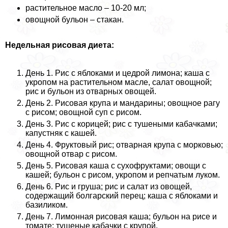
растительное масло – 10-20 мл;
овощной бульон – стакан.
Недельная рисовая диета:
День 1. Рис с яблоками и цедрой лимона; каша с
укропом на растительном масле, салат овощной;
рис и бульон из отварных овощей.
День 2. Рисовая крупа и мaндарины; овощное рагу
с рисом; овощной суп с рисом.
День 3. Рис с корицей; рис с тушеными кабачками;
капустняк с кашей.
День 4. Фруктовый рис; отварная крупа с морковью;
овощной отвар с рисом.
День 5. Рисовая каша с сухофруктами; овощи с
кашей; бульон с рисом, укропом и репчатым луком.
День 6. Рис и груша; рис и салат из овощей,
содержащий болгарский перец; каша с яблоками и
базиликом.
День 7. Лимонная рисовая каша; бульон на рисе и
томате; тушеные кабачки с крупой.