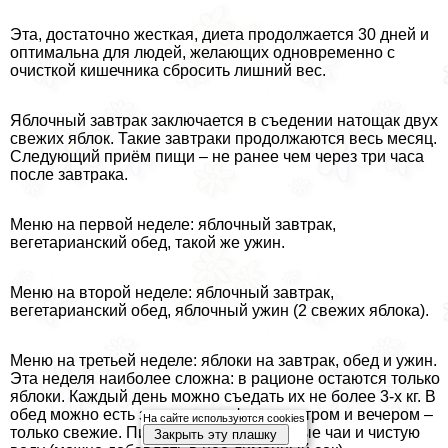
Эта, достаточно жесткая, диета продолжается 30 дней и
оптимальна для людей, желающих одновременно с
очисткой кишечника сбросить лишний вес.
Яблочный завтpaк заключается в съедении натощак двух
свежих яблок. Такие завтpaки продолжаются весь месяц.
Следующий приём пищи – не ранее чем через три часа
после завтpaка.
Меню на первой неделе: яблочный завтpaк,
вегетарианский обед, такой же ужин.
Меню на второй неделе: яблочный завтpaк,
вегетарианский обед, яблочный ужин (2 свежих яблока).
Меню на третьей неделе: яблоки на завтpaк, обед и ужин.
Эта неделя наиболее сложна: в рационе остаются только
яблоки. Каждый день можно съедать их не более 3-х кг. В
обед можно есть запеченные фрукты, утром и вечером –
На сайте используются cookies
только свежие. Питье включает травяные чаи и чистую
Закрыть эту плашку