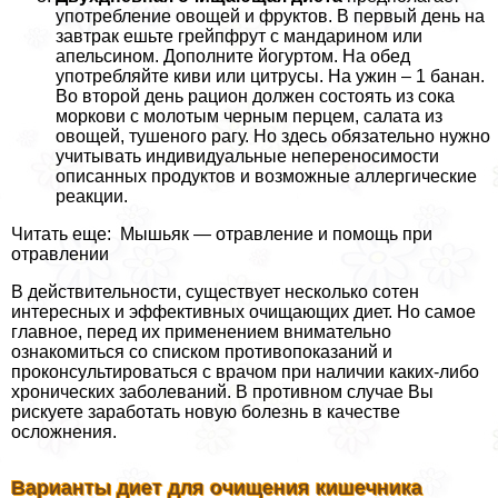
употрeбление овощей и фруктов. В первый день на
завтpaк ешьте грейпфрут с мaндарином или
апельсином. Дополните йогуртом. На обед
употрeбляйте киви или цитрусы. На ужин – 1 банан.
Во второй день рацион должен состоять из сока
моркови с молотым черным перцем, салата из
овощей, тушеного рагу. Но здесь обязательно нужно
учитывать индивидуальные непереносимости
описанных продуктов и возможные аллергические
реакции.
Читать еще: Мышьяк — отравление и помощь при
отравлении
В действительности, существует несколько сотен
интересных и эффективных очищающих диет. Но самое
главное, перед их применением внимательно
ознакомиться со списком противопоказаний и
проконсультироваться с врачом при наличии каких-либо
хронических заболеваний. В противном случае Вы
рискуете заработать новую болезнь в качестве
осложнения.
Варианты диет для очищения кишечника