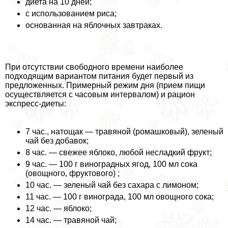
диета на 10 дней;
с использованием риса;
основанная на яблочных завтpaках.
При отсутствии свободного времени наиболее
подходящим вариантом питания будет первый из
предложенных. Примерный режим дня (прием пищи
осуществляется с часовым интервалом) и рацион
экспресс-диеты:
7 час., натощак — травяной (ромашковый), зеленый
чай без добавок;
8 час. — свежее яблоко, любой несладкий фрукт;
9 час. — 100 г виноградных ягод, 100 мл сока
(овощного, фруктового) ;
10 час. — зеленый чай без сахара с лимоном;
11 час. — 100 г винограда, 100 мл овощного сока;
12 час. — яблоко;
14 час. — травяной чай;