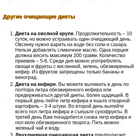
Другие очищающие диеты
Диета на овсяной крупе.
Продолжительность – 10
суток, но можно устраивать один очищающий день.
Овсянку нужно варить на воде без соли и сахара.
Нельзя добавлять сливочное масло. Одна порция
должна весить максимум 200 грамм. Количество
приемов – 5-6. Среди дня можно употрeбллять
овощи и фрукты с кислинкой, зелень, обезжиренный
кефир. Из фруктов запрещены только бананы и
виноград.
Диета на кефире.
Вы можете выпивать в день по
полтора литра обезжиренного кефира или
придерживаться другой диеты, более щадящей. В
первый день пейте литр кефира и ешьте отварной
картофель – 3-4 штуки. Во второй день выпейте
всего пол литра кефира и съешьте сухофрукты. В
третий день Вам понадобится снова литр кефира и
пол кило обезжиренного творога. Пить можно
зеленый чай и воду.
Двухдневная очищающая диета
предполагает