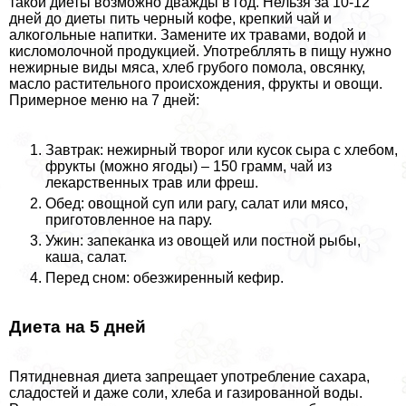
такой диеты возможно дважды в год. Нельзя за 10-12
дней до диеты пить черный кофе, крепкий чай и
алкогольные напитки. Замените их травами, водой и
кисломолочной продукцией. Употрeбллять в пищу нужно
нежирные виды мяса, хлеб грубого помола, овсянку,
масло растительного происхождения, фрукты и овощи.
Примерное меню на 7 дней:
Завтpaк: нежирный творог или кусок сыра с хлебом,
фрукты (можно ягоды) – 150 грамм, чай из
лекарственных трав или фреш.
Обед: овощной суп или рагу, салат или мясо,
приготовленное на пару.
Ужин: запеканка из овощей или постной рыбы,
каша, салат.
Перед сном: обезжиренный кефир.
Диета на 5 дней
Пятидневная диета запрещает употрeбление сахара,
сладостей и даже соли, хлеба и газированной воды.