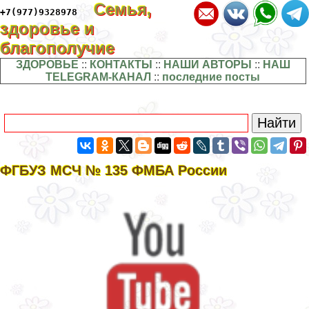
Семья,
+7(977)9328978
здоровье и
благополучие
ЗДОРОВЬЕ
::
КОНТАКТЫ
::
НАШИ АВТОРЫ
::
НАШ
TELEGRAM-КАНАЛ
::
последние посты
ФГБУЗ МСЧ № 135 ФМБА России