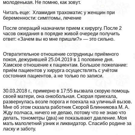
молоденькая. Не помню, как зовут.
Читать еще: Хламидия трахоматис у женщин при
беременности: симптомы, лечение
После операций назначили прием к хирургу. После 2
часов ожидания в порядке живой очереди получить
ответ: «Зачем вы ко мне пришли?» — это сильно.
Отвратительное отношение сотрудницы приёмного
покоя, дежурившей 25.04.2019 в 1 половине дня.
Хамское отношение к пациентам. Большое пожелание:
приём пациентов у хирурга осуществлять с учётом
состояния пациентов, а не только по записи.
30.03.2018 г., примерно в 17:55 вызвала скорую помощь
своей матери, она онкобольная. Скорая приехала,
развернулась возле порога и поехала на уличный вызов.
Мне об этом сказала работник Скорой Блинникова М. А.
Жду полчаса, ничего не делаю, потому что не знаю что
делать, тонометры (два) не показывают давление. Моя
мать малолетний узник и ликвидатор. Спасибо родине за
ласку и заботу.