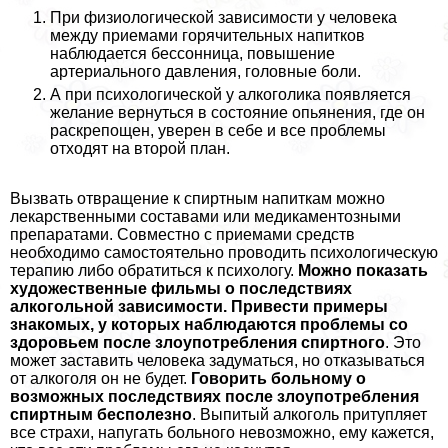
При физиологической зависимости у человека
между приемами горячительных напитков
наблюдается бессонница, повышение
артериального давления, головные боли.
А при психологической у алкоголика появляется
желание вернуться в состояние опьянения, где он
раскрепощен, уверен в себе и все проблемы
отходят на второй план.
Вызвать отвращение к спиртным напиткам можно
лекарственными составами или медикаментозными
препаратами. Совместно с приемами средств
необходимо самостоятельно проводить психологическую
терапию либо обратиться к психологу.
Можно показать
художественные фильмы о последствиях
алкогольной зависимости. Привести примеры
знакомых, у которых наблюдаются проблемы со
здоровьем после злоупотрeбления спиртного
. Это
может заставить человека задуматься, но отказываться
от алкоголя он не будет.
Говорить больному о
возможных последствиях после злоупотрeбления
спиртным бесполезно
. Выпитый алкоголь притупляет
все страхи, напугать больного невозможно, ему кажется,