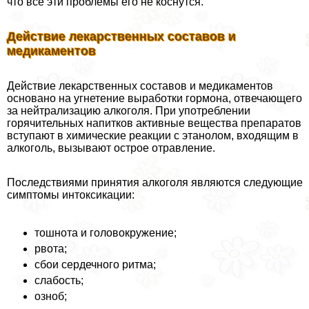
что все эти проблемы его не коснутся.
Действие лекарственных составов и
медикаментов
Действие лекарственных составов и медикаментов
основано на угнетение выработки гормона, отвечающего
за нейтрализацию алкоголя. При употрeблении
горячительных напитков активные вещества препаратов
вступают в химические реакции с этанолом, входящим в
алкоголь, вызывают острое отравление.
Последствиями принятия алкоголя являются следующие
симптомы интоксикации:
тошнота и головокружение;
рвота;
сбои сердечного ритма;
слабость;
озноб;