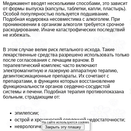
Медикамент вводят несколькими способами, это зависит
от формы выпуска (капсулы, таблетки, капли, пластырь).
Особой популярностью пользуется подшивание.
Подобная кодировка несовместима с алкоголем. При
проникновении в организм алкоголя требуется срочное
раскодирование. Иначе катастрофических последствий
не избежать.
В этом случае велик риск летального исхода. Такие
лекарственные средства разрешено использовать только
после согласования с лечащим врачом. В
терапевтический комплекс часто включают
электромагнитную и лазерную аппаратную терапию,
дезинтоксикационные препараты. Их сочетают с
препаратами, в функциях которых восстановление
функциональности органов сердечно-сосудистой
системы и печени. Подобная терапия противопоказана
больным, страдающим от:
эпилепсии;
острой и хронической сердечной недостаточности;
На сайте используются cookies
неврологических заболеваний;
Закрыть эту плашку