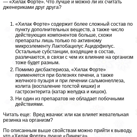
— «Хилак Форте». Что лучше и можно ли их считать
дженериками друг друга?
«Хилак Форте» содержит более сложный состав по
пункту дополнительных веществ, а также число
действующих компонентов больше, схожи
препараты лишь только по активному
микроэлементу Лактобацилус Ацидофилус.
Остальные субстанции, входящие в состав,
различаются, в связи с чем их влияние на организм
тоже будет разным.
Помимо дисбактериоза, «Хилак Форте»
применяется при болезнях печени, а также
желчного пузыря и при лечении сальмонеллеза,
колита (воспаление толстой кишки) и
гастроэнтерита (катар желудка и кишок).
Ни один из препаратов не обладает побочными
действиями.
Читать еще: Вред жвачки: или как влияет жевательная
резинка на организм?
По описанным выше свойствам можно прийти к выводу,
что «Хилак Форте» лучше «Линекса».