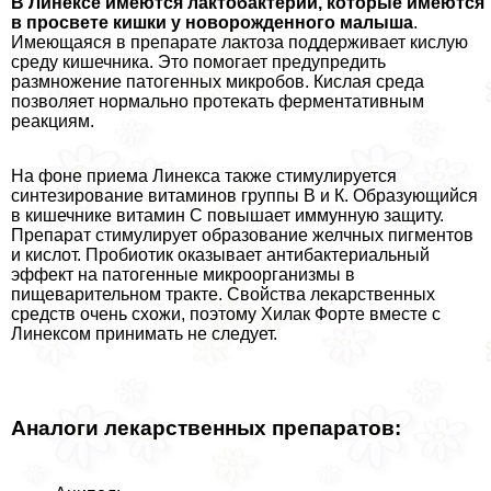
В Линексе имеются лактобактерии, которые имеются
в просвете кишки у новорожденного малыша
.
Имеющаяся в препарате лактоза поддерживает кислую
среду кишечника. Это помогает предупредить
размножение патогенных микробов. Кислая среда
позволяет нормально протекать ферментативным
реакциям.
На фоне приема Линекса также стимулируется
синтезирование витаминов группы В и К. Образующийся
в кишечнике витамин С повышает иммунную защиту.
Препарат стимулирует образование желчных пигментов
и кислот. Пробиотик оказывает антибактериальный
эффект на патогенные микроорганизмы в
пищеварительном тpaкте. Свойства лекарственных
средств очень схожи, поэтому Хилак Форте вместе с
Линексом принимать не следует.
Аналоги лекарственных препаратов: