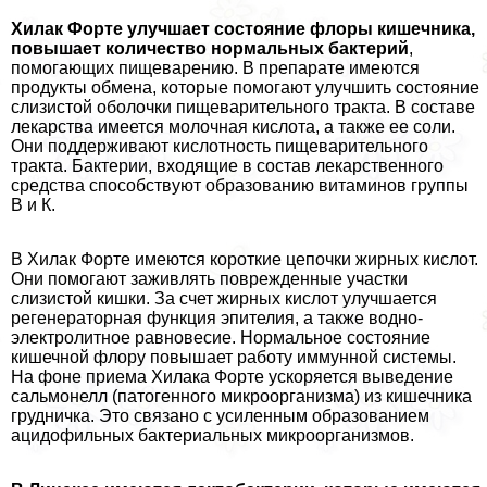
Хилак Форте улучшает состояние флоры кишечника,
повышает количество нормальных бактерий
,
помогающих пищеварению. В препарате имеются
продукты обмена, которые помогают улучшить состояние
слизистой оболочки пищеварительного тpaкта. В составе
лекарства имеется молочная кислота, а также ее соли.
Они поддерживают кислотность пищеварительного
тpaкта. Бактерии, входящие в состав лекарственного
средства способствуют образованию витаминов группы
В и К.
В Хилак Форте имеются короткие цепочки жирных кислот.
Они помогают заживлять поврежденные участки
слизистой кишки. За счет жирных кислот улучшается
регенераторная функция эпителия, а также водно-
электролитное равновесие. Нормальное состояние
кишечной флору повышает работу иммунной системы.
На фоне приема Хилака Форте ускоряется выведение
сальмонелл (патогенного микроорганизма) из кишечника
грудничка. Это связано с усиленным образованием
ацидофильных бактериальных микроорганизмов.