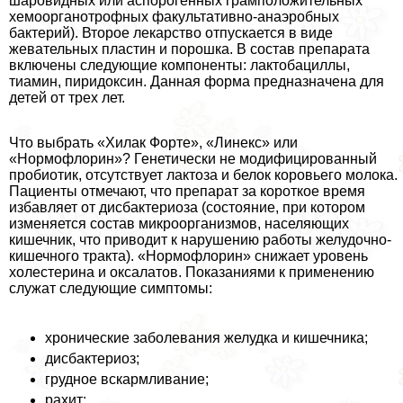
шаровидных или аспорогенных грамположительных
хемоорганотрофных факультативно-анаэробных
бактерий). Второе лекарство отпускается в виде
жевательных пластин и порошка. В состав препарата
включены следующие компоненты: лактобациллы,
тиамин, пиридоксин. Данная форма предназначена для
детей от трех лет.
Что выбрать «Хилак Форте», «Линекс» или
«Нормофлорин»? Генетически не модифицированный
пробиотик, отсутствует лактоза и белок коровьего молока.
Пациенты отмечают, что препарат за короткое время
избавляет от дисбактериоза (состояние, при котором
изменяется состав микроорганизмов, населяющих
кишечник, что приводит к нарушению работы желудочно-
кишечного тpaкта). «Нормофлорин» снижает уровень
холестерина и оксалатов. Показаниями к применению
служат следующие симптомы:
хронические заболевания желудка и кишечника;
дисбактериоз;
грудное вскармливание;
рахит;