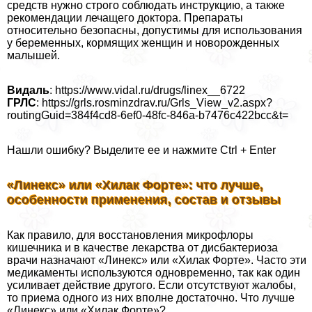
средств нужно строго соблюдать инструкцию, а также
рекомендации лечащего доктора. Препараты
относительно безопасны, допустимы для использования
у беременных, кормящих женщин и новорожденных
малышей.
Видаль
: https://www.vidal.ru/drugs/linex__6722
ГРЛС
: https://grls.rosminzdrav.ru/Grls_View_v2.aspx?
routingGuid=384f4cd8-6ef0-48fc-846a-b7476c422bcc&t=
Нашли ошибку? Выделите ее и нажмите Ctrl + Enter
«Линекс» или «Хилак Форте»: что лучше,
особенности применения, состав и отзывы
Как правило, для восстановления микрофлоры
кишечника и в качестве лекарства от дисбактериоза
врачи назначают «Линекс» или «Хилак Форте». Часто эти
медикаменты используются одновременно, так как один
усиливает действие другого. Если отсутствуют жалобы,
то приема одного из них вполне достаточно. Что лучше
«Линекс» или «Хилак Форте»?