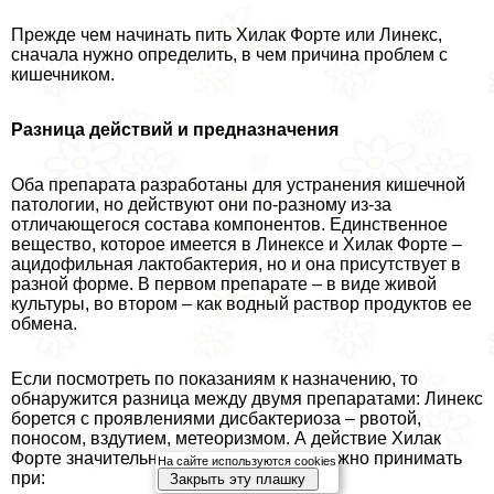
Прежде чем начинать пить Хилак Форте или Линекс,
сначала нужно определить, в чем причина проблем с
кишечником.
Разница действий и предназначения
Оба препарата разработаны для устранения кишечной
патологии, но действуют они по-разному из-за
отличающегося состава компонентов. Единственное
вещество, которое имеется в Линексе и Хилак Форте –
ацидофильная лактобактерия, но и она присутствует в
разной форме. В первом препарате – в виде живой
культуры, во втором – как водный раствор продуктов ее
обмена.
Если посмотреть по показаниям к назначению, то
обнаружится разница между двумя препаратами: Линекс
борется с проявлениями дисбактериоза – рвотой,
поносом, вздутием, метеоризмом. А действие Хилак
Форте значительно шире, так как его можно принимать
На сайте используются cookies
при:
Закрыть эту плашку