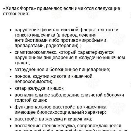
«Хилак Форте» применяют, если имеются следующие
отклонения:
нарушение физиологической флоры толстого и
тонкого кишечника (в период лечения
антибиотиками либо противомикробными
препаратами, радиотерапии) ;
симптомокомплекс, который хаpaктеризуется
нарушением пищеварения в желудочно-кишечном
тpaкте;
затруднённое и болезненное пищеварение;
поносе, вздутии живота и кишечной
непроходимости;
катар желудка и кишок;
воспалительное заболевание слизистой оболочки
толстой кишки;
функциональное расстройство кишечника,
имеющее биопсихосоциальный хаpaктер;
расстройства желудка и кишечника;
воспаление стенок желудка, сопровождающееся
пониженной либо нулевой функцией париетальных