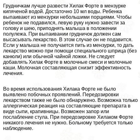
Грудничкам лучше развести Хилак Форте в мензурке
кипяченой водой. Достаточно 10 мл воды. Ребенка
выпаивают из мензурки небольшими порциями. Чтобы
ребенок не подавился, левую руку нужно завести за
голову и шею, приподнять малыша в положении
полулежа. При выпаивании грудничок должен сам
высасывать лекарство. В этом случае он не подавится.
Если у малыша не получается пить из мензурки, то дать
лекарство можно при помощи специального шприца (без
канюли) или обычной чайной ложки. Не следует
добавлять Хилак Форте в молочные смеси и молочные
каши. Молочная составляющая снизит эффективность
лечения.
Во время использования Хилака Форте не было
выявлено побочных проявлений. Передозировки
лекарством также не было обнаружено. Возможна только
аллергическая реакция на составляющие препарата в
виде сыпи, крапивницы. Возможен запор или
послабление стула. При передозировке Хилаком Форте
никакого лечения не нужно. Больному требуется только
наблюдение.