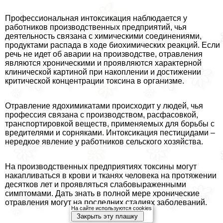
Профессиональная интоксикация наблюдается у
работников производственных предприятий, чья
деятельность связана с химическими соединениями,
продуктами распада в ходе биохимических реакций. Если
речь не идет об аварии на производстве, отравления
являются хроническими и проявляются хаpaктерной
клинической картиной при накоплении и достижении
критической концентрации токсина в организме.
Отравление ядохимикатами происходит у людей, чья
профессия связана с производством, расфасовкой,
трaнcпортировкой веществ, применяемых для борьбы с
вредителями и сорняками. Интоксикация пестицидами –
нередкое явление у работников сельского хозяйства.
На производственных предприятиях токсины могут
накапливаться в крови и тканях человека на протяжении
десятков лет и проявляться слабовыраженными
симптомами. Дать знать в полной мере хронические
отравления могут на последних стадиях заболеваний.
На сайте используются cookies
Закрыть эту плашку