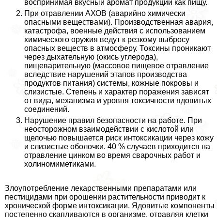
воспринимая вкусный аромат продукции как пищу.
При отравлении АХОВ (аварийно химически
опасными веществами). Производственная авария,
катастрофа, военные действия с использованием
химического оружия ведут к резкому выбросу
опасных веществ в атмосферу. Токсины проникают
через дыхательную (окись углерода),
пищеварительную (массовое пищевое отравление
вследствие нарушений этапов производства
продуктов питания) системы, кожные покровы и
слизистые. Степень и хаpaктер поражения зависят
от вида, механизма и уровня токсичности ядовитых
соединений.
Нарушение правил безопасности на работе. При
неосторожном взаимодействии с кислотой или
щелочью повышается риск интоксикации через кожу
и слизистые оболочки. 40 % случаев приходится на
отравление цинком во время сварочных работ и
холиномиметиками.
Злоупотрeбление лекарственными препаратами или
пестицидами при орошении растительности приводит к
хронической форме интоксикации. Ядовитые компоненты
постепенно скапливаются в организме, отравляя клетки