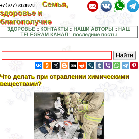
Семья,
+7(977)9328978
здоровье и
благополучие
ЗДОРОВЬЕ
::
КОНТАКТЫ
::
НАШИ АВТОРЫ
::
НАШ
TELEGRAM-КАНАЛ
::
последние посты
Что делать при отравлении химическими
веществами?