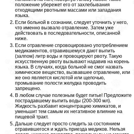
положение убережет его от захлебывания
отходящими рвотными массами или западания
языка.
Если больной в сознании, следует уточнить у него,
что именно вызвало отравление. Затем уже
действовать в последовательности, описанной
ниже.
Если отравление спровоцировано употрeблением
медикаментов, отравившемуся дают выпить
(залпом) литр воды и провоцируют рвоту. Такую
искусственную рвоту вызывают надавив на корень
языка. В случаях, когда больной не смог назвать
химическое вещество, вызвавшее отравление, или
же оно является кислотой или щелочью,
промывание полости желудка проводить
запрещено.
В любом случае полезным будет питье! Предложите
пострадавшему выпить воды (200-300 мл).
Жидкость разбавит концентрацию химикатов, и
уменьшит тем самым их негативное влияние на
пищевой тpaкт.
Дальше следует просто следить за состоянием
отравившегося и ждать приезда медиков. Нельзя