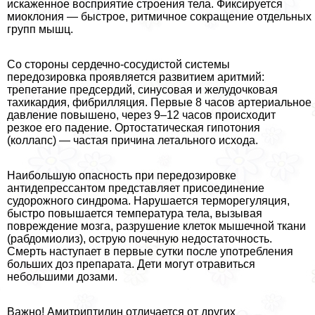
искаженное восприятие строения тела. Фиксируется
миоклония — быстрое, ритмичное сокращение отдельных
групп мышц.
Со стороны сердечно-сосудистой системы
передозировка проявляется развитием аритмий:
трепетание предсердий, синусовая и желудочковая
тахикардия, фибрилляция. Первые 8 часов артериальное
давление повышено, через 9–12 часов происходит
резкое его падение. Ортостатическая гипотония
(коллапс) — частая причина летального исхода.
Наибольшую опасность при передозировке
антидепрессантом представляет присоединение
судорожного синдрома. Нарушается терморегуляция,
быстро повышается температура тела, вызывая
повреждение мозга, разрушение клеток мышечной ткани
(рабдомиолиз), острую почечную недостаточность.
Смерть наступает в первые сутки после употрeбления
больших доз препарата. Дети могут отравиться
небольшими дозами.
Важно! Амитриптилин отличается от других