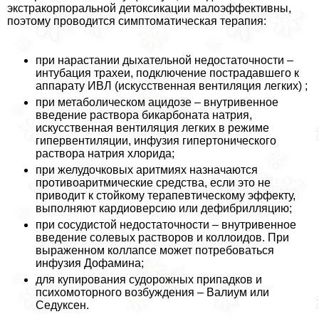
экстpaкорпopaльной детоксикации малоэффективны,
поэтому проводится симптоматическая терапия:
при нарастании дыхательной недостаточности –
интубация трахеи, подключение пострадавшего к
аппарату ИВЛ (искусственная вентиляция легких) ;
при метаболическом ацидозе – внутривенное
введение раствора бикарбоната натрия,
искусственная вентиляция легких в режиме
гипервентиляции, инфузия гипертонического
раствора натрия хлорида;
при желудочковых аритмиях назначаются
противоаритмические средства, если это не
приводит к стойкому терапевтическому эффекту,
выполняют кардиоверсию или дефибрилляцию;
при сосудистой недостаточности – внутривенное
введение солевых растворов и коллоидов. При
выраженном коллапсе может потребоваться
инфузия Дофамина;
для купирования судорожных припадков и
психомоторного возбуждения – Валиум или
Седуксен.