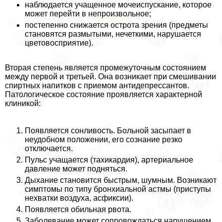
наблюдается учащенное мочеиспускание, которое
может перейти в непроизвольное;
постепенно снижается острота зрения (предметы
становятся размытыми, нечеткими, нарушается
цветовосприятие).
Вторая степень является промежуточным состоянием
между первой и третьей. Она возникает при смешивании
спиртных напитков с приемом антидепрессантов.
Патологическое состояние проявляется хаpaктерной
клиникой:
Появляется сонливость. Больной засыпает в
неудобном положении, его сознание резко
отключается.
Пульс учащается (тахикардия), артериальное
давление может подняться.
Дыхание становится быстрым, шумным. Возникают
симптомы по типу бронхиальной астмы (приступы
нехватки воздуха, асфиксии).
Появляется обильная рвота.
Заболевание может сопровождаться нарушением