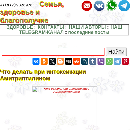
Семья,
+7(977)9328978
здоровье и
благополучие
ЗДОРОВЬЕ
::
КОНТАКТЫ
::
НАШИ АВТОРЫ
::
НАШ
TELEGRAM-КАНАЛ
::
последние посты
Что делать при интоксикации
Амитриптилином