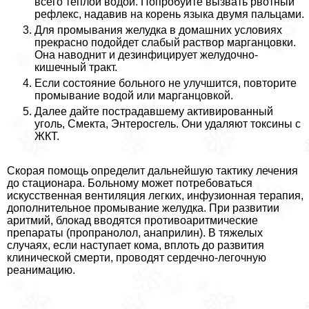
всего теплой водой. Попробуйте вызвать рвотный
рефлекс, надавив на корень языка двумя пальцами.
Для промывания желудка в домашних условиях
прекрасно подойдет слабый раствор марганцовки.
Она наводнит и дезинфицирует желудочно-
кишечный тpaкт.
Если состояние больного не улучшится, повторите
промывание водой или марганцовкой.
Далее дайте пострадавшему активированный
уголь, Смекта, Энтеросгель. Они удаляют токсины с
ЖКТ.
Скорая помощь определит дальнейшую тактику лечения
до стационара. Больному может потребоваться
искусственная вентиляция легких, инфузионная терапия,
дополнительное промывание желудка. При развитии
аритмий, блокад вводятся противоаритмические
препараты (пропранолол, анаприлин). В тяжелых
случаях, если наступает кома, вплоть до развития
клинической cмepти, проводят сердечно-легочную
реанимацию.