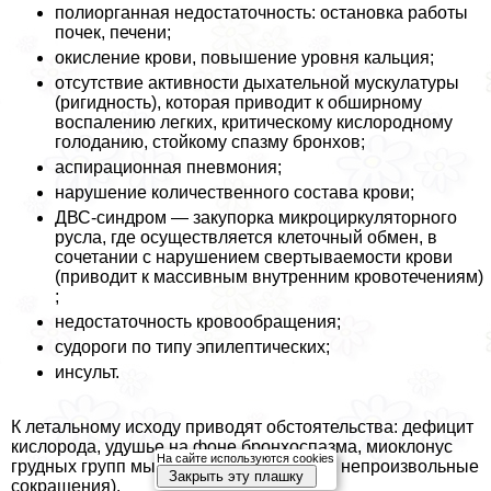
полиорганная недостаточность: остановка работы
почек, печени;
окисление крови, повышение уровня кальция;
отсутствие активности дыхательной мускулатуры
(ригидность), которая приводит к обширному
воспалению легких, критическому кислородному
голоданию, стойкому спазму бронхов;
аспирационная пневмония;
нарушение количественного состава крови;
ДВС-синдром — закупорка микроциркуляторного
русла, где осуществляется клеточный обмен, в
сочетании с нарушением свертываемости крови
(приводит к массивным внутренним кровотечениям)
;
недостаточность кровообращения;
судороги по типу эпилептических;
инсульт.
К летальному исходу приводят обстоятельства: дефицит
кислорода, удушье на фоне бронхоспазма, миоклонус
На сайте используются cookies
грудных групп мышц (кратковременные непроизвольные
Закрыть эту плашку
сокращения).