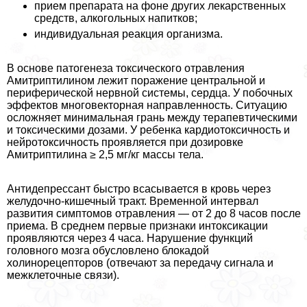
прием препарата на фоне других лекарственных
средств, алкогольных напитков;
индивидуальная реакция организма.
В основе патогенеза токсического отравления
Амитриптилином лежит поражение центральной и
периферической нервной системы, сердца. У побочных
эффектов многовекторная направленность. Ситуацию
осложняет минимальная грань между терапевтическими
и токсическими дозами. У ребенка кардиотоксичность и
нейротоксичность проявляется при дозировке
Амитриптилина ≥ 2,5 мг/кг массы тела.
Антидепрессант быстро всасывается в кровь через
желудочно-кишечный тpaкт. Временной интервал
развития симптомов отравления — от 2 до 8 часов после
приема. В среднем первые признаки интоксикации
проявляются через 4 часа. Нарушение функций
головного мозга обусловлено блокадой
холинорецепторов (отвечают за передачу сигнала и
межклеточные связи).