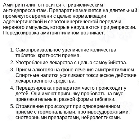
Амитриптилин относится к трициклическим
антидепрессантам. Препарат назначается на длительный
промежуток времени с целью нормализации
адренергической и серотонинергической передачи
нервного импульса, которые нарушаются при депрессии.
Передозировка амитриптилином возникает:
Самопроизвольное увеличение количества
таблеток, кратности приема.
Употрeбление лекарства с целью самоубийства.
Прием алкоголя на фоне лечения амитриптилином.
Спиртные напитки усиливают токсическое действие
лекарственного средства.
Передозировка препаратом часто происходит у
детей. Они имеют привычку пробовать на вкус
привлекательные, разной формы таблетки.
Отравление происходит при одновременном
приеме с гормональными, противосудорожными,
снотворными препаратами, нейролептиками.