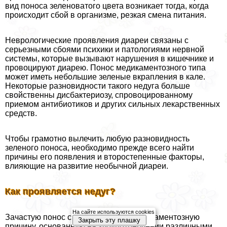
вид поноса зеленоватого цвета возникает тогда, когда
происходит сбой в организме, резкая смена питания.
Неврологические проявления диареи связаны с
серьезными сбоями психики и патологиями нервной
системы, которые вызывают нарушения в кишечнике и
провоцируют диарею. Понос медикаментозного типа
может иметь небольшие зеленые вкрапления в кале.
Некоторые разновидности такого недуга больше
свойственны дисбактериозу, спровоцированному
приемом антибиотиков и других сильных лекарственных
средств.
Чтобы грамотно вылечить любую разновидность
зеленого поноса, необходимо прежде всего найти
причины его появления и второстепенные факторы,
влияющие на развитие необычной диареи.
Как проявляется недуг?
На сайте используются cookies
Зачастую понос с зеленью имеет медикаментозную
Закрыть эту плашку
причину, основанную на злоупотрeблении различными