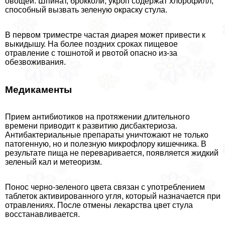
овощей. Шпинат, брокколи, укроп содержат хлорофилл,
способный вызвать зеленую окраску стула.
В первом триместре частая диарея может привести к
выкидышу. На более поздних сроках пищевое
отравление с тошнотой и рвотой опасно из-за
обезвоживания.
Медикаменты
Прием антибиотиков на протяжении длительного
времени приводит к развитию дисбактериоза.
Антибактериальные препараты уничтожают не только
патогенную, но и полезную микрофлору кишечника. В
результате пища не переваривается, появляется жидкий
зеленый кал и метеоризм.
Понос черно-зеленого цвета связан с употрeблением
таблеток активированного угля, который назначается при
отравлениях. После отмены лекарства цвет стула
восстанавливается.