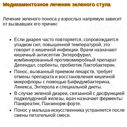
Медикаментозное лечение зеленого стула
Лечение зеленого поноса у взрослых напрямую зависит
от вызвавших его причин:
Если диарея часто повторяется, сопровождается
упадком сил, повышенной температурой, это
говорит о кишечной инфекции. Врачи назначают
кишечный антисептик Энтерофурил,
комбинированный противомикробный препарат
Депендал, сорбенты, пробиотик Лактобактерин.
Понос, вызванный приемом лекарств, требует
отмены препарата и восстановления кишечной
микрофлоры с помощью Бифидумбактерина,
Линекса, Энтерола и специальной диеты.
В случае зеленой диареи, связанной с дисфункцией
поджелудочной железы, врач назначает ферменты:
Панкреатин, Панзинорм форте.
Понос у малыша-искусственника устраняется после
смены питательной смеси.