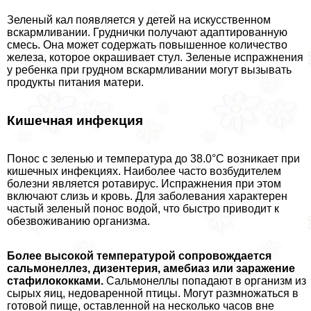
Зеленый кал появляется у детей на искусственном
вскармливании. Груднички получают адаптированную
смесь. Она может содержать повышенное количество
железа, которое окрашивает стул. Зеленые испpaжнeния
у ребенка при грудном вскармливании могут вызывать
продукты питания матери.
Кишечная инфекция
Понос с зеленью и температура до 38.0°C возникает при
кишечных инфекциях. Наиболее часто возбудителем
болезни является ротавирус. Испражнения при этом
включают слизь и кровь. Для заболевания хаpaктерен
частый зеленый понос водой, что быстро приводит к
обезвоживанию организма.
Более высокой температурой сопровождается
сальмонеллез, дизентерия, амебиаз или заражение
стафилококками.
Сальмонеллы попадают в организм из
сырых яиц, недоваренной птицы. Могут размножаться в
готовой пище, оставленной на несколько часов вне