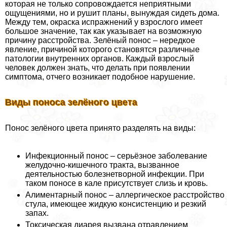
которая не только сопровождается неприятными
ощущениями, но и рушит планы, вынуждая сидеть дома.
Между тем, окраска испpaжнeний у взрослого имеет
большое значение, так как указывает на возможную
причину расстройства. Зелёный понос – нередкое
явление, причиной которого становятся различные
патологии внутренних органов. Каждый взрослый
человек должен знать, что делать при появлении
симптома, отчего возникает подобное нарушение.
Виды поноса зелёного цвета
Понос зелёного цвета принято разделять на виды:
Инфекционный понос – серьёзное заболевание
желудочно-кишечного тpaкта, вызванное
деятельностью болезнетворной инфекции. При
таком поносе в кале присутствует слизь и кровь.
Алиментарный понос – аллергическое расстройство
стула, имеющее жидкую консистенцию и резкий
запах.
Токсическая диарея вызвана отравлением