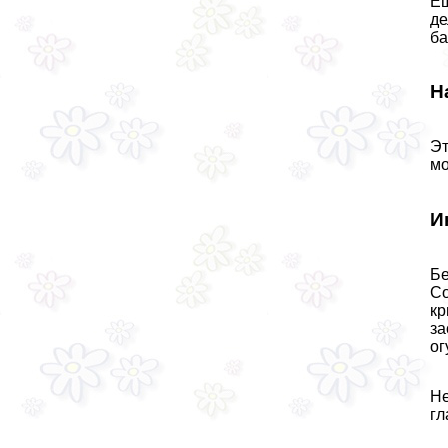
Ещ
де
ба
Н
Эт
мо
И
Бе
Со
кр
за
ог
Не
гл