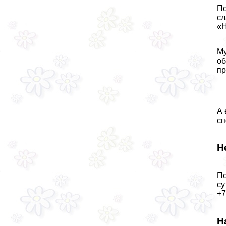
По
сл
«Н
Му
об
пр
А 
сп
Н
По
су
+7
Н