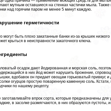
е одна причина — применение моющих средств для мытья б
лают мутным оставшиеся на стенках частички мыла. Такж
нки над горячим паром не менее 5 минут каждую.
арушение герметичности
о могут быть плохо закатанные банки из-за крышек низког
жет крыться в неисправности закаточного ключа.
нгредиенты
ловатый осадок дают йодированная и морская соль, поэтому
держащийся в них йод может нарушить брожение, спровоц
ышки, вдобавок он придает овощам горьковатый привкус и 
солки огурцов простую поваренную каменную соль. Кстати,
урчики по нашему рецепту.
 заготавливайте впрок сорта, которые предназначены для 
адкие, в засолке размягчаются, в них образуются пустоты, 