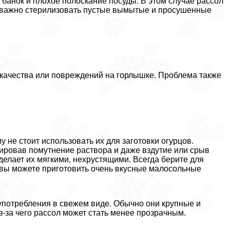
анок и плохое полоскание посуды. В этом случае рассол
е важно стерилизовать пустые вымытые и просушенные
о качества или повреждений на горлышке. Проблема также
 не стоит использовать их для заготовки огурцов.
ировав помутнение раствора и даже вздутие или срыв
делает их мягкими, нехрустящими. Всегда берите для
 вы можете приготовить очень вкусные малосольные
употрeбления в свежем виде. Обычно они крупные и
из-за чего рассол может стать менее прозрачным.