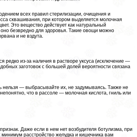
юдением всех правил стерилизации, очищения и
цесса сквашивания, при котором выделяется молочная
цвет. Это вещество действует как натуральный
 оно безвредно для здоровья. Такие овощи можно
орвана и не вздута.
я редко из-за наличия в растворе уксуса (исключение —
одобных заготовок с большей долей вероятности связана
нельзя — выбрасывайте их, не задумываясь. Также не
 непонятно, что в рассоле — молочная кислота, гниль или
изнак. Даже если в нем нет возбудителя ботулизма, при
к минимум расстройство желудка и кишечника вам