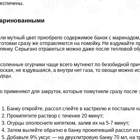
еспечены.
аринованными
ли мутный цвет приобрело содержимое банок с маринадом, н
готовки сразу же отправляются на помойку. Не вздумайте п
лянку. Серьезно отравиться можно даже после тепловой о
соленные огурчики чаще всего мутнеют по безобидной при
оская, не вздувшаяся, а внутри нет газа, то овощи можно 
урцы.
о применяют для закруток, которые помутнели сразу после за
Банку откройте, рассол слейте в кастрюлю и поставьте н
Прокипятите раствор с течение 20 минут;
Огурцы ополосните кипятком, залив их на 5-7 минут;
Затем вылейте обратно в банку прокипевший рассол из 
Добавьте 9% уксус — на двухлитровую банку 70 мл, на 