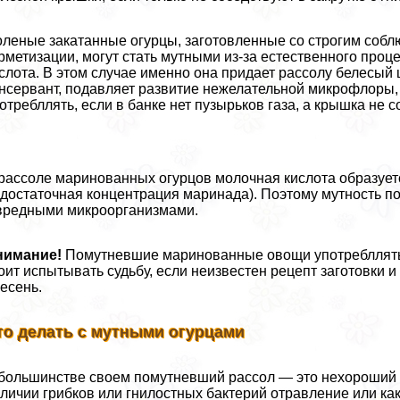
леные закатанные огурцы, заготовленные со строгим собл
рметизации, могут стать мутными из-за естественного про
слота. В этом случае именно она придает рассолу белесый 
нсервант, подавляет развитие нежелательной микрофлоры,
отрeбллять, если в банке нет пузырьков газа, а крышка не с
рассоле маринованных огурцов молочная кислота образуетс
достаточная концентрация маринада). Поэтому мутность п
вредными микроорганизмами.
нимание!
Помутневшие маринованные овощи употрeбллять 
оит испытывать судьбу, если неизвестен рецепт заготовки и
есень.
то делать с мутными огурцами
большинстве своем помутневший рассол — это нехороший пр
личии грибков или гнилостных бактерий отравление или ка