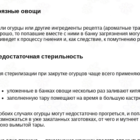
рязные овощи
ли огурцы или другие ингредиенты рецепта (ароматные тра
рошо, то попавшие вместе с ними в банку загрязнения мог
иведет к процессу гниения и, как следствие, к помутнению 
едостаточная стерильность
я стерилизации при закрутке огурцов чаще всего применяют
уложенные в банках овощи несколько раз заливают ки
заполненную тару помещают на время в большую кастр
обоих случаях огурцы могут недостаточно прогреться, и по
змножаться в уже закатанных заготовках, от чего и мутнеет
охо вымытой тары.