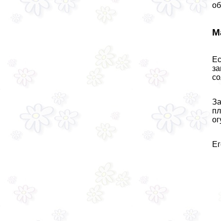
об
М
Ес
за
со
За
пл
ог
Ег