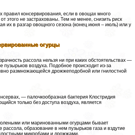
х правил консервирования, если в овощах много
от этого не застрахованы. Тем не менее, снизить риск
я их в разгар овощного сезона (конец июня – июль) или у
сервированные огурцы
зрачность рассола нельзя ни при каких обстоятельствах —
е пузырьков воздуха. Подобное происходит из-за
тивно размножающейся дрожжеподобной или гнилостной
я
онсервах, — палочкообразная бактерия Клостридия
ющийся только без доступа воздуха, является
с солеными или маринованными огурцами бывает
 рассола, образование в нем пузырьков газа и вздутие
гнилостными микробами и дрожжами.