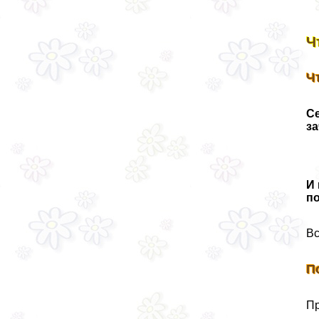
Ч
Ч
Се
з
И 
п
Вс
П
Пр