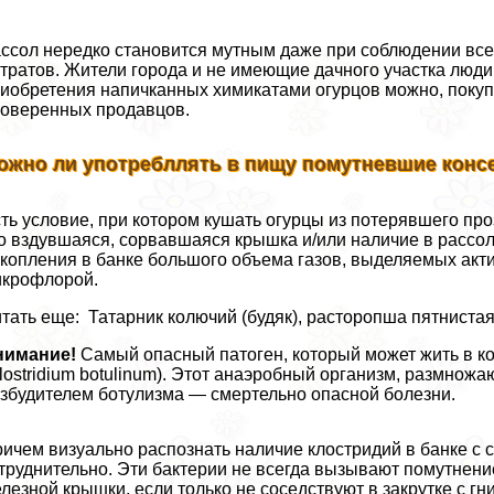
ссол нередко становится мутным даже при соблюдении все
тратов. Жители города и не имеющие дачного участка люди 
иобретения напичканных химикатами огурцов можно, покупа
оверенных продавцов.
ожно ли употрeбллять в пищу помутневшие кон
ть условие, при котором кушать огурцы из потерявшего про
о вздувшаяся, сорвавшаяся крышка и/или наличие в рассол
копления в банке большого объема газов, выделяемых ак
крофлорой.
тать еще: Татарник колючий (будяк), расторопша пятниста
нимание!
Самый опасный патоген, который может жить в к
lostridium botulinum). Этот анаэробный организм, размножа
збудителем ботулизма — cмepтельно опасной болезни.
ичем визуально распознать наличие клостридий в банке 
труднительно. Эти бактерии не всегда вызывают помутнение
лезной крышки, если только не соседствуют в закрутке с 