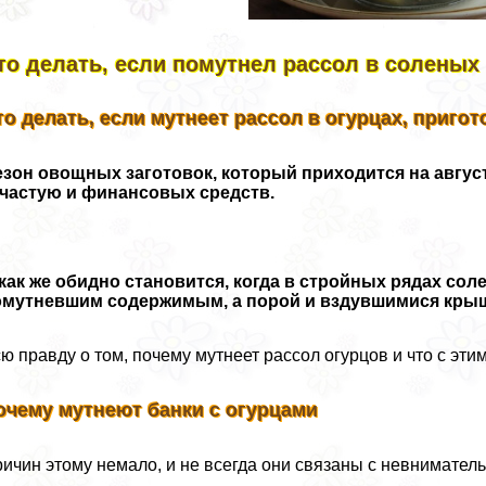
то делать, если помутнел рассол в соленых
то делать, если мутнеет рассол в огурцах, приг
зон овощных заготовок, который приходится на август
ачастую и финансовых средств.
как же обидно становится, когда в стройных рядах со
омутневшим содержимым, а порой и вздувшимися кр
ю правду о том, почему мутнеет рассол огурцов и что с эти
очему мутнеют банки с огурцами
ичин этому немало, и не всегда они связаны с невнимател