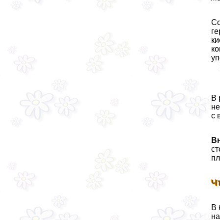
Со
ге
ки
ко
уп
В 
не
с 
В
ст
пл
Ч
В 
на