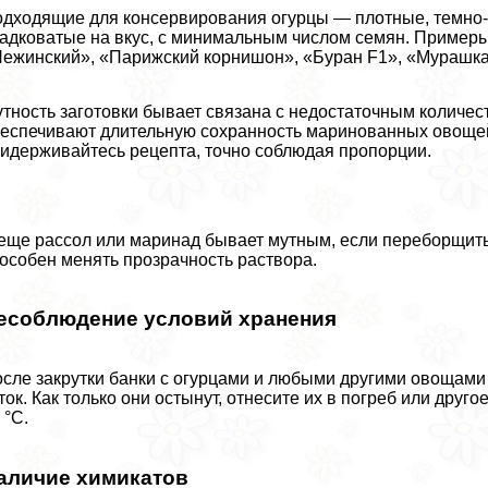
дходящие для консервирования огурцы — плотные, темно-з
адковатые на вкус, с минимальным числом семян. Примеры 
ежинский», «Парижский корнишон», «Буран F1», «Мурашка
тность заготовки бывает связана с недостаточным количес
еспечивают длительную сохранность маринованных овощей. 
идерживайтесь рецепта, точно соблюдая пропорции.
еще рассол или маринад бывает мутным, если переборщить
особен менять прозрачность раствора.
есоблюдение условий хранения
сле закрутки банки с огурцами и любыми другими овощами 
ток. Как только они остынут, отнесите их в погреб или др
 °C.
аличие химикатов