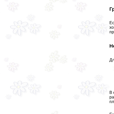
Г
Ес
хо
пр
Н
Дл
В 
ра
пл