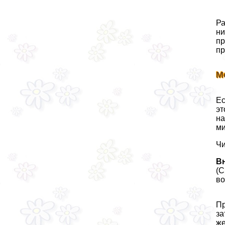
Ра
ни
пр
пр
М
Ес
эт
на
ми
Чи
В
(C
во
Пр
за
же