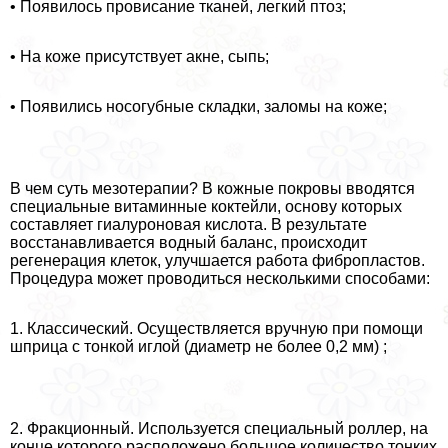
• Появилось провисание тканей, легкий птоз;
• На коже присутствует акне, сыпь;
• Появились носогубные складки, заломы на коже;
В чем суть мезотерапии? В кожные покровы вводятся
специальные витаминные коктейли, основу которых
составляет гиалуроновая кислота. В результате
восстанавливается водный баланс, происходит
регенерация клеток, улучшается работа фибропластов.
Процедypa может проводиться несколькими способами:
1. Классический. Осуществляется вручную при помощи
шприца с тонкой иглой (диаметр не более 0,2 мм) ;
2. Фpaкционный. Используется специальный роллер, на
конце которого расположено большое количество тонких