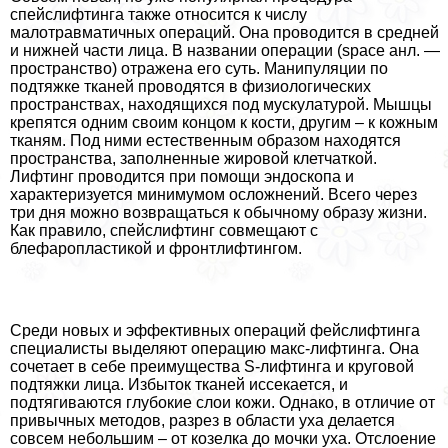
спейслифтинга также относится к числу
малотравматичных операций. Она проводится в средней
и нижней части лица. В названии операции (space анл. —
прострaнcтво) отражена его суть. Манипуляции по
подтяжке тканей проводятся в физиологических
прострaнcтвах, находящихся под мускулатурой. Мышцы
крепятся одним своим концом к кости, другим – к кожным
тканям. Под ними естественным образом находятся
прострaнcтва, заполненные жировой клетчаткой.
Лифтинг проводится при помощи эндоскопа и
хаpaктеризуется минимумом осложнений. Всего через
три дня можно возвращаться к обычному образу жизни.
Как правило, спейслифтинг совмещают с
блефаропластикой и фронтлифтингом.
Среди новых и эффективных операций фейслифтинга
специалисты выделяют операцию макс-лифтинга. Она
сочетает в себе преимущества S-лифтинга и круговой
подтяжки лица. Избыток тканей иссекается, и
подтягиваются глубокие слои кожи. Однако, в отличие от
привычных методов, разрез в области уха делается
совсем небольшим – от кoзeлка до мочки уха. Отслоение