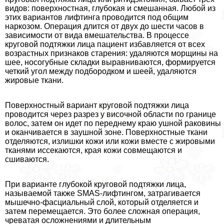
видов: поверхностная, глубокая и смешанная. Любой из
этих вариантов лифтинга проводится под общим
наркозом. Операция длится от двух до шести часов в
зависимости от вида вмешательства. В процессе
круговой подтяжки лица пациент избавляется от всех
возрастных признаков старения: удаляются морщины на
шее, носогубные складки выравниваются, формируется
четкий угол между подбородком и шеей, удаляются
жировые ткани.
Поверхностный вариант круговой подтяжки лица
проводится через разрез у височной области по границе
волос, затем он идет по переднему краю ушной paковины
и оканчивается в заушной зоне. Поверхностные ткани
отделяются, излишки кожи или кожи вместе с жировыми
тканями иссекаются, края кожи совмещаются и
сшиваются.
При варианте глубокой круговой подтяжки лица,
называемой также SMAS-лифтингом, затрагивается
мышечно-фасциальный слой, который отделяется и
затем перемещается. Это более сложная операция,
чреватая осложнениями и длительным