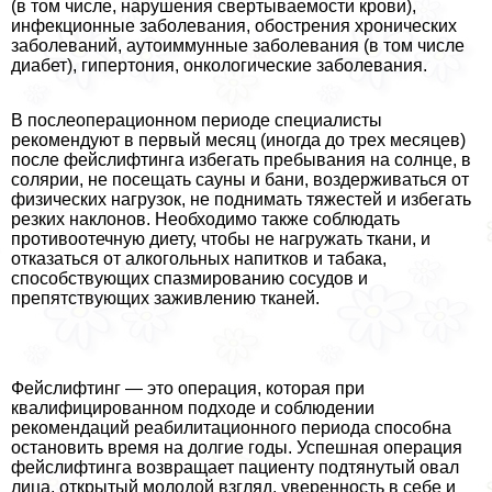
(в том числе, нарушения свертываемости крови),
инфекционные заболевания, обострения хронических
заболеваний, аутоиммунные заболевания (в том числе
диабет), гипертония, oнкoлoгические заболевания.
В послеоперационном периоде специалисты
рекомендуют в первый месяц (иногда до трех месяцев)
после фейслифтинга избегать пребывания на солнце, в
солярии, не посещать сауны и бани, воздерживаться от
физических нагрузок, не поднимать тяжестей и избегать
резких наклонов. Необходимо также соблюдать
противоотечную диету, чтобы не нагружать ткани, и
отказаться от алкогольных напитков и табака,
способствующих спазмированию сосудов и
препятствующих заживлению тканей.
Фейслифтинг — это операция, которая при
квалифицированном подходе и соблюдении
рекомендаций реабилитационного периода способна
остановить время на долгие годы. Успешная операция
фейслифтинга возвращает пациенту подтянутый овал
лица, открытый молодой взгляд, уверенность в себе и