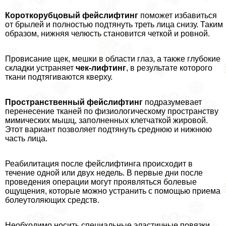
Короткорубцовый фейслифтинг
поможет избавиться
от брылей и полностью подтянуть треть лица снизу. Таким
образом, нижняя челюсть становится четкой и ровной.
Провисание щек, мешки в области глаз, а также глубокие
складки устраняет
чек-лифтинг
, в результате которого
ткани подтягиваются кверху.
Прострaнcтвенный фейслифтинг
подразумевает
перенесение тканей по физиологическому прострaнcтву
мимических мышц, заполненных клетчаткой жировой.
Этот вариант позволяет подтянуть среднюю и нижнюю
часть лица.
Реабилитация после фейслифтинга происходит в
течение одной или двух недель. В первые дни после
проведения операции могут проявляться болевые
ощущения, которые можно устранить с помощью приема
болеутоляющих средств.
Необходимо носить специальные эластичные повязки,