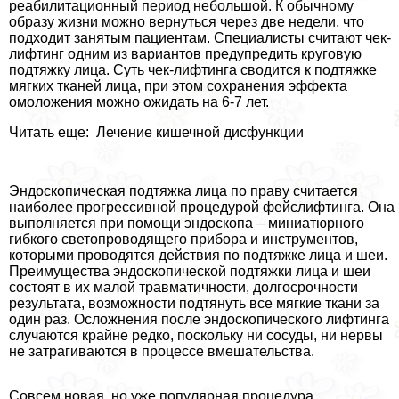
реабилитационный период небольшой. К обычному
образу жизни можно вернуться через две недели, что
подходит занятым пациентам. Специалисты считают чек-
лифтинг одним из вариантов предупредить круговую
подтяжку лица. Суть чек-лифтинга сводится к подтяжке
мягких тканей лица, при этом сохранения эффекта
омоложения можно ожидать на 6-7 лет.
Читать еще: Лечение кишечной дисфункции
Эндоскопическая подтяжка лица по праву считается
наиболее прогрессивной процедурой фейслифтинга. Она
выполняется при помощи эндоскопа – миниатюрного
гибкого светопроводящего прибора и инструментов,
которыми проводятся действия по подтяжке лица и шеи.
Преимущества эндоскопической подтяжки лица и шеи
состоят в их малой травматичности, долгосрочности
результата, возможности подтянуть все мягкие ткани за
один раз. Осложнения после эндоскопического лифтинга
случаются крайне редко, поскольку ни сосуды, ни нервы
не затрагиваются в процессе вмешательства.
Совсем новая, но уже популярная процедypa