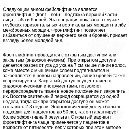
Следующим видом фейслифтинга является
фронтлифтинг (front – лоб) – подтяжка верхней части
лица – лба и бровей. Эта операция показана в случае
глубоких горизонтальных и вертикальных морщин на лбу,
межбровных морщин. Фронтлифтинг позволяет
избавиться от опущения верхнего века и бровей, придает
взгляду более молодой вид.
Фронтлифтинг проводится с открытым доступом или
закрытым (эндоскопическим). При открытом доступе
делается разрез от уха до уха на 7 см выше линии волос,
кожа вместе с мышечным слоем подтягивается и
закрепляется в новом направлении, линия бровей также
корректируется. Закрытый доступ осуществляется
эндоскопическими инструментами, позволяет
перераспределить ткани в новое положение и закрепить
их. Восстановительный период сокращается до одной
недели, тогда как при открытом доступе он может
составить 2-3 недели. Эндоскопический доступ больше
подходит для пациентов до 50 лет, так он гарантирует
более эффективный результат. Открытый вариант
фронтлифтинга чаще применяется у пациентов в
возрасте от пятидесяти лет, у которых при этом методе