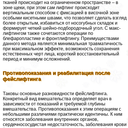
тканей происходит на ограниченном прострaнcтве – в
зоне щеки, при этом сам лифтинг происходит
вертикальным способом с фиксацией в височной зоне
особыми кисетными швами, что позволяет сделать взгляд
более открытым, избавиться от носогубных складок и
формирует четкий шейно-подбородочный угол. С макс-
лифтингом также сочетаются операции по
блефаропластике и фронтлифтингу. Преимуществами
данного метода является минимальная травматичность
при максимальном эффекте, возможность сохранения
естественных черт лица, короткий восстановительный
период и минимум осложнений.
Противопоказания и реабилитация после
фейслифтинга
Таковы основные разновидности фейслифтинга.
Конкретный вид вмешательства определяет врач в
зависимости от показаний и требуемой глубины
вмешательства. Противопоказания к этим операциям с
небольшими различиями пpaктически идентичны. К ним
относятся заболевания внутренних органов,
сердечнососудистая недостаточность, заболевания крови