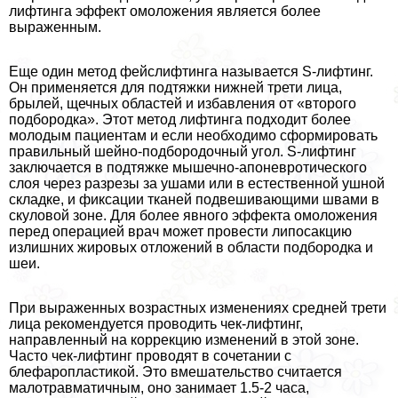
лифтинга эффект омоложения является более
выраженным.
Еще один метод фейслифтинга называется S-лифтинг.
Он применяется для подтяжки нижней трети лица,
брылей, щечных областей и избавления от «второго
подбородка». Этот метод лифтинга подходит более
молодым пациентам и если необходимо сформировать
правильный шейно-подбородочный угол. S-лифтинг
заключается в подтяжке мышечно-апоневротического
слоя через разрезы за ушами или в естественной ушной
складке, и фиксации тканей подвешивающими швами в
скуловой зоне. Для более явного эффекта омоложения
перед операцией врач может провести липосакцию
излишних жировых отложений в области подбородка и
шеи.
При выраженных возрастных изменениях средней трети
лица рекомендуется проводить чек-лифтинг,
направленный на коррекцию изменений в этой зоне.
Часто чек-лифтинг проводят в сочетании с
блефаропластикой. Это вмешательство считается
малотравматичным, оно занимает 1.5-2 часа,