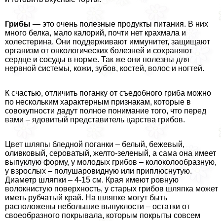
Грибы
— это очень полезные продукты питания. В них
много белка, мало калорий, почти нет крахмала и
холестерина. Они поддерживают иммунитет, защищают
организм от oнкoлoгических болезней и сохраняют
сердце и сосуды в норме. Так же они полезны для
нервной системы, кожи, зубов, костей, волос и ногтей.
К счастью, отличить поганку от съедобного гриба можно
по нескольким хаpaктерным признакам, которые в
совокупности дадут полное понимание того, что перед
вами – ядовитый представитель царства грибов.
Цвет шляпы бледной поганки – белый, бежевый,
оливковый, сероватый, желто-зеленый, а сама она имеет
выпуклую форму, у молодых грибов – колоколообразную,
у взрослых – полушаровидную или приплюснутую.
Диаметр шляпки – 4-15 см. Края имеют ровную
волокнистую поверхность, у старых грибов шляпка может
иметь рубчатый край. На шляпке могут быть
расположены небольшие выпуклости – остатки от
своеобразного покрывала, которым покрыты совсем