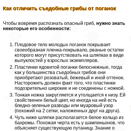
Как отличить съедобные грибы от поганок
Чтобы вовремя распознать опасный гриб,
нужно знать
некоторые его особенности:
Плодовое тело молодых поганок покрывает
своеобразная пленка-покрывало, рваные остатки
которого могут присутствовать на шляпках в виде
выпуклостей у взрослых экземпляров.
Пластинки ядовитой поганки белоснежные, тогда
как у большинства съедобных грибов они
приобретают розоватый, бежевый и иной оттенок.
Насторожить должен факт того, что пластинки
подозрительно широкие и не соединены с ножкой.
Тонкая ножка закругляется и утолщается к низу. Ей
свойственен белый цвет, но иногда на ней есть
бледно-зеленые разводы или муаровый узор
(похожий на 2 сетки, наложенных друг на друга).
Чуть ниже шляпки располагается белое кольцо из
бахромы. Похожая черта есть у шампиньонов, что
объясняет существующую пyтaницу. Знание о