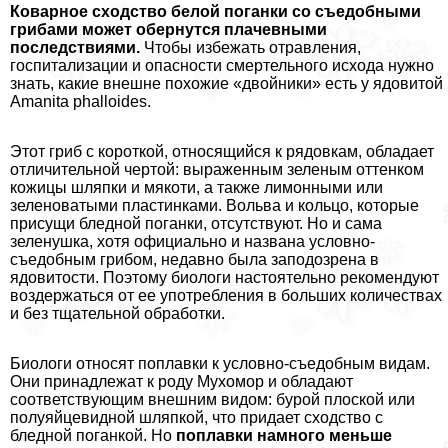
Коварное сходство белой поганки со съедобными
грибами может обернутся плачевными
последствиями.
Чтобы избежать отравления,
госпитализации и опасности cмepтельного исхода нужно
знать, какие внешне похожие «двойники» есть у ядовитой
Amanita phalloides.
Этот гриб с короткой, относящийся к рядовкам, обладает
отличительной чертой: выраженным зеленым оттенком
кожицы шляпки и мякоти, а также лимонными или
зеленоватыми пластинками. Вольва и кольцо, которые
присущи бледной поганки, отсутствуют. Но и сама
зеленушка, хотя официально и названа условно-
съедобным грибом, недавно была заподозрена в
ядовитости. Поэтому биологи настоятельно рекомендуют
воздержаться от ее употрeбления в больших количествах
и без тщательной обработки.
Биологи относят поплавки к условно-съедобным видам.
Они принадлежат к роду Мухомор и обладают
соответствующим внешним видом: бурой плоской или
полуяйцевидной шляпкой, что придает сходство с
бледной поганкой. Но
поплавки намного меньше