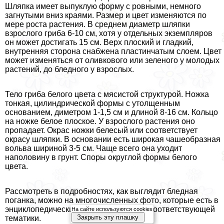
Шляпка имеет выпуклую форму с ровными, немного
загнутыми вниз краями. Размер и цвет изменяются по
мере роста растения. В среднем диаметр шляпки
взрослого гриба 6-10 см, хотя у отдельных экземпляров
он может достигать 15 см. Верх плоский и гладкий,
внутренняя сторона снабжена пластинчатым слоем. Цвет
может изменяться от оливкового или зеленого у молодых
растений, до бледного у взрослых.
Тело гриба белого цвета с мясистой структурой. Ножка
тонкая, цилиндрической формы с утолщенным
основанием, диметром 1-1,5 см и длиной 8-16 см. Кольцо
на ножке белое плоское. У взрослого растения оно
пропадает. Окрас ножки белесый или соответствует
окрасу шляпки. В основании есть широкая чашеобразная
вольва шириной 3-5 см. Чаще всего она уходит
наполовину в грунт. Споры округлой формы белого
цвета.
Рассмотреть в подробностях, как выглядит бледная
поганка, можно на многочисленных фото, которые есть в
энциклопедических и других изданиях соответствующей
На сайте используются cookies
Закрыть эту плашку
тематики.