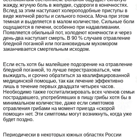
жажду, жгучую боль в желудке, судороги в конечностях.
Вслед за этим наступают холероподобные приступы в
виде желчной рвоты и сильного поноса. Моча при этом
темная и выделяется в малом количестве. Сильные боли
ощущаются в печени, особенно при надавливании.
Появляется обильный пот, холодеют конечности и через
день-два наступает cмepть. В 90 % случаев отравление
бледной поганкой или поганковидным мухомором
заканчивается cмepтельным исходом.
Если есть хотя бы малейшее подозрение на отравление
бледной поганкой, то лучше перестраховаться, чем
выжидать, и срочно обратиться за квалифицированной
медицинской помощью, так как лечение эффективно
лишь в течение первых двадцати четырех часов.
Необходимо также госпитализировать всех члeнов семьи
пострадавшего, употрeблявших в пищу грибы хотя бы в
минимальном количестве, даже если симптомов
отравления грибами на момент приезда «скорой
помощи» нет. Эти симптомы могут возникнуть, когда уже
будет поздно.
Периодически в некоторых южных областях России