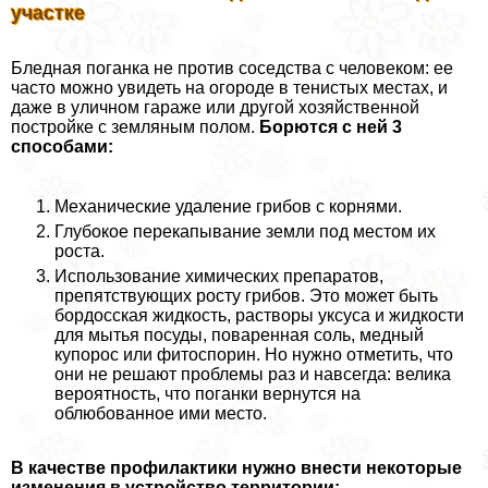
участке
Бледная поганка не против соседства с человеком: ее
часто можно увидеть на огороде в тенистых местах, и
даже в уличном гараже или другой хозяйственной
постройке с земляным полом.
Борются с ней 3
способами:
Механические удаление грибов с корнями.
Глубокое перекапывание земли под местом их
роста.
Использование химических препаратов,
препятствующих росту грибов. Это может быть
бордосская жидкость, растворы уксуса и жидкости
для мытья посуды, поваренная соль, медный
купорос или фитоспорин. Но нужно отметить, что
они не решают проблемы раз и навсегда: велика
вероятность, что поганки вернутся на
облюбованное ими место.
В качестве профилактики нужно внести некоторые
изменения в устройство территории: