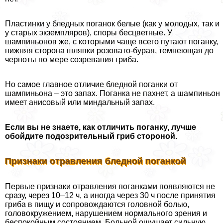
Пластинки у бледных поганок белые (как у молодых, так и
у старых экземпляров), споры бесцветные. У
шампиньонов же, с которыми чаще всего путают поганку,
нижняя сторона шляпки розовато-бурая, темнеющая до
черноты по мере созревания гриба.
Но самое главное отличие бледной поганки от
шампиньона – это запах. Поганка не пахнет, а шампиньон
имеет анисовый или миндальный запах.
Если вы не знаете, как отличить поганку, лучше
обойдите подозрительный гриб стороной.
Признаки отравления бледной поганкой
Первые признаки отравления поганками появляются не
сразу, через 10–12 ч, а иногда через 30 ч после принятия
гриба в пищу и сопровождаются головной болью,
головокружением, нарушением нормального зрения и
беспокойным состоянием. Больной ощущает сильную