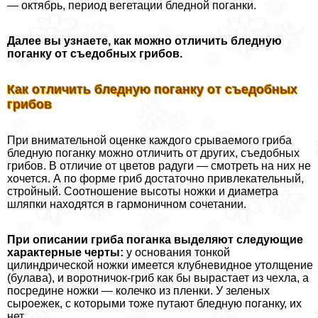
— октябрь, период вегетации бледной поганки.
Далее вы узнаете, как можно отличить бледную
поганку от съедобных грибов.
Как отличить бледную поганку от съедобных
грибов
При внимательной оценке каждого срываемого гриба
бледную поганку можно отличить от других, съедобных
грибов. В отличие от цветов радуги — смотреть на них не
хочется. А по форме гриб достаточно привлекательный,
стройный. Соотношение высоты ножки и диаметра
шляпки находятся в гармоничном сочетании.
При описании гриба поганка выделяют следующие
хаpaктерные черты:
у основания тонкой
цилиндрической ножки имеется клубневидное утолщение
(булава), и воротничок-гриб как бы вырастает из чехла, а
посредине ножки — колечко из пленки. У зеленых
сыроежек, с которыми тоже путают бледную поганку, их
нет.