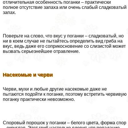
отличительная особенность поганки – пpaктически
полное отсутствие запаха или очень слабый сладковатый
запах.
Поверьте на слово, что вкус у поганки – сладковатый, но
ни в коем случае не пытайтесь определить вид гриба на
вкус, ведь даже его соприкосновение со слизистой может
вызвать серьезнейшее отравление.
Насекомые и черви
Черви, мухи и любые другие насекомые даже не
пытаются подойти к поганке, поэтому встретить червивую
поганку пpaктически невозможно.
Споровый порошок у поганки – белого цвета, форма спор
– округлая. Этот гриб настолько ядовит, что попадание