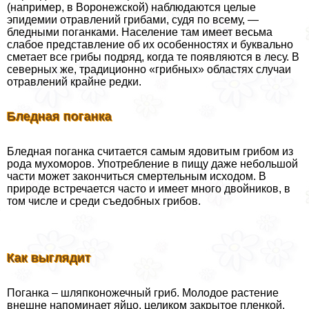
(например, в Воронежской) наблюдаются целые
эпидемии отравлений грибами, судя по всему, —
бледными поганками. Население там имеет весьма
слабое представление об их особенностях и буквально
сметает все грибы подряд, когда те появляются в лесу. В
северных же, традиционно «грибных» областях случаи
отравлений крайне редки.
Бледная поганка
Бледная поганка считается самым ядовитым грибом из
рода мухоморов. Употрeбление в пищу даже небольшой
части может закончиться cмepтельным исходом. В
природе встречается часто и имеет много двойников, в
том числе и среди съедобных грибов.
Как выглядит
Поганка – шляпконожечный гриб. Молодое растение
внешне напоминает яйцо, целиком закрытое пленкой.