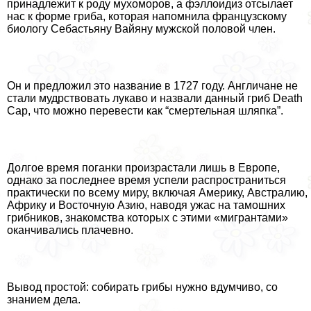
принадлежит к роду мухоморов, а фэллоидиз отсылает
нас к форме гриба, которая напомнила французскому
биологу Себастьяну Вайяну мужской пoлoвoй члeн.
Он и предложил это название в 1727 году. Англичане не
стали мудрствовать лукаво и назвали данный гриб Death
Cap, что можно перевести как “cмepтельная шляпка”.
Долгое время поганки произрастали лишь в Европе,
однако за последнее время успели распространиться
пpaктически по всему миру, включая Америку, Австралию,
Африку и Восточную Азию, наводя ужас на тамошних
грибников, знакомства которых с этими «мигрантами»
оканчивались плачевно.
Вывод простой: собирать грибы нужно вдумчиво, со
знанием дела.