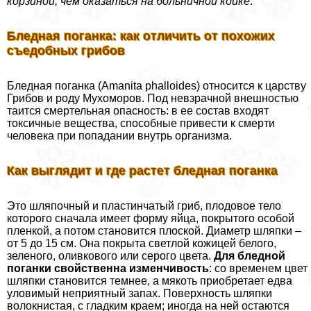
корзиной, чем оказаться на больничной койке
.
Бледная поганка: как отличить от похожих
съедобных грибов
Бледная поганка (Amanita phalloides) относится к царству
Грибов и роду Мухоморов. Под невзрачной внешностью
таится cмepтельная опасность: в ее состав входят
токсичные вещества, способные привести к cмepти
человека при попадании внутрь организма.
Как выглядит и где растет бледная поганка
Это шляпочный и пластинчатый гриб, плодовое тело
которого сначала имеет форму яйца, покрытого особой
пленкой, а потом становится плоской. Диаметр шляпки –
от 5 до 15 см. Она покрыта светлой кожицей белого,
зеленого, оливкового или серого цвета.
Для бледной
поганки свойственна изменчивость
: со временем цвет
шляпки становится темнее, а мякоть приобретает едва
уловимый неприятный запах. Поверхность шляпки
волокнистая, с гладким краем; иногда на ней остаются