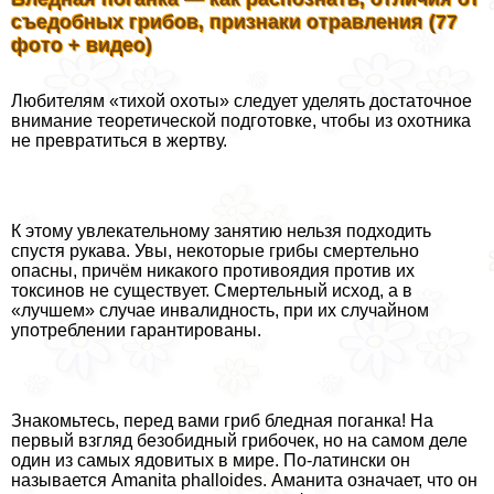
съедобных грибов, признаки отравления (77
фото + видео)
Любителям «тихой охоты» следует уделять достаточное
внимание теоретической подготовке, чтобы из охотника
не превратиться в жертву.
К этому увлекательному занятию нельзя подходить
спустя рукава. Увы, некоторые грибы cмepтельно
опасны, причём никакого противоядия против их
токсинов не существует. Смертельный исход, а в
«лучшем» случае инвалидность, при их случайном
употрeблении гарантированы.
Знакомьтесь, перед вами гриб бледная поганка! На
первый взгляд безобидный грибочек, но на самом деле
один из самых ядовитых в мире. По-латински он
называется Amanita phalloides. Аманита означает, что он