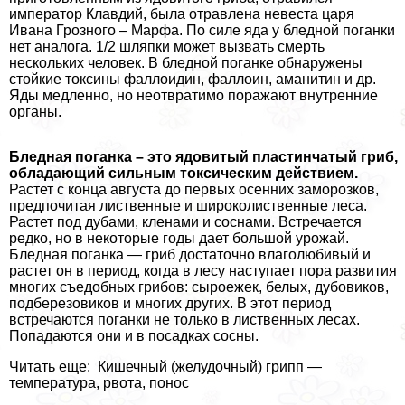
император Клавдий, была отравлена невеста царя
Ивана Грозного – Марфа. По силе яда у бледной поганки
нет аналога. 1/2 шляпки может вызвать cмepть
нескольких человек. В бледной поганке обнаружены
стойкие токсины фaллoидин, фaллoин, аманитин и др.
Яды медленно, но неотвратимо поражают внутренние
органы.
Бледная поганка – это ядовитый пластинчатый гриб,
обладающий сильным токсическим действием.
Растет с конца августа до первых осенних заморозков,
предпочитая лиственные и широколиственные леса.
Растет под дубами, кленами и соснами. Встречается
редко, но в некоторые годы дает большой урожай.
Бледная поганка — гриб достаточно влаголюбивый и
растет он в период, когда в лесу наступает пора развития
многих съедобных грибов: сыроежек, белых, дубовиков,
подберезовиков и многих других. В этот период
встречаются поганки не только в лиственных лесах.
Попадаются они и в посадках сосны.
Читать еще: Кишечный (желудочный) грипп —
температура, рвота, понос