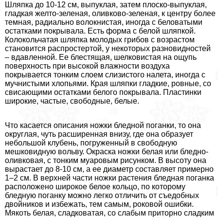
Шляпка до 10-12 см, выпуклая, затем плоско-выпуклая,
гладкая желто-зеленая, оливково-зеленая, к центру более
темная, радиально волокнистая, иногда с беловатыми
остатками покрывала. Есть форма с белой шляпкой.
Колокольчатая шляпка молодых грибов с возрастом
становится распростертой, у некоторых разновидностей
– вдавленной. Ее блестящая, шелковистая на ощупь
поверхность при высокой влажности воздуха
покрывается тонким слоем слизистого налета, иногда с
мучнистыми хлопьями. Края шляпки гладкие, ровные, со
свисающими остатками белого покрывала. Пластинки
широкие, частые, свободные, белые.
Что касается описания ножки бледной поганки, то она
округлая, чуть расширенная внизу, где она образует
небольшой клубень, погруженный в свободную
мешковидную вольву. Окраска ножки белая или бледно-
оливковая, с тонким муаровым рисунком. В высоту она
вырастает до 8-10 см, а ее диаметр составляет примерно
1–2 см. В верхней части ножки растения бледная поганка
расположено широкое белое кольцо, по которому
бледную поганку можно легко отличить от съедобных
двойников и избежать, тем самым, роковой ошибки.
Мякоть белая, сладковатая, со слабым приторно сладким