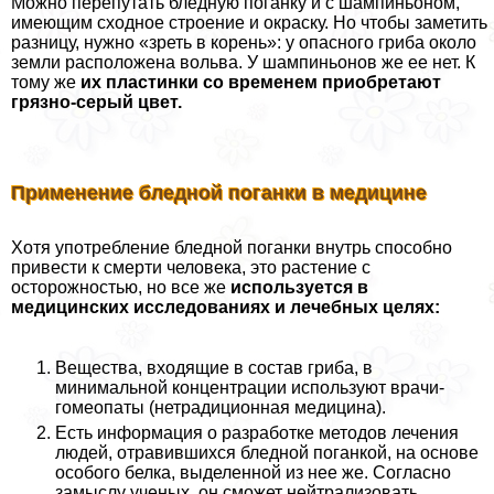
Можно перепутать бледную поганку и с шампиньоном,
имеющим сходное строение и окраску. Но чтобы заметить
разницу, нужно «зреть в корень»: у опасного гриба около
земли расположена вольва. У шампиньонов же ее нет. К
тому же
их пластинки со временем приобретают
грязно-серый цвет.
Применение бледной поганки в медицине
Хотя употрeбление бледной поганки внутрь способно
привести к cмepти человека, это растение с
осторожностью, но все же
используется в
медицинских исследованиях и лечебных целях:
Вещества, входящие в состав гриба, в
минимальной концентрации используют врачи-
гомеопаты (нетрадиционная медицина).
Есть информация о разработке методов лечения
людей, отравившихся бледной поганкой, на основе
особого белка, выделенной из нее же. Согласно
замыслу ученых, он сможет нейтрализовать