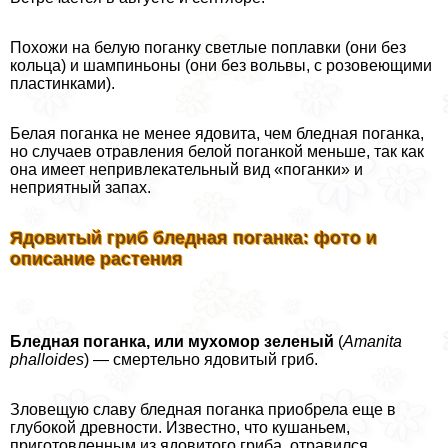
Похожи на белую поганку светлые поплавки (они без
кольца) и шампиньоны (они без вольвы, с розовеющими
пластинками).
Белая поганка не менее ядовита, чем бледная поганка,
но случаев отравления белой поганкой меньше, так как
она имеет непривлекательный вид «поганки» и
неприятный запах.
Ядовитый гриб бледная поганка: фото и
описание растения
Бледная поганка, или мухомор зеленый
(
Amanita
phalloides
) — cмepтельно ядовитый гриб.
Зловещую славу бледная поганка приобрела еще в
глубокой древности. Известно, что кушаньем,
приготовленным из ядовитого гриба, отравился