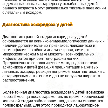
эндемичных очагах аскаридоза у ослабленных детей
раннего возраста могут развиваться тяжелые пневмонии
с летальным исходом.
Диагностика аскаридоза у детей
Диагностика ранней стадии аскаридоза у детей
основывается на клинико-эпидемиологических данных и
наличии дополнительных признаков: лейкоцитоза и
эозинофилии – в общем анализе крови, личинок в
микроскопическом мазке мокроты, эозинофильных
инфильтратов при рентгенографии легких.
Предложенные серологические методы диагностики
аскаридоза у детей (реакция преципитации на живых
личинках аскарид, реакция непрямой гемагглютинации с
аскаридозным антигеном и др.) не получили широкого
распространения.
Более точная диагностика аскаридоза у детей возможна
через 3 месяца после заражения, во время хронической
кишечной стадии заболевания, когда глисты становятся
пoлoвoзрелыми. Для этого проводится лабораторное