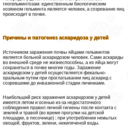
геогельминтозам: единственным биологическим
хозяином гельминта является человек, а созревание яиц
происходит в почве.
Причины и патогенез аскаридоза у детей
Источником заражения почвы яйцами гельминтов
является больной аскаридозом человек. Сами аскариды
во внешней среде не жизнеспособны, а их яйца могут
сохраняться в почве многие годы. Заражение
аскаридозом у детей осуществляется фекально-
opaльным путем при проглатывании яиц аскарид с
созревшими до инвазионной стадии личинками.
Наибольший риск заражения аскаридозом у детей
имеется летом и осенью из-за недостаточного
соблюдения правил личной гигиены после контакта с
землей и травой (во время прогулки на детской
площадке, в песочнице) ; при употрeблении немытых
овощей, фруктов, зелени, некипяченой воды.