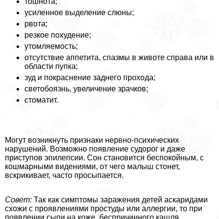
тошнота;
усиленное выделение слюны;
рвота;
резкое похудение;
утомляемость;
отсутствие аппетита, спазмы в животе справа или в
области пупка;
зуд и покраснение заднего прохода;
светобоязнь, увеличение зрачков;
стоматит.
Могут возникнуть признаки нервно-психических
нарушений. Возможно появление судорог и даже
приступов эпилепсии. Сон становится беспокойным, с
кошмарными видениями, от чего малыш стонет,
вскрикивает, часто просыпается.
Совет:
Так как симптомы заражения детей аскаридами
схожи с проявлениями простуды или аллергии, то при
появлении сыпи на коже, беспричинного кашля,