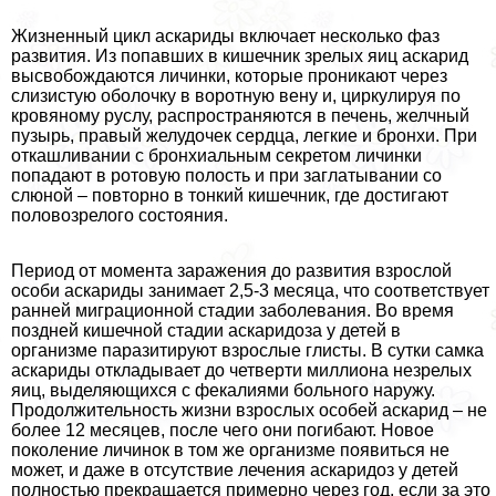
Жизненный цикл аскариды включает несколько фаз
развития. Из попавших в кишечник зрелых яиц аскарид
высвобождаются личинки, которые проникают через
слизистую оболочку в воротную вену и, циркулируя по
кровяному руслу, распространяются в печень, желчный
пузырь, правый желудочек сердца, легкие и бронхи. При
откашливании с бронхиальным секретом личинки
попадают в ротовую полость и при заглатывании со
слюной – повторно в тонкий кишечник, где достигают
пoлoвoзрелого состояния.
Период от момента заражения до развития взрослой
особи аскариды занимает 2,5-3 месяца, что соответствует
ранней миграционной стадии заболевания. Во время
поздней кишечной стадии аскаридоза у детей в
организме паразитируют взрослые глисты. В сутки самка
аскариды откладывает до четверти миллиона незрелых
яиц, выделяющихся с фекалиями больного наружу.
Продолжительность жизни взрослых особей аскарид – не
более 12 месяцев, после чего они погибают. Новое
поколение личинок в том же организме появиться не
может, и даже в отсутствие лечения аскаридоз у детей
полностью прекращается примерно через год, если за это