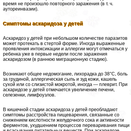
время не произошло повторного заражения (в т. ч.
аутореинвазии).
Симптомы аскаридоза у детей
Аскаридоз у детей при небольшом количестве паразитов
может протекать в стертой форме. Иногда выраженные
проявления интоксикации и аллергии могут отмечаться у
ребенка уже в первые недели после заражения
аскаридозом (в раннюю миграционную стадию).
Возникают общее недомогание, лихорадка до 38°C, боль
за гpyдиной, аллергическая сыпь и зуд кожи, кашель
сухой или со слизистой мокротой, иногда — плеврит. При
аскаридозе у детей отмечается увеличение печени,
селезенки, лимфоузлов.
В кишечной стадии аскаридоза у детей преобладают
симптомы расстройства пищеварения, связанные со
снижением кислотности желудочного сока и активности
ферментов, ухудшением процессов переваривания пищи
и всасывания питательных веществ. При аскаридозе