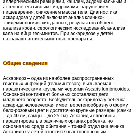
аллергическими реакциями, кашлем, абдоминальным и
астеновегетативным синдромами, нарушением
пищеварения, снижением массы тела. Диагностика
аскаридоза у детей включает анализ клинико-
эпидемиологических данных, результатов общего
анализа крови, серологических исследований, анализа
кала на яйца гельминтов. При аскаридозе у детей
назначают антигельминтные препараты.
Общие сведения
Аскаридоз – одна из наиболее распространенных
глистных инфекций (гельминтозов), вызываемая
паразитическими круглыми червями Ascaris lumbricoides.
Основной контингент больных составляют дети
младшего возраста. Возбудитель аскаридоза у ребенка –
аскарида человеческая имеет веретенообразную форму,
бело-розовый цвет и достаточно крупные размеры (самки
– до 40 см, самцы – до 25 см). Аскариды способны
паразитировать в различных органах ребенка, но
основная их среда обитания – тонкий отдел кишечника.
Аскаридоз у детей относится к антропонозным