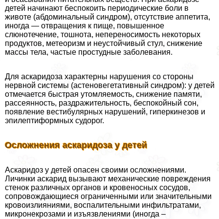
детей начинают беспокоить периодические боли в
животе (абдоминальный синдром), отсутствие аппетита,
иногда — отвращения к пище, повышенное
слюнотечение, тошнота, непереносимость некоторых
продуктов, метеоризм и неустойчивый стул, снижение
массы тела, частые простудные заболевания.
Для аскаридоза хаpaктерны нарушения со стороны
нервной системы (астеновегетативный синдром): у детей
отмечается быстрая утомляемость, снижение памяти,
рассеянность, раздражительность, беспокойный сон,
появление вестибулярных нарушений, гиперкинезов и
эпилептиформных судорог.
Осложнения аскаридоза у детей
Аскаридоз у детей опасен своими осложнениями.
Личинки аскарид вызывают механические повреждения
стенок различных органов и кровеносных сосудов,
сопровождающиеся ограниченными или значительными
кровоизлияниями, воспалительными инфильтратами,
микронекрозами и изъязвлениями (иногда –