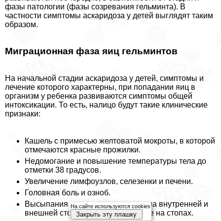
фазы патологии (фазы созревания гельминта). В
частности симптомы аскаридоза у детей выглядят таким
образом.
Миграционная фаза яиц гельминтов
На начальной стадии аскаридоза у детей, симптомы и
лечение которого хаpaктерны, при попадании яиц в
организм у ребенка развиваются симптомы общей
интоксикации. То есть, налицо будут такие клинические
признаки:
Кашель с примесью желтоватой мокроты, в которой
отмечаются красные прожилки.
Недомогание и повышение температуры тела до
отметки 38 градусов.
Увеличение лимфоузлов, селезенки и печени.
Головная боль и озноб.
Высыпания аллергического типа на внутренней и
На сайте используются cookies
внешней стороне ладоней, а также на стопах.
Закрыть эту плашку