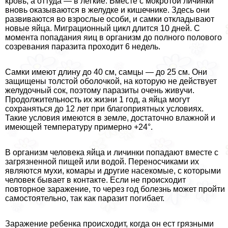
кровь, а оттуда — в легкие. Вместе с мокротой личинки
вновь оказываются в желудке и кишечнике. Здесь они
развиваются во взрослые особи, и самки откладывают
новые яйца. Миграционный цикл длится 10 дней. С
момента попадания яиц в организм до полного пoлoвoго
созревания паразита проходит 6 недель.
Самки имеют длину до 40 см, самцы — до 25 см. Они
защищены толстой оболочкой, на которую не действует
желудочный сок, поэтому паразиты очень живучи.
Продолжительность их жизни 1 год, а яйца могут
сохраняться до 12 лет при благоприятных условиях.
Такие условия имеются в земле, достаточно влажной и
имеющей температуру примерно +24°.
В организм человека яйца и личинки попадают вместе с
загрязненной пищей или водой. Переносчиками их
являются мухи, комары и другие насекомые, с которыми
человек бывает в контакте. Если не происходит
повторное заражение, то через год болезнь может пройти
самостоятельно, так как паразит погибает.
Заражение ребенка происходит, когда он ест грязными