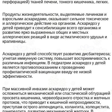
перфорацией) тканей печени, тонкого кишечника, легких.
Продукты жизнедеятельности, выделяемые личинкам и
взрослыми аскаридами, оказывают сильное токсическое
и аллергическое действие на организм. Аскаридоз у
детей приводит к сенсибилизации всего организма и
развитию ярко выраженных общих и местных
аллергических реакций в виде астматического удушья и
крапивницы.
Аскаридоз у детей способствует развитию дисбактериоза;
угнетая иммунную систему, повышает восприимчивость к
различным инфекциям. В педиатрии аскаридоз у детей
является противопоказанием к проведению
профилактической вакцинации ввиду ее низкой
эффективности.
При массивной инвазии аскаридоз у детей может
осложниться механической или спастической обтурацией
просвета кишечника, червеобразного отростка и желчных
протоков, что приводит к кишечной непроходимости,
приступам острого аппендицита, холангита, холецистита,
панкреатита, развитию механической желтухи. В