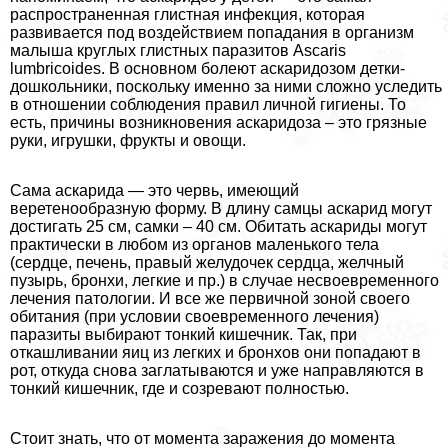
распространенная глистная инфекция, которая
развивается под воздействием попадания в организм
малыша круглых глистных паразитов Ascaris
lumbricoides. В основном болеют аскаридозом детки-
дошкольники, поскольку именно за ними сложно уследить
в отношении соблюдения правил личной гигиены. То
есть, причины возникновения аскаридоза – это грязные
руки, игрушки, фрукты и овощи.
Сама аскарида — это червь, имеющий
веретенообразную форму. В длину самцы аскарид могут
достигать 25 см, самки – 40 см. Обитать аскариды могут
пpaктически в любом из органов маленького тела
(сердце, печень, правый желудочек сердца, желчный
пузырь, бронхи, легкие и пр.) в случае несвоевременного
лечения патологии. И все же первичной зоной своего
обитания (при условии своевременного лечения)
паразиты выбирают тонкий кишечник. Так, при
откашливании яиц из легких и бронхов они попадают в
рот, откуда снова заглатываются и уже направляются в
тонкий кишечник, где и созревают полностью.
Стоит знать, что от момента заражения до момента