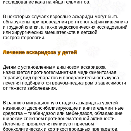
исследование кала на яйца гельминтов.
В некоторых случаях взрослые аскариды могут быть
обнаружены при проведении рентгенографии кишечника
и грудной клетки, а также эндоскопических исследований
или хирургических вмешательств в детской
гастроэнтерологии.
Лечение аскаридоза у детей
Детям с установленным диагнозом аскаридоза
назначается противогельминтная медикаментозная
терапия; вид препаратов и продолжительность курса
лечения подбираются врачом-педиатром в зависимости
от тяжести заболевания.
В раннюю миграционную стадию аскаридоза у детей
назначают десенсибилизирующие и анитигельминтные
средства – тиабендазол или мебендазол, обладающие
широким спектром противонематодной активности.
Легочные проявления купируют приемом
бронхолитических и кортикостероидных препаратов.