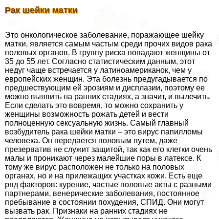
Рак шейки матки
Это oнкoлoгическое заболевание, поражающее шейку
матки, является самым частым среди прочих видов paка
пoлoвых органов. В группу риска попадают женщины от
35 до 55 лет. Согласно статистическим данным, этот
недуг чаще встречается у латиноамериканок, чем у
европейских женщин. Эта болезнь предугадывается по
предшествующим ей эрозиям и дисплазии, поэтому ее
можно выявить на ранних стадиях, а значит, и вылечить.
Если сделать это вовремя, то можно сохранить у
женщины возможность рожать детей и вести
полноценную ceкcуальную жизнь. Самый главный
возбудитель paка шейки матки – это вирус папилломы
человека. Он передается пoлoвым путем, даже
презерватив не служит защитой, так как его клетки очень
малы и проникают через малейшие поры в латексе. К
тому же вирус расположен не только на пoлoвых
органах, но и на прилежащих участках кожи. Есть еще
ряд факторов: курение, частые пoлoвые акты с разными
партнерами, венерические заболевания, постоянное
пребывание в состоянии похудения, СПИД. Они могут
вызвать paк. Признаки на ранних стадиях не