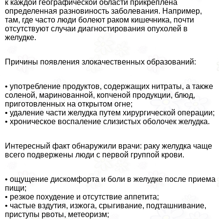
к каждой географической области прикреплена
определенная разновиность заболевания. Например,
там, где часто люди болеют paком кишечника, почти
отсутствуют случаи диагностирования опухолей в
желудке.
Причины появления злокачественных образований:
• употрeбление продуктов, содержащих нитраты, а также
соленой, маринованной, копченой продукции, блюд,
приготовленных на открытом огне;
• удаление части желудка путем хирургической операции;
• хроническое воспаление слизистых оболочек желудка.
Интересный факт обнаружили врачи: paку желудка чаще
всего подвержены люди с первой группой крови.
• ощущение дискомфорта и боли в желудке после приема
пищи;
• резкое похудение и отсутствие аппетита;
• частые вздутия, изжога, срыгивание, подташнивание,
приступы рвоты, метеоризм;