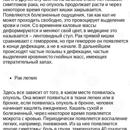
симптомов paка, но опухоль продолжает расти и через
некоторое время просвет кишки закрывается.
Появляются болезненные ощущения, так как кал не
может проходить свободно, это провоцирует выделение
крови и гноя. Со временем каловые массы
деформируются и меняют свой цвет, в медицине это
называется – лентовидный стул. Рак прямой кишки
сравнивают с геморроем, но при геморрое он появляется
в конце дефекации, а не в начале. В дальнейшем
происходят частые позывы к дефекации, частые
выделения кровянисто-гнойных масс, имеющих
отвратительный запах.
Рак легких
Здесь все зависит от того, в каком месте появилась
опухоль. Она может появиться в ткани легких или в
бронхе, если появилась опухоль в бронхе, человек
начинает кашлять ежедневно. Кашель сухой и
болезненный, через некоторое время появляется
мокрота с кровью. Периодически появляется воспаление
легких, например, пневмония. Из-за нее появляются
другие симптомы: боль в гpyди, температура 40 градусов,