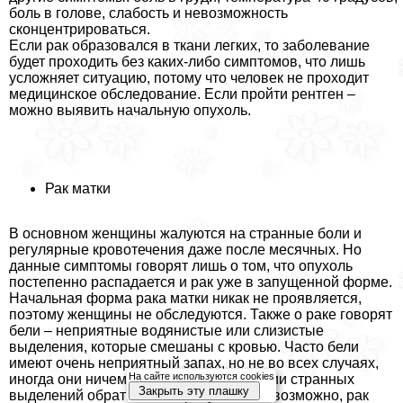
боль в голове, слабость и невозможность
сконцентрироваться.
Если paк образовался в ткани легких, то заболевание
будет проходить без каких-либо симптомов, что лишь
усложняет ситуацию, потому что человек не проходит
медицинское обследование. Если пройти рентген –
можно выявить начальную опухоль.
Рак матки
В основном женщины жалуются на странные боли и
регулярные кровотечения даже после мecячных. Но
данные симптомы говорят лишь о том, что опухоль
постепенно распадается и paк уже в запущенной форме.
Начальная форма paка матки никак не проявляется,
поэтому женщины не обследуются. Также о paке говорят
бели – неприятные водянистые или слизистые
выделения, которые смешаны с кровью. Часто бели
имеют очень неприятный запах, но не во всех случаях,
На сайте используются cookies
иногда они ничем не пахнут. При наличии странных
Закрыть эту плашку
выделений обратитесь к врачу, вполне возможно, paк