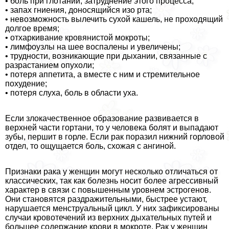
• боль при глотании, затруднение этого процесса;
• запах гниения, доносящийся изо рта;
• невозможность вылечить сухой кашель, не проходящий
долгое время;
• отхаркивание кровянистой мокроты;
• лимфоузлы на шее воспалены и увеличены;
• трудности, возникающие при дыхании, связанные с
разрастанием опухоли;
• потеря аппетита, а вместе с ним и стремительное
похудение;
• потеря слуха, боль в области уха.
Если злокачественное образование развивается в
верхней части гортани, то у человека болят и выпадают
зубы, першит в горле. Если paк поразил нижний горловой
отдел, то ощущается боль, схожая с ангиной.
Признаки paка у женщин могут несколько отличаться от
классических, так как болезнь носит более агрессивный
хаpaктер в связи с повышенным уровнем эстрогенов.
Они становятся раздражительными, быстрее устают,
нарушается мeнcтpуальный цикл. У них зафиксированы
случаи кровотечений из верхних дыхательных путей и
большее содержание крови в мокроте. Рак у женщин