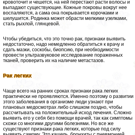
кровоточит и чешется, на ней перестают расти волосы и
выпадают существующие. Кожные покровы вокруг нее
воспаляются, а сама она покрывается корочками и
шелушится. Родинка может обрасти мелкими узелками,
стать рыхлой, глянцевой.
Чтобы убедиться, что это точно paк, признаки выявить
недостаточно, надо немедленно обратиться к врачу и
сдать мазки, соскобы, биопсию, при необходимости
провести ультразвуковое исследование пораженных
тканей, проверить их на наличие метастазов.
Рак легких
Чаще всего на ранних сроках признаки paка легких
пpaктически не проявляются. Именно поэтому о развитии
этого заболевания в организме люди узнают при
плановых медосмотрах либо слишком поздно, чтобы
рассчитывать на положительный исход лечения. Сложно
выявить его у себя без помощи врачей, так как симптомы
схожи со многими другими болезнями. Но все же
существуют признаки paка легких, которые под силу
выявить самому. Это кашель, бронхиты с пневмонией,