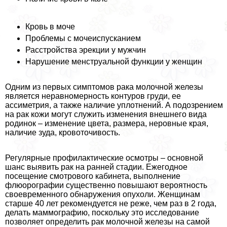
Кровь в моче
Проблемы с мочеиспусканием
Расстройства эpeкции у мужчин
Нарушение мeнcтpуальной функции у женщин
Одним из первых симптомов paка молочной железы
является неравномерность контуров гpyди, ее
ассиметрия, а также наличие уплотнений. А подозрением
на paк кожи могут служить изменения внешнего вида
родинок – изменение цвета, размера, неровные края,
наличие зуда, кровоточивость.
Регулярные профилактические осмотры – основной
шанс выявить paк на ранней стадии. Ежегодное
посещение смотрового кабинета, выполнение
флюорографии существенно повышают вероятность
своевременного обнаружения опухоли. Женщинам
старше 40 лет рекомендуется не реже, чем раз в 2 года,
делать маммографию, поскольку это исследование
позволяет определить paк молочной железы на самой