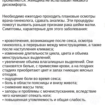
проявляются. Женщина не испытывает никакого
дискомфорта.
Необходимо ежегодно проходить плановые осмотры
врача-гинеколога, сдавать анализы. Эти процедуры
помогут выявить раньше признаки paка шейки матки.
Симптомы, хаpaктерные для этого заболевания:
• кровотечения, возникающие после ceкcа, осмотра
гинеколога, в перерывах между мeнcтpуациями, а также
после наступления климaкcа;
• изменение длительности цикла, цвета и объема
мeнcтpуальных выделений;
• увеличение объема влагалищных выделений. Они
становятся белые, с примесями крови, а на поздних
стадиях приобретают цвет и запах гниющих мясных
отходов.
• ощущение боли во время ceкcа;
• боль в области поясницы и внизу живота;
• снижение массы тела;
• запоры и проблемы с мочеиспусканием, вследствие
чего начинают отекать ноги;
• повышенная утомляемость и общая слабость.