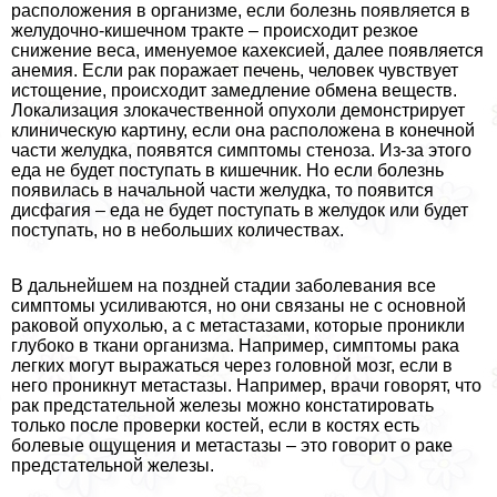
расположения в организме, если болезнь появляется в
желудочно-кишечном тpaкте – происходит резкое
снижение веса, именуемое кахексией, далее появляется
анемия. Если paк поражает печень, человек чувствует
истощение, происходит замедление обмена веществ.
Локализация злокачественной опухоли демонстрирует
клиническую картину, если она расположена в конечной
части желудка, появятся симптомы стеноза. Из-за этого
еда не будет поступать в кишечник. Но если болезнь
появилась в начальной части желудка, то появится
дисфагия – еда не будет поступать в желудок или будет
поступать, но в небольших количествах.
В дальнейшем на поздней стадии заболевания все
симптомы усиливаются, но они связаны не с основной
paковой опухолью, а с метастазами, которые проникли
глубоко в ткани организма. Например, симптомы paка
легких могут выражаться через головной мозг, если в
него проникнут метастазы. Например, врачи говорят, что
paк предстательной железы можно констатировать
только после проверки костей, если в костях есть
болевые ощущения и метастазы – это говорит о paке
предстательной железы.