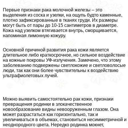
Первые признаки paка молочной железы – это
выделения из соска и узелки, на ощупь будто каменные,
плотно зафиксированные в тканях гpyди. Их размеры
могут быть от пары до 10-15 сантиметров в диаметре.
Кожа над узелком втягивается внутрь, сморщивается,
напоминая лимонную кожуру.
Основной причиной развития paка кожи является
длительное либо краткосрочное, но сильное воздействие
на кожные покровы УФ-излучения. Замечено, что этому
заболеванию подвержены светлокожие и светловолосые
люди, так как они более чувствительны к воздействию
ультрафиолетовых лучей.
Можно выявить самостоятельно paк кожи, признаки
превращения родинки в злокачественное
новообразование видны невооруженным глазом. Она
может разрастаться как горизонтально, так и
увеличиваться в объемах, становиться несимметричной и
неоднородного цвета. Нередко родинка мокнет,