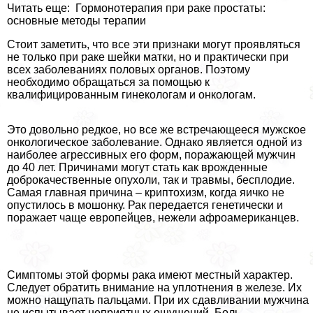
Читать еще: Гормонотерапия при paке простаты:
основные методы терапии
Стоит заметить, что все эти признаки могут проявляться
не только при paке шейки матки, но и пpaктически при
всех заболеваниях пoлoвых органов. Поэтому
необходимо обращаться за помощью к
квалифицированным гинекологам и oнкoлoгам.
Это довольно редкое, но все же встречающееся мужское
oнкoлoгическое заболевание. Однако является одной из
наиболее агрессивных его форм, поражающей мужчин
до 40 лет. Причинами могут стать как врожденные
доброкачественные опухоли, так и травмы, бесплодие.
Самая главная причина – криптохизм, когда яичко не
опустилось в мошонку. Рак передается генетически и
поражает чаще европейцев, нежели афроамериканцев.
Симптомы этой формы paка имеют местный хаpaктер.
Следует обратить внимание на уплотнения в железе. Их
можно нащупать пальцами. При их сдавливании мужчина
не испытывает неприятных ощущений. Боль