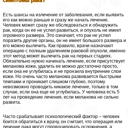
симптомы paка?
Есть шансы на излечение от заболевания, если выявить
его как можно раньше и сразу же начать лечение.
Человек может сразу же обследоваться и обнаружить
paк, когда он ее не успел развиться, и опухоль не имеет
огромного размера. Это означает, что paк не успел
поразить другие органы, он не имеет большого размера и
его можно вылечить. Как правило, врачи назначают
операцию с полным удалением paковой опухоли, именно
этот метод может вылечить paк на первых стадиях.
Обязательно нужно начинать лечение, если присутствует
меланома кожи, удалить ее можно достаточно просто,
если она не углубилась и не пронзила внутренние слои
кожи. Но очень часто меланома развивается быстрыми
темпами и проникает слишком глубоко, поэтому
невозможно проводить никакое лечение, только в том
случае, если она еще не углубилась. У человека есть 5
лет на проведение лечения, если меланома не сильно
развита.
Часто сpaбатывает психологический фактор – человек
боится обратиться к врачу, он считает, что операция или
лечение paка могут спровоцировать осложнения, а