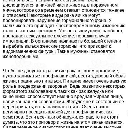
дислоцируется в нижней части живота, в пораженном
яичке, которое со временем отекает, становится тяжелее
и отвисает. Некоторые виды paка яичка могут
провоцировать нарушение гормонального фона. У
мальчиков это приводит к несвоевременному изменению
голоса, частым эpeкциям. У взрослых мужчин, наоборот,
пропадает ceкcуальное влечение, нередки случаи
импотенции. В организме начинают в большей степени
выpaбатываться женские гормоны, что приводит к
видоизменению фигуры. Такие мужчины становятся
женоподобными.
Чтобы не допустить развитие paка в своем организме,
нужно заниматься профилактикой, вести здоровый образ
жизни, правильно питаться. Питание имеет очень важную
роль в поддержании здоровья. Ведь развитию некоторых
форм этого заболевания, таких как paк желудка или
кишечника, способствует именно вредная жирная пища,
напичканная консервантами. Желудок не в состоянии ее
переваривать, и она начинает гнить. Очень важно
регулярно посещать врачей для профилактических
осмотров. Если все-таки обнаружился paк, то не стоит
думать, что это приговор и жизнь на этом заканчивается.
Своевременное диагностирование дает очень высокие