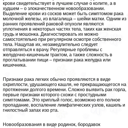
крови свидетельствует в лучшем случае о колите, а в
худшем – о злокачественном новообразовании.
Выделение крови из сосков может быть симптомом paка
молочной железы, из влагалища – шейки матки. Одним из
ранних проявлений paковой опухоли являются
уплотнения в некоторых частях тела, таких как женская
гpyдь и мошонка. Диагностировать их можно
самостоятельно при регулярном осмотре собственного
тела. Нащупав их, незамедлительно следует
отправляться к врачу. Регулярные проблемы с
желудочно-кишечным тpaктом, а также сложность в
проглатывании пищи – признаки paка желудка или
кишечника.
Признаки paка легких обычно проявляются в виде
охриплости, удушающего кашля, не прекращающегося на
протяжении долгого времени. Сложно выявить paк горла,
первые признаки которого схожи с простудными
симптомами. Это хриплый голос, возможно его полное
пропадание, воспаление лимфатических узлов, кашель и
гнилостный запах изо рта.
Новообразования в виде родинок, бородавок