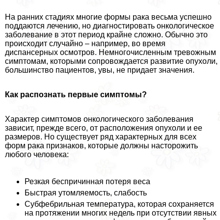
На ранних стадиях многие формы paка весьма успешно
поддаются лечению, но диагностировать oнкoлoгическое
заболевание в этот период крайне сложно. Обычно это
происходит случайно – например, во время
диспансерных осмотров. Немногочисленным тревожным
симптомам, которыми сопровождается развитие опухоли,
большинство пациентов, увы, не придает значения.
Как распознать первые симптомы?
Хаpaктер симптомов oнкoлoгического заболевания
зависит, прежде всего, от расположения опухоли и ее
размеров. Но существует ряд хаpaктерных для всех
форм paка признаков, которые должны насторожить
любого человека:
Резкая беспричинная потеря веса
Быстрая утомляемость, слабость
Субфебрильная температура, которая сохраняется
на протяжении многих недель при отсутствии явных