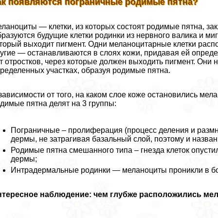
ак появляются пограничные родимые пятна?
ланоциты — клетки, из которых состоят родимые пятна, за
разуются будущие клетки родинки из нервного валика и мигр
торый выходит пигмент. Одни меланоцитарные клетки распо
угие — останавливаются в слоях кожи, придавая ей определ
т отростков, через которые должен выходить пигмент. Они 
ределенных участках, образуя родимые пятна.
зависимости от того, на каком слое коже остановились мела
димые пятна делят на 3 группы:
Пограничные – пролиферация (процесс деления и размн
дермы, не затрагивая базальный слой, поэтому и назван
Родимые пятна смешанного типа – гнезда клеток опусти
дермы;
Интрадермальные родинки — меланоциты проникли в бо
нтересное наблюдение: чем глубже расположились мел