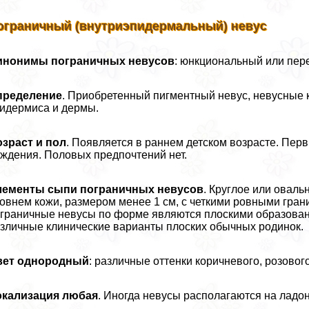
ограничный (внутриэпидермальный) невус
инонимы пограничных невусов
: юнкциональный или пер
пределение
. Приобретенный пигментный невус, невусные 
идермиса и дермы.
зраст и пол
. Появляется в раннем детском возрасте. Пер
ждения. Половых предпочтений нет.
лементы сыпи пограничных невусов
. Круглое или оваль
овнем кожи, размером менее 1 см, с четкими ровными гран
граничные невусы по форме являются плоскими образовани
зличные клинические варианты плоских обычных родинок.
вет однородный
: различные оттенки коричневого, розового
окализация любая
. Иногда невусы располагаются на ладон