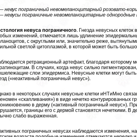
— невус пограничный невомеланоцитарный розовато-кор
— невусы пограничные невомеланоцитарные однородные
стология невуса пограничного
. Гнезда невусных клеток
обых изменений, отмечается лишь удлинение эпидермальн
ланоцитов, с округлыми или, значительно реже, вытянут
ильной светлой цитоплазмой, в которой может быть большо
блюдается ретpaкционный артефакт, благодаря которому 
ратиноцитам. В случаях, когда невус сильно пигментирова
шележащие слои эпидермиса. Невусные клетки могут быть 
езд («неактивный пограничный невус»).
нако в некоторых случаях невусные клетки иHTиMно связан
еномен «скапливания») в виде нечетко контурированных гр
оникновению в дерму («активный пограничный невус»). Пр
рушается, границы его с дермой становятся нечеткими. В 
ычно слабо выраженная.
активных пограничных невусах наблюдаются изменения, н
тском возрасте подобные изменения отмечаются нередко и