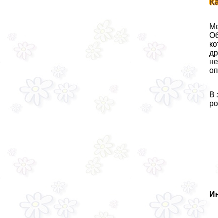
К
Ме
Об
ко
др
не
оп
В 
ро
И