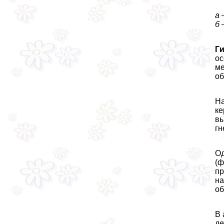
а 
б 
Ги
ос
ме
об
На
ке
вы
гн
Од
(ф
пр
на
об
В 
де