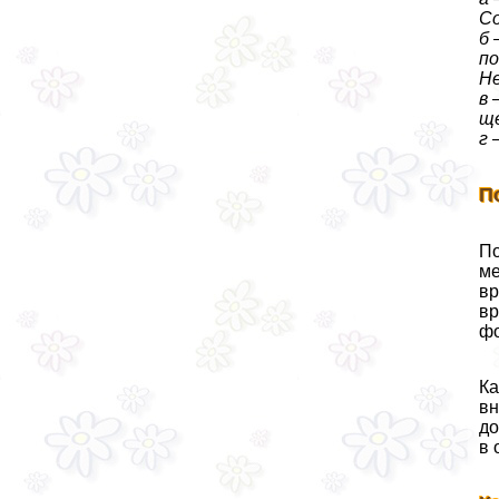
Со
б 
по
Не
в 
щ
г 
П
По
ме
вр
вр
ф
Ка
вн
до
в 