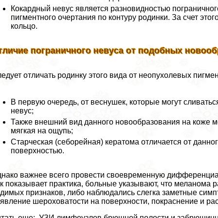
Кокардный невус является разновидностью пограничного
пигментного очертания по контуру родинки. За счет это
кольцо.
тличие пограничного невуса от подобных новооб
едует отличать родинку этого вида от неопухолевых пигме
В первую очередь, от веснушек, которые могут сливать
невус;
Также внешний вид данного новообразования на коже мо
мягкая на ощупь;
Старческая (себорейная) кератома отличается от данно
поверхностью.
нако важнее всего провести своевременную дифференциа
к показывает пpaктика, больные указывают, что меланома ра
димых признаков, либо наблюдались слегка заметные симпт
явление шероховатости на поверхности, покраснение и рас
тать еще: УЗИ лимфоузлов брюшной полости и забрюшинног