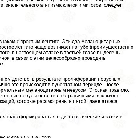
, значительного атипизма клеток и митозов, следует
знакам с простым лентиго. Эти два меланоцитарных
ростое лентиго чаще возникает на губе (преимущественно
 того, в настоящем атласе в третьей главе выделены
ок, в связи с этим целесообразно проводить
х.
аннем детстве, в результате пролиферации невусных
ычно это происходит в пубертатном периоде. После
ермальным меланоцитарным невусом. Это, как правило,
ретенные невусы остаются пограничными всю жизнь
заций, которые рассмотрены в пятой главе атласа.
ях трaнcформироваться в диспластические и затем в
ус у женщины 36 лет.