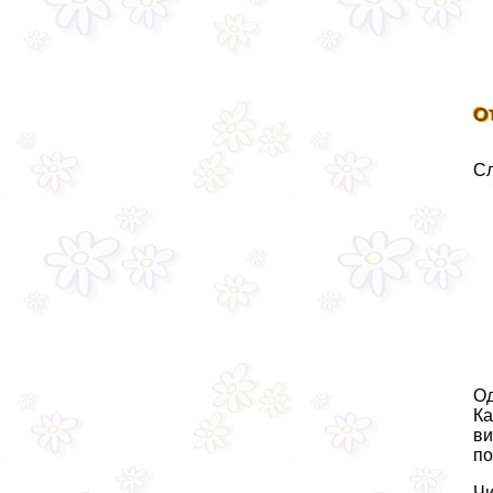
О
Сл
Од
Ка
ви
по
Чи