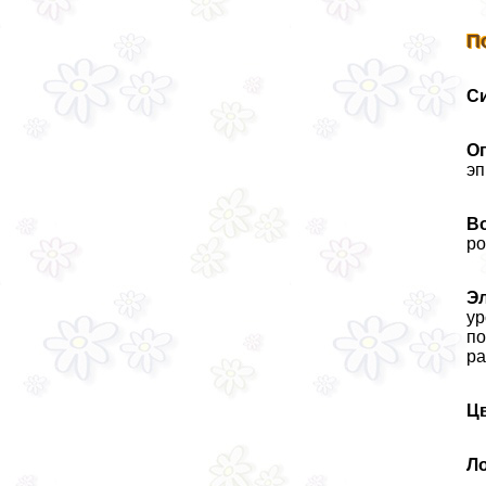
П
С
О
эп
Во
ро
Э
ур
по
ра
Ц
Л