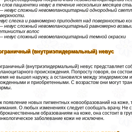
 слов пациентки невус в течение нескольких месяцев ста
— невус сложный невомеланоцитарный однородный светл
верхности.
вус слегка и равномерно приподнят над поверхностью ко
— невус сложный невомеланоцитарный равномерно возв
етинистых волос
— невус сложный невомеланоцитарный темной окраски
ограничный (внутриэпидермальный) невус
граничный (внутриэпидермальный) невус представляет со
ланоцитарного происхождения. Попросту говоря, он состои
емя не вышел наружу, а остановился между эпидермисом и
ожденными и приобретенными. С возрастом они могут тр
ормы.
к появление новых пигментных новообразований на коже, т
имания. О любых изменениях следует сообщать врачу. Не см
брокачественным образованиям на коже, она состоит в гру
oнкoлoгическое заболевание кожи не исключен.