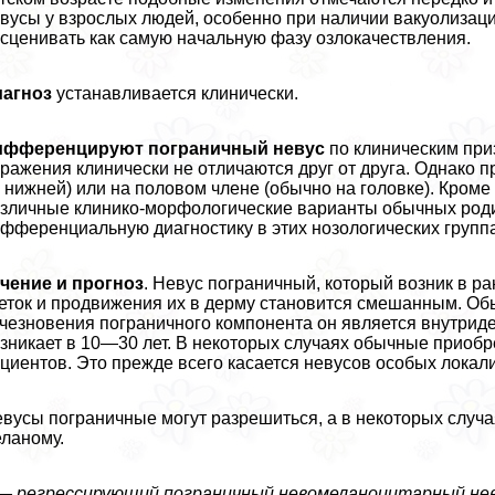
вусы у взрослых людей, особенно при наличии вакуолизации
сценивать как самую начальную фазу озлокачествления.
иагноз
устанавливается клинически.
ифференцируют пограничный невус
по клиническим при
ражения клинически не отличаются друг от друга. Однако п
 нижней) или на пoлoвoм члeне (обычно на головке). Кроме
зличные клинико-морфологические варианты обычных родин
фференциальную диагностику в этих нозологических группа
чение и прогноз
. Невус пограничный, который возник в р
еток и продвижения их в дерму становится смешанным. Об
чезновения пограничного компонента он является внутрид
зникает в 10—30 лет. В некоторых случаях обычные приоб
циентов. Это прежде всего касается невусов особых локали
вусы пограничные могут разрешиться, а в некоторых случа
ланому.
— регрессирующий пограничный невомеланоцитарный нев