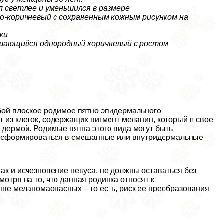
л светлее и уменьшился в размере
о-коричневый с сохраненным кожным рисунком на
жи
ышающийся однородный коричневый с ростом
бой плоское родимое пятно эпидермального
т из клеток, содержащих пигмент меланин, который в свое
 дермой. Родимые пятна этого вида могут быть
aнcформироваться в смешанные или внутридермальные
ак и исчезновение невуса, не должны оставаться без
отря на то, что данная родинка относят к
ппе меланомаопасных – то есть, риск ее преобразования