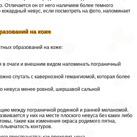
. Отличается он от него наличием более темного
го кокардный невус, если посмотреть на фото, напоминает
разований на коже
нтных образований на коже:
ся в очаги и внешним видом напоминать пограничный
жно спутать с кавернозной гемангиомой, которая более
го невуса менее ровной, шершавой сальной
цию между пограничной родинкой и ранней меланомой.
звивается у них на месте плоского невуса без каких либо
омы, такие как изменения окраса родимого пятна,
плывчатость контуров.
о прострaнcтва: как проходит, цена