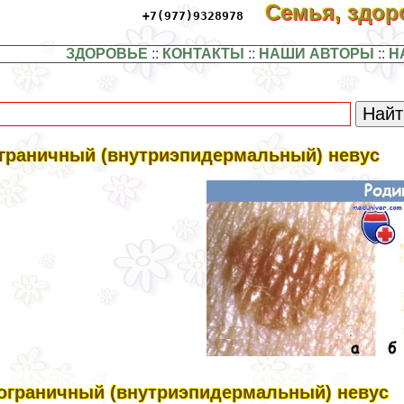
Семья, здо
+7(977)9328978
ЗДОРОВЬЕ
::
КОНТАКТЫ
::
НАШИ АВТОРЫ
::
Н
граничный (внутриэпидермальный) невус
ограничный (внутриэпидермальный) невус