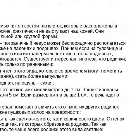
мых пятен состоит из клеток, которые расположены в
оские, фактически не выступают над кожей. Они
альной или круглой формы;
– пограничный невус может беспорядочно располагаться
акже на ладонях и подошвах. Причем если на туловище и
нного или интрадермального типа, то на подошвах,
людается. Существует интересная гипотеза, что родинки,
ть только пограничными;
пятен этого вида, которые со временем могут поменять
вания), стать более выпуклыми;
одная, на ощупь – сухая;
 от нескольких миллиметров до 1 см. Зафиксированы
али 5 см. Если размер пятна выше 1 см, то речь идет о
рая помогает отличить его от многих других родинок
аже пушковых волос на поверхности;
ть как светло-желтого, так и коричневого цвета. Оттенок
оцитах, из которых образована родинка. Так как
во, то чаще всего родинки этого вида светлые;