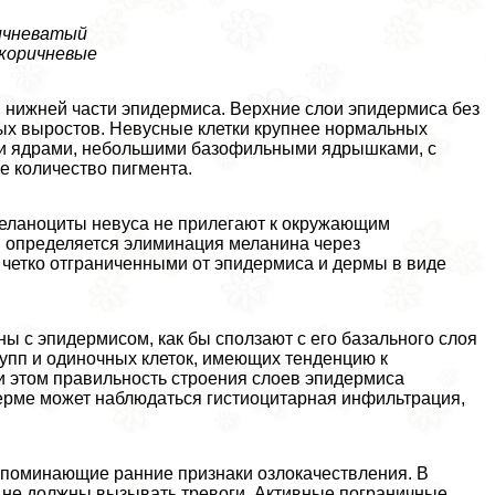
ичневатый
 коричневые
 в нижней части эпидермиса. Верхние слои эпидермиса без
ых выростов. Невусные клетки крупнее нормальных
ыми ядрами, небольшими базофильными ядрышками, с
е количество пигмента.
меланоциты невуса не прилегают к окружающим
н, определяется элиминация меланина через
четко отграниченными от эпидермиса и дермы в виде
ы с эпидермисом, как бы сползают с его базального слоя
упп и одиночных клеток, имеющих тенденцию к
и этом правильность строения слоев эпидермиса
дерме может наблюдаться гистиоцитарная инфильтрация,
апоминающие ранние признаки озлокачествления. В
 не должны вызывать тревоги. Активные пограничные