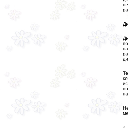
не
ра
Д
Д
по
на
ра
ди
Те
кл
ис
во
па
Не
ме
а 