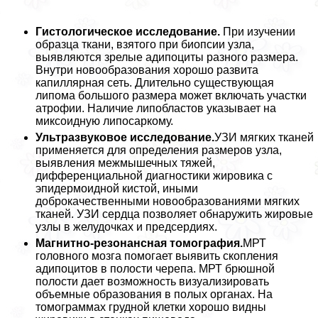
Гистологическое исследование.
При изучении
образца ткани, взятого при биопсии узла,
выявляются зрелые адипоциты разного размера.
Внутри новообразования хорошо развита
капиллярная сеть. Длительно существующая
липома большого размера может включать участки
атрофии. Наличие липобластов указывает на
миксоидную липосаркому.
Ультразвуковое исследование.
УЗИ мягких тканей
применяется для определения размеров узла,
выявления межмышечных тяжей,
дифференциальной диагностики жировика с
эпидермоидной кистой, иными
доброкачественными новообразованиями мягких
тканей. УЗИ сердца позволяет обнаружить жировые
узлы в желудочках и предсердиях.
Магнитно-резонансная томография.
МРТ
головного мозга помогает выявить скопления
адипоцитов в полости черепа. МРТ брюшной
полости дает возможность визуализировать
объемные образования в полых органах. На
томограммах грудной клетки хорошо видны