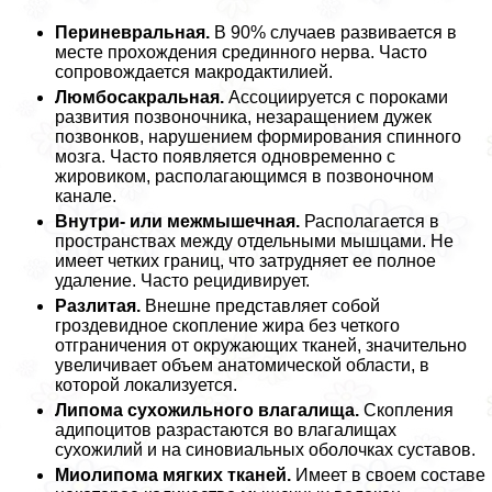
Периневральная.
В 90% случаев развивается в
месте прохождения срединного нерва. Часто
сопровождается макродактилией.
Люмбосакральная.
Ассоциируется с пороками
развития позвоночника, незаращением дужек
позвонков, нарушением формирования спинного
мозга. Часто появляется одновременно с
жировиком, располагающимся в позвоночном
канале.
Внутри- или межмышечная.
Располагается в
прострaнcтвах между отдельными мышцами. Не
имеет четких границ, что затрудняет ее полное
удаление. Часто рецидивирует.
Разлитая.
Внешне представляет собой
гроздевидное скопление жира без четкого
отграничения от окружающих тканей, значительно
увеличивает объем анатомической области, в
которой локализуется.
Липома сухожильного влагалища.
Скопления
адипоцитов разрастаются во влагалищах
сухожилий и на синовиальных оболочках суставов.
Миолипома мягких тканей.
Имеет в своем составе