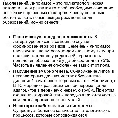
заболеваний. Липоматоз – это полиэтиологическая
патология, для развития которой необходимо сочетание
нескольких причинных факторов. К числу основных
обстоятельств, повышающих риск появления
образований, можно отнести:
Генетическую предрасположенность.
В
литературе описаны семейные случаи
формирования жировиков. Семейный липоматоз
наследуется по аутосомно-доминантному типу, при
наличии патологии у родителей вероятность
появления образований у детей составляет 75%.
Частота выявления опухолей не зависит от пола.
Нарушения эмбриогенеза.
Обнаружение липом в
нехаpaктерных для них местах обусловлено
дистопией зачаточных жировых клеток. Например, в
ЦНС жировики развиваются при перемещении
адипоцитов в первичную нервную трубку. При этом
скопления жировой ткани нередко являются частью
комплекса врожденных аномалий.
Некоторые заболевания и синдромы.
Существует большое количество патологических
процессов, которые сопровождаются