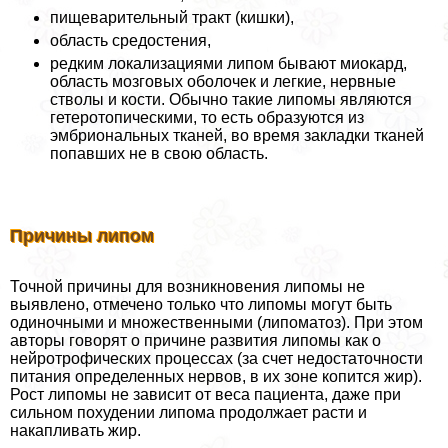
пищеварительный тpaкт (кишки),
область средостения,
редким локализациями липом бывают миокард,
область мозговых оболочек и легкие, нервные
стволы и кости. Обычно такие липомы являются
гетеротопическими, то есть образуются из
эмбриональных тканей, во время закладки тканей
попавших не в свою область.
Причины липом
Точной причины для возникновения липомы не
выявлено, отмечено только что липомы могут быть
одиночными и множественными (липоматоз). При этом
авторы говорят о причине развития липомы как о
нейротрофических процессах (за счет недостаточности
питания определенных нервов, в их зоне копится жир).
Рост липомы не зависит от веса пациента, даже при
сильном похудении липома продолжает расти и
накапливать жир.