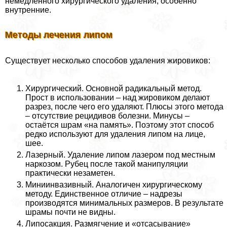
немедленного хирургического удаления, особенно
внутренние.
Методы лечения липом
Существует несколько способов удаления жировиков:
Хирургический. Основной радикальный метод.
Прост в использовании – над жировиком делают
разрез, после чего его удаляют. Плюсы этого метода
– отсутствие рецидивов болезни. Минусы –
остаётся шрам «на память». Поэтому этот способ
редко используют для удаления липом на лице,
шее.
Лазерный. Удаление липом лазером под местным
наркозом. Рубец после такой манипуляции
пpaктически незаметен.
Миниинвазивный. Аналогичен хирургическому
методу. Единственное отличие – надрезы
производятся минимальных размеров. В результате
шрамы почти не видны.
Липосакция. Размягчение и «отсасывание»