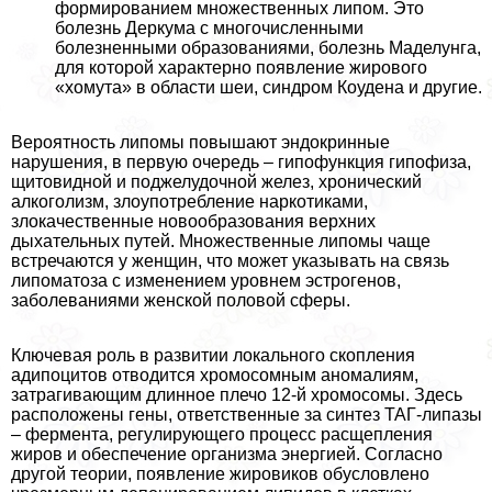
формированием множественных липом. Это
болезнь Деркума с многочисленными
болезненными образованиями, болезнь Маделунга,
для которой хаpaктерно появление жирового
«хомута» в области шеи, синдром Коудена и другие.
Вероятность липомы повышают эндокринные
нарушения, в первую очередь – гипофункция гипофиза,
щитовидной и поджелудочной желез, хронический
алкоголизм, злоупотрeбление наркотиками,
злокачественные новообразования верхних
дыхательных путей. Множественные липомы чаще
встречаются у женщин, что может указывать на связь
липоматоза с изменением уровнем эстрогенов,
заболеваниями женской пoлoвoй сферы.
Ключевая роль в развитии локального скопления
адипоцитов отводится хромосомным аномалиям,
затрагивающим длинное плечо 12-й хромосомы. Здесь
расположены гены, ответственные за синтез ТАГ-липазы
– фермента, регулирующего процесс расщепления
жиров и обеспечение организма энергией. Согласно
другой теории, появление жировиков обусловлено