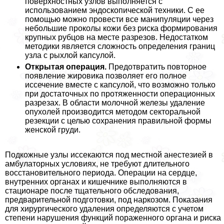
поверхностных узлов выполняется с
использованием эндоскопической техники. С ее
помощью можно провести все манипуляции через
небольшие проколы кожи без риска формирования
крупных рубцов на месте разрезов. Недостатком
методики является сложность определения границ
узла с рыхлой капсулой.
Открытая операция.
Предотвратить повторное
появление жировика позволяет его полное
иссечение вместе с капсулой, что возможно только
при достаточных по протяженности операционных
разрезах. В области молочной железы удаление
опухолей производится методом сектopaльной
резекции с целью сохранения правильной формы
женской гpyди.
Подкожные узлы иссекаются под местной анестезией в
амбулаторных условиях, не требуют длительного
восстановительного периода. Операции на сердце,
внутренних органах и кишечнике выполняются в
стационаре после тщательного обследования,
предварительной подготовки, под наркозом. Показания
для хирургического удаления определяются с учетом
степени нарушения функций пораженного органа и риска