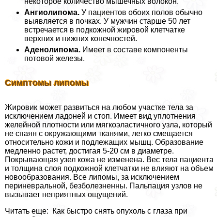
некоторое количество мышечных волокон.
Ангиолипома.
У пациентов обоих полов обычно
выявляется в почках. У мужчин старше 50 лет
встречается в подкожной жировой клетчатке
верхних и нижних конечностей.
Аденолипома.
Имеет в составе компоненты
потовой железы.
Симптомы липомы
Жировик может развиться на любом участке тела за
исключением ладоней и стоп. Имеет вид уплотнения
желейной плотности или мягкоэластичного узла, который
не спаян с окружающими тканями, легко смещается
относительно кожи и подлежащих мышц. Образование
медленно растет, достигая 5-20 см в диаметре.
Покрывающая узел кожа не изменена. Вес тела пациента
и толщина слоя подкожной клетчатки не влияют на объем
новообразования. Все липомы, за исключением
периневральной, безболезненны. Пальпация узлов не
вызывает неприятных ощущений.
Читать еще: Как быстро снять опухоль с глаза при