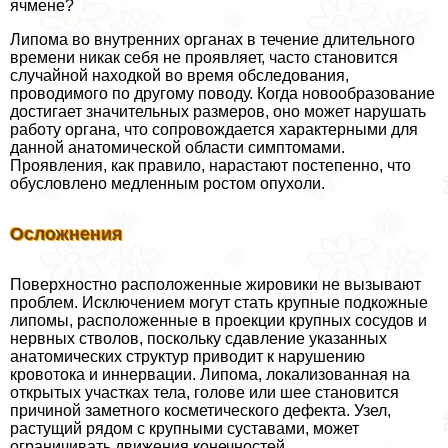
ячмене?
Липома во внутренних органах в течение длительного
времени никак себя не проявляет, часто становится
случайной находкой во время обследования,
проводимого по другому поводу. Когда новообразование
достигает значительных размеров, оно может нарушать
работу органа, что сопровождается хаpaктерными для
данной анатомической области симптомами.
Проявления, как правило, нарастают постепенно, что
обусловлено медленным ростом опухоли.
Осложнения
Поверхностно расположенные жировики не вызывают
проблем. Исключением могут стать крупные подкожные
липомы, расположенные в проекции крупных сосудов и
нервных стволов, поскольку сдавление указанных
анатомических структур приводит к нарушению
кровотока и иннервации. Липома, локализованная на
открытых участках тела, голове или шее становится
причиной заметного косметического дефекта. Узел,
растущий рядом с крупными суставами, может
ограничивать движения конечностей.