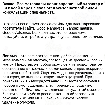
Важно! Все материалы носят справочный хаpaктер и
ни в коей мере не являются альтернативой очной
консультации специалиста.
Этот сайт использует cookie-файлы для идентификации
посетителей сайта: Google аnаlytics, Yandex metrika,
Google Adsense. Если для вас это неприемлемо,
пожалуйста, откройте эту страницу в анонимном режиме.
Липома
– это распространенная доброкачественная
мезенхимальная опухоль, состоящая из зрелых жировых
клеток. Представляет собой округлое или продолговатое
образование мягкоэластической консистенции, покрытое
неизмененной кожей. Опухоль медленно увеличивается в
размерах, не вызывая неприятных ощущений. При
локализации в непосредственной близости от сосудов и
нервов может сдавливать их, провоцируя развитие
осложнений. Диагностика включает визуальный осмотр и
биопсию, при глубоко расположенных образованиях
показано УЗИ или МРТ. Лечение – хирургическое
удаление опухоли.