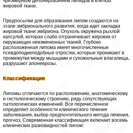
чрезмерным депонированием липидов в клетках
жировой ткани.
Предпосылки для образования липом создаются на
этапе эмбрионального развития, когда идет закладка
жировой ткани эмбриона. Опухоль окружена рыхлой
капсулой, которая слабо отграничивает жировик от
окружающих неизмененных тканей. Глубоко
расположенная липома имеет многочисленные
псевдоподиеподобные отростки, которые проникают в
промежутки между мышцами и сухожильные влагалища,
разрушают апоневрозы.
Классификация
Липомы отличаются по расположению, анатомическому
и гистологическому строению, ряду сопутствующих
патологических изменений. Все перечисленное
определяет особенности клинического течения
заболевания, выбор предпочтительного метода лечения,
прогноз. Современная классификация включает восемь
клинических разновидностей липом: