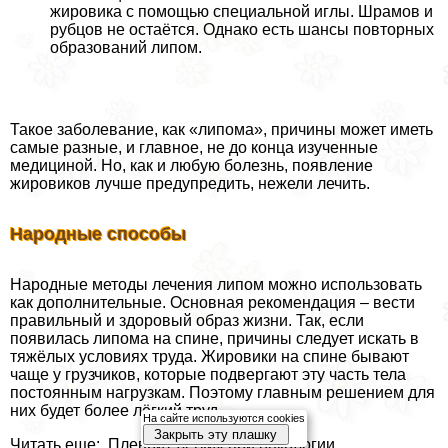
жировика с помощью специальной иглы. Шрамов и
рубцов не остаётся. Однако есть шансы повторных
образований липом.
Такое заболевание, как «липома», причины может иметь
самые разные, и главное, не до конца изученные
медициной. Но, как и любую болезнь, появление
жировиков лучше предупредить, нежели лечить.
Народные способы
Народные методы лечения липом можно использовать
как дополнительные. Основная рекомендация – вести
правильный и здоровый образ жизни. Так, если
появилась липома на спине, причины следует искать в
тяжёлых условиях труда. Жировики на спине бывают
чаще у грузчиков, которые подвергают эту часть тела
постоянным нагрузкам. Поэтому главным решением для
них будет более лёгкий труд.
На сайте используются cookies
Закрыть эту плашку
Читать еще: Плеврит легких при oнкoлoгии