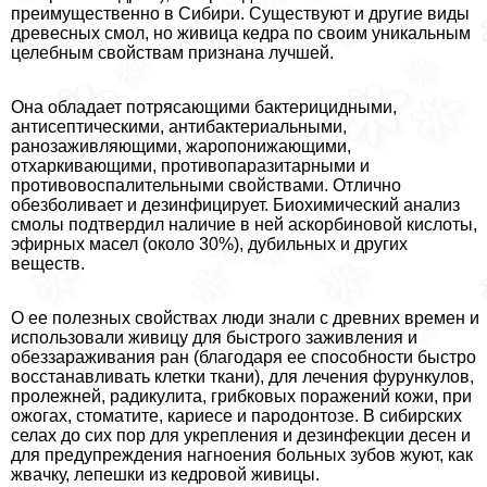
преимущественно в Сибири. Существуют и другие виды
древесных смол, но живица кедра по своим уникальным
целебным свойствам признана лучшей.
Она обладает потрясающими бактерицидными,
антисептическими, антибактериальными,
ранозаживляющими, жаропонижающими,
отхаркивающими, противопаразитарными и
противовоспалительными свойствами. Отлично
обезболивает и дезинфицирует. Биохимический анализ
смолы подтвердил наличие в ней аскорбиновой кислоты,
эфирных масел (около 30%), дубильных и других
веществ.
О ее полезных свойствах люди знали с древних времен и
использовали живицу для быстрого заживления и
обеззараживания ран (благодаря ее способности быстро
восстанавливать клетки ткани), для лечения фурункулов,
пролежней, радикулита, грибковых поражений кожи, при
ожогах, стоматите, кариесе и пародонтозе. В сибирских
селах до сих пор для укрепления и дезинфекции десен и
для предупреждения нагноения больных зубов жуют, как
жвачку, лепешки из кедровой живицы.