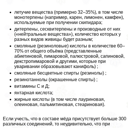
летучие вещества (примерно 32–35%), в том числе
монотерпены (например, карен, лимонен, камфен),
используемые при получении скипидapа;
дитерпены, сесквитерпены и производные от них
(«нейтральные вещества»), количество которых у
разных видов живицы будет разным;
смоляные (резиноловые) кислоты в количестве 60–
70% от общего объёма (представленные
абиетиновой, пимаровой, палюстровой, сапиновой,
декстропимаровой и другими, которые при
уваривании образовывают канифоль) ;
смоляные бесцветные спирты (резинолы) ;
резинотаннолы (окрашенные спирты) ;
витамины С и Д;
янтарная кислота;
жирные кислоты (в том числе лауриновая,
олеиновая, пальмитиновая, стеариновая).
Если учесть, что в составе мёда присутствует больше 300
различных соединений, то неудивительно, что при