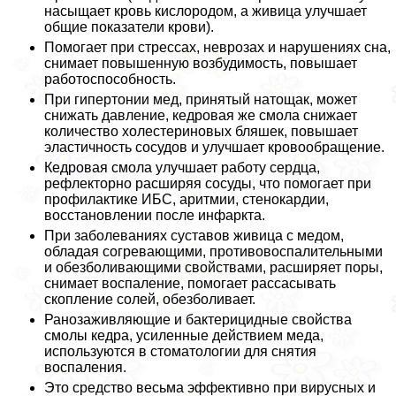
насыщает кровь кислородом, а живица улучшает
общие показатели крови).
Помогает при стрессах, неврозах и нарушениях сна,
снимает повышенную возбудимость, повышает
работоспособность.
При гипертонии мед, принятый натощак, может
снижать давление, кедровая же смола снижает
количество холестериновых бляшек, повышает
эластичность сосудов и улучшает кровообращение.
Кедровая смола улучшает работу сердца,
рефлекторно расширяя сосуды, что помогает при
профилактике ИБС, аритмии, стенокардии,
восстановлении после инфаркта.
При заболеваниях суставов живица с медом,
обладая согревающими, противовоспалительными
и обезболивающими свойствами, расширяет поры,
снимает воспаление, помогает рассасывать
скопление солей, обезболивает.
Ранозаживляющие и бактерицидные свойства
смолы кедра, усиленные действием меда,
используются в стоматологии для снятия
воспаления.
Это средство весьма эффективно при вирусных и