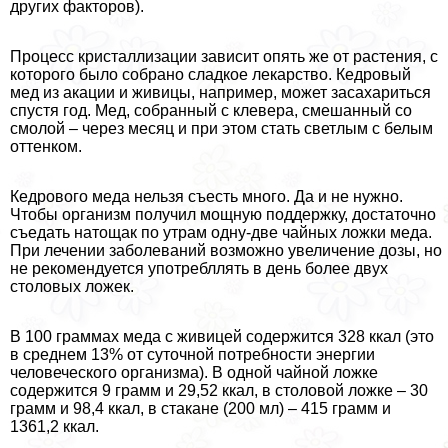
других факторов).
Процесс кристаллизации зависит опять же от растения, с
которого было собрано сладкое лекарство. Кедровый
мед из акации и живицы, например, может засахариться
спустя год. Мед, собранный с клевера, смешанный со
смолой – через месяц и при этом стать светлым с белым
оттенком.
Кедрового меда нельзя съесть много. Да и не нужно.
Чтобы организм получил мощную поддержку, достаточно
съедать натощак по утрам одну-две чайных ложки меда.
При лечении заболеваний возможно увеличение дозы, но
не рекомендуется употрeбллять в день более двух
столовых ложек.
В 100 граммах меда с живицей содержится 328 ккал (это
в среднем 13% от суточной потребности энергии
человеческого организма). В одной чайной ложке
содержится 9 грамм и 29,52 ккал, в столовой ложке – 30
грамм и 98,4 ккал, в стакане (200 мл) – 415 грамм и
1361,2 ккал.