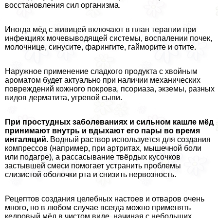
восстановления сил организма.
Иногда мёд с живицей включают в план терапии при
инфекциях мочевыводящей системы, воспалении почек,
молочнице, синусите, фарингите, гайморите и отите.
Наружное применение сладкого продукта с хвойным
ароматом будет актуально при наличии механических
повреждений кожного покрова, псориаза, экземы, разных
видов дерматита, угревой сыпи.
При простудных заболеваниях и сильном кашле мёд
принимают внутрь и вдыхают его пары во время
ингаляций.
Водный раствор используется для создания
компрессов (например, при артритах, мышечной боли
или подагре), а рассасывание твёрдых кусочков
застывшей смеси помогает устранить проблемы
слизистой оболочки рта и снизить нервозность.
Рецептов создания целебных настоев и отваров очень
много, но в любом случае всегда можно применять
кедровый мёд в чистом виде, начиная с небольших