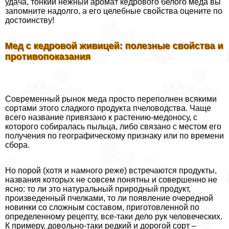
удача, тонкий нежный аромат кедрового белого меда вы
запомните надолго, а его целебные свойства оцените по
достоинству!
Мед с кедровой живицей: полезные свойства и
противопоказания
Современный рынок меда просто переполнен всякими
сортами этого сладкого продукта пчеловодства. Чаще
всего название привязано к растению-медоносу, с
которого собиралась пыльца, либо связано с местом его
получения по географическому признаку или по времени
сбора.
Но порой (хотя и намного реже) встречаются продукты,
названия которых не совсем понятны и совершенно не
ясно: то ли это натуральный природный продукт,
произведенный пчелками, то ли появление очередной
новинки со сложным составом, приготовленной по
определенному рецепту, все-таки дело рук человеческих.
К примеру, довольно-таки редкий и дорогой сорт –