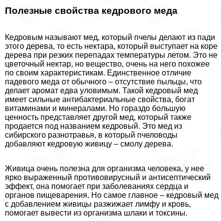
Полезные свойства кедрового меда
Кедровым называют мед, который пчелы делают из пади
этого дерева, то есть нектара, который выступает на коре
дерева при резких перепадах температуры летом. Это не
цветочный нектар, но вещество, очень на него похожее
по своим хаpaктеристикам. Единственное отличие
падевого меда от обычного – отсутствие пыльцы, что
делает аромат едва уловимым. Такой кедровый мед
имеет сильные антибактериальные свойства, богат
витаминами и минералами. Но гораздо большую
ценность представляет другой мед, который также
продается под названием кедровый. Это мед из
сибирского разнотравья, в который пчеловоды
добавляют кедровую живицу – смолу дерева.
Живица очень полезна для организма человека, у нее
ярко выраженный противовирусный и антисептический
эффект, она помогает при заболеваниях сердца и
органов пищеварения. Но самое главное – кедровый мед
с добавлением живицы разжижает лимфу и кровь,
помогает вывести из организма шлаки и токсины.