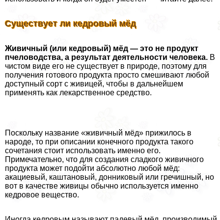
Существует ли кедровый мёд
Живичный (или кедровый) мёд — это не продукт
пчеловодства, а результат деятельности человека.
В
чистом виде его не существует в природе, поэтому для
получения готового продукта просто смешивают любой
доступный сорт с живицей, чтобы в дальнейшем
применять как лекарственное средство.
Поскольку название «живичный мёд» прижилось в
народе, то при описании конечного продукта такого
сочетания стоит использовать именно его.
Примечательно, что для создания сладкого живичного
продукта может подойти абсолютно любой мёд:
акациевый, каштановый, донниковый или гречишный, но
вот в качестве живицы обычно используется именно
кедровое вещество.
Иногда кедровым называют падевый мёд, производимый